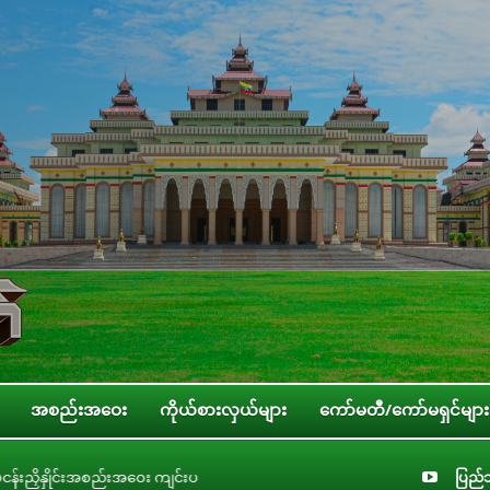
အစည်းအဝေး
ကိုယ်စားလှယ်များ
ကော်မတီ/ကော်မရှင်များ
ည်းအဝေး ကျင်းပ
ပြည်သူ့လွှတ်တော် လူငယ်၊ အမျိုးသမီး၊ ကလေးသူငယ်နှင့် သက်
ပြည်သ