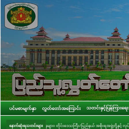
သတင်းနှင့်ပြန်ကြားရေး
ပင်မစာမျက်နှာ
လွှတ်တော်အကြောင်း
ကြီးဌာနများ၊ တိုင်းဒေသကြီး/ပြည်နယ် အစိုးရအဖွဲ့တို့နှင့် လုပ်ငန်းညှိနှိုင်းအစ
နောက်ဆုံးရသတင်းများ