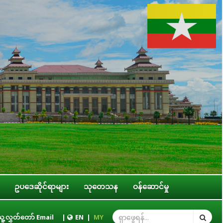
ဥပဒေဆိုင်ရာများ
သုတေသန
ဝန်ဆောင်မှု
ကြီးရွယ်အို အခွင့်အရေးဆိုင်ရာ ကော်မတီဥက္ကဋ္ဌ ဒေါ်ဝင်းမော်ထွန်း နိုင်ငံတကာခေါင်
ူ့လွှတ်တော် Email
|
EN
|
MY