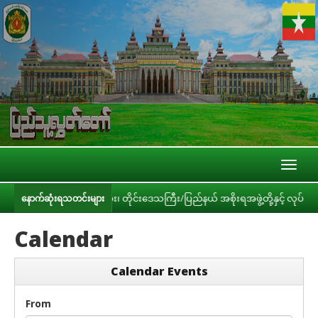
Toggl
naviga
ား၊ ဝန်ကြီးဌာနများ၊ တိုင်းဒေသကြီး/ပြည်နယ် အစိုးရအဖွဲ့တို့နှင့် လုပ်ငန်းညှိန
နောက်ဆုံးရသတင်းများ
Calendar
Calendar Events
From