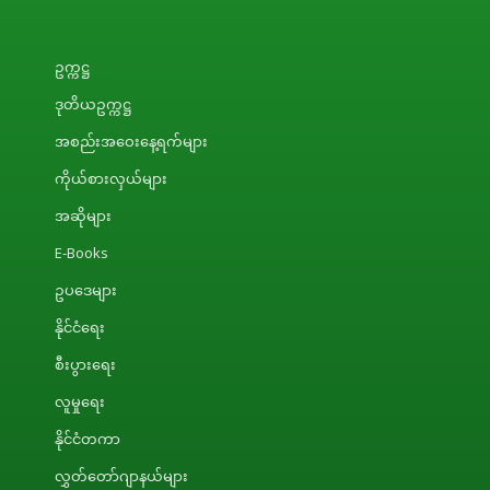
ဥက္ကဋ္ဌ
ဒုတိယဥက္ကဋ္ဌ
အစည်းအဝေးနေ့ရက်များ
ကိုယ်စားလှယ်များ
အဆိုများ
E-Books
ဥပဒေများ
နိုင်ငံရေး
စီးပွားရေး
လူမှုရေး
နိုင်ငံတကာ
လွှတ်တော်ဂျာနယ်များ