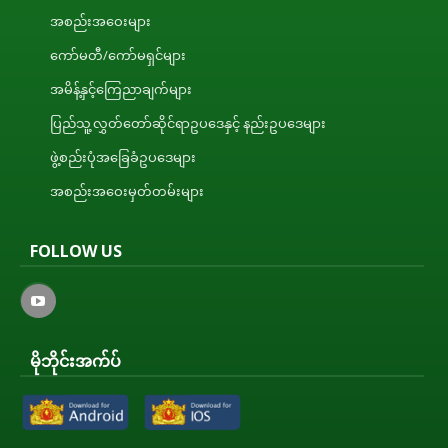
အစည်းအဝေးများ
ကော်မတီ/ကော်မရှင်များ
အမိန့်နှင့်ကြေညာချက်များ
ပြည်သူ့လွှတ်တော်ဆိုင်ရာဥပဒေနှင့် နည်းဥပဒေများ
ဖွဲ့စည်းပုံအခြေခံဥပဒေများ
အစည်းအဝေးမှတ်တမ်းများ
FOLLOW US
မိုဘိုင်းအက်ပ်