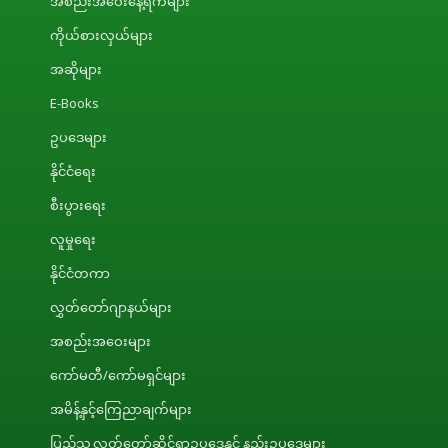
အစည်းအဝေးနေ့ရက်များ
ကိုယ်စားလှယ်များ
အဆိုများ
E-Books
ဥပဒေများ
နိုင်ငံရေး
စီးပွားရေး
လူမှုရေး
နိုင်ငံတကာ
လွှတ်တော်ဂျာနယ်များ
အစည်းအဝေးများ
ကော်မတီ/ကော်မရှင်များ
အမိန့်နှင့်ကြေညာချက်များ
ပြည်သူ့လွှတ်တော်ဆိုင်ရာဥပဒေနှင့် နည်းဥပဒေများ