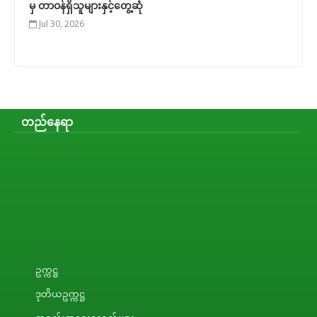
မှ တာဝန်ရှိသူများနှင့်တွေ့ဆုံ
Jul 30, 2026
တည်နေရာ
ဥက္ကဋ္ဌ
ဒုတိယဥက္ကဋ္ဌ