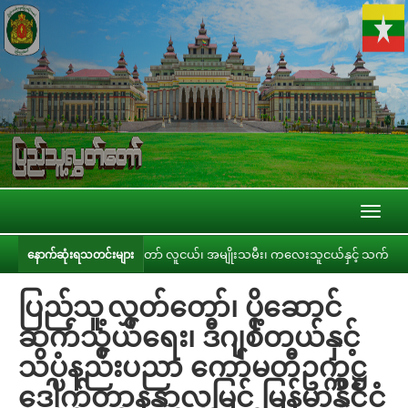
Toggl
naviga
ပြည်သူ့လွှတ်တော် လူငယ်၊ အမျိုးသမီး၊ ကလေးသူငယ်နှင့် သက်ကြီးရွယ်အို အခွင့်အ
နောက်ဆုံးရသတင်းများ
ပြည်သူ့လွှတ်တော်၊ ပို့ဆောင်
ဆက်သွယ်ရေး၊ ဒီဂျစ်တယ်နှင့်
သိပ္ပံနည်းပညာ ကော်မတီဥက္ကဋ္ဌ
ဒေါက်တာနန္ဒာလှမြင့် မြန်မာနိုင်ငံ