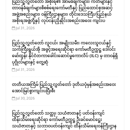
ပြည်သူ့လွှတ်တော် အစိုးရ၏ အာမခံချက်များ၊ ကတိများနှင့်
တာဝန်ခံချက်များစိစစ်ရေးကော်မတီနှင့် ပြည်ထောင်စုအဆင့်
အဖွဲ့အစည်းများ၊ ဝန်ကြီးဌာနများ၊ တိုင်းဒေသကြီး/ပြည်နယ်
အစိုးရအဖွဲ့တို့နှင့် လုပ်ငန်းညှိနှိုင်းအစည်းအဝေး ကျင်းပ
Jul 31, 2026
ပြည်သူ့လွှတ်တော် လူငယ်၊ အမျိုးသမီး၊ ကလေးသူငယ်နှင့်
သက်ကြီးရွယ်အို အခွင့်အရေးဆိုင်ရာ ကော်မတီဥက္ကဋ္ဌ ဒေါ်ဝင်း
မော်ထွန်း နိုင်ငံတကာခေါင်းဆောင်မှုကောလိပ် (ILC) မှ တာဝန်ရှိ
ပုဂ္ဂိုလ်များနှင့် တွေ့ဆုံ
Jul 31, 2026
တတိယအကြိမ် ပြည်သူ့လွှတ်တော် ဒုတိယပုံမှန်အစည်းအဝေး
အောင်မြင်စွာကျင်းပပြီးစီး
Jul 30, 2026
ပြည်သူ့လွှတ်တော် သတ္တု၊ သယံဇာတနှင့် ပတ်ဝန်းကျင်
ထိန်းသိမ်းရေးဆိုင်ရာ ကော်မတီဥက္ကဋ္ဌ ဦးခင်မောင်ဋ္ဌေး
သယံဇာတနှင့် သဘာဝပတ်ဝန်းကျင် ထိန်းသိမ်းရေးဝန်ကြီးဌာန