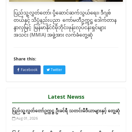
ပြည်သူ့လွှတ်တော်၊ ပို့ဆောင်ဆက်သွယ်ရေး၊ ဒီဂျစ်
တယ်နှင့် သိပ္ပံနည်းပညာ ကော်မတီဥက္ကဋ္ဌ ဒေါက်တာန
န္ဒာလှမြင့် မြန်မာနိုင်ငံမိုဘိုင်းဖုန်းလုပ်ငန်းရှင်များ
အသင်း (MMIA) အဖွဲ့အား လက်ခံတွေ့ဆုံ
Share this:
Facebook
Twitter
Latest Newss
ပြည်သူ့လွှတ်တော်ဥက္ကဋ္ဌ ဦးခင်ရီ သတင်းမီဒီယာများနှင့် တွေ့ဆုံ
Aug 01, 2026