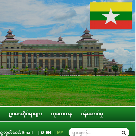
ဥပဒေဆိုင်ရာများ
သုတေသန
ဝန်ဆောင်မှု
ွင့်အရေးဆိုင်ရာ ကော်မတီဥက္ကဋ္ဌ ဒေါ်ဝင်းမော်ထွန်း နိုင်ငံတကာခေါင်းဆောင်မှုကောလိ
ူ့လွှတ်တော် Email
|
EN
|
MY