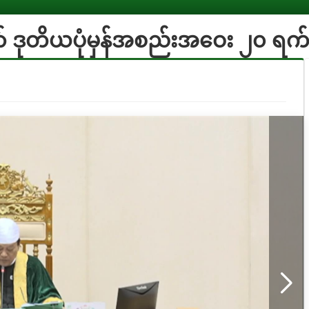
 ဒုတိယပုံမှန်အစည်းအဝေး ၂၀ ရက်