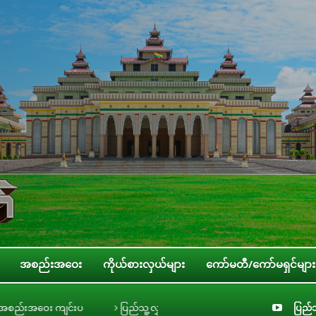
အစည်းအဝေး
ကိုယ်စားလှယ်များ
ကော်မတီ/ကော်မရှင်များ
ပ
ပြည်သူ့လွှတ်တော် လူငယ်၊ အမျိုးသမီး၊ ကလေးသူငယ်နှင့် သက်ကြီးရွယ်အို အခ
ပြည်သ