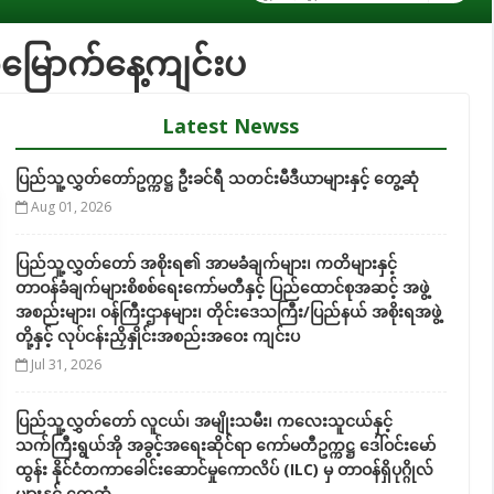
မြောက်နေ့ကျင်းပ
Latest Newss
ပြည်သူ့လွှတ်တော်ဥက္ကဋ္ဌ ဦးခင်ရီ သတင်းမီဒီယာများနှင့် တွေ့ဆုံ
Aug 01, 2026
ပြည်သူ့လွှတ်တော် အစိုးရ၏ အာမခံချက်များ၊ ကတိများနှင့်
တာဝန်ခံချက်များစိစစ်ရေးကော်မတီနှင့် ပြည်ထောင်စုအဆင့် အဖွဲ့
အစည်းများ၊ ဝန်ကြီးဌာနများ၊ တိုင်းဒေသကြီး/ပြည်နယ် အစိုးရအဖွဲ့
တို့နှင့် လုပ်ငန်းညှိနှိုင်းအစည်းအဝေး ကျင်းပ
Jul 31, 2026
ပြည်သူ့လွှတ်တော် လူငယ်၊ အမျိုးသမီး၊ ကလေးသူငယ်နှင့်
သက်ကြီးရွယ်အို အခွင့်အရေးဆိုင်ရာ ကော်မတီဥက္ကဋ္ဌ ဒေါ်ဝင်းမော်
ထွန်း နိုင်ငံတကာခေါင်းဆောင်မှုကောလိပ် (ILC) မှ တာဝန်ရှိပုဂ္ဂိုလ်
များနှင့် တွေ့ဆုံ