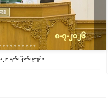
း ၂၀ ရက်မြောက်နေ့ကျင်းပ