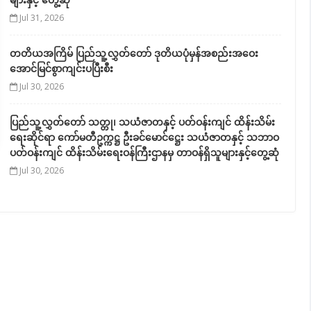
Jul 31, 2026
တတိယအကြိမ် ပြည်သူ့လွှတ်တော် ဒုတိယပုံမှန်အစည်းအဝေး
အောင်မြင်စွာကျင်းပပြီးစီး
Jul 30, 2026
ပြည်သူ့လွှတ်တော် သတ္တု၊ သယံဇာတနှင့် ပတ်ဝန်းကျင် ထိန်းသိမ်း
ရေးဆိုင်ရာ ကော်မတီဥက္ကဋ္ဌ ဦးခင်မောင်ဋ္ဌေး သယံဇာတနှင့် သဘာဝ
ပတ်ဝန်းကျင် ထိန်းသိမ်းရေးဝန်ကြီးဌာနမှ တာဝန်ရှိသူများနှင့်တွေ့ဆုံ
Jul 30, 2026