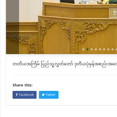
တတိယအကြိမ် ပြည်သူ့လွှတ်တော် ဒုတိယပုံမှန်အစည်းအဝေ
Share this:
Facebook
Twitter