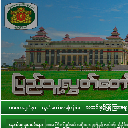
သတင်းနှင့်ပြန်ကြားရေး
ပင်မစာမျက်နှာ
လွှတ်တော်အကြောင်း
ိုင်းဒေသကြီး/ပြည်နယ် အစိုးရအဖွဲ့တို့နှင့် လုပ်ငန်းညှိနှိုင်းအစည်းအဝေး ကျင်း
နောက်ဆုံးရသတင်းများ