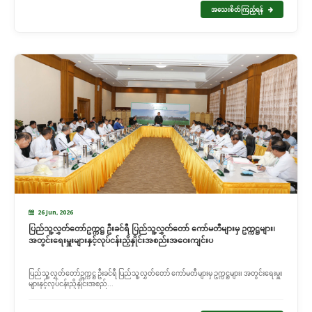
အသေးစိတ်ကြည့်ရန်
26 Jun, 2026
ပြည်သူ့လွှတ်တော်ဥက္ကဋ္ဌ ဦးခင်ရီ ပြည်သူ့လွှတ်တော် ကော်မတီများမှ ဥက္ကဋ္ဌများ၊
အတွင်းရေးမှူးများနှင့်လုပ်ငန်းညှိနှိုင်းအစည်းအဝေးကျင်းပ
ပြည်သူ့လွှတ်တော်ဥက္ကဋ္ဌ ဦးခင်ရီ ပြည်သူ့လွှတ်တော် ကော်မတီများမှ ဥက္ကဋ္ဌများ၊ အတွင်းရေးမှူး
များနှင့်လုပ်ငန်းညှိနှိုင်းအစည်...