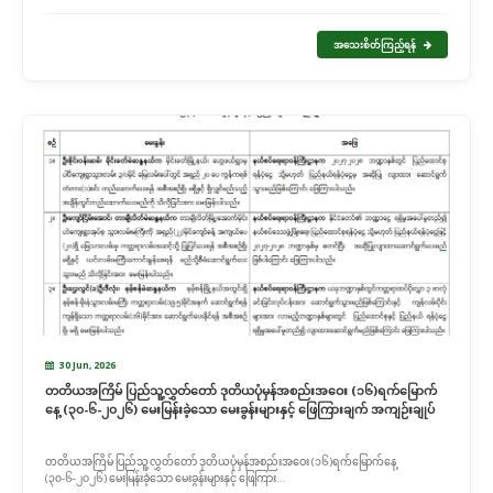
အသေးစိတ်ကြည့်ရန်
30 Jun, 2026
တတိယအကြိမ် ပြည်သူ့လွှတ်တော် ဒုတိယပုံမှန်အစည်းအဝေး (၁၆)ရက်မြောက်
နေ့ (၃၀-၆-၂၀၂၆) မေးမြန်းခဲ့သော မေးခွန်းများနှင့် ဖြေကြားချက် အကျဉ်းချုပ်
တတိယအကြိမ် ပြည်သူ့လွှတ်တော် ဒုတိယပုံမှန်အစည်းအဝေး (၁၆)ရက်မြောက်နေ့
(၃၀-၆-၂၀၂၆) မေးမြန်းခဲ့သော မေးခွန်းများနှင့် ဖြေကြား...