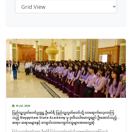
01 Jul, 2026
ပြည်သူ့လွှတ်တော်ဥက္ကဋ္ဌ ဦးခင်ရီ ပြည်သူ့လွှတ်တော်သို့ လာရောက်လေ့လာကြ
သည့် Naypyitaw State Academy မှ ဒုတိယပါမောက္ခချုပ် ဦးဆောင်သည့်
ဆရာ၊ ဆရာမများနှင့် ကျောင်းသားကျောင်းသူများအားတွေ့ဆုံ
ပြည်သူ့လွှတ်တော်ဥက္ကဋ္ဌ ဦးခင်ရီ ပြည်သူ့လွှတ်တော်သို့ လာရောက်လေ့လာကြသည့်