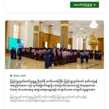
အသေးစိတ်ကြည့်ရန်
29 Jun, 2026
ပြည်သူ့လွှတ်တော်ဥက္ကဋ္ဌ ဦးခင်ရီ တတိယအကြိမ် ပြည်သူ့လွှတ်တော် ဒုတိယပုံမှန်
အစည်းအဝေး (၁၅) ရက်မြောက်နေ့သို့ လာရောက်လေ့လာသည့် Naypyitaw
State Academyမှ ဆရာ၊ဆရာမများနှင့် ကျောင်းသား၊ ကျောင်းသူများအား
တွေ့ဆုံ
ပြည်သူ့လွှတ်တော်ဥက္ကဋ္ဌ ဦးခင်ရီ တတိယအကြိမ် ပြည်သူ့လွှတ်တော် ဒုတိယပုံမှန်
အစည်းအဝေး (၁၅) ရက်မြောက်နေ့သို့ လာရောက်လေ့လာသည့်...