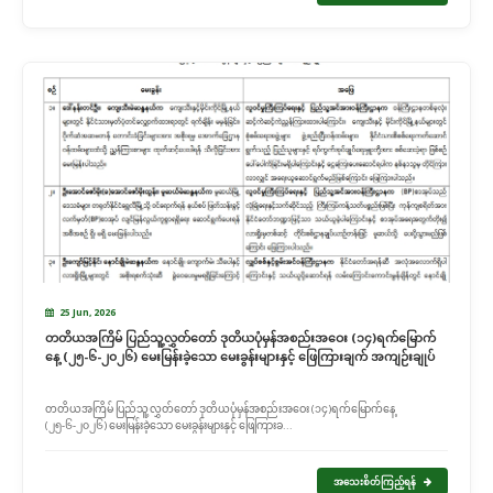
25 Jun, 2026
တတိယအကြိမ် ပြည်သူ့လွှတ်တော် ဒုတိယပုံမှန်အစည်းအဝေး (၁၄)ရက်မြောက်
နေ့ (၂၅-၆-၂၀၂၆) မေးမြန်းခဲ့သော မေးခွန်းများနှင့် ဖြေကြားချက် အကျဉ်းချုပ်
တတိယအကြိမ် ပြည်သူ့လွှတ်တော် ဒုတိယပုံမှန်အစည်းအဝေး (၁၄)ရက်မြောက်နေ့
(၂၅-၆-၂၀၂၆) မေးမြန်းခဲ့သော မေးခွန်းများနှင့် ဖြေကြားခ...
အသေးစိတ်ကြည့်ရန်