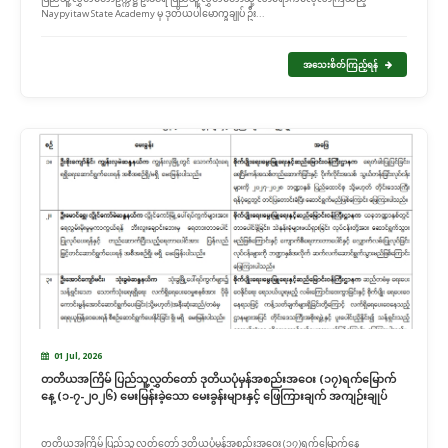
Naypyitaw State Academy မှ ဒုတိယပါမောက္ခချုပ် ဦး...
အသေးစိတ်ကြည့်ရန်
01 Jul, 2026
တတိယအကြိမ် ပြည်သူ့လွှတ်တော် ဒုတိယပုံမှန်အစည်းအဝေး (၁၇)ရက်မြောက်
နေ့ (၁-၇-၂၀၂၆) မေးမြန်းခဲ့သော မေးခွန်းများနှင့် ဖြေကြားချက် အကျဉ်းချုပ်
တတိယအကြိမ် ပြည်သူ့လွှတ်တော် ဒုတိယပုံမှန်အစည်းအဝေး (၁၇)ရက်မြောက်နေ့