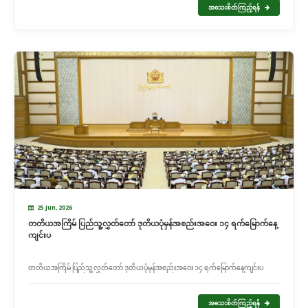
အသေးစိတ်ကြည့်ရန်
25 Jun, 2026
တတိယအကြိမ် ပြည်သူ့လွှတ်တော် ဒုတိယပုံမှန်အစည်းအဝေး ၁၄ ရက်မြောက်နေ့
ကျင်းပ
တတိယအကြိမ် ပြည်သူ့လွှတ်တော် ဒုတိယပုံမှန်အစည်းအဝေး ၁၄ ရက်မြောက်နေ့ကျင်းပ
အသေးစိတ်ကြည့်ရန်