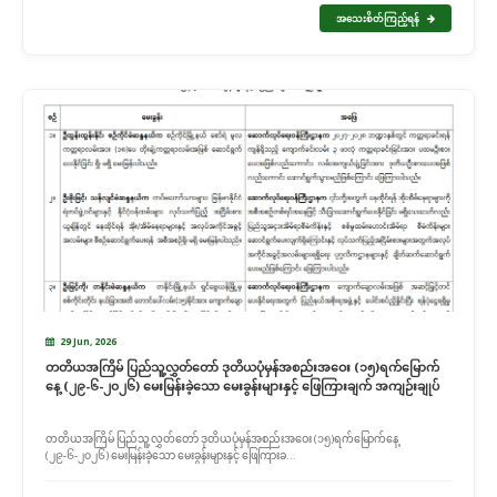
အသေးစိတ်ကြည့်ရန်
29 Jun, 2026
တတိယအကြိမ် ပြည်သူ့လွှတ်တော် ဒုတိယပုံမှန်အစည်းအဝေး (၁၅)ရက်မြောက်
နေ့ (၂၉-၆-၂၀၂၆) မေးမြန်းခဲ့သော မေးခွန်းများနှင့် ဖြေကြားချက် အကျဉ်းချုပ်
တတိယအကြိမ် ပြည်သူ့လွှတ်တော် ဒုတိယပုံမှန်အစည်းအဝေး (၁၅)ရက်မြောက်နေ့
(၂၉-၆-၂၀၂၆) မေးမြန်းခဲ့သော မေးခွန်းများနှင့် ဖြေကြားခ...