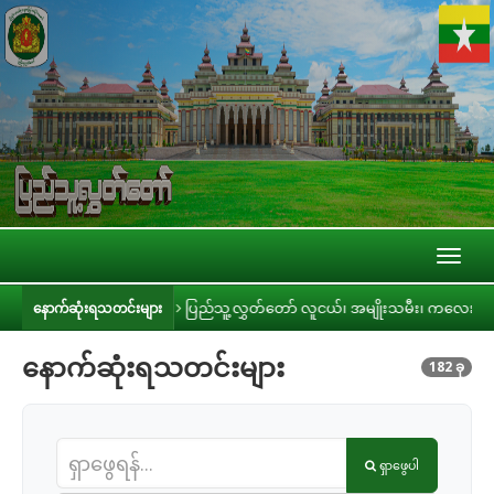
Toggl
naviga
ပြည်သူ့လွှတ်တော် လူငယ်၊ အမျိုးသမီး၊ ကလေးသူငယ်နှင့် သက်ကြီးရွယ်အို အခွင့်အရေ
နောက်ဆုံးရသတင်းများ
နောက်ဆုံးရသတင်းများ
182 ခု
ရှာဖွေပါ