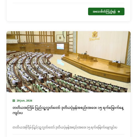
အသေးစိတ်ကြည့်ရန်
29 Jun, 2026
တတိယအကြိမ် ပြည်သူ့လွှတ်တော် ဒုတိယပုံမှန်အစည်းအဝေး ၁၅ ရက်မြောက်နေ့
ကျင်းပ
တတိယအကြိမ် ပြည်သူ့လွှတ်တော် ဒုတိယပုံမှန်အစည်းအဝေး ၁၅ ရက်မြောက်နေ့ကျင်းပ