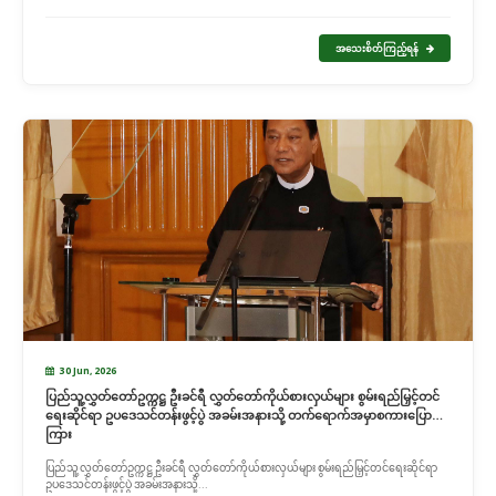
အသေးစိတ်ကြည့်ရန်
30 Jun, 2026
ပြည်သူ့လွှတ်တော်ဥက္ကဋ္ဌ ဦးခင်ရီ လွှတ်တော်ကိုယ်စားလှယ်များ စွမ်းရည်မြှင့်တင်
ရေး‌ဆိုင်ရာ ဥပဒေသင်တန်းဖွင့်ပွဲ အခမ်းအနားသို့ တက်ရောက်အမှာစကားပြော
ကြား
ပြည်သူ့လွှတ်တော်ဥက္ကဋ္ဌ ဦးခင်ရီ လွှတ်တော်ကိုယ်စားလှယ်များ စွမ်းရည်မြှင့်တင်ရေး‌ဆိုင်ရာ
ဥပဒေသင်တန်းဖွင့်ပွဲ အခမ်းအနားသို့...