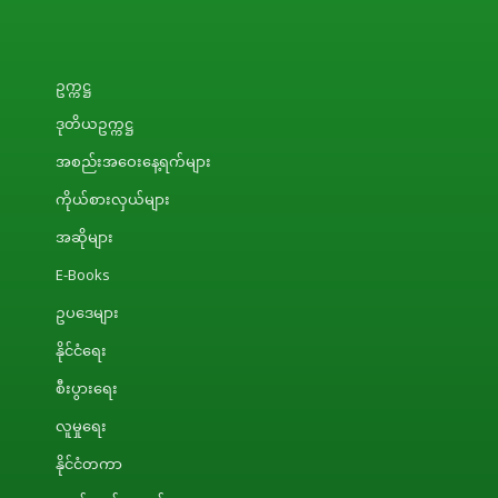
ဥက္ကဋ္ဌ
ဒုတိယဥက္ကဋ္ဌ
အစည်းအဝေးနေ့ရက်များ
ကိုယ်စားလှယ်များ
အဆိုများ
E-Books
ဥပဒေများ
နိုင်ငံရေး
စီးပွားရေး
လူမှုရေး
နိုင်ငံတကာ