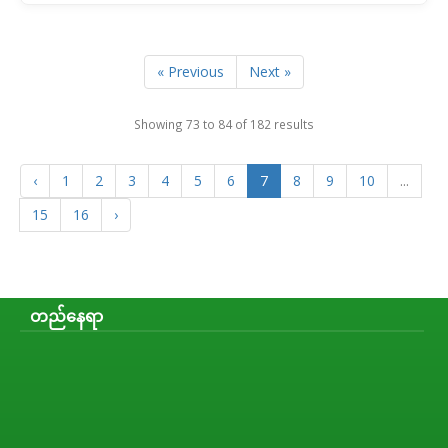
« Previous
Next »
Showing
73
to
84
of
182
results
‹
1
2
3
4
5
6
7
8
9
10
...
15
16
›
တည်နေရာ