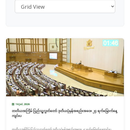
16 Jul, 2026
တတိယအကြိမ် ပြည်သူ့လွှတ်တော် ဒုတိယပုံမှန်အစည်းအဝေး ၂၄ ရက်မြောက်နေ့
ကျင်းပ
တတိယအကြိမ် ပြည်သူ့လွှတ်တော် ဒုတိယပုံမှန်အစည်းအဝေး ၂၄ ရက်မြောက်နေ့ကျင်းပ