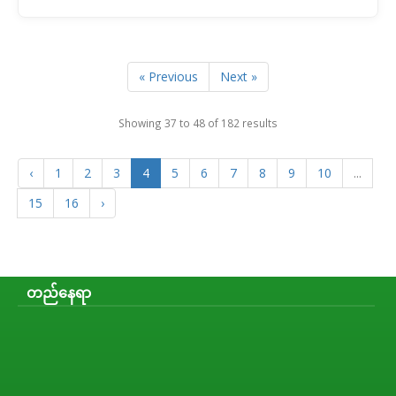
« Previous
Next »
Showing
37
to
48
of
182
results
‹
1
2
3
4
5
6
7
8
9
10
...
15
16
›
တည်နေရာ