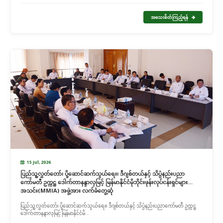
အသေးစိတ်ကြည့်ရန်
15 Jul, 2026
ပြည်သူ့လွှတ်တော်၊ ပို့ဆောင်ဆက်သွယ်ရေး၊ ဒီဂျစ်တယ်နှင့် သိပ္ပံနည်းပညာ
ကော်မတီ ဥက္ကဋ္ဌ ဒေါက်တာနန္ဒာလှမြင့် မြန်မာနိုင်ငံမိုဘိုင်းဖုန်းလုပ်ငန်းရှင်များ
အသင်း(MMIA) အဖွဲ့အား လက်ခံတွေ့ဆုံ
ပြည်သူ့လွှတ်တော်၊ ပို့ဆောင်ဆက်သွယ်ရေး၊ ဒီဂျစ်တယ်နှင့် သိပ္ပံနည်းပညာကော်မတီ ဥက္ကဋ္ဌ
ဒေါက်တာနန္ဒာလှမြင့် မြန်မာနိုင်ငံမိ...