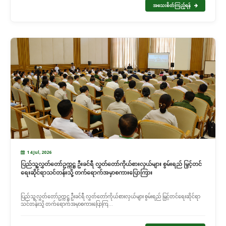
အသေးစိတ်ကြည့်ရန်
14 Jul, 2026
ပြည်သူ့လွှတ်တော်ဥက္ကဋ္ဌ ဦးခင်ရီ လွှတ်တော်ကိုယ်စားလှယ်များ စွမ်းရည် မြှင့်တင်
ရေးဆိုင်ရာသင်တန်းသို့ တက်ရောက်အမှာစကားပြောကြား
ပြည်သူ့လွှတ်တော်ဥက္ကဋ္ဌ ဦးခင်ရီ လွှတ်တော်ကိုယ်စားလှယ်များ စွမ်းရည် မြှင့်တင်ရေးဆိုင်ရာ
သင်တန်းသို့ တက်ရောက်အမှာစကားပြောကြ...