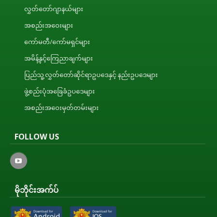
လွှတ်တော်ဂျာနယ်များ
အစည်းအဝေးများ
ကော်မတီ/ကော်မရှင်များ
အမိန့်နှင့်ကြေညာချက်များ
ပြည်သူ့လွှတ်တော်ဆိုင်ရာဥပဒေနှင့် နည်းဥပဒေများ
ဖွဲ့စည်းပုံအခြေခံဥပဒေများ
အစည်းအဝေးမှတ်တမ်းများ
FOLLOW US
မိုဘိုင်းအက်ပ်