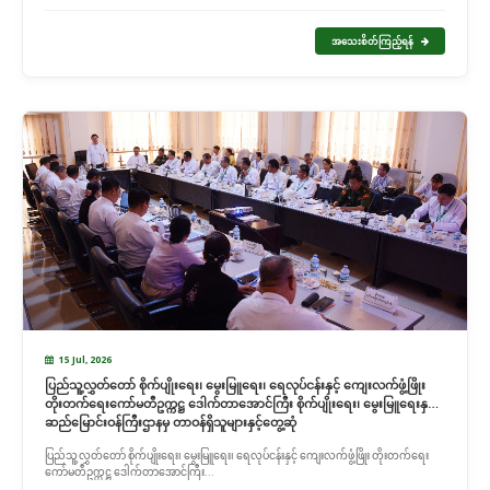
အသေးစိတ်ကြည့်ရန်
15 Jul, 2026
ပြည်သူ့လွှတ်တော် စိုက်ပျိုးရေး၊ မွေးမြူရေး၊ ရေလုပ်ငန်းနှင့် ကျေးလက်ဖွံ့ဖြိုး
တိုးတက်ရေးကော်မတီဥက္ကဋ္ဌ ဒေါက်တာအောင်ကြီး စိုက်ပျိုးရေး၊ မွေးမြူရေးနှင့်
ဆည်မြောင်းဝန်ကြီးဌာနမှ တာဝန်ရှိသူများနှင့်တွေ့ဆုံ
ပြည်သူ့လွှတ်တော် စိုက်ပျိုးရေး၊ မွေးမြူရေး၊ ရေလုပ်ငန်းနှင့် ကျေးလက်ဖွံ့ဖြိုး တိုးတက်ရေး
ကော်မတီဥက္ကဋ္ဌ ဒေါက်တာအောင်ကြီး...