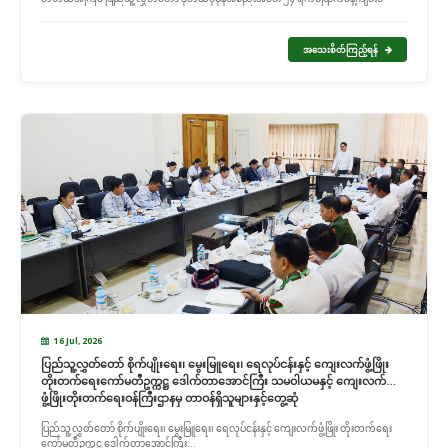
အသေးစိတ်ကြည့်ရန်
16 Jul, 2026
ပြည်သူ့လွှတ်တော် စိုက်ပျိုးရေး၊ မွေးမြူရေး၊ ရေလုပ်ငန်းနှင့် ကျေးလက်ဖွံ့ဖြိုး
တိုးတက်ရေးကော်မတီဥက္ကဋ္ဌ ဒေါက်တာအောင်ကြီး သမဝါယမနှင့် ကျေးလက်
ဖွံ့ဖြိုးတိုးတက်ရေးဝန်ကြီးဌာနမှ တာဝန်ရှိသူများနှင့်တွေ့ဆုံ
ပြည်သူ့လွှတ်တော် စိုက်ပျိုးရေး၊ မွေးမြူရေး၊ ရေလုပ်ငန်းနှင့် ကျေးလက်ဖွံ့ဖြိုး တိုးတက်ရေး
ကော်မတီဥက္ကဋ္ဌ ဒေါက်တာအောင်ကြီး...