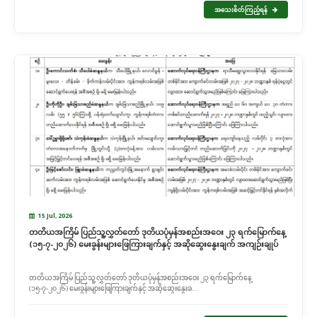
အသေးစိတ်ကြည့်ရန်
15 Jul, 2026
တတိယအကြိမ် ပြည်သူ့လွှတ်တော် ဒုတိယပုံမှန်အစည်းအဝေး ၂၃ ရက်မြောက်နေ့
(၁၅-၇-၂၀၂၆) မေးခွန်းများဖြေကြားချက်နှင့် အဆိုဆွေးနွေးချက် အကျဉ်းချုပ်
တတိယအကြိမ် ပြည်သူ့လွှတ်တော် ဒုတိယပုံမှန်အစည်းအဝေး ၂၃ ရက်မြောက်နေ့
(၁၅-၇-၂၀၂၆) မေးခွန်းများဖြေကြားချက်နှင့် အဆိုဆွေးနွေးခ...