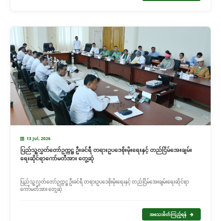
13 Jul, 2026
ပြည်သူ့လွှတ်တော်ဥက္ကဋ္ဌ ဦးခင်ရီ တရားဥပဒေစိုးမိုးရေးနှင့် တည်ငြိမ်အေးချမ်း
ရေးဆိုင်ရာကော်မတီအား တွေ့ဆုံ
ပြည်သူ့လွှတ်တော်ဥက္ကဋ္ဌ ဦးခင်ရီ တရားဥပဒေစိုးမိုးရေးနှင့် တည်ငြိမ်အေးချမ်းရေးဆိုင်ရာ
ကော်မတီအား တွေ့ဆုံ
အသေးစိတ်ကြည့်ရန်