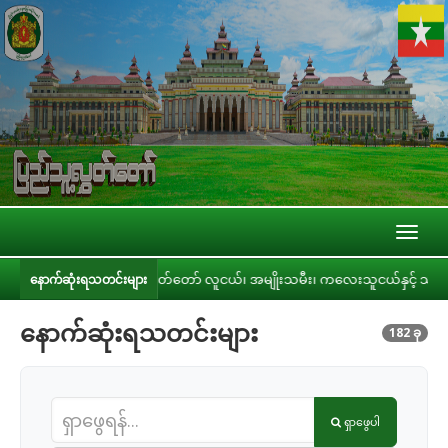
Toggl
naviga
သူ့လွှတ်တော် လူငယ်၊ အမျိုးသမီး၊ ကလေးသူငယ်နှင့် သက်ကြီးရွယ်အို အခွင့်အရေးဆိုင်ရ
နောက်ဆုံးရသတင်းများ
နောက်ဆုံးရသတင်းများ
182 ခု
ရှာဖွေပါ