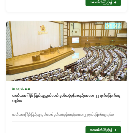
အသေးစိတ်ကြည့်ရန်
13 Jul, 2026
တတိယအကြိမ် ပြည်သူ့လွှတ်တော် ဒုတိယပုံမှန်အစည်းအဝေး ၂၂ ရက်မြောက်နေ့
ကျင်းပ
တတိယအကြိမ် ပြည်သူ့လွှတ်တော် ဒုတိယပုံမှန်အစည်းအဝေး ၂၂ ရက်မြောက်နေ့ကျင်းပ
အသေးစိတ်ကြည့်ရန်