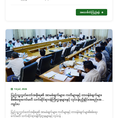
အသေးစိတ်ကြည့်ရန်
16 Jul, 2026
ပြည်သူ့လွှတ်တော်အစိုးရ၏ အာမခံချက်များ၊ ကတိများနှင့် တာဝန်ခံချက်များ
စိစစ်ရေးကော်မတီ သက်ဆိုင်ရာဝန်ကြီးဌာနများနှင့် လုပ်ငန်းညှိနှိုင်းအစည်းအဝေး
ကျင်းပ
ပြည်သူ့လွှတ်တော်အစိုးရ၏ အာမခံချက်များ၊ ကတိများနှင့် တာဝန်ခံချက်များစိစစ်ရေး
ကော်မတီ သက်ဆိုင်ရာဝန်ကြီးဌာနများနှင့် လုပ်ငန်...