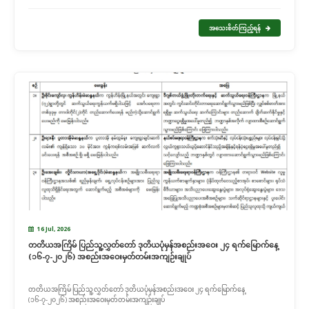
အသေးစိတ်ကြည့်ရန်
16 Jul, 2026
တတိယအကြိမ် ပြည်သူ့လွှတ်တော် ဒုတိယပုံမှန်အစည်းအဝေး ၂၄ ရက်မြောက်နေ့
(၁၆-၇-၂၀၂၆) အစည်းအဝေးမှတ်တမ်းအကျဉ်းချုပ်
တတိယအကြိမ် ပြည်သူ့လွှတ်တော် ဒုတိယပုံမှန်အစည်းအဝေး ၂၄ ရက်မြောက်နေ့
(၁၆-၇-၂၀၂၆) အစည်းအဝေးမှတ်တမ်းအကျဉ်းချုပ်