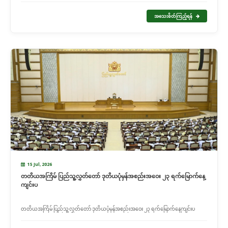
အသေးစိတ်ကြည့်ရန်
15 Jul, 2026
တတိယအကြိမ် ပြည်သူ့လွှတ်တော် ဒုတိယပုံမှန်အစည်းအဝေး ၂၃ ရက်မြောက်နေ့
ကျင်းပ
တတိယအကြိမ် ပြည်သူ့လွှတ်တော် ဒုတိယပုံမှန်အစည်းအဝေး ၂၃ ရက်မြောက်နေ့ကျင်းပ