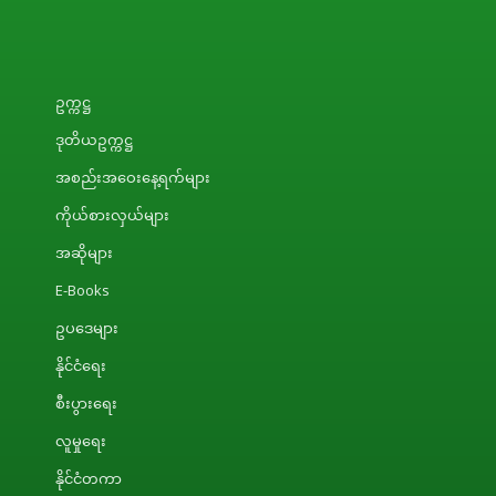
ဥက္ကဋ္ဌ
ဒုတိယဥက္ကဋ္ဌ
အစည်းအဝေးနေ့ရက်များ
ကိုယ်စားလှယ်များ
အဆိုများ
E-Books
ဥပဒေများ
နိုင်ငံရေး
စီးပွားရေး
လူမှုရေး
နိုင်ငံတကာ