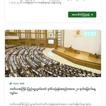
(၁၃-၇-၂၀၂၆) မေးမြန်းခဲ့သော မေးခွန်းများနှင့် ဖြေကြားချ...
အသေးစိတ်ကြည့်ရန်
10 Jul, 2026
တတိယအကြိမ် ပြည်သူ့လွှတ်တော် ဒုတိယပုံမှန်အစည်းအဝေး ၂၁ ရက်မြောက်နေ့
ကျင်းပ
တတိယအကြိမ် ပြည်သူ့လွှတ်တော် ဒုတိယပုံမှန်အစည်းအဝေး ၂၁ ရက်မြောက်နေ့ ကျင်းပ