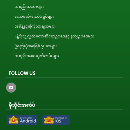
အစည်းအဝေးများ
ကော်မတီ/ကော်မရှင်များ
အမိန့်နှင့်ကြေညာချက်များ
ပြည်သူ့လွှတ်တော်ဆိုင်ရာဥပဒေနှင့် နည်းဥပဒေများ
ဖွဲ့စည်းပုံအခြေခံဥပဒေများ
အစည်းအဝေးမှတ်တမ်းများ
FOLLOW US
မိုဘိုင်းအက်ပ်