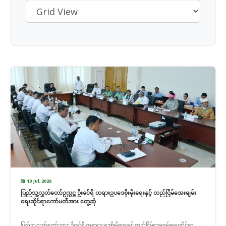
13 Jul, 2026
ပြည်သူ့လွှတ်တော်ဥက္ကဋ္ဌ ဦးခင်ရီ တရားဥပဒေစိုးမိုးရေးနှင့် တည်ငြိမ်အေးချမ်း
ရေးဆိုင်ရာကော်မတီအား တွေ့ဆုံ
ပြည်သူ့လွှတ်တော်ဥက္ကဋ္ဌ ဦးခင်ရီ တရားဥပဒေစိုးမိုးရေးနှင့် တည်ငြိမ်အေးချမ်းရေးဆိုင်ရာ