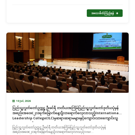
အသေးစိတ်ကြည့်ရန်
10 Jul, 2026
ပြည်သူ့လွှတ်တော်ဥက္ကဋ္ဌ ဦးခင်ရီ တတိယအကြိမ်ပြည်သူ့လွှတ်တော်ဒုတိယပုံမှန်
အစည်းအဝေး(၂၁)ရက်မြောက်နေ့သို့လာရောက်လေ့လာသည့်International
Leadership College(ILC)မှဆရာ၊ဆရာမများနှင့်ကျောင်းသား၊ကျောင်းသူ
များအားတွေ့ဆုံ
ပြည်သူ့လွှတ်တော်ဥက္ကဋ္ဌ ဦးခင်ရီ တတိယအကြိမ်ပြည်သူ့လွှတ်တော်ဒုတိယပုံမှန်
အစည်းအဝေး(၂၁)ရက်မြောက်နေ့သို့လာရောက်လေ့လာသည့်Inter...