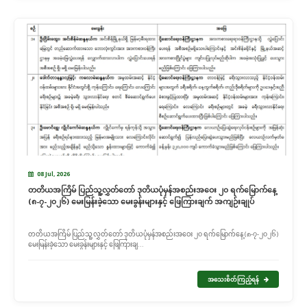
08 Jul, 2026
တတိယအကြိမ် ပြည်သူ့လွှတ်တော် ဒုတိယပုံမှန်အစည်းအဝေး ၂၀ ရက်မြောက်နေ့
(၈-၇-၂၀၂၆) မေးမြန်းခဲ့သော မေးခွန်းများနှင့် ဖြေကြားချက် အကျဉ်းချုပ်
တတိယအကြိမ် ပြည်သူ့လွှတ်တော် ဒုတိယပုံမှန်အစည်းအဝေး ၂၀ ရက်မြောက်နေ့ (၈-၇-၂၀၂၆)
မေးမြန်းခဲ့သော မေးခွန်းများနှင့် ဖြေကြားချ...
အသေးစိတ်ကြည့်ရန်