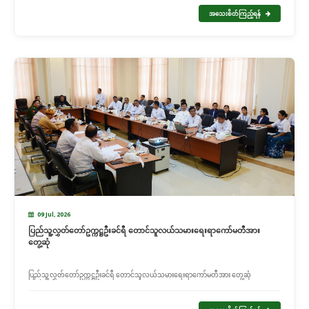
အသေးစိတ်ကြည့်ရန်
09 Jul, 2026
ပြည်သူ့လွှတ်တော်ဥက္ကဋ္ဌဦးခင်ရီ တောင်သူလယ်သမားရေးရာကော်မတီအား
တွေ့ဆုံ
ပြည်သူ့လွှတ်တော်ဥက္ကဋ္ဌဦးခင်ရီ တောင်သူလယ်သမားရေးရာကော်မတီအား တွေ့ဆုံ