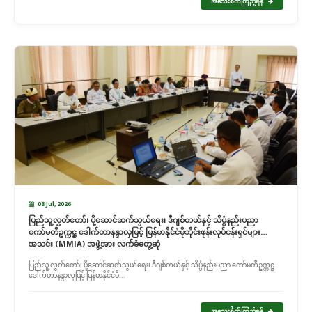
အသေးစိတ်ကြည့်ရန်
08 Jul, 2026
ပြည်သူ့လွှတ်တော်၊ ပို့ဆောင်ဆက်သွယ်ရေး၊ ဒီဂျစ်တယ်နှင့် သိပ္ပံနည်းပညာ
ကော်မတီဥက္ကဋ္ဌ ဒေါက်တာနန္ဒာလှမြင့် မြန်မာနိုင်ငံမိုဘိုင်းဖုန်းလုပ်ငန်းရှင်များ
အသင်း (MMIA) အဖွဲ့အား လက်ခံတွေ့ဆုံ
ပြည်သူ့လွှတ်တော်၊ ပို့ဆောင်ဆက်သွယ်ရေး၊ ဒီဂျစ်တယ်နှင့် သိပ္ပံနည်းပညာ ကော်မတီဥက္ကဋ္ဌ
ဒေါက်တာနန္ဒာလှမြင့် မြန်မာနိုင်ငံမိ...
အသေးစိတ်ကြည့်ရန်