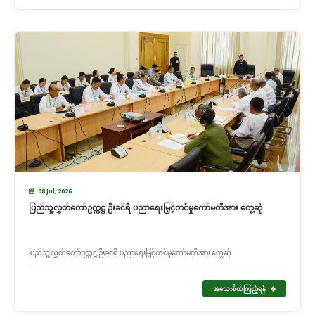
08 Jul, 2026
ပြည်သူ့လွှတ်တော်ဥက္ကဋ္ဌ ဦးခင်ရီ ပညာရေးမြှင့်တင်မှုကော်မတီအား တွေ့ဆုံ
ပြည်သူ့လွှတ်တော်ဥက္ကဋ္ဌ ဦးခင်ရီ ပညာရေးမြှင့်တင်မှုကော်မတီအား တွေ့ဆုံ
အသေးစိတ်ကြည့်ရန်