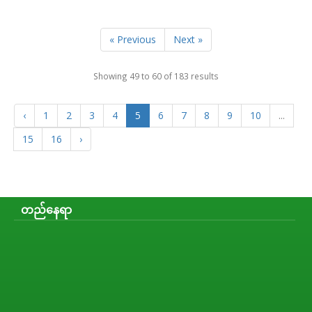
« Previous
Next »
Showing
49
to
60
of
183
results
‹
1
2
3
4
5
6
7
8
9
10
...
15
16
›
တည်နေရာ