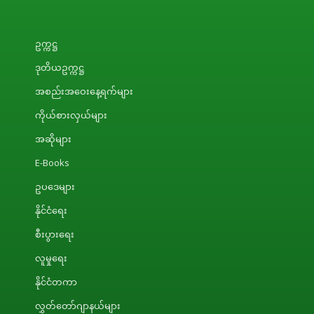
ဥက္ကဋ္ဌ
ဒုတိယဥက္ကဋ္ဌ
အစည်းအဝေးနေ့ရက်များ
ကိုယ်စားလှယ်များ
အဆိုများ
E-Books
ဥပဒေများ
နိုင်ငံရေး
စီးပွားရေး
လူမှုရေး
နိုင်ငံတကာ
လွှတ်တော်ဂျာနယ်များ