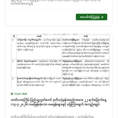
ကော်မတီအား တွေ့ဆုံ
အသေးစိတ်ကြည့်ရန်
13 Jul, 2026
တတိယအကြိမ် ပြည်သူ့လွှတ်တော် ဒုတိယပုံမှန်အစည်းအဝေး ၂၂ ရက်မြောက်နေ့
(၁၃-၇-၂၀၂၆) မေးမြန်းခဲ့သော မေးခွန်းများနှင့် ဖြေကြားချက် အကျဉ်းချုပ်
တတိယအကြိမ် ပြည်သူ့လွှတ်တော် ဒုတိယပုံမှန်အစည်းအဝေး ၂၂ ရက်မြောက်နေ့