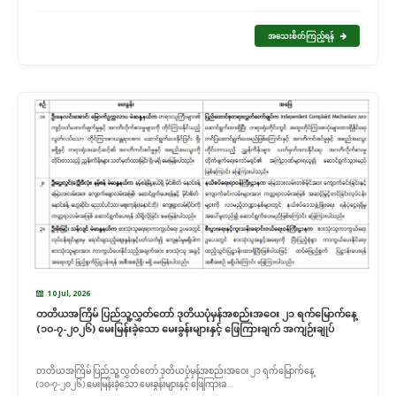
အသေးစိတ်ကြည့်ရန်
10 Jul, 2026
တတိယအကြိမ် ပြည်သူ့လွှတ်တော် ဒုတိယပုံမှန်အစည်းအဝေး ၂၁ ရက်မြောက်နေ့
(၁၀-၇-၂၀၂၆) မေးမြန်းခဲ့သော မေးခွန်းများနှင့် ဖြေကြားချက် အကျဉ်းချုပ်
တတိယအကြိမ် ပြည်သူ့လွှတ်တော် ဒုတိယပုံမှန်အစည်းအဝေး ၂၁ ရက်မြောက်နေ့
(၁၀-၇-၂၀၂၆) မေးမြန်းခဲ့သော မေးခွန်းများနှင့် ဖြေကြားခ...