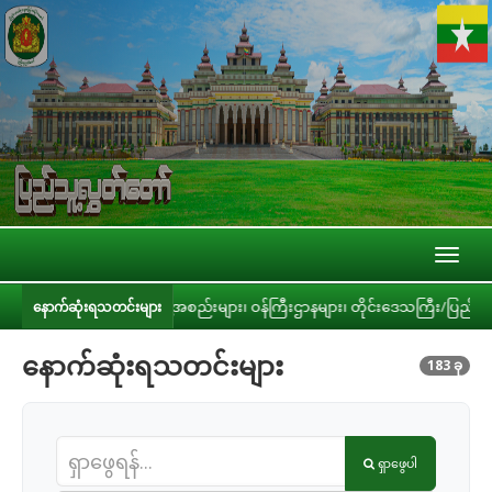
Toggl
naviga
ည်းများ၊ ဝန်ကြီးဌာနများ၊ တိုင်းဒေသကြီး/ပြည်နယ် အစိုးရအဖွဲ့တို့နှင့် လုပ်ငန်
နောက်ဆုံးရသတင်းများ
နောက်ဆုံးရသတင်းများ
183 ခု
ရှာဖွေပါ