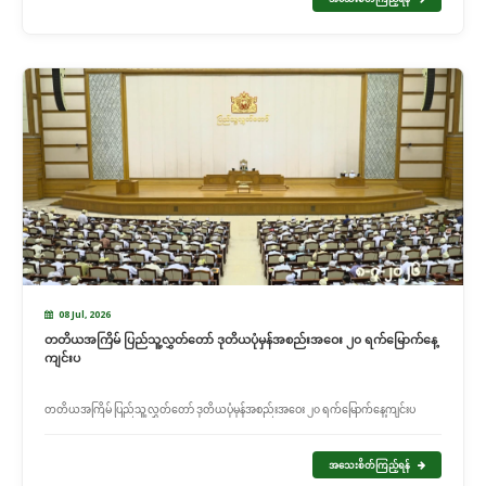
08 Jul, 2026
တတိယအကြိမ် ပြည်သူ့လွှတ်တော် ဒုတိယပုံမှန်အစည်းအဝေး ၂၀ ရက်မြောက်နေ့
ကျင်းပ
တတိယအကြိမ် ပြည်သူ့လွှတ်တော် ဒုတိယပုံမှန်အစည်းအဝေး ၂၀ ရက်မြောက်နေ့ကျင်းပ
အသေးစိတ်ကြည့်ရန်