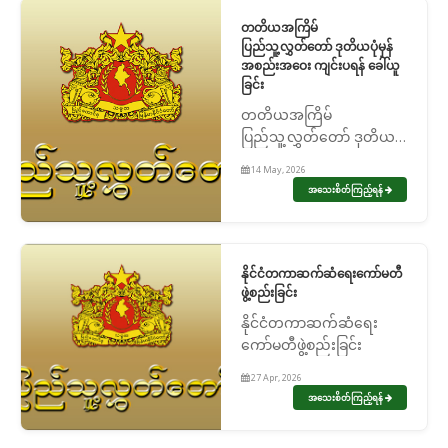
တတိယအကြိမ်
ပြည်သူ့လွှတ်တော် ဒုတိယပုံမှန်
အစည်းအဝေး ကျင်းပရန် ခေါ်ယူ
ခြင်း
တတိယအကြိမ်
ပြည်သူ့လွှတ်တော် ဒုတိယပုံ
မှန်အစည်းအဝေး ကျင်းပရန်
14 May, 2026
ခေါ်ယူခြင်း
အသေးစိတ်ကြည့်ရန်
နိုင်ငံတကာဆက်ဆံရေးကော်မတီ
ဖွဲ့စည်းခြင်း
နိုင်ငံတကာဆက်ဆံရေး
ကော်မတီဖွဲ့စည်းခြင်း
27 Apr, 2026
အသေးစိတ်ကြည့်ရန်