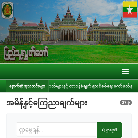
Toggl
naviga
ချက်များ၊ ကတိများနှင့် တာဝန်ခံချက်များစိစစ်ရေးကော်မတီနှင့် ပြည်ထောင်စုအဆင့် 
နောက်ဆုံးရသတင်းများ
အမိန့်နှင့်ကြေညာချက်များ
27 ခု
ရှာဖွေပါ