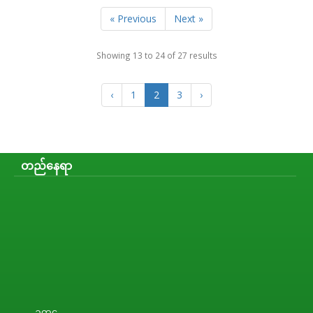
« Previous
Next »
Showing
13
to
24
of
27
results
‹
1
2
3
›
တည်နေရာ
ဥက္ကဋ္ဌ