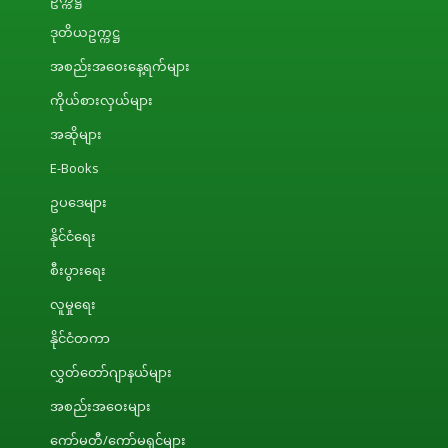
ဒုတိယဥက္ကဋ္ဌ
အစည်းအဝေးနေ့ရက်များ
ကိုယ်စားလှယ်များ
အဆိုများ
E-Books
ဥပဒေများ
နိုင်ငံရေး
စီးပွားရေး
လူမှုရေး
နိုင်ငံတကာ
လွှတ်တော်ဂျာနယ်များ
အစည်းအဝေးများ
ကော်မတီ/ကော်မရှင်များ