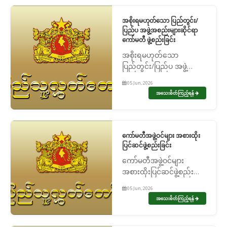
အစိုးရမဟုတ်သော ပြည်တွင်း/
ပြည်ပ အဖွဲ့အစည်းများဆိုင်ရာ
ကော်မတီ ဖွဲ့စည်းခြင်း
အစိုးရမဟုတ်သော
ပြည်တွင်း/ပြည်ပ အဖွဲ့
အစည်းများဆိုင်ရာကော်မတီ
05 Jun, 2026
ဖွဲ့စည်းခြင်း
အသေးစိတ်ကြည့်ရန်
ကော်မတီအဖွဲ့ဝင်များ အစားထိုး
ပြင်ဆင်ဖွဲ့စည်းခြင်း
ကော်မတီအဖွဲ့ဝင်များ
အစားထိုးပြင်ဆင်ဖွဲ့စည်း
ခြင်း
05 Jun, 2026
အသေးစိတ်ကြည့်ရန်