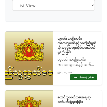
လူငယ်၊ အမျိုးသမီး၊
ကလေးသူငယ်နှင့် သက်ကြီးရွယ်
အို အခွင့်အရေးဆိုင်ရာကော်မတီ
ဖွဲ့စည်းခြင်း
လူငယ်၊ အမျိုးသမီး၊
ကလေးသူငယ်နှင့် သက်ကြီး
ရွယ်အို အခွင့်အရေးဆိုင်ရာ
12 Jun, 2026
ကော်မတီ ဖွဲ့စည်းခြင်း
အသေးစိတ်ကြည့်ရန်
တောင်သူလယ်သမားရေးရာ
ကော်မတီ ဖွဲ့စည်းခြင်း