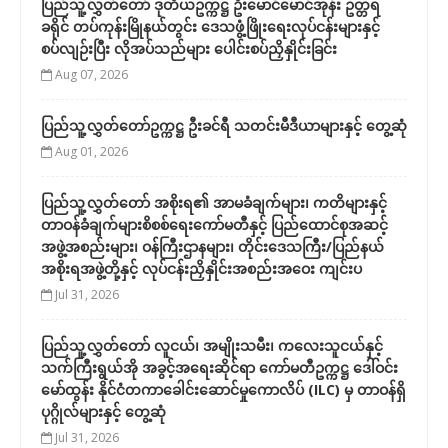
ပြည်သူ့လွှတ်တော် ဒုတိယဥက္ကဋ္ဌ ဦးမောင်မောင်အုန်း ဥတ္တရ
ခရိုင် တပ်ကုန်းမြိုနယ်တွင်း ဒေသဖွံ့ဖြိုးရေးလုပ်ငန်းများနှင့်
စပ်လျဉ်းပြီး လိုအပ်သည်များ ပေါင်းစပ်ညှိနှိုင်းခြင်း
Aug 07, 2026
ပြည်သူ့လွှတ်တော်ဥက္ကဋ္ဌ ဦးခင်ရီ သတင်းမီဒီယာများနှင့် တွေ့ဆုံ
Aug 01, 2026
ပြည်သူ့လွှတ်တော် အစိုးရ၏ အာမခံချက်များ၊ ကတိများနှင့်
တာဝန်ခံချက်များစိစစ်ရေးကော်မတီနှင့် ပြည်ထောင်စုအဆင့်
အဖွဲ့အစည်းများ၊ ဝန်ကြီးဌာနများ၊ တိုင်းဒေသကြီး/ပြည်နယ်
အစိုးရအဖွဲ့တို့နှင့် လုပ်ငန်းညှိနှိုင်းအစည်းအဝေး ကျင်းပ
Jul 31, 2026
ပြည်သူ့လွှတ်တော် လူငယ်၊ အမျိုးသမီး၊ ကလေးသူငယ်နှင့်
သက်ကြီးရွယ်အို အခွင့်အရေးဆိုင်ရာ ကော်မတီဥက္ကဋ္ဌ ဒေါ်ဝင်း
မော်ထွန်း နိုင်ငံတကာခေါင်းဆောင်မှုကောလိပ် (ILC) မှ တာဝန်ရှိ
ပုဂ္ဂိုလ်များနှင့် တွေ့ဆုံ
Jul 31, 2026