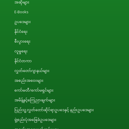
အဆိုများ
E-Books
ဥပဒေများ
နိုင်ငံရေး
စီးပွားရေး
လူမှုရေး
နိုင်ငံတကာ
လွှတ်တော်ဂျာနယ်များ
အစည်းအဝေးများ
ကော်မတီ/ကော်မရှင်များ
အမိန့်နှင့်ကြေညာချက်များ
ပြည်သူ့လွှတ်တော်ဆိုင်ရာဥပဒေနှင့် နည်းဥပဒေများ
ဖွဲ့စည်းပုံအခြေခံဥပဒေများ