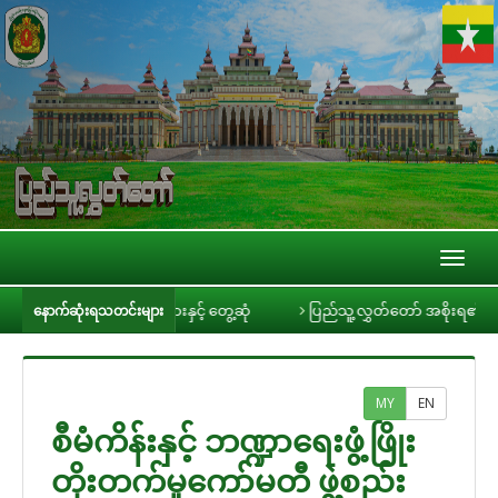
Toggl
naviga
င်ရီ သတင်းမီဒီယာများနှင့် တွေ့ဆုံ
ပြည်သူ့လွှတ်တော် အစိုးရ၏ အာမခံချက်မ
နောက်ဆုံးရသတင်းများ
MY
EN
စီမံကိန်းနှင့် ဘဏ္ဍာရေးဖွံ့ဖြိုး
တိုးတက်မှုကော်မတီ ဖွဲ့စည်း