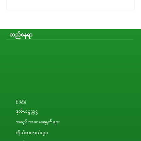
တည်နေရာ
ဥက္ကဋ္ဌ
ဒုတိယဥက္ကဋ္ဌ
အစည်းအဝေးနေ့ရက်များ
ကိုယ်စားလှယ်များ