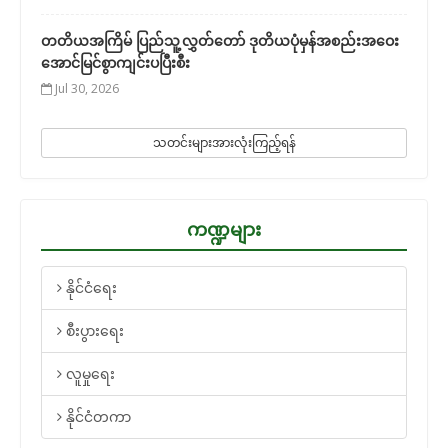
တတိယအကြိမ် ပြည်သူ့လွှတ်တော် ဒုတိယပုံမှန်အစည်းအဝေး
အောင်မြင်စွာကျင်းပပြီးစီး
Jul 30, 2026
သတင်းများအားလုံးကြည့်ရန်
ကဏ္ဍများ
နိုင်ငံရေး
စီးပွားရေး
လူမှုရေး
နိုင်ငံတကာ