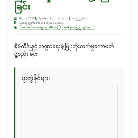
ခြင်း
16 Jun, 2026
System Administrator
နေပြည်တော်
ပြည်သူ့လွှတ်တော် အစည်းအဝေးခန်းမ
ကော်မတီ/ကော်မရှင်များ(News)
အမိန့်နှင့်ကြေညာချက်များ
စီမံကိန်းနှင့် ဘဏ္ဍာရေးဖွံ့ဖြိုးတိုးတက်မှုကော်မတီ
ဖွဲ့စည်းခြင်း
ပူးတွဲဖိုင်များ