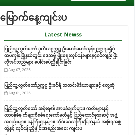
မြောက်နေ့ကျင်းပ
Latest Newss
ပြည်သူ့လွှတ်တော် ဒုတိယဥက္ကဋ္ဌ ဦးမောင်မောင်အုန်း ဥတ္တရခရိုင်
တပ်ကုန်းမြိုနယ်တွင်း ဒေသဖွံ့ဖြိုးရေးလုပ်ငန်းများနှင့်စပ်လျဉ်းပြီး
လိုအပ်သည်များ ပေါင်းစပ်ညှိနှိုင်းခြင်း
Aug 07, 2026
ပြည်သူ့လွှတ်တော်ဥက္ကဋ္ဌ ဦးခင်ရီ သတင်းမီဒီယာများနှင့် တွေ့ဆုံ
Aug 01, 2026
ပြည်သူ့လွှတ်တော် အစိုးရ၏ အာမခံချက်များ၊ ကတိများနှင့်
တာဝန်ခံချက်များစိစစ်ရေးကော်မတီနှင့် ပြည်ထောင်စုအဆင့် အဖွဲ့
အစည်းများ၊ ဝန်ကြီးဌာနများ၊ တိုင်းဒေသကြီး/ပြည်နယ် အစိုးရအဖွဲ့
တို့နှင့် လုပ်ငန်းညှိနှိုင်းအစည်းအဝေး ကျင်းပ