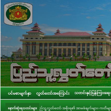
သတင်းနှင့်ပြန်ကြားရေး
ပင်မစာမျက်နှာ
လွှတ်တော်အကြောင်း
ပြည်သူ့လွှတ်တော် အစိုးရ၏ အာမခံချက်များ၊ ကတိများနှင့် တာဝန်ခံချက်မျာ
နောက်ဆုံးရသတင်းများ