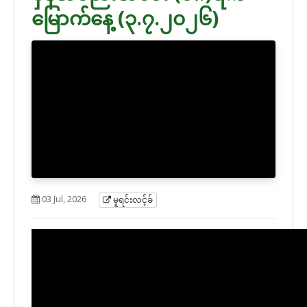
မြောက်နေ့ (၃.၇.၂၀၂၆)
03 Jul, 2026
မူရင်းလင့်ခ်