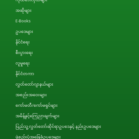
အဆိုများ
E-Books
ဥပဒေများ
နိုင်ငံရေး
စီးပွားရေး
လူမှုရေး
နိုင်ငံတကာ
လွှတ်တော်ဂျာနယ်များ
အစည်းအဝေးများ
ကော်မတီ/ကော်မရှင်များ
အမိန့်နှင့်ကြေညာချက်များ
ပြည်သူ့လွှတ်တော်ဆိုင်ရာဥပဒေနှင့် နည်းဥပဒေများ
ဖွဲ့စည်းပုံအခြေခံဥပဒေများ