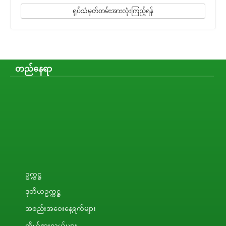
ရုပ်သံမှတ်တမ်းအားလုံးကြည့်ရန်
တည်နေရာ
ဥက္ကဋ္ဌ
ဒုတိယဥက္ကဋ္ဌ
အစည်းအဝေးနေ့ရက်များ
ကိုယ်စားလှယ်များ