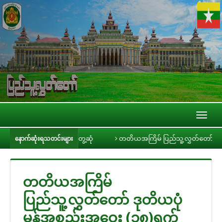
Toggl
naviga
ပုဂ္ဂိုလ်များနှင့် တွေ့ဆုံ
တတိယအကြိမ် ပြည်သူ့လွှတ်တော် ဒုတိယပုံမှန
နောက်ဆုံးရသတင်းများ
တတိယအကြိမ်
ပြည်သူ့လွှတ်တော် ဒုတိယပုံ
မှန်အစည်းအဝေး (၁၈)ရက်