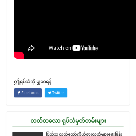
ဤရုပ်သံကို မျှဝေရန်
Facebook
Twitter
လတ်တလော ရုပ်သံမှတ်တမ်းများ
ပြည်သူ့လွှတ်တော်ကိုယ်စားလှယ်များမေးမြန်း