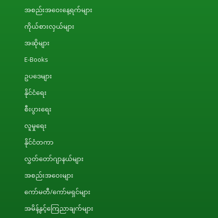
အစည်းအဝေးနေ့ရက်များ
ကိုယ်စားလှယ်များ
အဆိုများ
E-Books
ဥပဒေများ
နိုင်ငံရေး
စီးပွားရေး
လူမှုရေး
နိုင်ငံတကာ
လွှတ်တော်ဂျာနယ်များ
အစည်းအဝေးများ
ကော်မတီ/ကော်မရှင်များ
အမိန့်နှင့်ကြေညာချက်များ