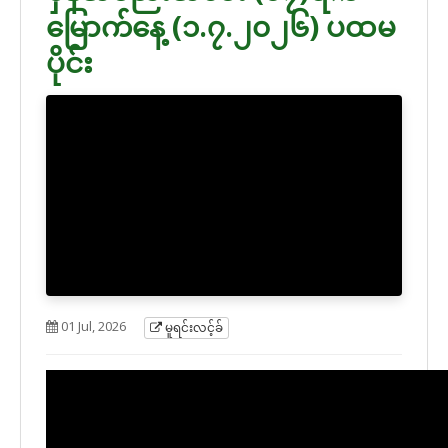
မြောက်နေ့ (၁.၇.၂၀၂၆) ပထမ
ပိုင်း
01 Jul, 2026
မူရင်းလင့်ခ်