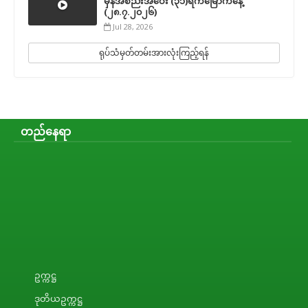
မှန်အစည်းအဝေး (၃၁)ရက်မြောက်နေ့
(၂၈.၇.၂၀၂၆)
Jul 28, 2026
ရုပ်သံမှတ်တမ်းအားလုံးကြည့်ရန်
တည်နေရာ
ဥက္ကဋ္ဌ
ဒုတိယဥက္ကဋ္ဌ