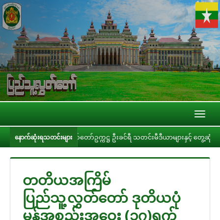
Toggl
naviga
ပြည်သူ့လွှတ်တော်ဥက္ကဋ္ဌ ဦးခင်ရီ သတင်းမီဒီယာများနှင့် တွေ့ဆုံ
ပ
နောက်ဆုံးရသတင်းများ
တတိယအကြိမ်
ပြည်သူ့လွှတ်တော် ဒုတိယပုံ
မှန်အစည်းအဝေး (၁၇)ရက်