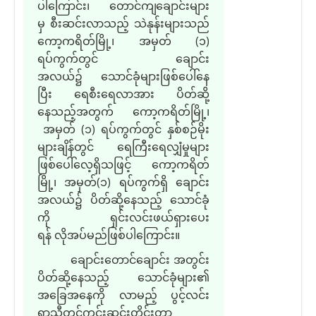
ပါ
ကြောင်း၊
တောင်ကျချောင်းများ
မှ စီးဆင်းလာ
သည့်
သဲနုန်း
များသည်
ကော့ကရိတ်မြို့၊ အမှတ်
(
၁
)
ရပ်ကွက်တွင် ချောင်း
အလယ်၌ သောင်ခုံများဖြစ်ပေါ်နေ
ပြီး ရေစီးရေလာအား ပိတ်ဆို့
နေ
သည့်
အတွက် ကော့ကရိတ်မြို့၊
အမှတ်
(
၁
)
ရပ်ကွက်တွင် နှစ်စဉ်မိုး
များချိန်တွင် ရေကြီးရေလျှံမှုများ
ဖြစ်ပေါ်လေ့ရှိသဖြင့် ကော့ကရိတ်
မြို့၊ အမှတ်
(
၁
)
ရပ်ကွက်ရှိ ချောင်း
အလယ်၌ ပိတ်ဆို့နေ
သည့်
သောင်ခုံ
ကို ရှင်းလင်းဖယ်ရှားပေး
ရန် လိုအပ်
မည်ဖြစ်ပါကြောင်း။
ချောင်းတောင်ချောင်း အတွင်း
ပိတ်ဆို့နေ
သည့်
သောင်ခုံများ
၏
အခြေအနေကို လာမည့် ပွင့်လင်း
ရာသီ
တွင်
ကွင်းဆင်းတိုင်းတာ