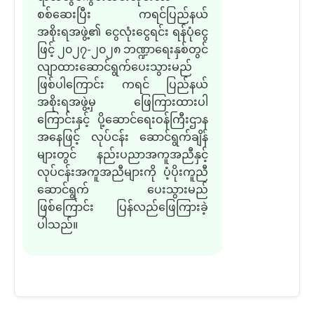
စစ်ဆေးပြီး ကရင်ပြည်နယ်
အစိုးရအဖွဲ့
၏
ငွေလုံးငွေရင်း ရန်ပုံငွေ
ဖြင့် ၂၀၂၇
-
၂၀၂၈ ဘဏ္ဍာရေးနှစ်
တွင်
လျာထားဆောင်ရွက်ပေးသွားမည်
ဖြစ်ပါကြောင်း ကရင် ပြည်နယ်
အစိုးရအဖွဲ့
မှ
ဖြေကြားထားပါ
ကြောင်းနှင့် ပို့ဆောင်ရေးဝန်ကြီးဌာန
အနေဖြင့် လုပ်ငန်း ဆောင်ရွက်ချိန်
များတွင် နည်းပညာအကူအညီ
နှင့်
လုပ်ငန်းအကူအညီများကို ပံ့ပိုးကူညီ
ဆောင်ရွက် ပေးသွားမည်
ဖြစ်ကြောင်း
ပြန်လည်
ဖြေကြားခဲ့
ပါသည်။