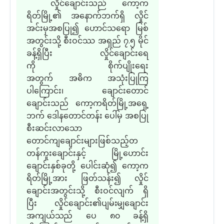
လှိုင်ချောင်း
သည်
ကော့က
ရိတ်မြို့
၏
အနောက်ဘက်ရှိ လှိုင်
အင်းမှအစပြု၍ ဟောင်သရော မြစ်
အတွင်းသို့ စီးဝင်
ဿ
အရှည် ၇
.
၅ မိုင်
ခန့်ရှိပြီး လှိုင်ချောင်းရေ
ကို စိုက်ပျိုးရေး
အတွက် အဓိက အသုံးပြုကြ
ပါ
ကြောင်း၊
ချောင်းတောင်
ချောင်း
သည်
ကော့ကရိတ်မြို့အရှေ့
ဘက် ဒေါနတောင်တန်း ပေါ်မှ အစပြု
စီးဆင်းလာ
သော
တောင်ကျချောင်း
များဖြစ်သည့်
တ
တန်ကူးချောင်းနှင့် မြို့ဟောင်း
ချောင်းနှစ်ခုတို့ ပေါင်းဆုံ
၍
ကော့က
ရိတ်မြို့အား ဖြတ်သန်း၍ လှိုင်
ချောင်းအတွင်းသို့ စီးဝင်လျက် ရှိ
ပြီး
လှိုင်ချောင်း
၏
ပျမ်းမျှချောင်း
အကျယ်
သည်
ပေ ၈၀ ခန့်ရှိ