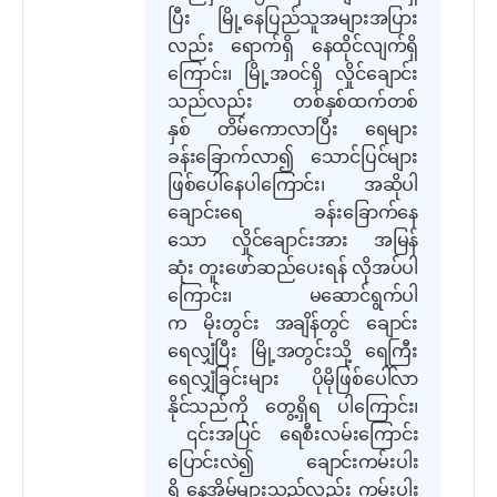
ပြီး မြို့နေပြည်သူအများအပြား
လည်း ရောက်ရှိ နေထိုင်လျက်ရှိ
ကြောင်း
၊
မြို့အဝင်ရှိ လှိုင်ချောင်း
သည်လည်း တစ်နှစ်ထက်တစ်
နှစ် တိမ်ကောလာပြီး ရေများ
ခန်းခြောက်လာ၍ သောင်ပြင်များ
ဖြစ်ပေါ်နေ
ပါကြောင်း၊
အဆိုပါ
ချောင်းရေ ခန်းခြောက်နေ
သော လှိုင်ချောင်းအား အမြန်
ဆုံး တူးဖော်
ဆည်ပေးရန် လိုအပ်ပါ
ကြောင်း၊ မဆောင်ရွက်ပါ
က မိုးတွင်း အချိန်တွင် ချောင်း
ရေလျှံပြီး မြို့အတွင်းသို့ ရေကြီး
ရေလျှံခြင်းများ ပိုမိုဖြစ်ပေါ်လာ
နိုင်သည်ကို တွေ့ရှိရ ပါ
ကြောင်း၊
၎င်းအပြင် ရေစီး
လမ်းကြောင်း
ပြောင်းလဲ၍ ချောင်းကမ်းပါး
ရှိ နေအိမ်များသည်လည်း ကမ်းပါး