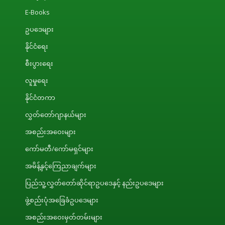
E-Books
ဥပဒေများ
နိုင်ငံရေး
စီးပွားရေး
လူမှုရေး
နိုင်ငံတကာ
လွှတ်တော်ဂျာနယ်များ
အစည်းအဝေးများ
ကော်မတီ/ကော်မရှင်များ
အမိန့်နှင့်ကြေညာချက်များ
ပြည်သူ့လွှတ်တော်ဆိုင်ရာဥပဒေနှင့် နည်းဥပဒေများ
ဖွဲ့စည်းပုံအခြေခံဥပဒေများ
အစည်းအဝေးမှတ်တမ်းများ