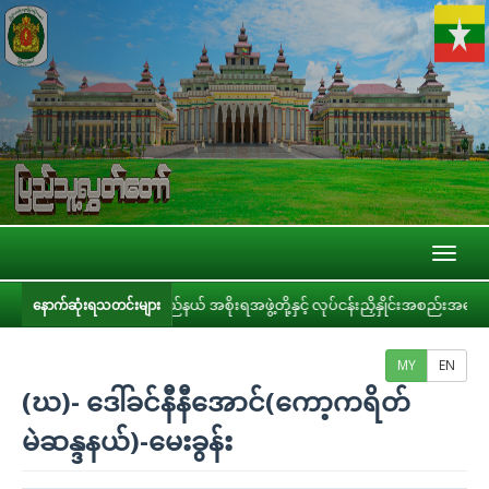
Toggl
naviga
ကြီး/ပြည်နယ် အစိုးရအဖွဲ့တို့နှင့် လုပ်ငန်းညှိနှိုင်းအစည်းအဝေး ကျင်းပ
နောက်ဆုံးရသတင်းများ
MY
EN
(ဃ)- ဒေါ်ခင်နီနီအောင်(ကော့ကရိတ်
မဲဆန္ဒနယ်)-မေးခွန်း