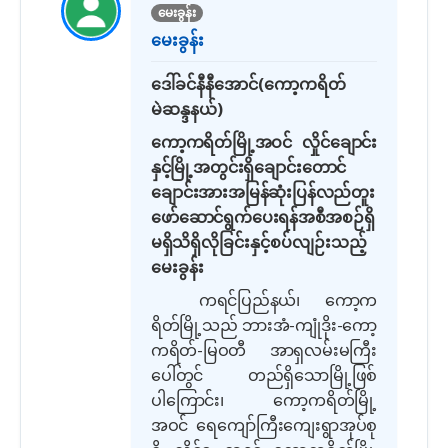
မေးခွန်း
မေးခွန်း
ဒေါ်ခင်နီနီအောင်
(
ကော့ကရိတ်
မဲဆန္ဒနယ်
)
ကော့ကရိတ်မြို့အဝင် လှိုင်ချောင်း
နှင့်မြို့အတွင်းရှိချောင်းတောင်
ချောင်းအားအမြန်ဆုံးပြန်လည်တူး
ဖော်ဆောင်ရွက်ပေးရန်အစီအစဉ်ရှိ
မရှိ
သိရှိလိုခြင်းနှင့်စပ်လျဉ်းသည့်
မေးခွန်း
ကရင်ပြည်နယ်၊ ကော့က
ရိတ်မြို့သည် ဘားအံ
-
ကျုံဒိုး
-
ကော့
ကရိတ်
-
မြဝတီ အာရှလမ်းမကြီး
ပေါ်တွင် တည်ရှိသောမြို့ဖြစ်
ပါ
ကြောင်း၊
ကော့ကရိတ်မြို့
အဝင် ရေကျော်ကြီးကျေးရွာအုပ်စု