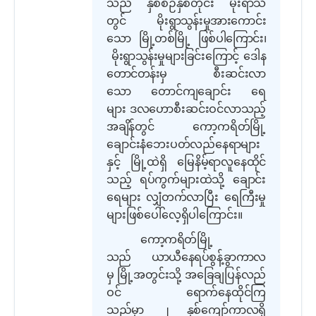
သည် နှစ်စဉ်နှစ်တိုင်း မိုးရာသီ
တွင်
မိုးရွာသွန်းမှုအားကောင်း
သော မြို့တစ်မြို့ ဖြစ်ပါ
ကြောင်း၊
မိုးရွာသွန်းမှုများခြင်းကြောင့် ဒေါန
တောင်တန်းမှ
စီးဆင်းလာ
သော တောင်ကျချောင်း ရေ
များ ဒလဟောစီးဆင်းဝင်လာသည့်
အချိန်တွင် ကော့ကရိတ်မြို့
ချောင်းနံဘေးပတ်လည်နေရာများ
နှင့် မြို့ထဲရှိ မြေနိမ့်ရာလူနေထိုင်
သည့် ရပ်ကွက်များထဲသို့ ချောင်း
ရေများ လျှံတက်လာပြီး ရေကြီးမှု
များဖြစ်ပေါ်လေ့ရှိပါ
ကြောင်း။
ကော့ကရိတ်မြို့
သည် ယာယီနေရပ်စွန့်ခွာ
ကာလ
မှ မြို့အတွင်းသို့ အခြေချပြန်လည်
ဝင် ရောက်နေထိုင်ကြ
သည်မှာ ၂ နှစ်ကျော်ကာလရှိ