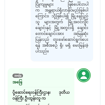
ပြိုကျမှုများ ဖြစ်ပေါ်လာပါ
က
အန္တရာယ်ရှိလာနိုင်မည်
ဖြစ်ပါ
ကြောင်း၊
သို့ဖြစ်ပါ၍ မြို့နေပြည်
သူ များအတွက် မြို့အဝင်လှိုင်
ချောင်းနှင့် မြို့အတွင်းရှိ ချောင်း
တောင်ချောင်းအား အမြန်ဆုံး
ပြန်လည် တူးဖော်ဆောင်ရွက်ပေး
ရန် အစီအစဉ် ရှိ
၊
မရှိ
မေးမြန်းခဲ့
ပါသည်။
အဖြေ
အဖြေ
ပို့ဆောင်ရေးဝန်ကြီးဌာန
၊
ဒုတိယ
ဝန်ကြီး ဦးထွန်းလူ
က