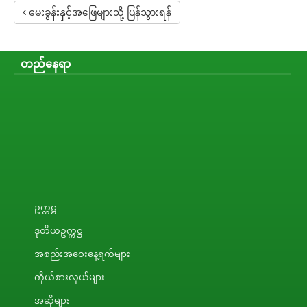
မေးခွန်းနှင့်အဖြေများသို့ ပြန်သွားရန်
တည်နေရာ
ဥက္ကဋ္ဌ
ဒုတိယဥက္ကဋ္ဌ
အစည်းအဝေးနေ့ရက်များ
ကိုယ်စားလှယ်များ
အဆိုများ