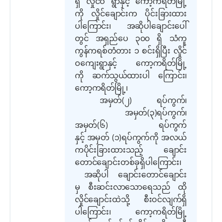
ရှိ လှိုင်ဝ ရွာနှင့် ကော့ကရိတ်မြို့
ကို လှိုင်ချောင်း
က
ပိုင်းခြားထား
ပါ
ကြောင်း၊
အဆိုပါချောင်းပေါ်
တွင် အရှည်ပေ ၃၀၀ ရှိ သံကူ
ကွန်ကရစ်တံတား ၁ စင်းရှိပြီး
လှိုင်
ဝကျေးရွာနှင့် ကော့ကရိတ်မြို့
ကို ဆက်သွယ်ထားပါ
ကြောင်း၊
ကော့ကရိတ်မြို့၊
အမှတ်
(
၂
)
ရပ်ကွက်၊
အမှတ်
(
၃
)
ရပ်ကွက်၊
အမှတ်
(
၆
)
ရပ်ကွက်
နှင့် အမှတ်
(
၁
)
ရပ်ကွက်ကို အလယ်
ကပိုင်းခြားထားသည့် ချောင်း
တောင်ချောင်းတစ်ခုရှိပါ
ကြောင်း၊
အဆိုပါ ချောင်းတောင်ချောင်း
မှ စီးဆင်းလာသောရေသည် ထို
လှိုင်ချောင်းထဲသို့ စီးဝင်လျက်ရှိ
ပါ
ကြောင်း၊
ကော့ကရိတ်မြို့