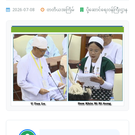
2026-07-08
တတိယအကြိမ်
ပို့ဆောင်ရေးဝန်ကြီးဌာန