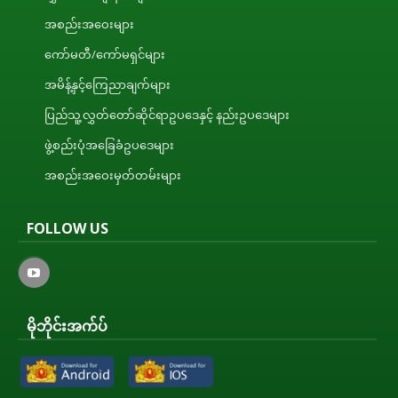
အစည်းအဝေးများ
ကော်မတီ/ကော်မရှင်များ
အမိန့်နှင့်ကြေညာချက်များ
ပြည်သူ့လွှတ်တော်ဆိုင်ရာဥပဒေနှင့် နည်းဥပဒေများ
ဖွဲ့စည်းပုံအခြေခံဥပဒေများ
အစည်းအဝေးမှတ်တမ်းများ
FOLLOW US
မိုဘိုင်းအက်ပ်