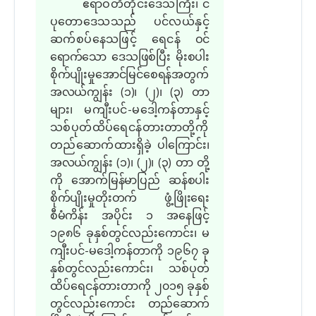
ဧရာဝတီတိုင်းဒေသကြီး၊ င
ပုတောဒေသသည် ပင်လယ်နှင့်
ဆက်စပ်နေသဖြင့် ရေငန်
ဝင်
ရောက်သော ဒေသဖြစ်ပြီး မိုးစပါး
စိုက်ပျိုးမှုအောင်မြင်စေရန်အတွက်
အလယ်ကျွန်း (၁)၊ (၂)၊ (၃)
တာ
များ၊ မကျီးပင်-မဒေါ့ကန်တာနှင့်
သစ်ပုတ်ထိပ်ရေငန်တားတာတို့ကို
တည်ဆောက်ထားရှိခဲ့
ပါကြောင်း၊
အလယ်ကျွန်း (၁)၊ (၂)၊ (၃) တာ တို့
ကို အောက်မြန်မာပြည် ဆန်စပါး
စိုက်ပျိုးမှုတိုးတက် ဖွံ့ဖြိုးရေး
စီမံကိန်း
အပိုင်း ၁ အနေဖြင့်
၁၉၈၆ ခုနှစ်တွင်လည်းကောင်း၊ မ
ကျီးပင်-မဒေါ့ကန်တာကို ၁၉၆၇ ခု
နှစ်တွင်လည်းကောင်း၊ သစ်ပုတ်
ထိပ်ရေငန်တားတာကို ၂၀၁၅ ခုနှစ်
တွင်လည်းကောင်း
တည်ဆောက်