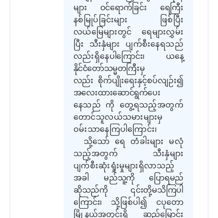
များ ဝင်ရောက်ခြင်း ရေကြီး
နစ်မြုပ်ခြင်းများ ဖြစ်ပြီး
လယ်မြေများတွင် ရေများလွှမ်း
ပြီး သီးနှံများ ပျက်စီးနေရသည်
လည်းရှိနေ
ပါကြောင်း၊ ယနေ့
နိုင်ငံတော်သမ္မတကြီးမှ
လည်း
စိုက်ပျိုးရေးနှင့်စပ်လျဉ်း၍
အလေးထားဆောင်ရွက်
ပေး
နေသည် ကို တွေ့ရသည့်အတွက်
တောင်သူလယ်သမားများမှ
ဝမ်းသာနေကြပါကြောင်း၊
သို့သော် ရေ တံခါးများ မလုံ
သည့်အတွက် သီးနှံများ
ပျက်စီးဆုံးရှုံးမှုများရှိလာသည့်
အခါ
မည်သူ့ကို ပြောရမည်
ဆိုသည်ကို ၎င်းတို့မသိကြပါ
ကြောင်း၊
သို့ဖြစ်ပါ၍ ငပုတော
မြို့နယ်အတွင်းရှိ
ဆည်မြောင်း