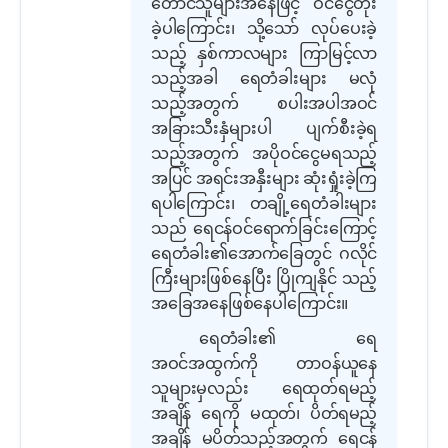
တောင်သူများအနေဖြင့် ဝင်ငွေ
တိုး
ခဲ့ပါကြောင်း၊ သို့သော် လုပ်ပေးခဲ့
သည့် နှစ်ကာလများ ကြာမြင့်လာ
သည့်အခါ ရေတံခါးများ မလုံ
သည့်အတွက် စပါးအပါအဝင်
အခြားသီးနှံများပါ ပျက်စီးခဲ့ရ
သည့်အတွက် အပိုဝင်ငွေမရသည့်
အပြင် အရင်းအနှီးများ ဆုံးရှုံးခဲ့ကြ
ရပါကြောင်း၊ တချို့ရေတံခါးများ
သည် ရေငန်ဝင်ရောက်ခြင်းကြောင့်
ရေတံခါး၏အောက်ခြေတွင် ဂလိုင်
ကြီးများဖြစ်နေပြီး ပြိုကျနိုင် သည့်
အခြေအနေဖြစ်နေပါကြောင်း။
ရေတံခါး၏ ရေ
အဝင်အထွက်ကို တာဝန်ယူနေ
သူများမှလည်း ရေထုတ်ရမည့်
အချိန် ရေကို မထုတ်၊ ပိတ်ရမည့်
အချိန် မပိတ်သည့်အတွက် ရေငန်