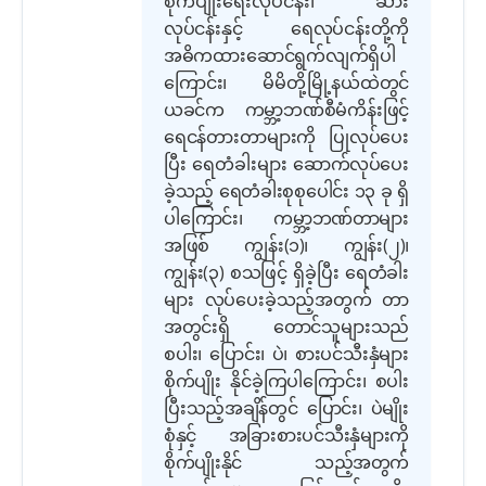
စိုက်ပျိုးရေးလုပ်ငန်း၊
ဆား
လုပ်ငန်းနှင့် ရေလုပ်ငန်းတို့ကို
အဓိကထားဆောင်ရွက်လျက်ရှိပါ
ကြောင်း၊ မိမိတို့မြို့နယ်ထဲတွင်
ယခင်က ကမ္ဘာ့ဘဏ်စီမံကိန်းဖြင့်
ရေငန်တားတာများကို ပြုလုပ်ပေး
ပြီး ရေတံခါးများ
ဆောက်လုပ်ပေး
ခဲ့သည့် ရေတံခါးစုစုပေါင်း ၁၃ ခု ရှိ
ပါကြောင်း၊ ကမ္ဘာ့ဘဏ်တာများ
အဖြစ် ကျွန်း(၁)၊
ကျွန်း(၂)၊
ကျွန်း(၃) စသဖြင့် ရှိခဲ့ပြီး ရေတံခါး
များ လုပ်ပေးခဲ့သည့်အတွက် တာ
အတွင်းရှိ တောင်သူများသည်
စပါး၊ ပြောင်း၊ ပဲ၊ စားပင်သီးနှံများ
စိုက်ပျိုး နိုင်ခဲ့ကြပါကြောင်း၊ စပါး
ပြီးသည့်
အချိန်တွင် ပြောင်း၊ ပဲမျိုး
စုံနှင့် အခြားစားပင်သီးနှံများကို
စိုက်ပျိုးနိုင် သည့်အတွက်