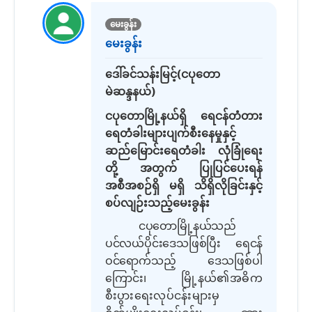
မေးခွန်း
မေးခွန်း
ဒေါ်ခင်သန်းမြင့်(ငပုတော
မဲဆန္ဒနယ်)
ငပုတောမြို့နယ်ရှိ ရေငန်တံတား
ရေတံခါးများပျက်စီးနေမှုနှင့်
ဆည်မြောင်းရေတံခါး လုံခြုံရေး
တို့ အတွက် ပြုပြင်ပေးရန်
အစီအစဉ်ရှိ မရှိ သိရှိလိုခြင်းနှင့်
စပ်လျဉ်းသည့်မေးခွန်း
ငပုတောမြို့နယ်သည်
ပင်လယ်ပိုင်းဒေသဖြစ်ပြီး ရေငန်
ဝင်ရောက်သည့်
ဒေသဖြစ်ပါ
ကြောင်း၊
မြို့နယ်၏အဓိက
စီးပွားရေးလုပ်ငန်းများမှ