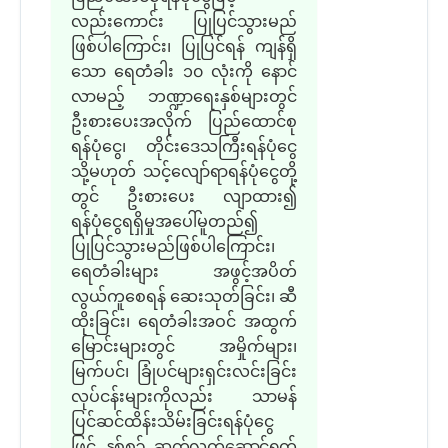
လည်းကောင်း ပြုပြင်သွားမည်
ဖြစ်ပါကြောင်း၊ ပြုပြင်ရန် ကျန်ရှိ
သော ရေတံခါး ၁၀ လုံးကို နောင်
လာမည့် ဘဏ္ဍာရေးနှစ်များတွင်
ဦးစားပေးအလိုက် ပြည်ထောင်စု
ရန်ပုံငွေ၊ တိုင်းဒေသကြီးရန်ပုံငွေ
သို့မဟုတ် သင့်လျော်ရာရန်ပုံငွေတို့
တွင် ဦးစားပေး လျာထား၍
ရန်ပုံငွေရရှိမှုအပေါ်မူတည်၍
ပြုပြင်သွားမည်ဖြစ်ပါကြောင်း၊
ရေတံခါးများ အဖွင့်အပိတ်
လွယ်ကူစေရန် ဆေးသုတ်ခြင်း၊ ဆီ
ထိုးခြင်း၊ ရေတံခါးအဝင် အထွက်
မြောင်းများတွင် အမှိုက်များ၊
မြက်ပင်၊ ခြုံပင်များရှင်းလင်းခြင်း
လုပ်ငန်းများကိုလည်း သာမန်
ပြင်ဆင်ထိန်းသိမ်းခြင်းရန်ပုံငွေ
ဖြင့်
နှစ်စဉ် ဆက်လက်ဆောင်ရွက်