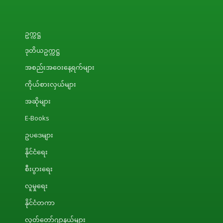
ဥက္ကဋ္ဌ
ဒုတိယဥက္ကဋ္ဌ
အစည်းအဝေးနေ့ရက်များ
ကိုယ်စားလှယ်များ
အဆိုများ
E-Books
ဥပဒေများ
နိုင်ငံရေး
စီးပွားရေး
လူမှုရေး
နိုင်ငံတကာ
လွှတ်တော်ဂျာနယ်များ