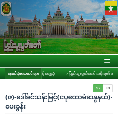
Toggl
naviga
ဒီယာများနှင့် တွေ့ဆုံ
ပြည်သူ့လွှတ်တော် အစိုးရ၏ အာမခံချက်များ၊ ကတိများ
နောက်ဆုံးရသတင်းများ
MY
EN
(ဇ)-ဒေါ်ခင်သန်းမြင့်(ငပုတောမဲဆန္ဒနယ်)-
မေးခွန်း