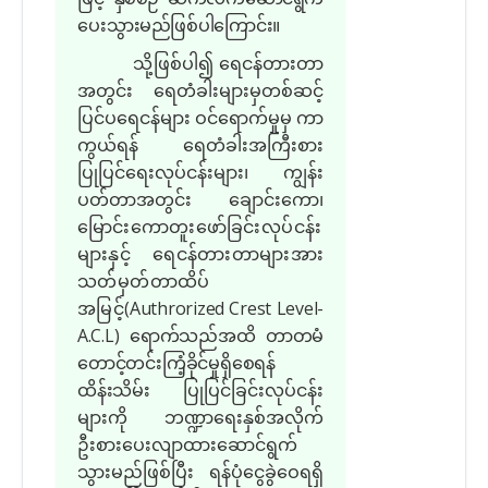
ပေးသွားမည်ဖြစ်ပါကြောင်း။
သို့ဖြစ်ပါ၍ ရေငန်တားတာ
အတွင်း ရေတံခါးများမှတစ်ဆင့်
ပြင်ပရေငန်များ ဝင်ရောက်မှုမှ ကာ
ကွယ်ရန် ရေတံခါးအကြီးစား
ပြုပြင်ရေးလုပ်ငန်းများ၊ ကျွန်း
ပတ်တာအတွင်း ချောင်းကော၊
မြောင်းကောတူးဖော်ခြင်းလုပ်ငန်း
များနှင့် ရေငန်တားတာများအား
သတ်မှတ်တာထိပ်
အမြင့်
(Authrorized Crest Level-
A.C.L) ရောက်သည်အထိ တာတမံ
တောင့်တင်းကြံ့ခိုင်မှုရှိစေရန်
ထိန်းသိမ်း
ပြုပြင်ခြင်းလုပ်ငန်း
များကို ဘဏ္ဍာရေးနှစ်အလိုက်
ဦးစားပေးလျာထားဆောင်ရွက်
သွားမည်ဖြစ်ပြီး ရန်ပုံငွေခွဲဝေရရှိ