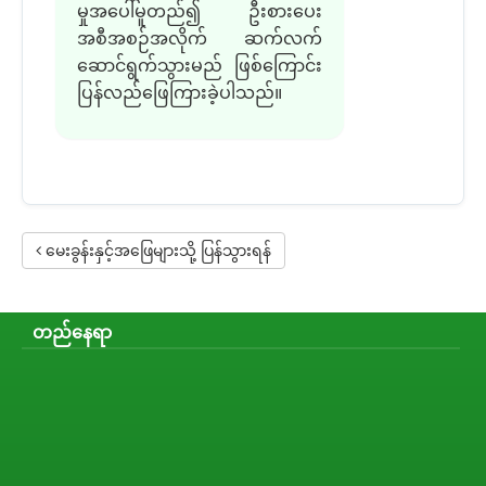
မှုအပေါ်မူတည်၍ ဦးစားပေး
အစီအစဉ်အလိုက် ဆက်လက်
ဆောင်ရွက်သွားမည် ဖြစ်ကြောင်း
ပြန်လည်ဖြေကြားခဲ့ပါသည်။
မေးခွန်းနှင့်အဖြေများသို့ ပြန်သွားရန်
တည်နေရာ