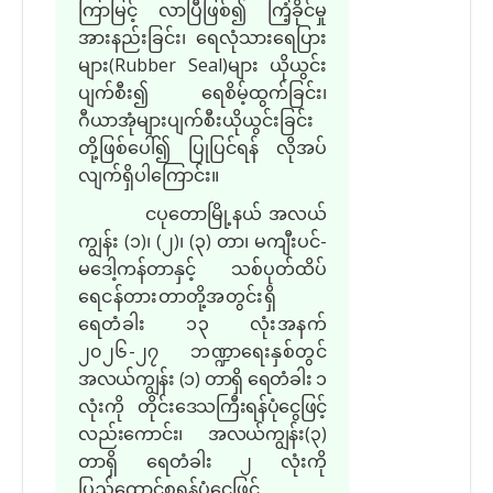
ကြာမြင့် လာပြီဖြစ်၍ ကြံ့ခိုင်မှု
အားနည်းခြင်း၊ ရေလုံသားရေပြား
များ(Rubber Seal)များ ယိုယွင်း
ပျက်စီး၍ ရေစိမ့်ထွက်ခြင်း၊
ဂီယာအုံများပျက်စီးယိုယွင်းခြင်း
တို့ဖြစ်ပေါ်၍ ပြုပြင်ရန် လိုအပ်
လျက်ရှိပါကြောင်း။
ငပုတောမြို့နယ် အလယ်
ကျွန်း (၁)၊ (၂)၊ (၃) တာ၊ မကျီးပင်-
မဒေါ့ကန်တာနှင့် သစ်ပုတ်ထိပ်
ရေငန်တားတာတို့အတွင်းရှိ
ရေတံခါး ၁၃ လုံးအနက်
၂၀၂၆-၂၇ ဘဏ္ဍာရေးနှစ်တွင်
အလယ်ကျွန်း (၁) တာရှိ ရေတံခါး ၁
လုံးကို တိုင်းဒေသကြီးရန်ပုံငွေဖြင့်
လည်းကောင်း၊ အလယ်ကျွန်း
(၃)
တာရှိ ရေတံခါး ၂ လုံးကို
ပြည်ထောင်စုရန်ပုံငွေဖြင့်