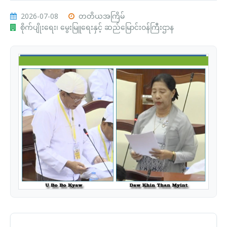
2026-07-08
တတိယအကြိမ်
စိုက်ပျိုးရေး၊ မွေးမြူရေးနှင့် ဆည်မြောင်းဝန်ကြီးဌာန