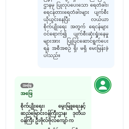
ဌာနမှ ပြုလုပ်ပေးသော
ရေတံခါး၊
ရေငန်တားရေတံခါးများ ပျက်စီး
ယိုယွင်းနေပြီး လယ်ယာ
စိုက်ပျိုးရေး အတွက် ရေငန်များ
ဝင်ရောက်၍ ပျက်စီးဆုံးရှုံးနေမှု
များအား ပြုပြင်ဆောင်ရွက်ပေး
ရန် အစီအစဉ် ရှိ၊ မရှိ မေးမြန်းခဲ့
ပါသည်။
အဖြေ
အဖြေ
စိုက်ပျိုးရေး၊ မွေးမြူရေးနှင့်
ဆည်မြောင်းဝန်ကြီးဌာန၊ ဒုတိယ
ဝန်ကြီး ဦးဗိုလ်ဗိုလ်ကျော် က