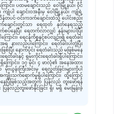
ကြောင်း၊ ပထမချောင်းသည် ဝေါမြို့နယ်၊ ဝိုင်
ကျုံပါ ချောင်းဝအနီးမှ ဝေါမြို့နယ်၊ ကျုံရဲ့
ိန်တပင်-ဝင်းကဒက်ချောင်းထဲသို့ ပေါင်းစည်း
းကဒက်ချောင်းတွင်သာ ရေထုတ် နုတ်နေရသည့်
ပ်နေပြီး ရေတက်လာလျှင် နုန်းများပါပြီး
ါကြောင်း၊ ရေငန်ကိစ္စနှင့်စပ်လျဉ်း၍ ရေတံခါး
းအရ နားလည်ပါကြောင်း၊ ရေတံခါးပါတွဲပြီး
ြစ်ပြီး နောက်ပိုင်း ရေတံခါးသည် မဖြစ်မနေ
တံခါးနှင့် ရှမ်းကိုင်းရေတံခါးရှိပါကြောင်း၊
ကြောင်း၊ ၁၇ မိုင်၊ ၄ ဖာလုံ၏ အနေအထား
ယွန်းကြီးအင်းမှ ရေလွှတ်ခြင်းများကိုပါ
ကျိုးသက်ရောက်မှုရှိပါကြောင်း၊ ထို့ကြောင့်
ြာနေပြီဖြစ်သည့်အတွက် ပြန်လည် တူးဖော်ရန်
်လည်တူးဖော်နိုင်ခြင်း ရှိ၊ မရှိ မေးမြန်းခဲ့