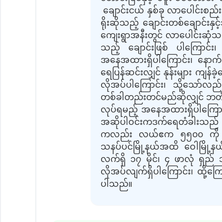
ချောင်းငယ် နှစ်ခု လာပေါင်းစည်း
ရိုးဆိုသည့် ချောင်းတစ်ချောင်းနှ
ကျေးရွာအနီးတွင် လာပေါင်းဆုံသည
သည့် ချောင်းဖြစ် ပါကြောင်း၊
အနေအထားရှိပါကြောင်း၊ နောက်တ
ရေပြန်ဆင်းလျှင် နုန်းများ ကျန်ခ
လိုအပ်ပါကြောင်း၊ သို့သော်လည
တစ်ခါတည်းတင်မည်ဆိုလျှင် ဘတ်ဂျ
လုပ်ရမည့် အနေအထားရှိပါကြောင်း၊ 
အဆိုပါဝင်းကဒက်ရေတံခါးသည် 
ကလည်း လယ်ဧက ၅၅၀၀ ကို အကျိုး
သနပ်ပင်မြို့နယ်အထိ ဝေါမြို့နယ်
လက်ရှိ ၁၇ မိုင်၊ ၄ ဖာလုံ ရှည်
လိုအပ်လျက်ရှိပါကြောင်း၊ ထို့ကြေ
ပါသည်။