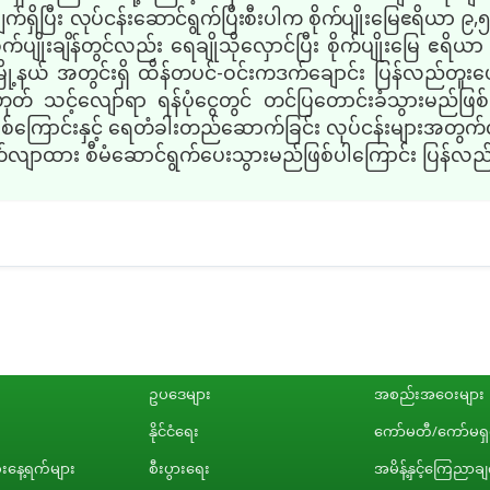
်ရှိပြီး
လုပ်ငန်းဆောင်ရွက်ပြီးစီးပါက စိုက်ပျိုးမြေဧရိယာ ၉,၅
ိုးချိန်တွင်လည်း ရေချိုသိုလှောင်ပြီး စိုက်ပျိုးမြေ ဧရိယာ ၈
ါမြို့နယ် အတွင်းရှိ ထိန်တပင်-ဝင်းကဒက်ချောင်း ပြန်လည်တူး
ဟုတ် သင့်လျော်ရာ ရန်ပုံငွေတွင် တင်ပြတောင်းခံသွားမည်ဖြစ်ပြ
စ်ကြောင်းနှင့် ရေတံခါးတည်ဆောက်ခြင်း လုပ်ငန်းများအတွ
လက်လျာထား စီမံဆောင်ရွက်ပေးသွားမည်ဖြစ်ပါကြောင်း ပြန်လည
ဥပဒေများ
အစည်းအဝေးများ
နိုင်ငံရေး
ကော်မတီ/ကော်မရှင
နေ့ရက်များ
စီးပွားရေး
အမိန့်နှင့်ကြေညာခ