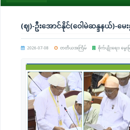
(ဈ)-ဦးအောင်နိုင်(ဝေါမဲဆန္ဒနယ်)-မေးခ
2026-07-08
တတိယအကြိမ်
စိုက်ပျိုးရေး၊ မွေ