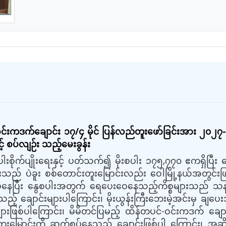
-ဝင်းကဒက်ချောင်း ၁၇/၄ မိုင် ပြန်လည်တူးဖော်ခြင်းအား ၂၀
ှင့် စပ်လျဉ်း သည့်မေးခွန်း
ပါးစိုက်ပျိုးရေးနှင့် ပတ်သက်၍ မိုးစပါး ၁၇၅,၇၇၀ ဧကရှိပြီး
ည် ပဲခူး စစ်တောင်းတူးမြောင်းလည်း ဝေါမြို့နယ်အတွင်းဖြ
်နေပြီး နွေစပါးအတွက် ရေပေးဝေနေသည့်ကိစ္စများသည် သနပ်ပင
ည့် ချောင်းများပါကြောင်း၊ မိုးယွန်းကြီးဘေးမဲ့အင်းမှ ချပေးသ
ျားဖြစ်ပါကြောင်း၊ မိမိတင်ပြမည့် ထိန်တပင်-ဝင်းကဒက် ချောင
 တူးမြောင်းကို ဆက်စပ်နေသည့် ချောင်းဖြစ်ပါ ကြောင်း၊ အဆိုပ