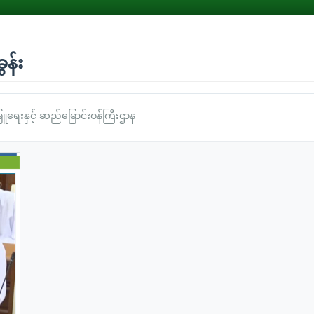
ွန်း
းမြူရေးနှင့် ဆည်မြောင်းဝန်ကြီးဌာန