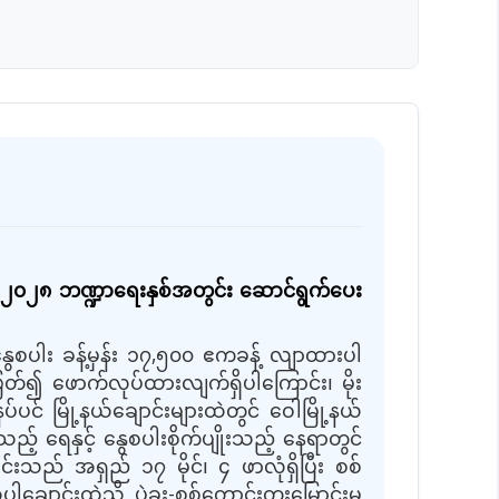
၂၇-၂၀၂၈ ဘဏ္ဍာရေးနှစ်အတွင်း ဆောင်ရွက်ပေး
 နွေစပါး ခန့်မှန်း ၁၇,၅၀၀ ဧကခန့် လျာထားပါ
တ်၍ ဖောက်လုပ်ထားလျက်ရှိပါကြောင်း၊ မိုး
် မြို့နယ်ချောင်းများထဲတွင် ဝေါမြို့နယ်
ည့် ရေနှင့် နွေစပါးစိုက်ပျိုးသည့် နေရာတွင်
်းသည် အရှည် ၁၇ မိုင်၊ ၄ ဖာလုံရှိပြီး စစ်
ါချောင်းထဲသို့ ပဲခူး-စစ်တောင်းတူးမြောင်းမှ