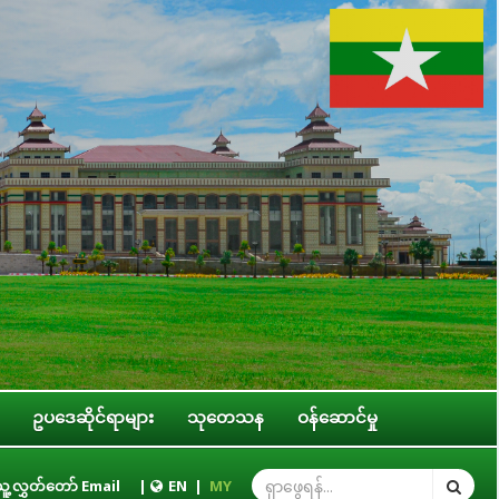
ဥပဒေဆိုင်ရာများ
သုတေသန
ဝန်ဆောင်မှု
များနှင့် တွေ့ဆုံ
ူ့လွှတ်တော် Email
|
တတိယအကြိမ် ပြည်သူ့လွှတ်တော် ဒုတိယပုံမှန်အစည်းအ
EN
|
MY