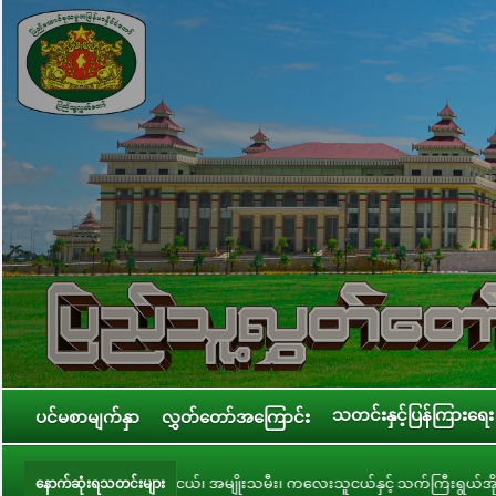
သတင်းနှင့်ပြန်ကြားရေး
ပင်မစာမျက်နှာ
လွှတ်တော်အကြောင်း
ငယ်၊ အမျိုးသမီး၊ ကလေးသူငယ်နှင့် သက်ကြီးရွယ်အို အခွင့်အရေးဆိုင်ရာ ကော်မတီဥက္ကဋ္
နောက်ဆုံးရသတင်းများ