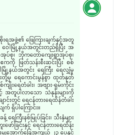
အစိုးရအဖွဲ့၏ ဖြေကြားချက်နှင့်အတူ
 ဝေါမြို့နယ်အတွင်းတည်ရှိပြီး အ
ာအုပ်စု၊ ဘိုကတော်ကျေးရွာအုပ်စု၊
 ဧကကို ဖြတ်သန်းစီးဆင်းပြီး စစ်
မြို့နယ်အတွင်း ရေကြီး ရေလျှံမှု
်းတို့မှ ရေကောင်းမွန်စွာ ထုတ်နုတ်
်ကျိုးရေတံခါး၊ အဗျား-ရှမ်းကိုင်း
် အတူပါလာသော သဲနုန်းများကို
်ချောင်းတွင် ရေငန်တားရေထိန်တံခါး
ျက် ရှိပါကြောင်း။
ေကြီးနစ်မြုပ်ခြင်း၊ သီးနှံများ
တူးဖော်ခြင်းနှင့် ရေငန်တားရေထိန်း
မ်းမျှအောက်ခြေအကျယ် ၂၃ ပေနှင့်