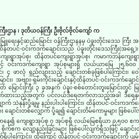
်ကြီးဌာန ၊ ဒုတိယဝန်ကြီး ဦးဗိုလ်ဗိုလ်ကျော် က
ေးမြူရေးနှင့်ဆည်မြောင်း ဝန်ကြီးဌာနနမှ ပဲခူးတိုင်းဒေသ ကြီး 
ထိန်တပင်-ဝင်းကဒက်ချောင်းသည် ပဲခူးတိုင်းဒေသကြီး(အရှေ့)၊
ပျိုကျေးရွာအုပ်စု၊ ထိန်တပင်ကျေးရွာအုပ်စု၊ ကမာကဘန်ကျေးရွ
စုနှင့် ဝင်းကဒက်ကျေးရွာ အုပ်စုများရှိ လယ်ယာမြေ ၂၅,၆၀၀
င်၊ ၄ ဖာလုံ ရှည်လျားသည့် ချောင်းတစ်ခုဖြစ်ပါကြောင်း၊ ဝေါ
ောင်း၊ အဗျား-ရှမ်းကိုင်းချောင်းနှင့်ထိန်တပင်-ဝင်းကဒက်ချောင
တ် မြောင်းကြီး ၃ ခုအနက် ပဲခူး-စစ်တောင်းတူးမြောင်းတွင် မြစ
ဆောက်ထားသည့်အတွက် ပင်လယ်ဒီရေတက်လာသည့်အခါ ဒီရေနှင့
ောက် သဲနုန်းပို့ချမှု နည်းပါးပါကြောင်း၊ ထိန်တပင်-ဝင်းကဒက
ချောင်းတစ်လျှောက် ပို့ချ၍ ချောင်းတိမ်ကောမှုများ ဖြစ်ပေါ်လ
ေ၍ ကျေးရွာအုပ်စု ၇ အုပ်စုရှိ လယ်မြေဧရိယာ ၉,၅၀၀ ဧကခန့် ရ
၊ စိုက်ဧက လျော့နည်းခြင်းများ ဖြစ်ပေါ်လျက်ရှိသဖြင့် ချောင်း
ိပါကြောင်း၊ ထို့ကြောင့် ထိန်တပင်-ဝင်းကဒက်ချောင်းကို ပျ