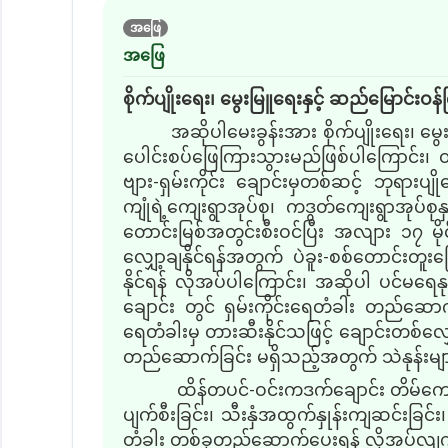
အဖြေ
အဖြေ
စိုက်ပျိုးရေး၊ မွေးမြူရေးနှင့် ဆည်မြောင်းဝန
အဆိုပါမေးခွန်းအား စိုက်ပျိုးရေး၊ မွ
ပေါင်းစပ်ဖြေကြားသွားမည်ဖြစ်ပါကြောင်း၊ 
ဗျား-ရှမ်းကိုင်း ချောင်းမှတစ်ဆင့် ဘုရား
ကျုံရဲ့ကျေးရွာအုပ်စု၊ ကဒွတ်ကျေးရွာအုပ်
တောင်းမြစ်အတွင်းစီးဝင်ပြီး အလျား ၁၇ မို
လျှော့ချနိုင်ရန်အတွက် ပဲခူး-စစ်တောင်းတူးမြ
နိုင်ရန် လိုအပ်ပါကြောင်း၊ အဆိုပါ ပင်မရေနု
ချောင်း တွင် ရှမ်းကိုင်းရေတံခါး တည်
ရေတံခါးမှ တားဆီးနိုင်သဖြင့် ချောင်းတစ်လျှ
တည်ဆောက်ခြင်း မရှိသည့်အတွက် သဲနုန်းများ 
ထိန်တပင်-ဝင်းကဒက်ချောင်း တိမ်ကောန
ပျက်စီးခြင်း၊ သီးနှံအထွက်နှုန်းကျဆင်းခြင်း
တံခါး တစ်ခုတည်ဆောက်ပေးရန် လိုအပ်လျက်ရှ