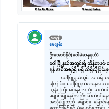
မေးခွန်း
မေးခွန်း
ဦးအောင်နိုင်(ဝေါမဲဆန္ဒနယ်)
ဝေါမြို့နယ်အတွင်းရှိ ထိန်တပင်
ရန် အစီအစဉ်ရှိ မရှိ သိရှိလိုခြင်းန
ဝေါမြို့နယ်တွင် လက်ရှိ စ
ကြောင်း၊ ဝေါမြို့နယ်အနေအထားသ
ယွန်း ကြီးအင်းနှင့်လည်း ဆက်စပ
ချောင်း‌များနှင့်လည်း ဆက်စပ်နေသ
အသုံးပြုသည့် ချောင်း၊ မြောင်းမ
တောင်းမြစ်နှင့် ပဲခူး-စစ်တောင်း