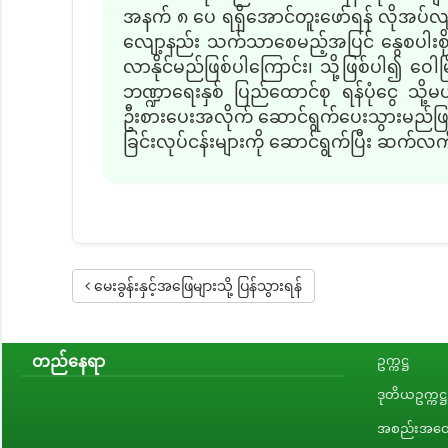
အနက် ၈ ပေ ရရှိအောင်တူးဖော်ရန် လိုအပ်လျက
လျော့နည်း
သက်သာစေမည့်အပြင် နွေစပါးစိုက်ပျ
လာနိုင်မည်ဖြစ်ပါကြောင်း၊ သို့ဖြစ်ပါ၍ ဝေ
ဘဏ္ဍာရေးနှစ် ပြည်ထောင်စု ရန်ပုံငွေ သို့မ
ဦးစားပေးအလိုက် ဆောင်ရွက်ပေးသွားမည်ဖြ
ခြင်းလုပ်ငန်းများကို ဆောင်ရွက်ပြီး ဆက်
မေးခွန်းနှင့်အဖြေများသို့ ပြန်သွားရန်
တည်နေရာ
ဥက္ကဋ္ဌ
ဒုတိယဥက္ကဋ္ဌ
အစည်းအဝေး