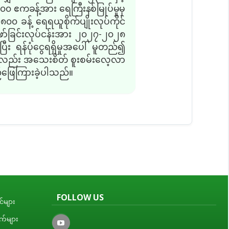
၀၀ ဧကခန့်အား ရေကြီးနစ်မြုပ်မှုမှ
၀၀ ခန့် ရေရယူစိုက်ပျိုးလုပ်ကိုင်
ဖော်ခြင်းလုပ်ငန်းအား ၂၀၂၇-၂၀၂၈
ီး ရန်ပုံငွေရရှိမှုအပေါ် မူတည်၍
က်လည်း အသေးစိတ် စူးစမ်းလေ့လာ
်ဖြေကြားခဲ့ပါသည်။
FOLLOW US
်များ
ျက်များ