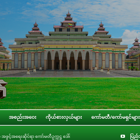
အစည်းအဝေး
ကိုယ်စားလှယ်များ
ကော်မတီ/ကော်မရှင်များ
ဌ ဒေါ်ဝင်းမော်ထွန်း နိုင်ငံတကာခေါင်းဆောင်မှုကောလိပ် (ILC) မှ တာဝန်ရှိပုဂ္ဂိုလ်
ပြည်သ