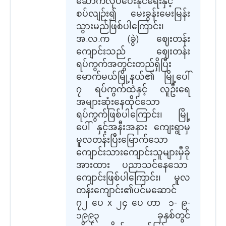
ဆောက်လုပ်ပေးနိုင်ရေးနှင့်
စပ်လျဉ်း၍ မေးခွန်းမေးမြန်း
သွားမည်ဖြစ်ပါကြောင်း၊
အ.လ.က (ခွဲ) ဈေးတန်း
ကျောင်းသည် ဈေးတန်း
ရပ်ကွက်အတွင်းတည်ရှိပြီး
မောက်မယ်မြို့နယ်၏ မြို့ပေါ်
၇ ရပ်ကွက်ထဲနှင့် လူဦးရေ
အများဆုံးနေထိုင်သော
ရပ်ကွက်ဖြစ်ပါကြောင်း၊ မြို့
ပေါ် နှင့်အနီးအနား ကျေးရွာမှ
မူလတန်းပြီးမြောက်သော
ကျောင်းသားကျောင်းသူများမှီခို
အားထား ပညာသင်နေသော
ကျောင်းဖြစ်ပါကြောင်း၊ မူလ
တန်းကျောင်း၏ပင်မဆောင်
၇၂ ပေ x ၂၄ ပေ ဟာ ၁- ၉-
၁၉၉၃ ခုနှစ်တွင်