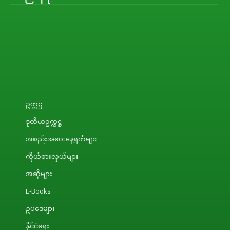
ဥက္ကဋ္ဌ
ဒုတိယဥက္ကဋ္ဌ
အစည်းအဝေးနေ့ရက်များ
ကိုယ်စားလှယ်များ
အဆိုများ
E-Books
ဥပဒေများ
နိုင်ငံရေး