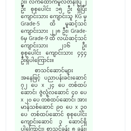
ဦး၊ လက်ထောက်မူလတန်းပြ ၂
ဦး စုစုပေါင်း ၁၅ ဦး ရှိပြီး
ကျောင်းသား ကျောင်းသူ KG မှ
Grade-5 ထိ မူဆင့်သင်
ကျောင်းသား ၂၂၈ ဦး၊ Grade-
6မှ Grade-9 ထိ လယ်ဆင့်သင်
ကျောင်းသား ၂၁၆ ဦး
စုစုပေါင်း ကျောင်းသား ၄၄၄
ဦးရှိပါကြောင်း။
စာသင်ဆောင်များ
အနေဖြင့် ပညာပန်းခင်းဆောင်
၇၂ ပေ x ၂၄ ပေ
တစ်
ထပ်
ဆောင်၊ ဇွဲလုံ့လဆောင် ၄၀ ပေ
x ၂၀ ပေ တစ်ထပ်ဆောင်
၊ အား
မာန်သစ်ဆောင် ၉၀ ပေ
x
၃၀
ပေ တစ်ထပ်ဆောင် စုစုပေါင်း
ကျောင်းဆောင် ၃ ဆောင်ရှိ
ပါ
ကြောင်း၊
စာသင်ခန်း ၈ ခန်း၊