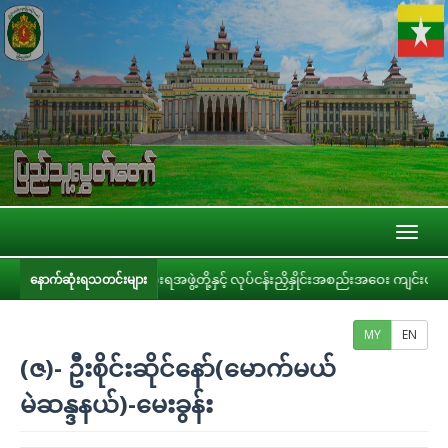
Toggl
naviga
ယ် အစိုးရအဖွဲ့တို့နှင့် လုပ်ငန်းညှိနှိုင်းအစည်းအဝေး ကျင်းပ
ပြည်သူ့လွ
နောက်ဆုံးရသတင်းများ
MY
EN
(ဇ)- ဦးစိုင်းဆိုင်နော်(မောက်မယ်
မဲဆန္ဒနယ်)-မေးခွန်း