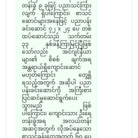
တန်းခွဲ ၉ ခုဖြင့် ပညာသင်ကြား
လျက် ရှိပါ
ကြောင်း၊
စာသင်
ဆောင်
များ
အနေ
ဖြင့်
ပညာပန်း
ခင်းဆောင်
၇၂ x ၂၄ ပေ
တစ်
ထပ်ဆောင်သည် သက်တမ်း
၃၃ နှစ်ခန့်ကြာမြင့်ပြီဖြစ်
သော်လည်း အင်ဂျင်နီယာ
များ
၏
စိစစ် ချက်အရ
အန္တရာယ်ရှိကျောင်းဆောင်
မဟုတ်ကြောင်း တွေ့ရှိ
ရ
သည့်
အတွက် အဆိုပါ ပညာ
ပန်းခင်းဆောင်ကို အကြီးစား
ပြင်ဆင်မှုဆောင်ရွက်ပေး
သွား
မည်
ဖြစ်
ပါ
ကြောင်း၊
ကျောင်းသား ဦးရေ
တန်းခွဲအရ အလယ်တန်း
အဆင့်အတွက် လိုအပ်နေသော
စာသင်ခန်းတွေအတွက် ၆၀
ပေ