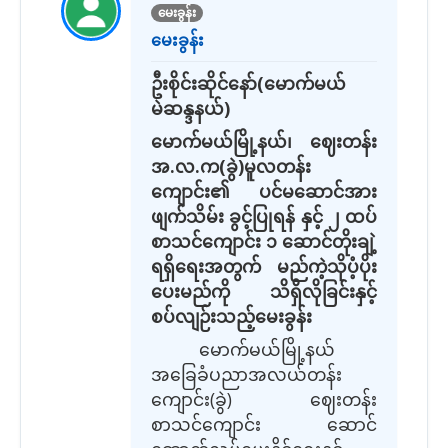
မေးခွန်း
မေးခွန်း
ဦးစိုင်းဆိုင်နော်(မောက်မယ်
မဲဆန္ဒနယ်)
မောက်မယ်မြို့နယ်၊ ဈေးတန်း
အ.လ.က(ခွဲ)မူလတန်း
ကျောင်း၏ ပင်မဆောင်အား
ဖျက်သိမ်း ခွင့်ပြုရန် နှင့် ၂ ထပ်
စာသင်ကျောင်း ၁ ဆောင်တိုးချဲ့
ရရှိရေးအတွက် မည်ကဲ့သိုပံ့ပိုး
ပေးမည်ကို သိရှိလိုခြင်းနှင့်
စပ်လျဉ်းသည့်မေးခွန်း
မောက်မယ်မြို့နယ်
အခြေခံပညာအလယ်တန်း
ကျောင်း(ခွဲ) ဈေးတန်း
စာသင်ကျောင်း ဆောင်