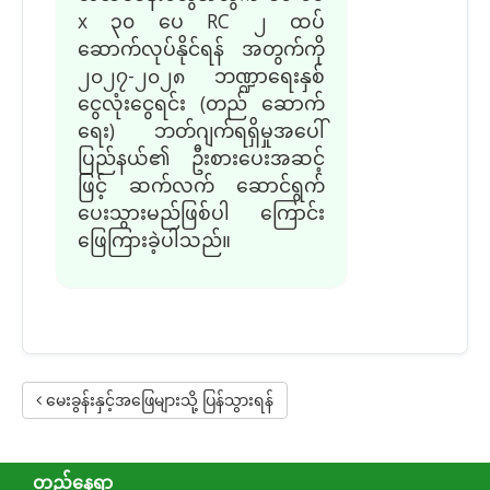
x
၃၀
ပေ
RC ၂ ထပ်
ဆောက်လုပ်နိုင်ရန် အတွက်ကို
၂၀၂၇-၂၀၂၈ ဘဏ္ဍာရေးနှစ်
ငွေလုံးငွေရင်း (တည် ဆောက်
ရေး) ဘတ်ဂျက်ရရှိမှုအပေါ်
ပြည်နယ်၏ ဦးစားပေးအဆင့်
ဖြင့် ဆက်လက် ဆောင်ရွက်
ပေးသွားမည်ဖြစ်ပါ ကြောင်း
ဖြေကြားခဲ့ပါသည်။
မေးခွန်းနှင့်အဖြေများသို့ ပြန်သွားရန်
တည်နေရာ