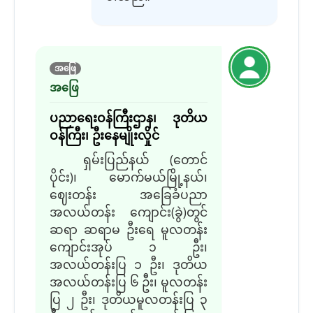
အဖြေ
အဖြေ
ပညာရေးဝန်ကြီးဌာန၊ ဒုတိယ
ဝန်ကြီး၊ ဦးနေမျိုးလှိုင်
ရှမ်းပြည်နယ် (တောင်
ပိုင်း)၊ မောက်မယ်မြို့နယ်၊
ဈေးတန်း အခြေခံပညာ
အလယ်တန်း ကျောင်း(ခွဲ)တွင်
ဆရာ ဆရာမ ဦးရေ မူလတန်း
ကျောင်းအုပ် ၁ ဦး၊
အလယ်တန်းပြ ၁ ဦး၊ ဒုတိယ
အလယ်တန်းပြ ၆ ဦး၊ မူလတန်း
ပြ ၂ ဦး၊ ဒုတိယမူလတန်းပြ ၃