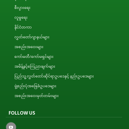
စီးပွားရေး
လူမှုရေး
နိုင်ငံတကာ
လွှတ်တော်ဂျာနယ်များ
အစည်းအဝေးများ
ကော်မတီ/ကော်မရှင်များ
အမိန့်နှင့်ကြေညာချက်များ
ပြည်သူ့လွှတ်တော်ဆိုင်ရာဥပဒေနှင့် နည်းဥပဒေများ
ဖွဲ့စည်းပုံအခြေခံဥပဒေများ
အစည်းအဝေးမှတ်တမ်းများ
FOLLOW US