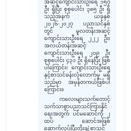
အဆင့်ကျောင်းသားဦးရေ ၁၅၇
ဦး ရှိပြီး စုစုပေါင်း ၃၈၅ ဦး ရှိ
သည့်အနက် ယခုနှစ်
၂၀၂၆-၂၀၂၇ ပညာသင်နှစ်
တွင် မူလတန်းအဆင့်
ကျောင်းသားဦးရေ ၂၂၂ ဦး၊
အလယ်တန်းအဆင့်
ကျောင်းသားဦးရေ ၂၀၉ ဦး
စုစုပေါင်း ၄၃၁ ဦး ရှိနေပြီး ဖြစ်
ပါကြောင်း၊ ‌ကျောင်းသားဦးရေ
နှင့်စာသင်ခန်းလုံလောက်မှု မရှိ
သည်မှာ အမှန်တကယ်ဖြစ်ပါ
ကြောင်း။
ကလေးများသက်တောင့်
သက်သာစွာပညာသင်ကြားနိုင်
ရေးအတွက် ပင်မဆောင်ကို ၂
ထပ် ဆောင်အဖြစ်
ဆောက်လုပ်ပြီးတိုးချဲ့စာသင်