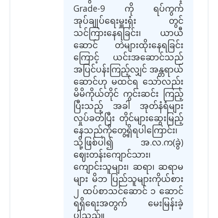
Grade-9 ကို ရပ်ကွက်
အုပ်ချုပ်‌ရေးမှူးရုံး တွင်
သင်ကြားနေရခြင်း၊ ယာယီ
ဆောင် တဲများထိုးနေရခြင်း
ကြောင့် ယင်းအဆောင်သည်
အပြင်ပန်းကြည့်လျှင် အန္တရာယ်
ဆောင်ဟု မထင်ရ သော်လည်း
မိမိကိုယ်တိုင် ကွင်းဆင်း ကြည့်
ပြီးသည့် အခါ အုတ်နံရံများ
လှုပ်ခတ်ပြီး တိုင်များဆွေးမြည့်
နေသည်ကိုတွေ့ရှိရပါကြောင်း၊
သို့ဖြစ်ပါ၍ အ.လ.က(ခွဲ)
ဈေးတန်းကျောင်သား၊
ကျောင်းသူများ၊ ဆရာ၊ ဆရာမ
များ မိဘ ပြည်သူများကိုယ်စား
၂ ထပ်စာသင်ဆောင် ၁ ဆောင်
ရရှိရေးအတွက် မေးမြန်းခဲ့
ပါသည်။