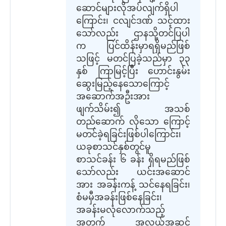
ဆောင်များလိုအပ်လျက်ရှိပါ
ကြောင်း၊ ငလျင်ဒဏ် သင့်ထား
သော်လည်း ဌာနသို့တင်ပြပါ
က ပြင်ထိန်းမှာရရှိမည်ဖြစ်
သဖြင့် မတင်ပြခဲ့သည်မှာ ၃၃
နှစ် ကြာမြင့်ပြီး ဟောင်းနွမ်း
ဆွေးမြည့်နေသောကြောင့်
အဆောက်အဦးအား
ဖျက်သိမ်း၍ အသစ်
တည်ဆောက် လိုသော ကြောင့်
မတင်ခဲ့ရခြင်းဖြစ်ပါကြောင်း၊
ယခုစာသင်နှစ်တွင်မူ
စာသင်ခန်း ၆ ခန်း ရှိရမည်ဖြစ်
သော်လည်း ယင်းအဆောင်
အား အခန်းကန့် သင်နေရခြင်း၊
စံမမှီအခန်းဖြစ်နေခြင်း၊
အခန်းမလုံလောက်သည့်
အတွက် အလယ်အဆင့်