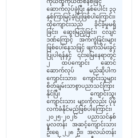
ကိုယ်ထူကိုယ်ထစနစ်ဖြင့်
ဆောက်လုပ်ခဲ့ပြီး နှစ်ပေါင်း ၃၃
နှစ်ကြာမြင့်ခဲ့ပြီးဖြစ်ပါကြောင်း၊
ထိုကျောင်းသည် ခိုင်ခံ့မှုမရှိ
ခြင်း၊ ဆွေးမြည့်ခြင်း၊ ငလျင်
ဒဏ်ကြောင့် အက်ကွဲခြင်းများ
ဖြစ်ပေါ်နေသဖြင့် ဖျက်သိမ်းခွင့်
ပြုပါရန်နှင့် ၎င်းမြေနေရာတွင်
၂ ထပ်ကျောင်း ဆောင်
ဆောက်လုပ် မည်ဆိုပါက
ကျောင်းသား၊ ကျောင်းသူများ
စိတ်ချမ်းသာစွာပညာသင်ကြား
နိုင်ပြီး ကျောင်းသူ၊
ကျောင်းသား များကိုလည်း ပိုမို
လက်ခံနိုင်မည်ဖြစ်ပါကြောင်း၊
၂၀၂၅-၂၀၂၆ ပညာသင်နှစ်
မူလတန်း အဆင့်ကျောင်းသား
ဦးရေ ၂၂၈ ဦး၊ အလယ်တန်း