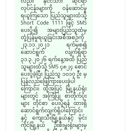
လည်း နိုင်ငံသား ဆိုင်ရာ
လုပ်ငန်းများကို ဝန်ဆောင်မှု
ရယူကြသော ပြည်သူများထံသို့
Short Code 1111 ဖြင့် SMS
ပေးပို့၍ အများပြည်သူထံမှ
တုံ့ပြန်မှုရယူခြင်းအစီအစဉ်ကို
၂၃.၁၁.၂၀၂၁ ရက်မှစ၍
ဆောင်ရွက် လျက်ရှိရာ
၃၁.၃.၂၀၂၆ ရက်နေ့အထိ ပြည်
သူများထံသို့ SMS ၄၈၂၄ စောင်
ပေးပို့ခဲ့ပြီး ပြည်သူ ၁၀၁၇ ဦး မှ
ပြန်လည်ဖြေကြားပေးခဲ့ပါ
ကြောင်း၊ ထို့အပြင် မြို့နယ်ရုံး
များတွင် အကြံပြု စာတိုက်ပုံး
များ တိုင်စာ ပေးပို့ရန် ထားရှိ
ဆောင်ရွက်လျက်ရှိပါကြောင်း
နှင့် ကျေးသီးမြို့နယ်နှင့် မိုင်း
ကိုင်မြို့နယ် ဦးစီးမှူးရုံးများမှ