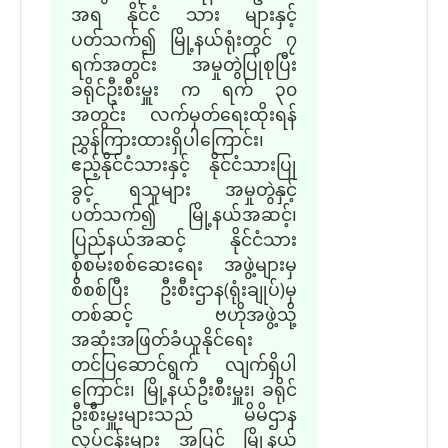
အရ နိုင်ငံ သား များနှင့်
ပတ်သက်၍ မြို့နယ်ရုံးတွင် ၇
ရက်အတွင်း အမှုတွဲပြုစုပြီး
ခရိုင်ဦးစီးမှူး က ရက် ၃၀
အတွင်း လက်မှတ်ရေးထိုးရန်
ညွှန်ကြားထားရှိပါကြောင်း၊
ဧည့်နိုင်ငံသားနှင့် နိုင်ငံသားပြု
ခွင့် ရသူများ အမှုတွဲနှင့်
ပတ်သက်၍ မြို့နယ်အဆင့်၊
ပြည်နယ်အဆင့် နိုင်ငံသား
စုံစမ်းစစ်ဆေးရေး အဖွဲ့များမှ
စိစစ်ပြီး ဦးစီးဌာန(ရုံးချုပ်)မှ
တစ်ဆင့် ဗဟိုအဖွဲ့သို့
အဆုံးအဖြတ်ခံယူနိုင်ရေး
တင်ပြဆောင်ရွက် လျက်ရှိပါ
ကြောင်း၊ မြို့နယ်ဦးစီးမှူး၊ ခရိုင်
ဦးစီးမှူးများသည် မိမိဌာန
လုပ်ငန်းများ အပြင် မြို့နယ်