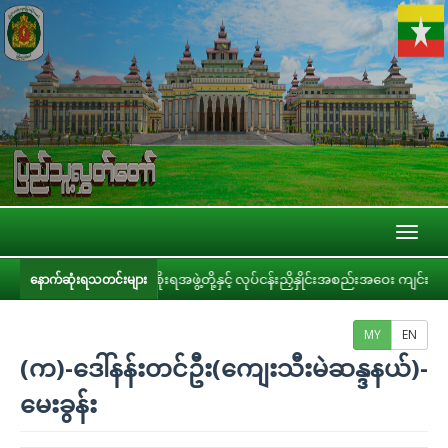
Toggl
naviga
စိုးရအဖွဲ့တို့နှင့် လုပ်ငန်းညှိနှိုင်းအစည်းအဝေး ကျင်းပ
ပြည်သူ့လွှတ်တေ
နောက်ဆုံးရသတင်းများ
MY
EN
(က)-ဒေါ်နန်းတင်ဦး(ကျေးသီးမဲဆန္ဒနယ်)-
မေးခွန်း