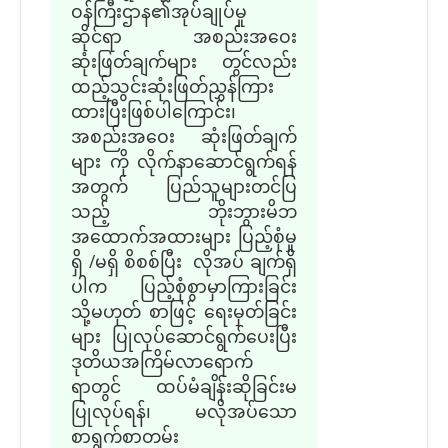
ဝန်ကြီးဌာန၏အုပ်ချုပ်မှု
ဆိုင်ရာ အစည်းအဝေး
ဆုံးဖြတ်ချက်များ တွင်လည်း
ထည့်သွင်းဆုံးဖြတ်ညွှန်ကြား
ထားပြီးဖြစ်ပါကြောင်း၊
အစည်းအဝေး ဆုံးဖြတ်ချက်
များ ကို လိုက်နာဆောင်ရွက်ရန်
အတွက် ပြည်သူများတင်ပြ
သည့် ဘိုးဘွားမိဘ
အထောက်အထားများ ပြည့်စုံမှု
ရှိ /မရှိ စိစစ်ပြီး လိုအပ် ချက်ရှိ
ပါက ပြည့်စုံစွာမှာကြားခြင်း
သို့မဟုတ် စာဖြင့် ရေးမှတ်ခြင်း
များ ပြုလုပ်ဆောင်ရွက်ပေးပြီး
ဒုတိယအကြိမ်လာရောက်
ရာတွင် ထပ်မံချိန်းဆိုခြင်းမ
ပြုလုပ်ရန်၊ မလိုအပ်သော
စာရွက်စာတမ်း