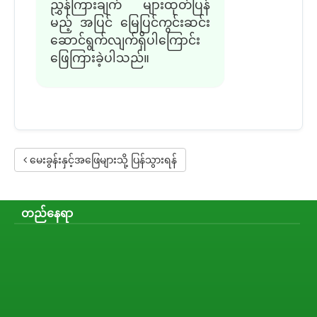
ညွှန်ကြားချက် များထုတ်ပြန်
မည့် အပြင် မြေပြင်ကွင်းဆင်း
ဆောင်ရွက်လျက်ရှိပါကြောင်း
ဖြေကြားခဲ့ပါသည်။
မေးခွန်းနှင့်အဖြေများသို့ ပြန်သွားရန်
တည်နေရာ