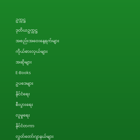
ဥက္ကဋ္ဌ
ဒုတိယဥက္ကဋ္ဌ
အစည်းအဝေးနေ့ရက်များ
ကိုယ်စားလှယ်များ
အဆိုများ
E-Books
ဥပဒေများ
နိုင်ငံရေး
စီးပွားရေး
လူမှုရေး
နိုင်ငံတကာ
လွှတ်တော်ဂျာနယ်များ