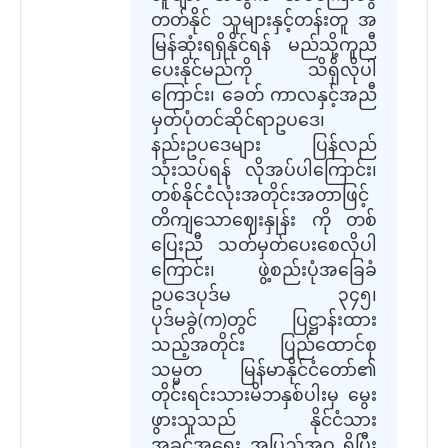
တတ်နိုင် သူများနှင့်တန်းတူ အ
မြန်ဆုံးရရှိနိုင်ရန် မည်သို့ကူညီ
ပေးနိုင်မည်ကို သိရှိလိုပါ
ကြောင်း၊ ခေတ် ကာလနှင့်အညီ
မှတ်ပုံတင်ဆိုင်ရာဥပဒေ၊
နည်းဥပဒေများ ပြန်လည်
သုံးသပ်ရန် လိုအပ်ပါကြောင်း၊
တစ်နိုင်ငံလုံးအတိုင်းအတာဖြင့်
တိကျသောဈေးနှုန်း ကို တစ်
ပြေးညီ သတ်မှတ်ပေးစေလိုပါ
ကြောင်း၊ ဖွဲ့စည်းပုံအခြေခံ
ဥပဒေပုဒ်မ ၃၄၅၊
ပုဒ်မခွဲ(က)တွင် ပြဋ္ဌာန်းထား
သည့်အတိုင်း ပြည်ထောင်စု
သမ္မတ မြန်မာနိုင်ငံတော်၏
တိုင်းရင်းသားမိဘနှစ်ပါးမှ မွေး
ဖွားသူသည် နိုင်ငံသား
အခွင့်အရေး အပြည့်အဝ ရှိပြီး