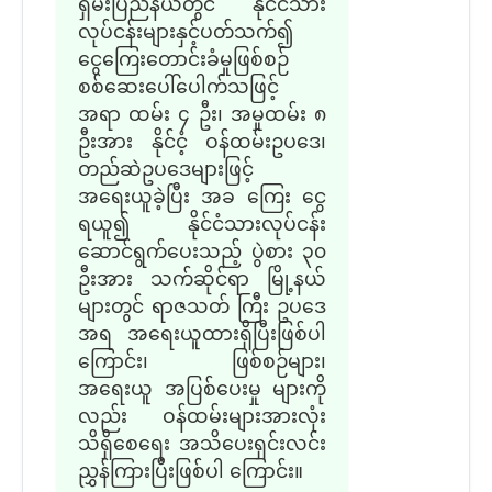
ရှမ်းပြည်နယ်တွင် နိုင်ငံသား
လုပ်ငန်းများနှင့်ပတ်သက်၍
ငွေကြေးတောင်းခံမှုဖြစ်စဉ်
စစ်ဆေးပေါ်ပေါက်သဖြင့်
အရာ ထမ်း ၄ ဦး၊ အမှုထမ်း ၈
ဦးအား နိုင်ငံ့ ဝန်ထမ်းဥပဒေ၊
တည်ဆဲဥပဒေများဖြင့်
အရေးယူခဲ့ပြီး အခ ကြေး ငွေ
ရယူ၍ နိုင်ငံသားလုပ်ငန်း
ဆောင်ရွက်ပေးသည့် ပွဲစား ၃၀
ဦးအား သက်ဆိုင်ရာ မြို့နယ်
များတွင် ရာဇသတ် ကြီး ဥပဒေ
အရ အရေးယူထားရှိပြီးဖြစ်ပါ
ကြောင်း၊ ဖြစ်စဉ်များ၊
အရေးယူ အပြစ်ပေးမှု များကို
လည်း ဝန်ထမ်းများအားလုံး
သိရှိစေရေး အသိပေးရှင်းလင်း
ညွှန်ကြားပြီးဖြစ်ပါ ကြောင်း။