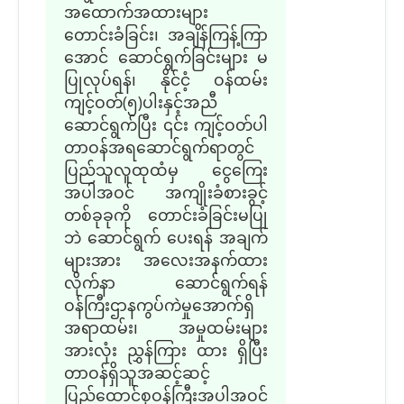
အထောက်အထားများ
တောင်းခံခြင်း၊ အချိန်ကြန့်ကြာ
အောင် ဆောင်ရွက်ခြင်းများ မ
ပြုလုပ်ရန်၊ နိုင်ငံ့ ဝန်ထမ်း
ကျင့်ဝတ်(၅)ပါးနှင့်အညီ
ဆောင်ရွက်ပြီး ၎င်း ကျင့်ဝတ်ပါ
တာဝန်အရဆောင်ရွက်ရာတွင်
ပြည်သူလူထုထံမှ ငွေကြေး
အပါအဝင် အကျိုးခံစားခွင့်
တစ်ခုခုကို တောင်းခံခြင်းမပြု
ဘဲ ဆောင်ရွက် ပေးရန် အချက်
များအား အလေးအနက်ထား
လိုက်နာ ဆောင်ရွက်ရန်
ဝန်ကြီးဌာနကွပ်ကဲမှုအောက်ရှိ
အရာထမ်း၊ အမှုထမ်းများ
အားလုံး ညွှန်ကြား ထား ရှိပြီး
တာဝန်ရှိသူအဆင့်ဆင့်
ပြည်ထောင်စုဝန်ကြီးအပါအဝင်