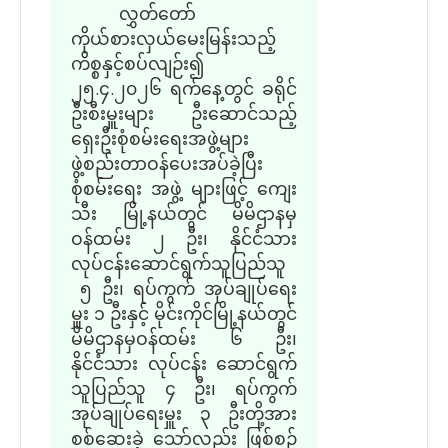
လွှတ်တော်
ကိုယ်စားလှယ်မေးမြန်းသည့်
ကိစ္စနှင့်စပ်လျဉ်း၍
၂၅.၄.၂၀၂၆ ရက်နေ့တွင် ခရိုင်
ဦးစီးမှူးများ ဦးဆောင်သည့်
ရှေးဦးစုံစမ်းရေးအဖွဲ့များ
ဖွဲ့စည်းတာဝန်ပေးအပ်ခဲ့ပြီး
စုံစမ်းရေး အဖွဲ့ များဖြင့် ကျေး
သီး မြို့နယ်တွင် မိမိဌာနမှ
ဝန်ထမ်း ၂ ဦး၊ နိုင်ငံသား
လုပ်ငန်းဆောင်ရွက်သူပြည်သူ
၅ ဦး၊ ရပ်ကွက် အုပ်ချုပ်ရေး
မှူး ၁ ဦးနှင့် မိုင်းကိုင်မြို့နယ်တွင်
မိမိဌာနမှဝန်ထမ်း ၆ ဦး၊
နိုင်ငံသား လုပ်ငန်း ဆောင်ရွက်
သူပြည်သူ ၄ ဦး၊ ရပ်ကွက်
အုပ်ချုပ်ရေးမှူး ၃ ဦးတို့အား
စစ်ဆေးခဲ့ သော်လည်း ဖြစ်စဉ်