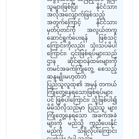
သူများဖြစ်ပြီး နိုင်ငံသား
အလိုအလျောက်ဖြစ်သည့်
အတွက်ကြောင့် နိုင်ငံသား
မှတ်ပုံတင်ကို အလွယ်တကူ
ဆောင်ရွက်ပေးရန် ဖြစ်သင့်
ကြောင်းကိုလည်း သုံးသပ်မိပါ
ကြောင်း၊ ၎င်းဖြစ်ရပ်များသည်
ဌာန ဆိုင်ရာဝန်ထမ်းများကို
တမင်အခက်ကြုံတွေ့ စေသည့်
ဆန္ဒမျိုးမဟုတ်ဘဲ
ပြည်သူလူထု၏ အမှန် တကယ်
ကြုံတွေ့နေရသောဖြစ်ရပ်များ
ပင် ဖြစ်ပါကြောင်း၊ သို့ဖြစ်ပါ၍
မိမိသိလိုသည်မှာ ပြည်သူ များ
ကြုံတွေ့နေရသော အခက်အခဲ
များကို မည်သို့ ကူညီပေးနိုင်
မည်ကို သိရှိလိုပါကြောင်း
မေးမြန်း ခဲ့ပါ သည်။