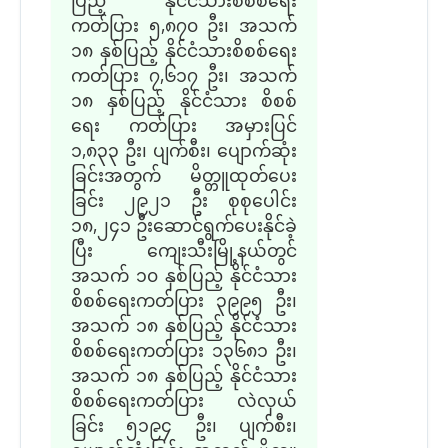
ကတ်ပြား ၅,၈၇၀ ဦး၊ အသက်
၁၈ နှစ်ပြည့် နိုင်ငံသားစိစစ်ရေး
ကတ်ပြား ၇,၆၁၇ ဦး၊ အသက်
၁၈ နှစ်ပြည့် နိုင်ငံသား စိစစ်
ရေး ကတ်ပြား အမှားပြင်
၁,၈၃၃ ဦး၊ ပျက်စီး၊ ပျောက်ဆုံး
ခြင်းအတွက် မိတ္တူထုတ်ပေး
ခြင်း ၂၉၂၁ ဦး စုစုပေါင်း
၁၈,၂၄၁ ဦးဆောင်ရွက်ပေးနိုင်ခဲ့
ပြီး ကျေးသီးမြို့နယ်တွင်
အသက် ၁၀ နှစ်ပြည့် နိုင်ငံသား
စိစစ်ရေးကတ်ပြား ၃၉၉၅ ဦး၊
အသက် ၁၈ နှစ်ပြည့် နိုင်ငံသား
စိစစ်ရေးကတ်ပြား ၁၃၆၈၁ ဦး၊
အသက် ၁၈ နှစ်ပြည့် နိုင်ငံသား
စိစစ်ရေးကတ်ပြား လဲလှယ်
ခြင်း ၅၁၉၄ ဦး၊ ပျက်စီး၊