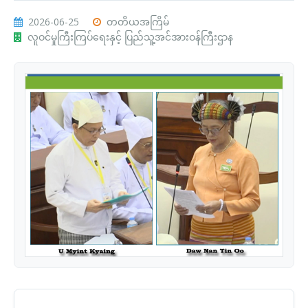
2026-06-25
တတိယအကြိမ်
လူဝင်မှုကြီးကြပ်ရေးနှင့် ပြည်သူ့အင်အားဝန်ကြီးဌာန