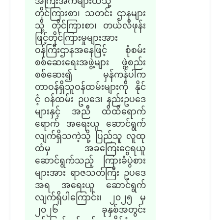
အကြီးအကဲများထံသို့
တိုင်ကြားစာ၊ သတင်း ဌာနများ
သို့ တိုင်ကြားစာ၊ တယ်လီဖုန်း
ဖြင့်တိုင်ကြားမှုများအား
ဝန်ကြီးဌာနအနေဖြင့် စုံစမ်း
စစ်ဆေးရေးအဖွဲ့များ ဖွဲ့စည်း
စစ်ဆေး၍ မှန်ကန်ပါက
တာဝန်ရှိသူဝန်ထမ်းများကို နိုင်
ငံ့ ဝန်ထမ်း ဥပဒေ၊ နည်းဥပဒေ
များနှင့် အညီ ထိထိရောက်
ရောက် အရေးယူ ဆောင်ရွက်
လျက်ရှိသကဲ့သို့ ပြည်သူ လူထု
ထံမှ အခကြေးငွေရယူ
ဆောင်ရွက်သည့် ကြားခံပွဲစား
များအား ရာဇသတ်ကြီး ဥပဒေ
အရ အရေးယူ ဆောင်ရွက်
လျက်ရှိပါကြောင်း၊ ၂၀၂၅ မှ
၂၀၂၆ ခုနှစ်အတွင်း