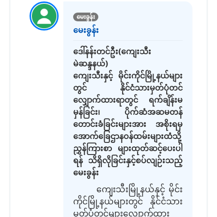
မေးခွန်း
မေးခွန်း
ဒေါ်နန်းတင်ဦး(ကျေးသီး
မဲဆန္ဒနယ်)
ကျေးသီးနှင့် မိုင်းကိုင်မြို့နယ်များ
တွင် နိုင်ငံသားမှတ်ပုံတင်
လျှောက်ထားရာတွင် ရက်ချိန်းမ
မှန်ခြင်း၊ ပိုက်ဆံအဆမတန်
တောင်းခံခြင်းများအား အစိုးရမှ
အောက်ခြေဌာနဝန်ထမ်းများထံသို့
ညွှန်ကြားစာ များထုတ်ဆင့်ပေးပါ
ရန် သိရှိလိုခြင်းနှင့်စပ်လျဉ်းသည့်
မေးခွန်း
ကျေးသီးမြို့နယ်နှင့် မိုင်း
ကိုင်မြို့နယ်များတွင် နိုင်ငံသား
မှတ်ပုံတင်များလျှောက်ထား