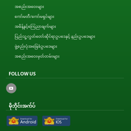
အစည်းအဝေးများ
ကော်မတီ/ကော်မရှင်များ
အမိန့်နှင့်ကြေညာချက်များ
ပြည်သူ့လွှတ်တော်ဆိုင်ရာဥပဒေနှင့် နည်းဥပဒေများ
ဖွဲ့စည်းပုံအခြေခံဥပဒေများ
အစည်းအဝေးမှတ်တမ်းများ
FOLLOW US
မိုဘိုင်းအက်ပ်