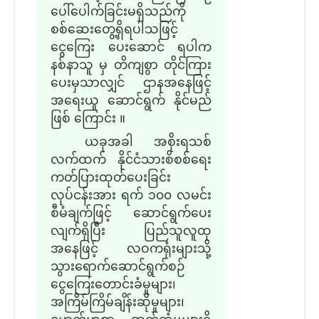
ပေါ်ပေါက်ခြင်းမရှိသည်ကို
စစ်ဆေးတွေ့ရှိရပါသဖြင့်
ငွေကြေး ပေးဆောင် ရပါက
နစ်နာသူ မှ တိကျစွာ တိုင်ကြား
ပေးမှသာလျှင် ဌာနအနေဖြင့်
အရေးယူ ဆောင်ရွက် နိုင်မည်
ဖြစ် ကြောင်း ။
ယခုအခါ အစိုးရသစ်
လက်ထက် နိုင်ငံသားစိစစ်ရေး
ကတ်ပြားထုတ်ပေးခြင်း
လုပ်ငန်းအား ရက် ၁၀၀ လမင်း
စီမံချက်ဖြင့် ဆောင်ရွက်ပေး
လျက်ရှိပြီး ပြည်သူလူထု
အနေဖြင့် လဝကရုံးများသို့
သွားရောက်ဆောင်ရွက်စဉ်
ငွေကြေးတောင်းခံမှုများ၊
အကြိမ်ကြိမ်ချိန်းဆိုမှုများ၊
မောက်မာစွာ ဆက်ဆံမှုများရှိ