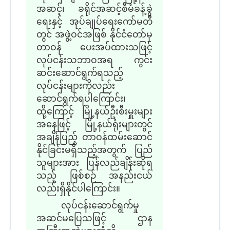
အဆင့်၊ ခရိုင်အဆင့်စီမံခန့်ခွဲ
ရေးနှင့် အုပ်ချုပ်ရေးကော်မတီ
တွင် အဖွဲ့ဝင်အဖြစ် နိုင်ငံတော်မှ
တာဝန် ပေးအပ်ထားသဖြင့်
လုပ်ငန်းသဘာဝအရ ကွင်း
ဆင်းဆောင်ရွက်ရသည့်
လုပ်ငန်းများကိုလည်း
ဆောင်ရွက်ရပါကြောင်း၊
ထို့ကြောင့် မြို့နယ်ဦးစီးမှူးများ
အနေဖြင့် မြို့နယ်ရုံးများတွင်
အချိန်ပြည့် တာဝန်ထမ်းဆောင်
နိုင်ခြင်းမရှိသည့်အတွက် ပြည်
သူများအား ပြန်လည်ချိန်းဆိုရ
သည့် ဖြစ်စဉ် အနည်းငယ်
လည်းရှိနိုင်ပါကြောင်း။
လုပ်ငန်းဆောင်ရွက်မှု
အဆင်မပြေသဖြင့် ဌာန