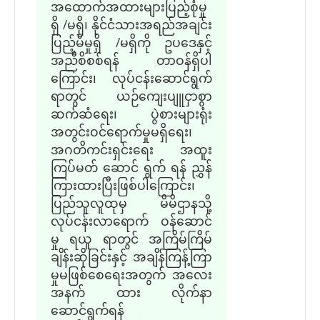
အထောက်အထားများပြည့်စုံမှု
ရှိ /မရှိ၊ နိုင်ငံသားအရည်အချင်း
ပြည့်မီမှုရှိ /မရှိကို ဥပဒေနှင့်
အညီစိစစ်ရန် တာဝန်ရှိပါ
ကြောင်း၊ လုပ်ငန်းဆောင်ရွက်
ရာတွင် ယဉ်ကျေးပျူငှာစွာ
ဆက်ဆံရေး၊ ပွဲစားများရုံး
အတွင်းဝင်ရောက်မှုမရှိရေး၊
အဂတိကင်းရှင်းရေး အထူး
ကြပ်မတ် ဆောင် ရွက် ရန် ညွှန်
ကြားထားပြီးဖြစ်ပါကြောင်း၊
ပြည်သူလူထုမှ မိမိဌာနသို့
လုပ်ငန်းလာရောက် ဝန်ဆောင်
မှု ရယူ ရာတွင် အကြိမ်ကြိမ်
ချိန်းဆိုခြင်းနှင့် အချိန်ကြန့်ကြာ
မှုမဖြစ်စေရေးအတွက် အလေး
အနက် ထား လိုက်နာ
ဆောင်ရွက်ရန်