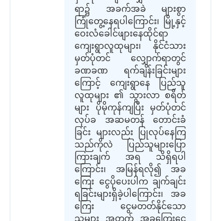
ရာ၌ အခက်အခဲ များစွာ
ကြုံတွေ့နေရပါကြောင်း၊ မြို့နှင့်
ဝေးလံခေါင်ဖျားနေထိုင်ရာ
ကျေးရွာလူထုများ၊ နိုင်ငံသား
မှတ်ပုံတင် လျှောက်ရာတွင်
ခဏခဏ ရက်ချိန်းခြင်းများ
ကြောင့် ကျေးရွာနေ ပြည်သူ
လူထုများ ၏ သွားလာ စရိတ်
များ ပိုမိုကုန်ကျပြီး မှတ်ပုံတင်
လုပ်ခ အဆမတန် တောင်းခံ
ခြင်း များလည်း ပြုလုပ်နေကြ
သည်ကိုလဲ ပြည်သူများပြော
ကြားချက် အရ သိရှိရပါ
ကြောင်း၊ အမြန်ရလို၍ အခ
ကြေး ငွေပိုပေးပါက ချက်ချင်း
ရခြင်းများရှိခဲ့ပါကြောင်း၊ အခ
ကြေး ငွေမတတ်နိုင်သော
သူများ အတွက် အခကြေးငွေ