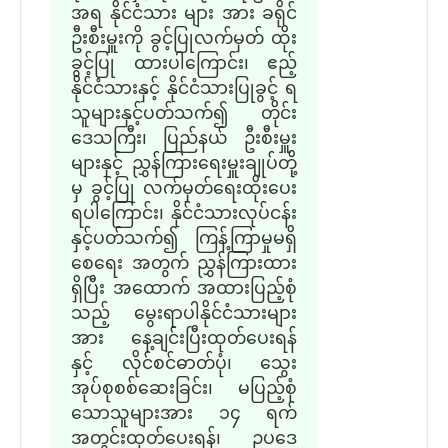
အရ နိုင်ငံသား များ အား ခရိုင်
ဦးစီးမှူးကို ခွင့်ပြုလက်မှတ် ထိုး
ခွင့်ပြု ထားပါကြောင်း၊ ဧည့်
နိုင်ငံသားနှင့် နိုင်ငံသားပြုခွင့် ရ
သူများနှင့်ပတ်သက်၍ တိုင်း
ဒေသကြီး၊ ပြည်နယ် ဦးစီးမှူး
များနှင့် ညွှန်ကြားရေးမှူးချုပ်တို့
မှ ခွင့်ပြု လက်မှတ်ရေးထိုးပေး
ရပါကြောင်း၊ နိုင်ငံသားလုပ်ငန်း
နှင့်ပတ်သက်၍ ကြန့်ကြာမှုမရှိ
စေရေး အတွက် ညွှန်ကြားထား
ရှိပြီး အထောက် အထားပြည့်စုံ
သည့် မွေးရာပါနိုင်ငံသားများ
အား နေ့ချင်းပြီးထုတ်ပေးရန်
နှင့် လိုင်စင်ဓာတ်ပုံ၊ သွေး
အုပ်စုစစ်ဆေးခြင်း၊ မပြည့်စုံ
သောသူများအား ၁၄ ရက်
အတွင်းထုတ်ပေးရန်၊ ဥပဒေ