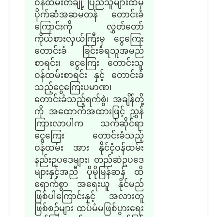
ဝန်ထမ်းတချို့ ပြည်သူများထံမှ
ပိုက်ဆံအဆမတန် တောင်းခံ
ကြောင်းကို လွှတ်တော်
ကိုယ်စားလှယ်ကြီးမှ ငွေကြေး
တောင်းခံ ခြင်းခံရသူအမည်
စာရင်း၊ ငွေကြေး တောင်းသူ
ဝန်ထမ်းစာရင်း နှင့် တောင်းခံ
သည့်ငွေကြေးပမာဏ၊
တောင်းခံသည့်ရက်စွဲ၊ အချိန်တို့
ကို အထောက်အထားဖြင့် ညွှန်
ကြားလာပါက သက်ဆိုင်ရာ
ငွေကြေး တောင်းခံသည့်
ဝန်ထမ်း အား နိုင်ငံ့ဝန်ထမ်း
နည်းဥပဒေများ၊ တည်ဆဲဥပဒေ
များနှင့်အညီ ပိုမိုမြန်ဆန် ထိ
ရောက်စွာ အရေးယူ နိုင်မည်
ဖြစ်ပါကြောင်းနှင့် အလားတူ
ဖြစ်စဉ်များ ထပ်မံမဖြစ်ပွားရေး