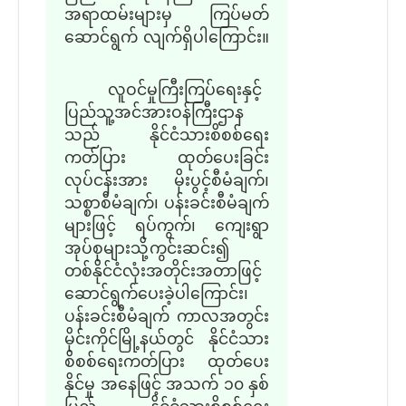
အရာထမ်းများမှ ကြပ်မတ်
ဆောင်ရွက် လျက်ရှိပါကြောင်း။
လူဝင်မှုကြီးကြပ်ရေးနှင့်
ပြည်သူ့အင်အားဝန်ကြီးဌာန
သည် နိုင်ငံသားစိစစ်ရေး
ကတ်ပြား ထုတ်ပေးခြင်း
လုပ်ငန်းအား မိုးပွင့်စီမံချက်၊
သစ္စာစီမံချက်၊ ပန်းခင်းစီမံချက်
များဖြင့် ရပ်ကွက်၊ ကျေးရွာ
အုပ်စုများသို့ကွင်းဆင်း၍
တစ်နိုင်ငံလုံးအတိုင်းအတာဖြင့်
ဆောင်ရွက်ပေးခဲ့ပါကြောင်း၊
ပန်းခင်းစီမံချက် ကာလအတွင်း
မိုင်းကိုင်မြို့နယ်တွင် နိုင်ငံသား
စိစစ်ရေးကတ်ပြား ထုတ်ပေး
နိုင်မှု အနေဖြင့် အသက် ၁၀ နှစ်
ပြည့် နိုင်ငံသားစိစစ်ရေး