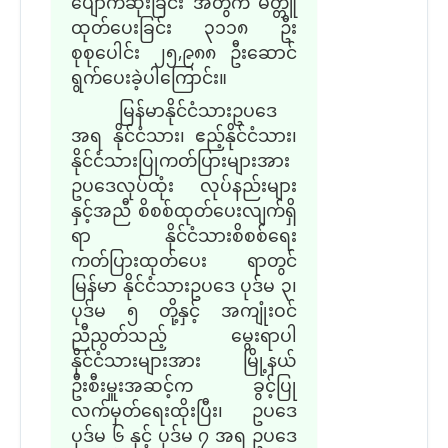
ပျောက်ဆုံးခြင်း အတွက် မိတ္တူ
ထုတ်ပေးခြင်း ၃၁၁၈ ဦး
စုစုပေါင်း ၂၅,၉၈၈ ဦးဆောင်
ရွက်ပေးခဲ့ပါကြောင်း။
မြန်မာနိုင်ငံသားဥပဒေ
အရ နိုင်ငံသား၊ ဧည့်နိုင်ငံသား၊
နိုင်ငံသားပြုကတ်ပြားများအား
ဥပဒေလုပ်ထုံး လုပ်နည်းများ
နှင့်အညီ စိစစ်ထုတ်ပေးလျက်ရှိ
ရာ နိုင်ငံသားစိစစ်ရေး
ကတ်ပြားထုတ်ပေး ရာတွင်
မြန်မာ နိုင်ငံသားဥပဒေ ပုဒ်မ ၃၊
ပုဒ်မ ၅ တို့နှင့် အကျုံးဝင်
ညီညွတ်သည့် မွေးရာပါ
နိုင်ငံသားများအား မြို့နယ်
ဦးစီးမှူးအဆင့်က ခွင့်ပြု
လက်မှတ်ရေးထိုးပြီး၊ ဥပဒေ
ပုဒ်မ ၆ နှင့် ပုဒ်မ ၇ အရ ဥပဒေ