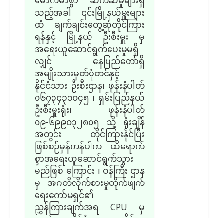
သည့်အခါ ၎င်းမြို့နယ်မှူးများ
ထံ ချက်ချင်းတွေ့ဆုံတိုင်ကြား
ရန်နှင့် မြို့နယ် ဦးစီးမှူး မှ
အရေးယူဆောင်ရွက်ပေးမှုမရှိ
လျှင် နေပြည်တော်ရှိ
အမျိုးသားမှတ်ပုံတင်နှင့်
နိုင်ငံသား ဦးစီးဌာန၊ ဖုန်းနံပါတ်
၀၆၇၃၄၃၁၀၄၅ ၊ ရှမ်းပြည်နယ်
ဦးစီးမှူးရုံး၊ ဖုန်းနံပါတ်
၀၉-၆၉၉၀၃၂၈၀၅ သို့ ရုံးချိန်
အတွင်း တိုင်ကြားနိုင်ပြီး
ဖြစ်စဉ်မှန်ကန်ပါက ထိရောက်
စွာအရေးယူဆောင်ရွက်သွား
မည်ဖြစ် ကြောင်း ၊ ဝန်ကြီး ဌာန
မှ အဂတိလိုက်စားမှုတိုက်ဖျက်
ရေးကော်မရှင်၏
ညွှန်ကြားချက်အရ CPU မှ