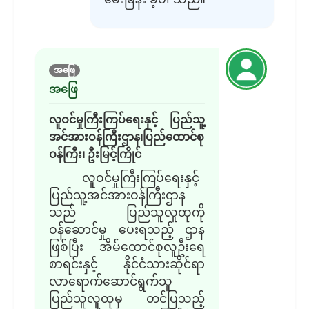
အဖြေ
အဖြေ
လူဝင်မှုကြီးကြပ်ရေးနှင့် ပြည်သူ့
အင်အားဝန်ကြီးဌာန၊ပြည်ထောင်စု
ဝန်ကြီး၊ ဦးမြင့်ကြိုင်
လူဝင်မှုကြီးကြပ်ရေးနှင့်
ပြည်သူ့အင်အားဝန်ကြီးဌာန
သည် ပြည်သူလူထုကို
ဝန်ဆောင်မှု ပေးရသည့် ဌာန
ဖြစ်ပြီး အိမ်ထောင်စုလူဦးရေ
စာရင်းနှင့် နိုင်ငံသားဆိုင်ရာ
လာရောက်ဆောင်ရွက်သူ
ပြည်သူလူထုမှ တင်ပြသည့်