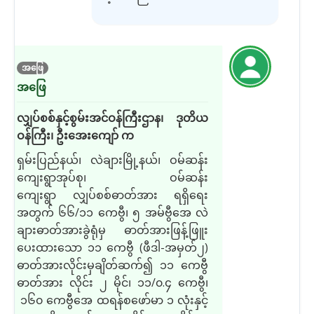
အဖြေ
အဖြေ
လျှပ်စစ်နှင့်စွမ်းအင်ဝန်ကြီးဌာန၊ ဒုတိယ
ဝန်ကြီး၊ ဦးအေးကျော် က
ရှမ်းပြည်နယ်၊ လဲချားမြို့နယ်၊ ဝမ်ဆန်း
ကျေးရွာအုပ်စု၊ ဝမ်ဆန်း
ကျေးရွာ လျှပ်စစ်ဓာတ်အား ရရှိရေး
အတွက် ၆၆
/
၁၁ ကေဗွီ၊ ၅ အမ်ဗွီအေ လဲ
ချားဓာတ်အားခွဲရုံမှ ဓာတ်အားဖြန့်ဖြူး
ပေးထားသော ၁၁ ကေဗွီ
(
ဖီဒါ
-
အမှတ်၂
)
ဓာတ်အားလိုင်းမှချိတ်ဆ
က်၍
၁၁ ကေဗွီ
ဓာတ်အား လိုင်း ၂ မိုင်၊ ၁၁
/
၀
.
၄ ကေဗွီ၊
၁၆၀ ကေဗွီအေ ထရန်စဖော်မာ ၁ လုံး
နှင့်