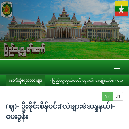
Toggl
naviga
း ကျင်းပ
ပြည်သူ့လွှတ်တော် လူငယ်၊ အမျိုးသမီး၊ ကလေးသူငယ်နှင့် သက်ကြီးရွယ
နောက်ဆုံးရသတင်းများ
MY
EN
(ဈ)- ဦးစိုင်းစိန်ဝင်း(လဲချားမဲဆန္ဒနယ်)-
မေးခွန်း