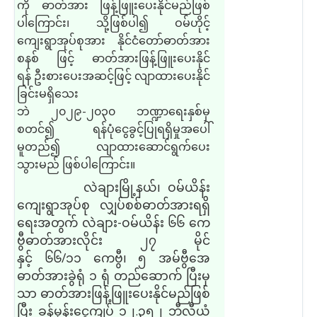
ကို ဓာတ်အား ဖြန့်ဖြူးပေးနိုင်
မည်
ဖြစ်
ပါ
ကြောင်း၊
သို့ဖြစ်ပါ၍ ဝမ်ဟိုင့်
ကျေးရွာအုပ်စုအား နိုင်ငံတော်ဓာတ်အား
စနစ် ဖြင့် ဓာတ်အားဖြန့်ဖြူးပေးနိုင်
ရန် ဦးစားပေးအဆင့်ဖြင့် လျာထားပေးနိုင်
ခြင်းမရှိသေး
ဘဲ ၂၀၂၉
-
၂၀၃၀ ဘဏ္ဍာရေးနှစ်မှ
စတင်၍ ရန်ပုံငွေခွင့်ပြုရရှိမှုအပေါ်
မူတည်
၍
လျာထားဆောင်ရွက်ပေး
သွား
မည် ဖြစ်ပါကြောင်း။
လဲချားမြို့နယ်၊ ဝမ်ယိန်း
ကျေးရွာအုပ်စု လျှပ်စစ်ဓာတ်အားရရှိ
ရေးအတွက် လဲချား
-
ဝမ်ယိန်း ၆၆ ကေ
ဗွီဓာတ်အားလိုင်း ၂၇ မိုင်
နှင့် ၆၆
/
၁၁ ကေဗွီ၊ ၅ အမ်ဗွီအေ
ဓာတ်အားခွဲရုံ ၁ ရုံ တည်ဆောက် ပြီးမှ
သာ ဓာတ်အားဖြန့်ဖြူးပေးနိုင်မည်ဖြစ်
ပြီး ခန့်မှန်းငွေကျပ် ၁၂
.
၃၅၂ ဘီလီယံ