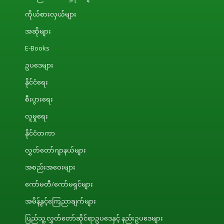
ကိုယ်စားလှယ်များ
အဆိုများ
E-Books
ဥပဒေများ
နိုင်ငံရေး
စီးပွားရေး
လူမှုရေး
နိုင်ငံတကာ
လွှတ်တော်ဂျာနယ်များ
အစည်းအဝေးများ
ကော်မတီ/ကော်မရှင်များ
အမိန့်နှင့်ကြေညာချက်များ
ပြည်သူ့လွှတ်တော်ဆိုင်ရာဥပဒေနှင့် နည်းဥပဒေများ