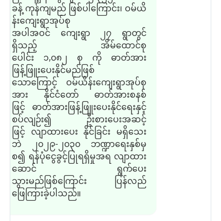
ခန့် ကုန်ကျ
မည်
ဖြစ်ပါ
ကြောင်း၊
ဝမ်ယိ
န်းကျေးရွာအုပ်စု
အပါအဝင် ကျေးရွာ ၂၇ ရွာ
တွင်
ရှိ
သည့်
အိမ်ထောင်စု
ပေါင်း ၁
,
၀၈၂ စု ကို ဓာတ်အား
ဖြန့်ဖြူးပေးနို
င်မည်
ဖြစ်
သောကြောင့် ဝမ်ယိန်းကျေးရွာအုပ်စု
အား နိုင်ငံတော် ဓာတ်အားစနစ်
ဖြင့် ဓာတ်အားဖြန့်ဖြူးပေးနိုင်ရေးနှင့်
စပ်လျဉ်း
၍
ဦးစားပေးအဆင့်
ဖြင့် လျာထားပေး နိုင်ခြင်း မရှိသေး
ဘဲ ၂၀၂၉
-
၂၀၃၀ ဘဏ္ဍာရေးနှစ်မှ
စ၍ ရန်ပုံငွေခွင့်ပြုရရှိမှုအရ လျာထား
ဆောင် ရွက်ပေး
သွား
မည်
ဖြစ်ကြောင်း
ပြန်လည်
ဖြေကြားခဲ့ပါသည်။