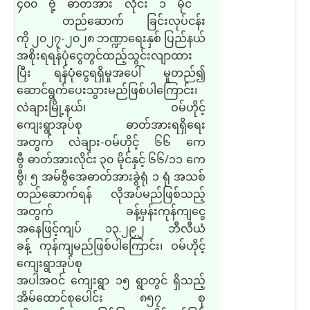
၄၀၀ ဗို့ ဓာတ်အား လိုင်း ၁ မိုင်
တည်ဆောက် ခြင်းလုပ်ငန်း
ကို ၂၀၂၇
-
၂၀၂၈ ဘဏ္ဍာရေးနှစ် ပြည်နယ်
အစိုးရရန်ပုံငွေ
တွင်
ထည့်သွင်းလျာထား
ပြီး ရန်ပုံငွေရရှိမှုအပေါ် မူတည်
၍
ဆောင်ရွက်
ပေးသွားမည်ဖြစ်ပါကြောင်း၊
လဲချားမြို့နယ်၊ ဝမ်ဟိုင့်
ကျေးရွာအုပ်စု ဓာတ်အားရရှိရေး
အတွက် လဲချား
-
ဝမ်ဟိုင့် ၆၆ ကေ
ဗွီ ဓာတ်အားလိုင်း ၃၀ မိုင်နှင့် ၆၆
/
၁၁ ကေ
ဗွီ၊ ၅ အမ်ဗွီအေဓာတ်အားခွဲရုံ ၁ ရုံ အသစ်
တည်ဆောက်ရန် လိုအပ်မည်
ဖြစ်သည့်
အတွက် ခန့်မှန်းကုန်ကျငွေ
အနေ
ဖြင့်
ကျပ် ၁၃
.
၂၉၂ ဘီလီယံ
ခန့် ကုန်ကျ
မည်ဖြစ်ပါကြောင်း၊
ဝမ်ဟိုင့်
ကျေးရွာအုပ်စု
အပါအဝင် ကျေးရွာ ၁၅ ရွာ
တွင်
ရှိ
သည့်
အိမ်ထောင်စုပေါင်း ၈၅၇ စု