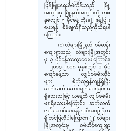
ဖြန့်ဖြူးရေးစီမံကိန်းသည် မြို့
အတွင်းမှ မြို့နယ်အတွင်းသို့ တစ်
နှစ်လျှင် ၅ မိုင်ခန့် တိုးချဲ့ ဖြန့်ဖြူး
ပေးရန် စီမံချက်
ရှိသည်ကိုသိရပါ
ကြောင်း၊
(
၁
)
လဲချားမြို့နယ်၊ ဝမ်ဆန်း
ကျေးရွာသည် လဲချားမြို့အတွင်း
မှ ၃ မိုင်ခန့်သာကွာဝေးပါ
ကြောင်း၊
၂၀၁၇
-
၂၀၁၈ ခုနှစ်တွင် ၁ မိုင်
ကျော်ခန့်သာ လျှပ်စစ်မီးတိုင်
များ စိုက်ထူရန်ကျန်ရှိပြီး
ဆက်လက် ဆောင်ရွက်ပေးခြင်း မ
ရှိသေးသဖြင့် ယနေ့ထိ လျှပ်စစ်မီး
မရရှိသေး
ပါကြောင်း၊
ဆက်လက်
လုပ်ဆောင်ပေးရန် အစီအစဉ် ရှိ
၊
မ
ရှိ
တင်ပြလိုပါကြောင်း၊
(
၂
)
လဲချား
မြို့အတွင်းမှ
ဝမ်ဟိုင့်ကျေးရွာ