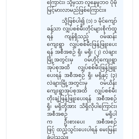
ကြောင်း
၊
သို့
မှ
သာ
လူနေမှုဘဝ ပိုမို
မြင့်မားလာမည်ဖြစ်ကြောင်း
။
သို့ဖြစ်ပါ၍
(
၁
)
၁ မိုင်ကျော်
ခန့်သာ လျှပ်စစ်မီးတိုင်များစိုက်ထူ
ရန် ကျန်ရှိသည့် ဝမ်ဆန်း
ကျေးရွာ လျှပ်စစ်မီးဖြန့်ဖြူးပေး
ရန် အစီအစဉ် ရှိ
၊
မရှိ၊
(
၂
)
လဲချား
မြို့အတွင်းမှ ဝမ်ဟိုင့်ကျေးရွာ
အုပ်စုအထိ လျှပ်စစ်မီးဖြန့်ဖြူး
ပေးရန် အစီအစဉ် ရှိ
၊
မရှိနှင့်
(
၃
)
လဲချားမြို့အတွင်းမှ ဝမ်ယိန်း
ကျေးရွာအုပ်စုအထိ လျှပ်စစ်မီး
တိုးချဲ့ဖြန့်ဖြူးပေးရန် အစီအစဉ်
ရှိ
၊
မရှိတို့အား သိရှိလိုပါ
ကြောင်း၊
အစီအစဉ် မရှိပါ
က ဦးစားပေး အစီအစဉ်
ဖြင့် ထည့်သွင်းပေးပါရန်
မေးမြန်း
ခဲ့ပါသည်။