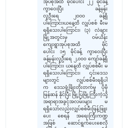
အုပ်စုအထိ မိုင်ပေါင်း ၂၂ မိုင်ခန့်
ကွာဝေး
ပြီး
ခန့်မှန်း
လူဦးရေ ၂၀၀၀ ခန့်ရှိ
ပါ
ကြောင်း၊
ယနေ့ထိ လျှပ်စစ် မီးမ
ရရှိသေးပါ
ကြောင်း၊
(
၃
)
လဲချား
မြို့အတွင်းမှ ဝမ်ယိန်း
ကျေးရွာအုပ်စုအထိ
မိုင်
ပေါင်း ၁၅ မိုင်ခန့် ကွာဝေး
ပြီး
ခန့်မှန်းလူဦးရေ ၂
,
၀၀၀ ကျော်ခန့်ရှိ
ပါ
ကြောင်း၊
ယနေ့ထိ လျှပ်စစ်မီး
မ
ရရှိသေးပါ
ကြောင်း၊
၎င်းဒေသ
များ
တွင်
လျှပ်စစ်မီးရရှိပါ
က ဒေသဖွံ့ဖြိုးတိုးတက်မှု ပိုမို
မြန်ဆန် နိုင်ပြီး မြို့ပြမြို့ကြီး
ကဲ့သို့
အရာရာအခွင့်အလမ်းများ မ
ရရှိ
သော်လည်း
လျှပ်စစ်မီးဖြန့်ဖြူး
ပေး စေရန် အရေးကြီးကဏ္ဍ
အဖြစ် ဆောင်ရွက်ပေးစေလို