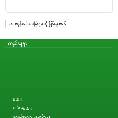
မေးခွန်းနှင့်အဖြေများသို့ ပြန်သွားရန်
တည်နေရာ
ဥက္ကဋ္ဌ
ဒုတိယဥက္ကဋ္ဌ
အစည်းအဝေးနေ့ရက်များ