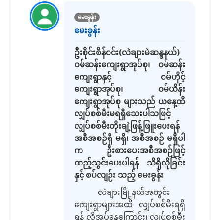
မေးခွန်း
မေးခွန်း
ဦးစိုင်းစိန်ဝင်း(လဲချားမဲဆန္ဒနယ်)
ဝမ်ဆန်းကျေးရွာအုပ်စု၊ ဝမ်ဆန်း
ကျေးရွာနှင့် ဝမ်ဟိုင့်
ကျေးရွာအုပ်စု၊ ဝမ်ယိန်း
ကျေးရွာအုပ်စု များသည် ယနေ့ထိ
လျှပ်စစ်မီးမရရှိသေးပါသဖြင့်
လျှပ်စစ်မီးတိုးချဲ့ဖြန့်ဖြူးပေးရန်
အစီအစဉ်ရှိ မရှိ၊ အစီအစဉ် မရှိပါ
က ဦးစားပေးအစီအစဉ်ဖြင့်
ထည့်သွင်းပေးပါရန် သိရှိလိုခြင်း
နှင့် စပ်လျဉ်း သည့် မေးခွန်း
လဲချားမြို့နယ်အတွင်း
ကျေးရွာများအထိ လျှပ်စစ်မီးရရှိ
ရန် လိုအပ်နေကြောင်း
၊
လျှပ်စစ်မီး