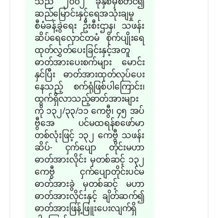
သည် ၂၀၀၂ ခုနှစ်မှစတင်၍
ဆည်မြောင်းနှင့်ရေအသုံးချမှု
စီမံခန့်ခွဲရေး ဦးစီးဌာန၊ သဖန်း
ဆိပ်ရေလှောင်တမံ စိုက်ပျိုးရေ
ထုတ်လွှတ်ပေးခြင်းနှင့်အတူ
ဓာတ်အား‌
ပေးစက်များ မောင်း
နှင်ပြီး ဓာတ်အားထုတ်လုပ်ပေး
နေသည့် စက်ရုံဖြစ်ပါကြောင်း၊
ထွက်ရှိလာသည့်ဓာတ်အား
များ
ကို ၁၃၂/၃၃/၁၁ ကေဗွီ၊ ၄၅ အပ်
ဗွီအေ ပင်မထရန်စဖော်မာ
တစ်လုံးဖြင့် ၁၃၂ ကေဗွီ သဖန်း
ဆိပ်- ငှက်ပျော တိုင်းမဟာ
ဓာတ်အားလိုင်း မှတစ်ဆင့် ၁၃၂
ကေဗွီ ငှက်ပျောတိုင်းပင်မ
ဓာတ်အားခွဲ မှတစ်ဆင့် မဟာ
ဓာတ်အားလိုင်းနှင့် ချိတ်ဆက်၍
ဓာတ်အားဖြန့်ဖြူးပေးလျက်ရှိ