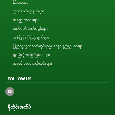
နိုင်ငံတကာ
လွှတ်တော်ဂျာနယ်များ
အစည်းအဝေးများ
ကော်မတီ/ကော်မရှင်များ
အမိန့်နှင့်ကြေညာချက်များ
ပြည်သူ့လွှတ်တော်ဆိုင်ရာဥပဒေနှင့် နည်းဥပဒေများ
ဖွဲ့စည်းပုံအခြေခံဥပဒေများ
အစည်းအဝေးမှတ်တမ်းများ
FOLLOW US
မိုဘိုင်းအက်ပ်