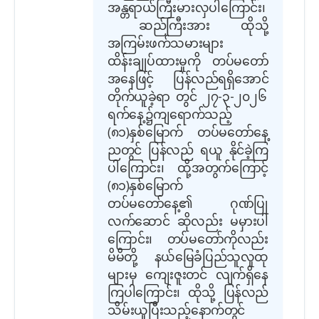
အန္တရာယ်ကြီးမားလှပါကြောင်း၊
ဆည်ကြီးအား ထိုသို့
အကြမ်းဖက်သမားများ
ထိန်းချုပ်ထားမှုကို တပ်မတော်
အနေဖြင့် ပြန်လည်ရရှိအောင်
တိုက်ယူခဲ့ရာ တွင် ၂၇-၃-၂၀၂၆
ရက်နေ့၌ကျရောက်သည့်
(၈၁)နှစ်မြောက် တပ်မတော်နေ့
ညတွင် ပြန်လည် ရယူ နိုင်ခဲ့ကြ
ပါကြောင်း၊ ထို့အတွက်ကြောင့်
(၈၁)နှစ်မြောက်
တပ်မတော်နေ့၏ ဂုဏ်ပြု
လက်ဆောင် ဆိုလည်း မမှားပါ
ကြောင်း၊ တပ်မတော်ကိုလည်း
မိမိတို့ နယ်မြေခံပြည်သူလူထု
များမှ ကျေးဇူးတင် လျက်ရှိနေ
ကြပါကြောင်း၊ ထိုသို့ ပြန်လည်
သိမ်းယူပြီးသည့်နောက်တွင်