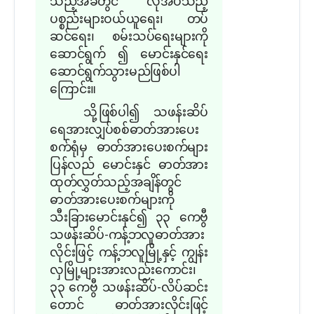
သည့်အခတွင် လိုအပ်သည့်
ပစ္စည်းများဝယ်ယူရေး၊ တပ်
ဆင်ရေး၊ စမ်းသပ်ရေးများကို
ဆောင်ရွက် ၍ မောင်းနှင်ရေး
ဆောင်ရွက်သွားမည်ဖြစ်ပါ
ကြောင်း။
သို့ဖြစ်ပါ၍ သဖန်းဆိပ်
ရေအားလျှပ်စစ်ဓာတ်အားပေး
စက်ရုံမှ ဓာတ်အားပေးစက်များ
ပြန်လည် မောင်းနှင် ဓာတ်အား
ထုတ်လွှတ်သည့်အချိန်တွင်
ဓာတ်အားပေးစက်များကို
သီးခြားမောင်းနှင်၍ ၃၃ ကေဗွီ
သဖန်းဆိပ်-ကန့်ဘလူဓာတ်အား
လိုင်းဖြင့် ကန့်ဘလူမြို့နှင့် ကျွန်း
လှမြို့များအားလည်းကောင်း၊
၃၃ ကေဗွီ သဖန်းဆိပ်-လိပ်ဆင်း
တောင် ဓာတ်အားလိုင်းဖြင့်