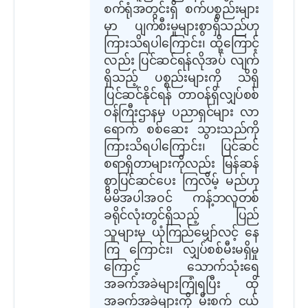
စက်ရုံအတွင်းရှိ စက်ပစ္စည်းများ
မှာ ပျက်စီးမှုများစွာရှိသည်ဟု
ကြားသိရပါကြောင်း၊ ထို့ကြောင့်
လည်း ပြင်ဆင်ရန်လိုအပ် လျက်
ရှိသည့် ပစ္စည်းများကို သိရှိ
ပြင်ဆင်နိုင်ရန် တာဝန်ရှိလျှပ်စစ်
ဝန်ကြီးဌာနမှ ပညာရှင်များ လာ
ရောက် စစ်ဆေး သွားသည်ကို
ကြားသိရပါကြောင်း၊ ပြင်ဆင်
စရာရှိတာများကိုလည်း မြန်ဆန်
စွာပြင်ဆင်ပေး ကြလိမ့် မည်ဟု
မိမိအပါအဝင် ကန့်ဘလူတစ်
ခရိုင်လုံးတွင်ရှိသည့် ပြည်
သူများမှ ယုံကြည်မျှော်လင့် နေ
ကြ ကြောင်း၊ လျှပ်စစ်မီးမရှိမှု
ကြောင့် သောက်သုံးရေ
အခက်အခဲများကြုံရပြီး ထို
အခက်အခဲများကို မီးစက် ငယ်