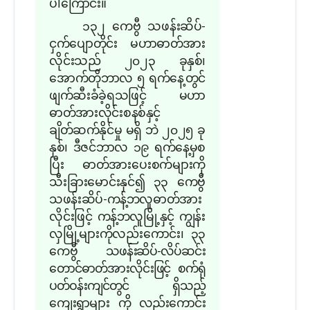
ပါကြောင်း။
၁၃၂ ကေဗွီ သဖန်းဆိပ်-
ငှက်ပျောတိုင်း မဟာဓာတ်အား
လိုင်းသည် ၂၀၂၃ ခုနှစ်၊
အောက်တိုဘာလ ၅ ရက်နေ့တွင်
ဖျက်ဆီးခံခဲ့ရသဖြင့် မဟာ
ဓာတ်အားလိုင်းစနစ်နှင့်
ချိတ်ဆက်နိုင်မှု မရှိ ဘဲ ၂၀၂၅ ခု
နှစ်၊ ဒီဇင်ဘာလ ၁၉ ရက်နေ့မှစ
ပြီး ဓာတ်အားပေးစက်များကို
သီးခြားမောင်းနှင်၍ ၃၃ ကေဗွီ
သဖန်းဆိပ်-ကန့်ဘလူဓာတ်အား
လိုင်းဖြင့် ကန့်ဘလူမြို့နှင့် ကျွန်း
လှမြို့များကိုလည်းကောင်း၊ ၃၃
ကေဗွီ
သဖန်းဆိပ်-လိပ်ဆင်း
တောင်ဓာတ်အားလိုင်းဖြင့် စက်ရုံ
ပတ်ဝန်းကျင်တွင် ရှိသည့်
ကျေးရွာများ ကို လည်းကောင်း