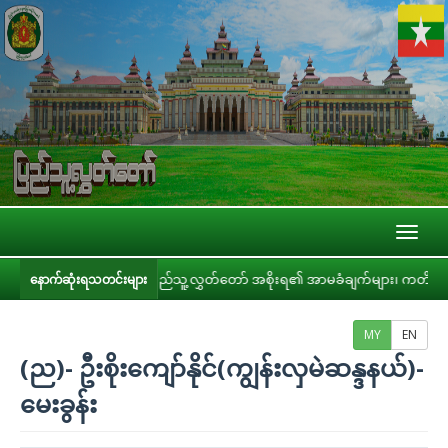
Toggl
naviga
ပြည်သူ့လွှတ်တော် အစိုးရ၏ အာမခံချက်များ၊ ကတိများနှင့် တာဝန်ခံချက်များစိ
နောက်ဆုံးရသတင်းများ
MY
EN
(ည)- ဦးစိုးကျော်နိုင်(ကျွန်းလှမဲဆန္ဒနယ်)-
မေးခွန်း