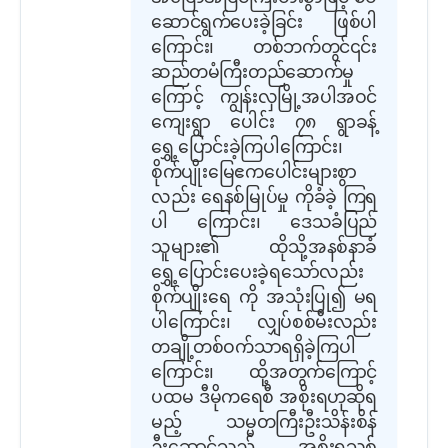
ဆောင်ရွက်ပေးခဲ့ခြင်း ဖြစ်ပါ
ကြောင်း၊ တစ်ဘက်တွင်၎င်း
ဆည်တမံကြီးတည်ဆောက်မှု
ကြောင့် ကျွန်းလှမြို့အပါအဝင်
ကျေးရွာ ပေါင်း ၇၈ ရွာခန့်
ရွှေ့ပြောင်းခဲ့ကြပါကြောင်း၊
စိုက်ပျိုးမြေဧကပေါင်းများစွာ
လည်း ရေနစ်မြုပ်မှု ကိုခံခဲ့ ကြရ
ပါ ကြောင်း၊ ဒေသခံပြည်
သူများ၏ ထိုသို့အနစ်နာခံ
ရွှေ့ပြောင်းပေးခဲ့ရသော်လည်း
စိုက်ပျိုးရေ ကို အသုံးပြု၍ မရ
ပါကြောင်း၊ လျှပ်စစ်မီးလည်း
တချို့တစ်ဝက်သာရရှိခဲ့ကြပါ
ကြောင်း၊ ထို့အတွက်ကြောင့်
ပထမ ဒီမိုကရေစီ အစိုးရဟုဆိုရ
မည့် သမ္မတကြီးဦးသိန်းစိန်
ဦးဆောင်သည့် အစိုးရသစ်