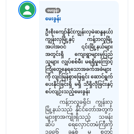
မေးခွန်း
မေးခွန်း
ဦးစိုးကျော်နိုင်(ကျွန်းလှမဲဆန္ဒနယ်)
ကျွန်းလှမြို့နှင့် ကန့်ဘလူမြို့
အပါအဝင် ၎င်းမြို့နယ်များ
အတွင်းရှိ ကျေးရွာများမှပြည်
သူများ လျှပ်စစ်မီး မရရှိမှုကြောင့်
ကြုံတွေ့နေရသောအခက်အခဲများ
ကို လျင်မြန်စွာဖြေရှင်း ဆောင်ရွက်
ပေးနိုင်ခြင်းရှိ မရှိ သိရှိလိုခြင်းနှင့်
စပ်လျဉ်းသည့်မေးခွန်း
ကန့်ဘလူခရိုင်၊ ကျွန်းလှ
မြို့နယ်သည် နိုင်ငံတော်အတွက်
များစွာအကျိုးရှိသည့် သဖန်း
ဆိပ် ရေလှောင်တမံကြီးကို
၁၉၉၆ ခုနှစ် မှ စတင်