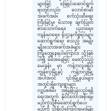
များဖြင့် ဖြေရှင်းဆောင်ရွက်
ရာတွင်လည်း လောင်စာဆီ
အခက်အခဲ၊ စက်သုံးဆီဈေး
ကြီးမြင့်မှု၊ မိသားစု ချက်ပြုတ်
စားသောက်ရေး၊ ပညာရေး၊
ကျန်းမာရေး၊ ရုံးဌာနကိစ္စရပ်များ
ဆောင်ရွက်ရေး စသည့် အမျိုး
မျိုးသောအခက်အခဲများ
ကြုံတွေ့နေရပါကြောင်း၊ သို့ဖြစ်
ပါ၍ မိမိအနေဖြင့် မေးလိုသည့်
မေးခွန်း မှာ ကန့်ဘလူခရိုင်၊
ကျွန်းလှမြို့နှင့် ကန့်ဘလူမြို့
အပါအဝင် ၎င်းမြို့နယ်များ
အတွင်းရှိကျေးရွာများ
လျှပ်စစ်မီး အမြန်ပြန်လည်ရရှိ
ရေးအတွက် နိုင်ငံတော်အစိုးရမှ
မည်ကဲ့သို့စီမံဆောင်ရွက်ပေး
မည်ကို သိရှိလိုကြောင်းမေးမြန်း