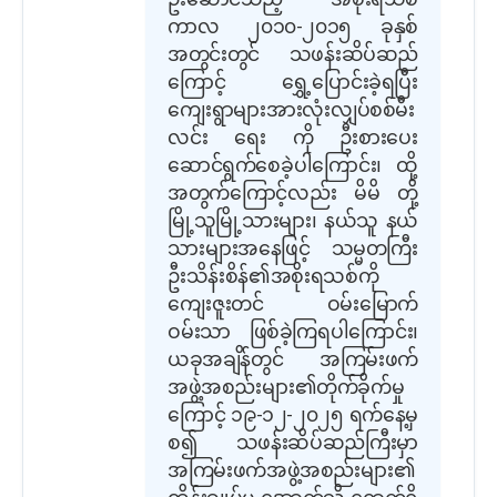
ကာလ ၂၀၁၀-၂၀၁၅ ခုနှစ်
အတွင်းတွင် သဖန်းဆိပ်ဆည်
ကြောင့် ရွှေ့ပြောင်းခဲ့ရပြီး
ကျေးရွာများအားလုံးလျှပ်စစ်မီး
လင်း ရေး ကို ဦးစားပေး
ဆောင်ရွက်စေခဲ့ပါကြောင်း၊ ထို့
အတွက်ကြောင့်လည်း မိမိ တို့
မြို့သူမြို့သားများ၊ နယ်သူ နယ်
သားများအနေဖြင့် သမ္မတကြီး
ဦးသိန်းစိန်၏အစိုးရသစ်ကို
ကျေးဇူးတင် ဝမ်းမြောက်
ဝမ်းသာ ဖြစ်ခဲ့ကြရပါကြောင်း၊
ယခုအချိန်တွင် အကြမ်းဖက်
အဖွဲ့အစည်းများ၏တိုက်ခိုက်မှု
ကြောင့် ၁၉-၁၂-၂၀၂၅ ရက်နေ့မှ
စ၍ သဖန်းဆိပ်ဆည်ကြီးမှာ
အကြမ်းဖက်အဖွဲ့အစည်းများ၏
ထိန်းချုပ်မှု အောက်သို့ ရောက်ရှိ