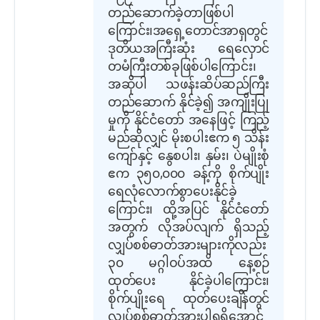
တည်ဆောက်ခဲ့တာဖြစ်ပါ
ကြောင်း၊အရှေ့တောင်အာရှတွင်
ဒုတိယအကြီးဆုံး ရေလှောင်
တမံကြီးတစ်ခုဖြစ်ပါကြောင်း၊
အဆိုပါ သဖန်းဆိပ်ဆည်ကြီး
တည်ဆောက် နိုင်ခဲ့၍ အကျိုးပြု
မှုကို နိုင်ငံတော် အနေဖြင့် ကြည့်
မည်ဆိုလျှင် မိုးစပါးဧက ၅ သိန်း
ကျော်နှင့် နွေစပါး၊ နှမ်း၊ ပဲမျိုးစုံ
ဧက ၃၅၀,၀၀၀ ခန့်ကို စိုက်ပျိုး
ရေလုံလောက်စွာပေးနိုင်ခဲ့
ကြောင်း၊ ထို့အပြင် နိုင်ငံတော်
အတွက် လိုအပ်လျက် ရှိသည့်
လျှပ်စစ်ဓာတ်အားများကိုလည်း
၃၀ မဂ္ဂါဝပ်အထိ နေ့စဉ်
ထုတ်ပေး နိုင်ခဲ့ပါကြောင်း၊
စိုက်ပျိုးရေ ထုတ်ပေးချိန်တွင်
လျှပ်စစ်ဓာတ်အားပါရရှိအောင်