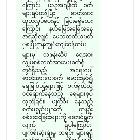
ကြောင်း၊ ယခုအချိန်ထိ စက်
များရပ်တန့်ပြီး ဓာတ်အား
ထုတ်လုပ်ပေးနိုင် ခြင်းမရှိသေး
ကြောင်း၊ နယ်မြေအခြေအနေ
အရဆိုလျှင် မေလတတိယပတ်
မှစပြီးဌာနကျွမ်းကျင်ဝန်ထမ်း
များမှ သဖန်းဆိပ် ရေအား
လျှပ်စစ်ဓာတ်အားပေးစက်ရုံ
တွင်ရှိသည့် အရေးပေါ်
ဓာတ်အားပေးစက် မောင်းနှင်၍
ရေမြုပ်ပန့်များဖြင့် စက်ရုံထဲသို့
ဝင်ရောက်နေသည့် ရေများစုပ်
ထုတ်ခြင်း၊ ပျက်စီး နေသည့်
စက်ပစ္စည်းများကို ကနဦး
စစ်ဆေးခြင်းများကို ဆောင်ရွက်
လျက် ရှိပါကြောင်း၊
ပျက်စီးဆုံးရှုံးမှု စာရင်း များရရှိ