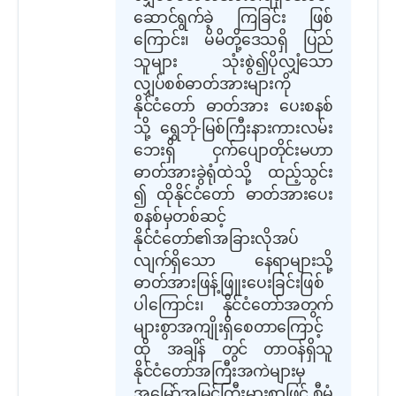
ဆောင်ရွက်ခဲ့ ကြခြင်း ဖြစ်
ကြောင်း၊ မိမိတို့ဒေသရှိ ပြည်
သူများ သုံးစွဲ၍ပိုလျှံသော
လျှပ်စစ်ဓာတ်အားများကို
နိုင်ငံတော် ဓာတ်အား ပေးစနစ်
သို့ ရွှေဘို-မြစ်ကြီးနားကားလမ်း
ဘေးရှိ ငှက်ပျောတိုင်းမဟာ
ဓာတ်အားခွဲရုံထဲသို့ ထည့်သွင်း
၍ ထိုနိုင်ငံတော် ဓာတ်အားပေး
စနစ်မှတစ်ဆင့်
နိုင်ငံတော်၏အခြားလိုအပ်
လျက်ရှိသော နေရာများသို့
ဓာတ်အားဖြန့်ဖြူးပေးခြင်းဖြစ်
ပါကြောင်း၊ နိုင်ငံတော်အတွက်
များစွာအကျိုးရှိစေတာကြောင့်
ထို အချိန် တွင် တာဝန်ရှိသူ
နိုင်ငံတော်အကြီးအကဲများမှ
အမြော်အမြင်ကြီးမားစွာဖြင့် စီမံ