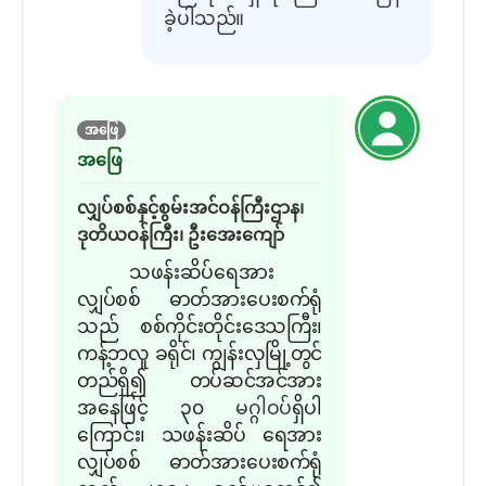
ခဲ့ပါသည်။
အဖြေ
အဖြေ
လျှပ်စစ်နှင့်စွမ်းအင်ဝန်ကြီးဌာန၊
ဒုတိယဝန်ကြီး၊ ဦးအေးကျော်
သဖန်းဆိပ်ရေအား
လျှပ်စစ် ဓာတ်အားပေးစက်ရုံ
သည် စစ်ကိုင်းတိုင်းဒေသကြီး၊
ကန့်ဘလူ ခရိုင်၊ ကျွန်းလှမြို့တွင်
တည်ရှိ၍ တပ်ဆင်အင်အား
အနေဖြင့် ၃၀
မဂ္ဂါဝပ်
ရှိပါ
ကြောင်း၊ သဖန်းဆိပ် ရေအား
လျှပ်စစ် ဓာတ်အားပေးစက်ရုံ