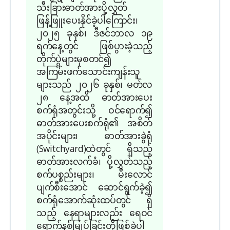
သီးခြားဓာတ်အားပို့လွှတ်
ဖြန့်ဖြူးပေးနိုင်ခဲ့ပါကြောင်း၊
၂၀၂၅ ခုနှစ်၊ ဒီဇင်ဘာလ ၁၉
ရက်နေ့တွင် ဖြစ်ပွားခဲ့သည့်
တိုက်ပွဲများမှစတင်၍
အကြမ်းဖက်သောင်းကျန်းသူ
များသည် ၂၀၂၆ ခုနှစ်၊ မတ်လ
၂၈ နေ့အထိ ဓာတ်အားပေး
စက်ရုံအတွင်းသို့ ဝင်ရောက်၍
ဓာတ်အားပေးစက်ရုံ၏ အစိတ်
အပိုင်းများ၊ ဓာတ်အားခွဲရုံ
(Switchyard)ထဲတွင် ရှိသည့်
ဓာတ်အားလက်ခံ၊ ပို့လွှတ်သည့်
စက်ပစ္စည်းများ၊ မီးလောင်
ပျက်စီးအောင် ဆောင်ရွက်ခဲ့၍
စက်ရုံအောက်ဆုံးထပ်တွင် ရှိ
သည့် နေရာများလည်း ရေဝင်
ရောက်နစ်မြုပ်ခြင်းတို့ဖြစ်ခဲ့ပါ