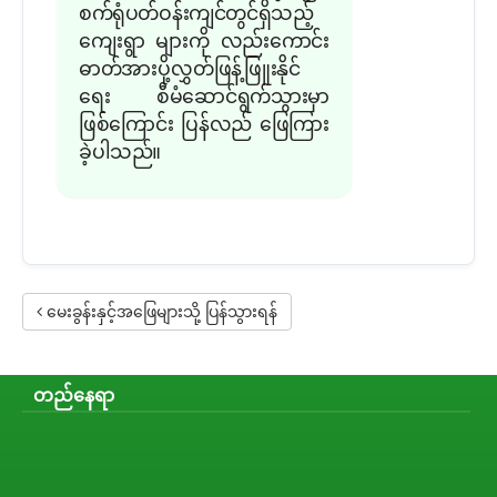
စက်ရုံပတ်ဝန်းကျင်တွင်ရှိသည့်
ကျေးရွာ များကို လည်းကောင်း
ဓာတ်အားပို့လွှတ်ဖြန့်ဖြူးနိုင်
ရေး စီမံ‌ဆောင်ရွက်သွားမှာ
ဖြစ်ကြောင်း ပြန်လည် ဖြေကြား
ခဲ့ပါသည်။
မေးခွန်းနှင့်အဖြေများသို့ ပြန်သွားရန်
တည်နေရာ