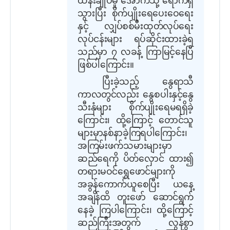
သွားပြီး စိုက်ပျိုးရေပေးဝေရေး
နှင့် လျှပ်စစ်မီးထုတ်လုပ်ရေး
လုပ်ငန်းများ ရပ်ဆိုင်းထားခဲ့ရ
သည်မှာ ၇ လခန့် ကြာမြင့်နေပြီ
ဖြစ်ပါကြောင်း။
ပြီးခဲ့သည့်‌ နွေရာသီ
ကာလတွင်လည်း နွေစပါးနှင့်နွေ
သီးနှံများ စိုက်ပျိုးရေမရရှိခဲ့
ကြောင်း၊ ထို့ကြောင့် တောင်သူ
များမှာနစ်နာခဲ့ကြရပါကြောင်း၊
အကြမ်းဖက်သမားများမှာ
ဆည်ရေကို ပိတ်လှောင် ထား၍
တရားမဝင်ရွှေဖောင်များကို
အခွန်ကောက်ယူစေပြီး ယနေ့
အချိန်ထိ တူးဖော် ဆောင်ရွက်
နေခဲ့ ကြပါကြောင်း၊ ထို့ကြောင့်
ဆည်ကြီးအတွက် လွန်စွာ