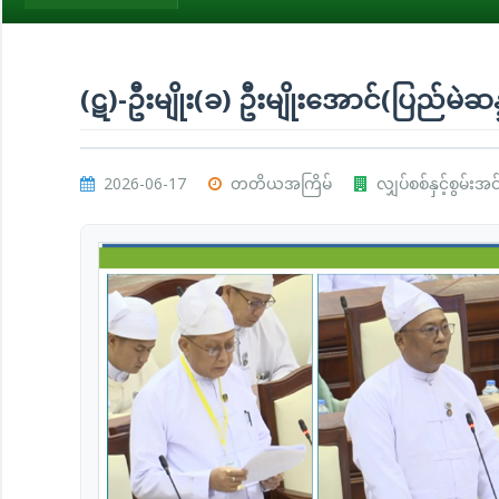
(ဋ)-ဦးမျိုး(ခ) ဦးမျိုးအောင်(ပြည်မဲဆန
2026-06-17
တတိယအကြိမ်
လျှပ်စစ်နှင့်စွမ်းအ