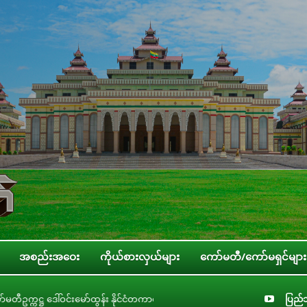
အစည်းအဝေး
ကိုယ်စားလှယ်များ
ကော်မတီ/ကော်မရှင်များ
င်ငံတကာခေါင်းဆောင်မှုကောလိပ် (ILC) မှ တာဝန်ရှိပုဂ္ဂိုလ်များနှင့် တွေ့ဆုံ
ပြည်သ