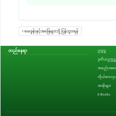
မေးခွန်းနှင့်အဖြေများသို့ ပြန်သွားရန်
တည်နေရာ
ဥက္ကဋ္ဌ
ဒုတိယဥက္ကဋ္ဌ
အစည်းအဝေး
ကိုယ်စားလှယ
အဆိုများ
E-Books