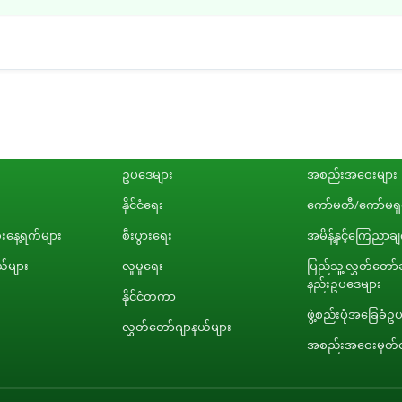
ဥပဒေများ
အစည်းအဝေးများ
နိုင်ငံရေး
ကော်မတီ/ကော်မရှင
နေ့ရက်များ
စီးပွားရေး
အမိန့်နှင့်ကြေညာခ
်များ
လူမှုရေး
ပြည်သူ့လွှတ်တော်ဆ
နည်းဥပဒေများ
နိုင်ငံတကာ
ဖွဲ့စည်းပုံအခြေခံဥ
လွှတ်တော်ဂျာနယ်များ
အစည်းအဝေးမှတ်တ