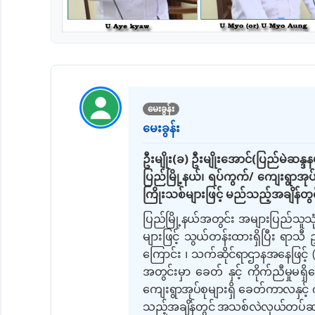
မေးခွန်း
မေးခွန်း
ဦးမျိုး(ခ) ဦးမျိုးအောင်(ပြည်မဲဆန္ဒန
ပြည်မြို့နယ်၊ ရပ်ကွက်/ ကျေးရွာအု
ကြိုးသစ်များဖြင့် မည်သည့်အချိန်တွင
ပြည်မြို့နယ်အတွင်း အများပြည်သူသု
များဖြင့် သွယ်တန်းထားရှိပြီး ရာသီ ဥ
ကြောင်း
၊ သက်ဆိုင်ရာဌာနအနေဖြင့်
အတွင်းမှာ ခေတ် နှင့် ကိုက်ညီမှု
မရှိ
ကျေးရွာအုပ်စုများရှိ ခေတ်ကာလနှင့်
သည့်အချိန်တွင် အသစ်လဲလှယ်တပ်ဆ