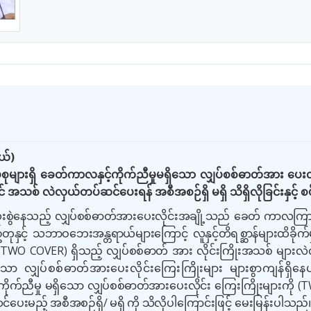
ယ်)
ပ်စုများရှိ ခေတ်ကာလနှင့်ကိုက်ညီမှုမရှိသော လျှပ်စစ်ဓာတ်အား ပ
် အသစ် လဲလှယ်တပ်ဆင်ပေးရန် အစီအစဉ်ရှိ မရှိ သိရှိလိုခြင်းနှင့် စ
ံးစွဲနေသည့် လျှပ်စစ်ဓာတ်အားပေးလိုင်းအချို့သည် ခေတ် ကာလကြာမြ
တုနှင့် သဘာဝဘေးအန္တရာယ်များကြောင့် လူနှင့်တိရစ္ဆာန်များထိခိုက်မှု
 (TWO COVER) ရှိသည့် လျှပ်စစ်ဓာတ် အား လိုင်းကြိုးအသစ် များ
သော လျှပ်စစ်ဓာတ်အားပေးလိုင်းကြေးကြိုးများ များစွာကျန်ရှိနေ
 ကိုက်ညီမှု မရှိသော လျှပ်စစ်ဓာတ်အားပေးလိုင်း ကြေးကြိုးများကို 
င်ပေးမည့်
အစီအစဉ်ရှိ/ မရှိ ကို သိလိုပါကြောင်းဖြင့် မေးမြန်းပါသည်