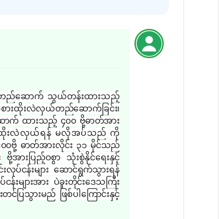
်း တည်ဆောက်
သွယ်တန်းထားသည့်
 အစားထိုးလဲလှယ်တည်ဆောက်ခြင်း၊
ာက် ထားသည့် ၄၀၀ ဗို့ဓာတ်အား
းလဲလှယ်ရန် မလိုအပ်သည် ကို
၀ဗို့ ဓာတ်အားလိုင်း
၃၁ မိုင်သည်
်
ဗို့အားပြည့်ဝစွာ သုံးစွဲနိုင်ရေးနှင့်
်းလုပ်ငန်းများ ဆောင်ရွက်
သွားရန်
်ငန်းများအား ပဲခူးတိုင်း
ဒေသကြီး
င်ပြသွားမည် ဖြစ်ပါကြောင်းနှင့်