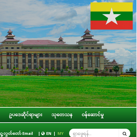
ဥပဒေဆိုင်ရာများ
သုတေသန
ဝန်ဆောင်မှု
ူ့လွှတ်တော် Email
တတိယအကြိမ် ပြည်သူ့လွှတ်တော် ဒုတိယပုံမှန်အစည်းအဝေး အောင်မြင်စွာကျင်း
|
EN
|
MY