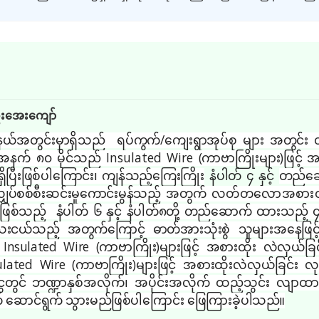
၊ ဦးအေးကျော်
မြို့နယ်အတွင်းမှာရှိသည် ရပ်ကွက်/ကျေးရွာအုပ်စု များ အတွင
ည့် အနက် ၈၀ မိုင်သည် Insulated Wire
(ကာဗာကြိုးများ)ဖြင့်
ှိပြီးဖြစ်ပါကြောင်း၊ ကျန်သည့်ကြေးကြိုး
နံပါတ် ၄ နှင့်
တည်ဆေ
လျှပ်စစ်စီးဆင်းမှုကောင်းမွန်သည့်
အတွက်
လတ်တလောအစားထို
ဖြစ်သည့် နံပါတ် ၆ နှင့် နံပါတ်၈တို့ တည်ဆောက် ထားသည့် ၄၀
သေးငယ်သည့် အတွက်ကြောင့် ဓာတ်အားသုံးစွဲ
သူများအနေဖြင့
်
Insulated Wire (ကာဗာကြိုး)များဖြင့် အစားထိုး လဲလှယ်ခြင
ulated Wire (ကာဗာကြိုး)များဖြင့် အစားထိုးလဲလှယ်ခြင်း
လုပ
ံငွေတွင် ဘဏ္ဍာနှစ်အလိုက်၊ အပိုင်းအလိုက် ထည့်သွင်း
လျာထားတ
က် ဆောင်ရွက် သွားမည်ဖြစ်ပါကြောင်း ဖြေကြားခဲ့ပါသည်။