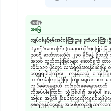
အဖြေ
အဖြေ
လျှပ်စစ်နှင့်စွမ်းအင်ဝန်ကြီးဌာန၊ ဒုတိယဝန်ကြီး
ပဲခူးတိုင်းဒေသကြီး (အနောက်ပိုင်း)၊ ပြည်
၄၀၀ဗို့ ဓာတ်အားလိုင်း ၂၃၀ မိုင်ခန့် ရှိသ
အသစ် သွယ်တန်းခြင်းများ ဆောင်ရွက်
ထားရ
လိုင်း၁၁၉ မိုင်တွင် လက်ရှိဝန်အားနိုင်နင်းပြီး 
တွေ့ရှိရပါကြောင်း၊
ကျန်ရှိသည့် ကြေးကြိုး
သက်တမ်းကြာမြင့်ပြီး ကြိုးအရွယ်အစား 
လျှပ်စစ်အန္တရာယ် ကင်းရှင်းစေရေးအတွက
လိုအပ်ပါကြောင်း၊ သို့ဖြစ်ပါ၍ အဆိုပါ Ins
အစိုးရ အဖွဲ့၏ နီးစပ်ရာငွေလုံးငွေရင်းရန်ပု
နှစ်စဉ်ရန်ပုံငွေရရှိမှု အပေါ်မူတည်၍ ဆက်လ