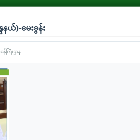
္ဒနယ်)-မေးခွန်း
င်ဝန်ကြီးဌာန