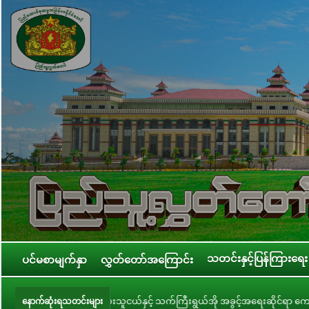
သတင်းနှင့်ပြန်ကြားရေး
ပင်မစာမျက်နှာ
လွှတ်တော်အကြောင်း
ငယ်နှင့် သက်ကြီးရွယ်အို အခွင့်အရေးဆိုင်ရာ ကော်မတီဥက္ကဋ္ဌ ဒေါ်ဝင်းမော်ထွန်း နို
နောက်ဆုံးရသတင်းများ