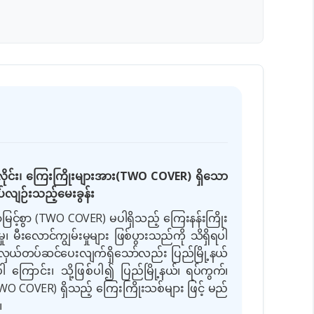
ေးလိုင်း၊ ကြေးကြိုးများအား(TWO COVER) ရှိသော
ပ်လျဉ်းသည့်မေးခွန်း
င့်စွာ (TWO COVER) မပါရှိသည့် ကြေးနန်းကြိုး
၊ မီးလောင်ကျွမ်းမှုများ ဖြစ်ပွားသည်ကို သိရှိရပါ
လဲလှယ်တပ်ဆင်ပေးလျက်ရှိသော်လည်း ပြည်မြို့နယ်
ပါ ကြောင်း၊ သို့ဖြစ်ပါ၍
ပြည်မြို့နယ်၊ ရပ်ကွက်၊
(TWO COVER) ရှိသည့် ကြေးကြိုးသစ်များ ဖြင့် မည်
။