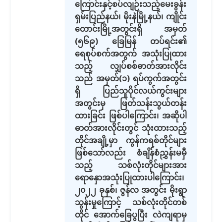
ကြောင်းနှင့်စပ်လျဉ်းသည့်မေးခွန်း
ရှမ်းပြည်နယ်၊ မိုးနဲမြို့နယ်၊ ကျိုင်း
တောင်းမြို့အတွင်းရှိ အမှတ်
(၅၆၉) ခြေမြန် တပ်ရင်း၏
ရေစုပ်စက်အတွက် အသုံးပြုထား
သည့် လျှပ်စစ်ဓာတ်အားလိုင်း
သည် အမှတ်(၁) ရပ်ကွက်အတွင်း
ရှိ ပြည်သူပိုင်လယ်ကွင်းများ
အတွင်းမှ ဖြတ်သန်းသွယ်တန်း
ထားခြင်း ဖြစ်ပါကြောင်း၊ အဆိုပါ
ဓာတ်အားလိုင်းတွင် သုံးထားသည့်
တိုင်အချို့မှာ ကွန်ကရစ်တိုင်များ
ဖြစ်သော်လည်း စံချိန်စံညွှန်းမမှီ
သည့် သစ်လုံးတိုင်များအား
ရောနှောအသုံးပြုထားပါကြောင်း၊
၂၀၂၂ ခုနှစ်၊ ဇွန်လ အတွင်း မိုးရွာ
သွန်းမှုကြောင့် သစ်လုံးတိုင်တစ်
တိုင် အောက်ခြေပွပြီး လဲကျရာမှ