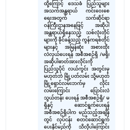
ထို့ကြောင့် ဒေသခံ ပြည်သူများ
အသက်အန္တရာယ် ကင်းဝေးစေ
ရေးအတွက် သက်ဆိုင်ရာ
ဝန်ကြီးဌာနအနေဖြင့် အဆိုပါ
အန္တရာယ်ရှိနေသည့် သစ်လုံးတိုင်
များကို ခိုင်ခန့်သည့် ကွန်ကရစ်တိုင်
များနှင့် အမြန်ဆုံး အစားထိုး
လဲလှယ်ပေးရန် အစီအစဉ်ရှိ /မရှိ၊
အဆိုပါဓာတ်အားလိုင်းကို
ပြည်သူပိုင် လယ်ကွင်း အတွင်းမှ
မဟုတ်ဘဲ မြို့ပတ်လမ်း သို့မဟုတ်
မြို့ရှောင်လမ်းဘက်မှ လိုင်း
လမ်းကြောင်း ပြောင်းလဲ
သွယ်တန်း ပေးရန် အစီအစဉ်ရှိ/ မ
ရှိနှင့် ဆောင်ရွက်ပေးရန်
အစီအစဉ်ရှိပါက မည်သည့်အချိန်
တွင် လုပ်ငန်း စတင်ဆောင်ရွက်
ပေးနိုင်မည်ကို သိလိုပါကြောင်း