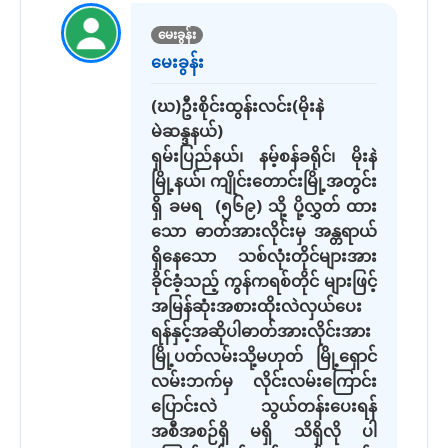
မေးခွန်း
မေးခွန်း
(ဃ)ဦးစိုင်းထွန်းလင်း(မိုးနဲ
မဲဆန္ဒနယ်)
ရှမ်းပြည်နယ်၊ နမ့်စန်ခရိုင်၊ မိုးနဲ
မြို့နယ်၊ ကျိုင်းတောင်းမြို့အတွင်း
ရှိ ခမရ (၅၆၉) သို့ ပို့လွှတ် ထား
သော ဓာတ်အားလိုင်းမှ အန္တရာယ်
ရှိနေသော သစ်လုံးတိုင်များအား
ခိုင်ခံ့သည့် ကွန်ကရစ်တိုင် များဖြင့်
အမြန်ဆုံးအစားထိုးလဲလှယ်ပေး
ရန်နှင့်အဆိုပါဓာတ်အားလိုင်းအား
မြို့ပတ်လမ်းသို့မဟုတ် မြို့ရှောင်
လမ်းဘက်မှ လိုင်းလမ်းကြောင်း
ပြောင်းလဲ သွယ်တန်းပေးရန်
အစီအစဉ်ရှိ မရှိ သိရှိလို ပါ