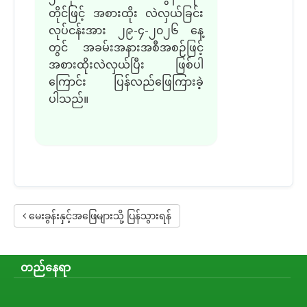
တိုင်ဖြင့် အစားထိုး လဲလှယ်ခြင်း
လုပ်ငန်းအား ၂၉-၄-၂၀၂၆ နေ့
တွင် အခမ်းအနားအစီအစဉ်ဖြင့်
အစားထိုးလဲလှယ်ပြီး ဖြစ်ပါ
ကြောင်း ပြန်လည်ဖြေကြားခဲ့
ပါသည်။
မေးခွန်းနှင့်အဖြေများသို့ ပြန်သွားရန်
တည်နေရာ