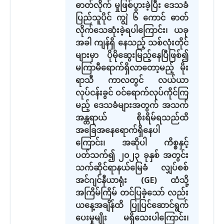
ဓာတ်လိုက် မှုဖြစ်ပွားခဲ့ပြီး ဒေသခံ
ပြည်သူပိုင် ကျွဲ ၆ ကောင် ဓာတ်
လိုက်သေဆုံးခဲ့ရပါကြောင်း၊ ယခု
အခါ ကျန်ရှိ နေသည့် သစ်လုံးတိုင်
များမှာ ပိုမိုဆွေးမြည့်နေပြီဖြစ်၍
မကြာမီရောက်ရှိလာတော့မည့် မိုး
ရာသီ ကာလတွင် လယ်ယာ
လုပ်ငန်းခွင် ဝင်ရောက်လုပ်ကိုင်ကြ
မည့် ဒေသခံများအတွက် အသက်
အန္တရာယ် စိုးရိမ်ရသည်ထိ
အခြေအနေရောက်ရှိနေပါ
ကြောင်း၊ အဆိုပါ ကိစ္စနှင့်
ပတ်သက်၍ ၂၀၂၃ ခုနှစ် အတွင်း
သက်ဆိုင်ရာနယ်မြေခံ လျှပ်စစ်
အင်ဂျင်နီယာရုံး (GE) ထံသို့
အကြိမ်ကြိမ် တင်ပြခဲ့သော် လည်း
ယနေ့အချိန်ထိ ပြုပြင်ဆောင်ရွက်
ပေးမှုမျိုး မရှိသေးပါကြောင်း၊