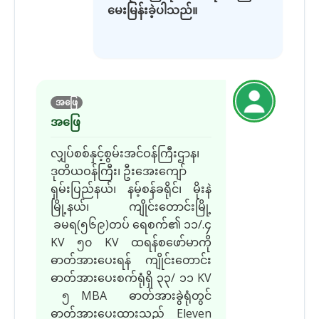
မေးမြန်းခဲ့ပါသည်။
အဖြေ
အဖြေ
လျှပ်စစ်နှင့်စွမ်းအင်ဝန်ကြီးဌာန၊
ဒုတိယဝန်ကြီး၊ ဦးအေးကျော်
ရှမ်းပြည်နယ်၊ နမ့်စန်ခရိုင်၊ မိုးနဲ
မြို့နယ်၊ ကျိုင်းတောင်းမြို့
ခမရ(၅၆၉)တပ် ရေစက်၏ ၁၁/.၄
KV ၅၀ KV ထရန်စဖော်မာကို
ဓာတ်အားပေးရန် ကျိုင်းတောင်း
ဓာတ်အားပေးစက်ရုံရှိ ၃၃/ ၁၁ KV
၅ MBA ဓာတ်အားခွဲရုံတွင်
ဓာတ်အားပေးထားသည့် Eleven