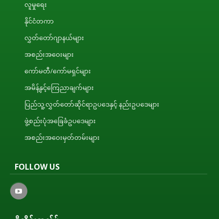
လူမှုရေး
နိုင်ငံတကာ
လွှတ်တော်ဂျာနယ်များ
အစည်းအဝေးများ
ကော်မတီ/ကော်မရှင်များ
အမိန့်နှင့်ကြေညာချက်များ
ပြည်သူ့လွှတ်တော်ဆိုင်ရာဥပဒေနှင့် နည်းဥပဒေများ
ဖွဲ့စည်းပုံအခြေခံဥပဒေများ
အစည်းအဝေးမှတ်တမ်းများ
FOLLOW US