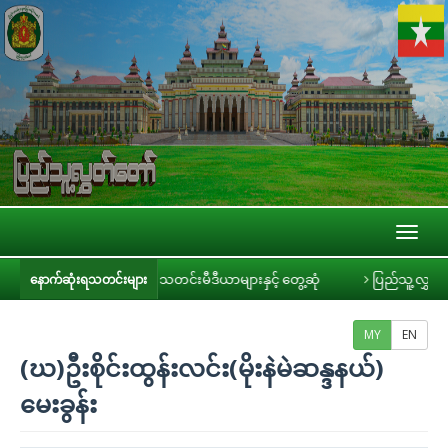
Toggl
naviga
ဥက္ကဋ္ဌ ဦးခင်ရီ သတင်းမီဒီယာများနှင့် တွေ့ဆုံ
ပြည်သူ့လွှတ်တော် အစိုးရ၏ 
နောက်ဆုံးရသတင်းများ
MY
EN
(ဃ)ဦးစိုင်းထွန်းလင်း(မိုးနဲမဲဆန္ဒနယ်)
မေးခွန်း