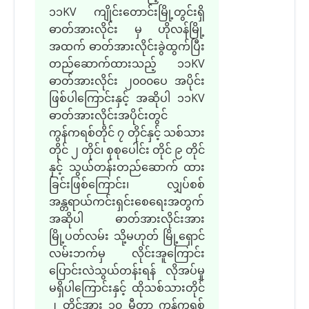
၁၁KV ကျိုင်းတောင်းမြို့တွင်းရှိ
ဓာတ်အားလိုင်း မှ ဟိုလန်မြို့
အထက် ဓာတ်အားလိုင်းခွဲထွက်ပြီး
တည်ဆောက်ထားသည့် ၁၁KV
ဓာတ်အားလိုင်း ၂၀၀၀ပေ အပိုင်း
ဖြစ်ပါကြောင်းနှင့် အဆိုပါ ၁၁KV
ဓာတ်အားလိုင်းအပိုင်းတွင်
ကွန်ကရစ်တိုင် ၇ တိုင်နှင့် သစ်သား
တိုင် ၂ တိုင်၊ စုစုပေါင်း တိုင် ၉ တိုင်
နှင့် သွယ်တန်းတည်ဆောက် ထား
ခြင်းဖြစ်ကြောင်း၊ လျှပ်စစ်
အန္တရာယ်ကင်းရှင်းစေရေးအတွက်
အဆိုပါ ဓာတ်အားလိုင်းအား
မြို့ပတ်လမ်း သို့မဟုတ် မြို့ရှောင်
လမ်းဘက်မှ လိုင်းအူကြောင်း
ပြောင်းလဲသွယ်တန်းရန် လိုအပ်မှု
မရှိပါကြောင်းနှင့် ထိုသစ်သားတိုင်
၂ တိုင်အား ၁၀ မီတာ ကွန်ကရစ်