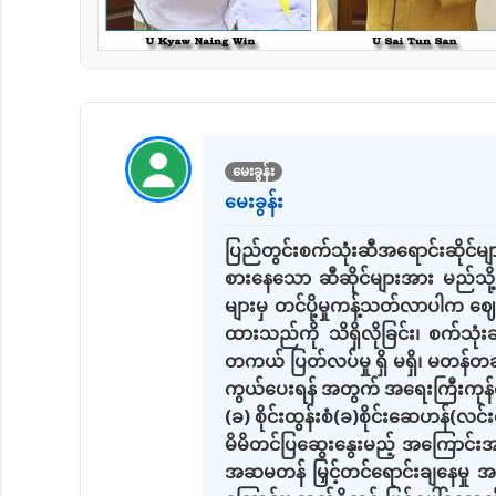
မေးခွန်း
မေးခွန်း
ပြည်တွင်းစက်သုံးဆီအရောင်းဆိုင်များ
စားနေသော ဆီဆိုင်များအား မည်သို့သေ
များမှ တင်ပို့မှုကန့်သတ်လာပါက ဈေ
ထားသည်ကို သိရှိလိုခြင်း၊ စက်သုံးဆ
တကယ် ပြတ်လပ်မှု ရှိ မရှိ၊ မတန်တဆဈ
ကွယ်ပေးရန် အတွက် အရေးကြီးကုန်စည်
(ခ) စိုင်းထွန်းစံ(ခ)စိုင်းဆေဟန်(လင်
မိမိတင်ပြဆွေးနွေးမည့် အကြောင်းအ
အဆမတန် မြှင့်တင်ရောင်းချနေမှု အပေ