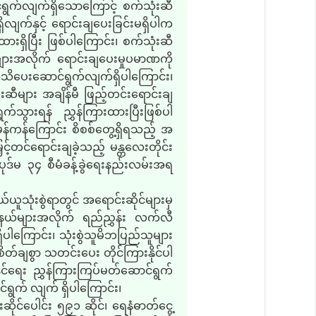
င်ရွက်လျက်ရှိသောကြောင့် စက်သုံးဆီ
ိလျက်နှင့် ရောင်းချပေးခြင်းမရှိပါက
ထားရှိပြီး ဖြစ်ပါကြောင်း၊ စက်သုံးဆီ
ားအလိုက် ရောင်းချပေးမှုပမာဏကို
အသိပေးဆောင်ရွက်လျက်ရှိပါကြောင်း၊
ဆီများ အချိန်မီ ဖြည့်တင်းရောင်းချ
ွက်သွားရန် ညွှန်ကြားထားပြီးဖြစ်ပါ
ှန်ကန်ကြောင်း စိစစ်တွေ့ရှိရသည့် အ
်တင်ရောင်းချခဲ့သည့် မန္တလေးတိုင်း
ေပုဒ်မ ၃၄ စီမံခန့်ခွဲရေးနည်းလမ်းအရ
ူသုံးစွဲရာတွင် အရောင်းဆိုင်များမှ
မြို့နယ်များအလိုက် ရည်ညွှန်း လက်လီ
ပါကြောင်း၊ သုံးစွဲသူမိဘပြည်သူများ
ံစိတ်ချစွာ သတင်းပေး တိုင်ကြားနိုင်ပါ
င်ရေး ညွှန်ကြားကြပ်မတ်ဆောင်ရွက်
်ရွက် လျက် ရှိပါကြောင်း၊
ိုင်ပေါင်း ၅၉၁ ဆိုင်၊ ရေနံဓာတ်ငွေ့