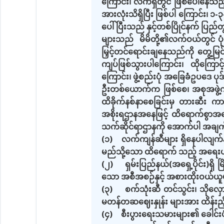
ကြောင်း၊ လက်ရှိတွင် ဖြစ်ပေါ်နေသည
အားလုံးသိရှိပြီး ဖြစ်ပါ ကြောင်း၊ 
ပေါ်ပြီးသည် နှင့်တစ်ပြိုင်နက် ပြည်တ
များသည် မိမိတို့၏လက်ဝယ်တွင် ပုံမှ
မြှင့်တင်ရောင်းချနေသည်ကို တွေ့မြ
ကျပ်ဖြစ်သွားပါကြောင်း၊ ထိုကြောင့
ကြောင်း၊ ဖွဲ့စည်းပုံ အခြေခံဥပဒေ ပုဒ
ဦးတစ်ယောက်က ဖြစ်စေ၊ အစုအဖွဲ့ကဖြစ
ထိခိုက်နစ်နာစေခြင်းမှ တားဆီး ကာက
အစိုးရဌာနအနေဖြင့် ထိရောက်စွာအရေ
သက်ဆိုင်ရာဌာနကို အောက်ပါ အချက်မျ
(၁) လက်ကျန်ဆီများ ရှိနေပါလျက်နှင့
မည်သို့သော ထိရောက် သည့် အရေးယူ
(၂) ရှမ်းပြည်နယ်(အရှေ့ပိုင်း)ရှိ မြ
သော အစီအစဉ်နှင့် အစားထိုးဝယ်ယူမ
(၃) စက်သုံးဆီ တင်သွင်း၊ သိုလှောင်
မတန်တဆဈေးနှုန်း များအား ထိန်းညှိ
(၄) စီးပွားရေးသမားများ၏ ခေါင်းပ