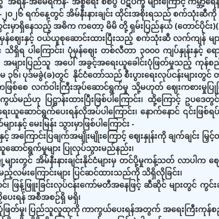
့် အီရန်-အမေရိကန်- အစ္စရေး စစ်ပွဲ ပဋိပက္ခ များကြောင့် ကမ္ဘာ
၁-၃-၂၀၂၆ ရက်နေ့တွင် အိမ်နီးနားချင်း ထိုင်းအစိုးရသည် စက်သုံးဆီက
ွင်းမှာရှိနေသည့် အဓိက ကတော့ မိမိ တို့ ရှမ်းပြည်နယ် (တောင်ပိုင်း)(
န်ဈေးနှင့် ဝယ်ယူစုဆောင်းထားပြီးသည့် စက်သုံးဆီ လက်ကျန် များ ရ
င် သိရှိရ ပါကြောင်း၊ ပုံမှန်ဈေး တစ်လီတာ ၃၀၀၀ ကျပ်နှုန်းနှင့် 
် အများပြည်သူ အပေါ် အခွင့်အရေးယူခေါင်းပုံဖြတ်မှုသည့် ကုန်စည
်မ ၃၆၊ ပုဒ်မခွဲ(ခ)တွင် နိုင်ငံတော်သည် စီးပွားရေးလုပ်ငန်းများတွင် 
်စေ လက်ဝါးကြီးအုပ်ဆောင်ရွက်မှု သို့မဟုတ် ဈေးကစားမှုပြုခြင်
ွယ်မည်ဟု ပြဋ္ဌာန်းထားပြီးဖြစ်ပါကြောင်း၊ ထို့ကြောင့် ဥပဒေတွင
းယူဆောင်ရွက်ပေးရန်လိုအပ်ပါကြောင်း၊ နောက်နောင် ၎င်းဖြစ်ရပ်မ
ားနှင့် မေးမြန်း သွားမှာဖြစ်ပါကြောင်း -
် အကြောင်းပြချက်အမျိုးမျိုးကြောင့် ဈေးနှုန်းကို ချက်ချင်း မြှင
ဆောင်ရွက်မှုများ ပြုလုပ်သွားမည်နည်း၊
ို့များတွင် အိမ်နီးနားချင်းနိုင်ငံများမှ တင်ပို့မှုကန့်သတ် လာပါက
ည့်လမ်းကြောင်းများ ပြင်ဆင်ထားသည်ကို သိရှိလိုခြင်း၊
၊ ဖြန့်ဖြူးခြင်းလုပ်ငန်းကော်မတီအနေဖြင့် ဆီဆိုင် များတွင် ကွင်
ပေးရန် အစီအစဉ်ရှိ မရှိ၊
ုံဖြတ်မှု၊ ပြည်သူလူထုကို ကာကွယ်ပေးရန်အတွက် အရေးကြီးကုန်စည