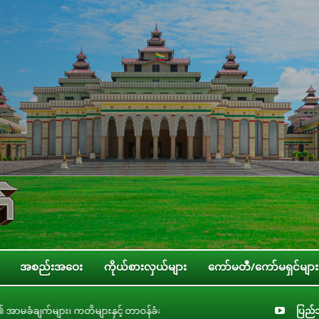
အစည်းအဝေး
ကိုယ်စားလှယ်များ
ကော်မတီ/ကော်မရှင်များ
ခံချက်များစိစစ်ရေးကော်မတီနှင့် ပြည်ထောင်စုအဆင့် အဖွဲ့အစည်းများ၊ ဝန်ကြီးဌာနမ
ပြည်သ