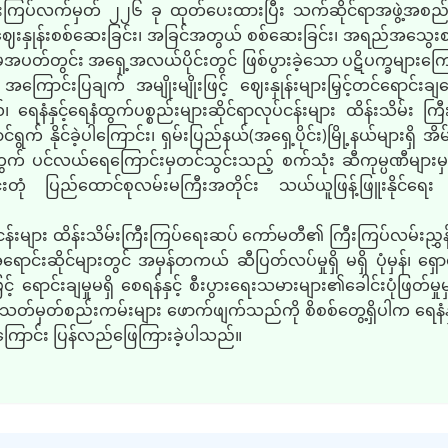
ပ်လက်မှတ် ၂၂၆ ခု ထုတ်ပေးထားပြီး သက်ဆိုင်ရာအဖွဲ့အစည်းများ၏ 
း ဈေးနှုန်းစစ်ဆေးခြင်း၊ အခြင်အတွယ် စစ်ဆေးခြင်း၊ အရည်အသွေးစစ
်တွင်း အရှေ့အလယ်ပိုင်းတွင် ဖြစ်ပွားခဲ့သော ပဋိပက္ခများကြောင
ာင်းပြချက် အမျိုးမျိုးဖြင့် ဈေးနှုန်းများမြှင့်တင်ရောင်းချ
၊ ရေနံနှင့်ရေနံထွက်ပစ္စည်းများဆိုင်ရာလုပ်ငန်းများ ထိန်းသိမ်
က် နိုင်ခဲ့ပါကြောင်း၊ ရှမ်းပြည်နယ်(အရှေ့ပိုင်း)မြို့နယ်များရှိ အိမ်နီ
 ပင်လယ်ရေကြောင်းမှတင်သွင်းသည့် စက်သုံး ဆီကုမ္ပဏီများမှ တ
ုင်းတုံ ပြည်ထောင်စုလမ်းမကြီးအတိုင်း သယ်ယူဖြန့်ဖြူးနိုင်ရေ
်းများ ထိန်းသိမ်းကြီးကြပ်ရေးဆပ် ကော်မတီ၏ ကြီးကြပ်လမ်းညွှန်မှုဖြ
ာင်းဆိုင်များတွင် အမှန်တကယ် ဆီပြတ်လပ်မှုရှိ မရှိ ပုံမှန်၊ ရှ
 ရောင်းချမှုမရှိ စေရန်နှင့် စီးပွားရေးသမားများ၏ခေါင်းပုံဖြတ်မှ
် သတ်မှတ်စည်းကမ်းများ ဖောက်ဖျက်သည်ကို စိစစ်တွေ့ရှိပါက ရေနံ
ြောင်း ပြန်လည်ဖြေကြားခဲ့ပါသည်။