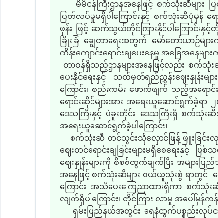
မိမိဝန်ကြီးဌာနအနေဖြင့် စက်သုံးဆီများ ပြတ်လ
ပြတ်လပ်မှုမရှိပါကြောင်းနှင့် စက်သုံးဆီပုံမှန်
ဖုန်း ဖြင့် ဆက်သွယ်တိုင်ကြားနိုင်ပါကြောင်းနှင
ခြိုးခြံ ချွေတာရေးအတွက် မော်တော်ယာဉ်မျာ
ထိန်းကျောင်းရောင်းချပေးနေမှု အခြေအနေများက
တာဝန်ရှိသည့်ဌာနများအနေဖြင့်လည်း စက်သုံးဆီ 
ပေးနိုင်ရေးနှင့် သတ်မှတ်ရည်ညွှန်းဈေးနှုန်းမ
ကြောင်း၊ စည်းကမ်း ဖောက်ဖျက် သည့်အရောင်းဆိုင
ရောင်းဆိုင်များအား အရေးယူဆောင်ရွက်ခဲ့ရာ ၂၀၂
ဒေသကြီးနှင့် ပဲခူးတိုင်း ဒေသကြီးရှိ စက်သုံးဆ
အရေးယူဆောင်ရွက်ခဲ့ပါကြောင်း၊
စက်သုံးဆီ တင်သွင်းသိုလှောင်ဖြန့်ဖြူးခြင်းလု
ဈေးတင်ရောင်းချခြင်းများမရှိစေရေးနှင့် ဖြစ်သင
ဈေးနှုန်းများကို စိစစ်တွက်ချက်ပြီး အများပြ
အနေဖြင့် စက်သုံးဆီများ ဝယ်ယူသုံးစွဲ ရာတွင် ကျေ
ကြောင်း အသိပေးကြေညာထားရှိကာ စက်သုံးဆီအရေ
လျက်ရှိပါကြောင်း၊ တိုင်ကြား လာမှု အပေါ်မှန်
ရှမ်းပြည်နယ်အတွင်း ရေနံထွက်ပစ္စည်းလုပ်ငန်းလိ