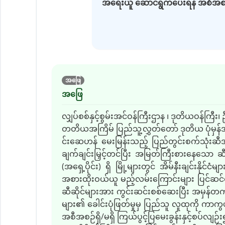
အရေးယူ ဆောင်ရွက်ပေးရန် အစီအစဉ်ရှိ
အဖြေ
အဖြေ
လျှပ်စစ်နှင့်စွမ်းအင်ဝန်ကြီးဌာန ၊ ဒုတိယဝန်ကြီး၊ ဦ
တတိယအကြိမ် ပြည်သူ့လွှတ်တော် ဒုတိယ ပုံမှန်အစည
င်းဆေဟန် မေးမြန်းသည့် ပြည်တွင်းစက်သုံးဆီအရေ
ချက်ချင်းမြှင့်တင်ပြီး အမြတ်ကြီးစားနေသော 
(အရှေ့ပိုင်း) ရှိ မြို့များတွင် အိမ်နီးချင်းန
အစားထိုးဝယ်ယူ မည့်လမ်းကြောင်းများ ပြင်ဆင်ထား
ဆီဆိုင်များအား ကွင်းဆင်းစစ်ဆေးပြီး အမှန်တကယ်
များ၏ ခေါင်းပုံဖြတ်မှုမှ ပြည်သူ လူထုကို က
အစီအစဉ်ရှိ/မရှိ ကြယ်ပွင့်ပြမေးခွန်းနှင့်စပ်လျ