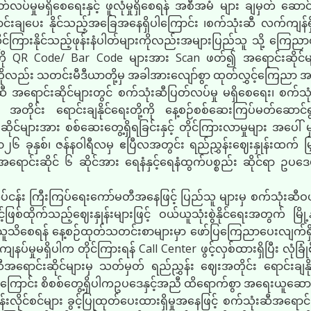
ပ်မှုမရှိစေရေးနှင့် ဖူလုံမှုရှိစေရန် အစီအမံ များ ချမှတ် ဆော
 ရောင်းချပေး နိုင်သည့်အခြေအနေရှိပါကြောင်း ၊စက်သုံးဆီ လက်ကျန်ရှ
့်တိုင်ကြားနိုင်သည့်ဖုန်းနံပါတ်များကိုလည်းအများပြည်သူ သို့ ကြေညာ
းကို QR Code/ Bar Code များအား Scan ဖတ်၍ အရောင်းဆိုင်မျ
ိုလည်း သတင်းမီဒီယာတို့မှ အခါအားလျော်စွာ ထုတ်လွှင့်ကြေညာ 
အရောင်းဆိုင်များတွင် စက်သုံးဆီပြတ်လပ်မှု မရှိစေရေး၊ စက်သုံး
ျား အတိုင်း ရောင်းချနိုင်ရေးတို့ကို နေ့စဉ်စစ်ဆေးကြပ်မတ်ဆောင်ရ
်များအား စစ်ဆေးတွေ့ရှိရခြင်းနှင့် တိုင်ကြားလာမှုများ အပေါ် မ
၆ ခုနှစ်၊ ဇန်နဝါရီလမှ ဧပြီလအတွင်း ရည်ညွှန်းဈေးနှုန်းထက် မြှင့
ီအရောင်းဆိုင် ၆ ဆိုင်အား ရေနံနှင့်ရေနံထွက်ပစ္စည်း ဆိုင်ရာ ဥပဒ
ပ်ငန်း ကြီးကြပ်ရေးကော်မတီအနေဖြင့် ပြည်သူ များမှ စက်သုံးဆီဝယ်ယ
့်ဖြစ်ထိုက်သည့်ဈေးနှုန်းများဖြင့် ဝယ်ယူသုံးစွဲနိုင်ရေးအတွက် 
ည်သူသိစေရန် နေ့စဉ်ထုတ်သတင်းစာများမှာ ဖော်ပြကြေညာပေးလျက်ရှိ
နပ်မှုမရှိပါက တိုင်ကြားရန် Call Center ဖွင့်လှစ်ထားရှိပြီး လုံခြု
ာင်းဆိုင်များမှ သတ်မှတ် ရည်ညွှန်း ဈေးအတိုင်း ရောင်းချနို
ကန်ကြောင်း စိစစ်တွေ့ရှိပါကဥပဒေနှင့်အညီ ထိရောက်စွာ အရေးယူဆောင
ုင်စင်များ ခွင့်ပြုထုတ်ပေးထားရှိမှုအနေဖြင့် စက်သုံးဆီအရောင်းဆ