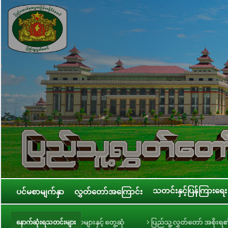
သတင်းနှင့်ပြန်ကြားရေး
ပင်မစာမျက်နှာ
လွှတ်တော်အကြောင်း
့် တွေ့ဆုံ
ပြည်သူ့လွှတ်တော် အစိုးရ၏ အာမခံချက်များ၊ ကတိများနှင့် တာဝန်
နောက်ဆုံးရသတင်းများ