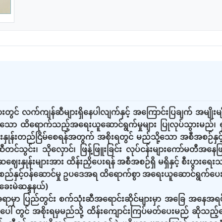
တွင် လက်ကျန်ဆီများရှိနေပါလျက်နှင့် အကြောင်းပြချက် အမျိုးမျိုးဖ
ာ ထိရောက်သည့်အရေးယူဆောင်ရွက်မှုများ ပြုလုပ်သွားမည်၊ ရှမ်းပြည်အ
းနှုန်းတည်ငြိမ်စေရန်အတွက် အစိုးရတွင် မည်သို့သော အစီအစဉ်နှင
ီတင်သွင်း၊ သိုလှောင်၊ ဖြန့်ဖြူးခြင်း လုပ်ငန်းများကော်မတီအနေဖ
ေးနှုန်းများအား ထိန်းညှိပေးရန် အစီအစဉ်ရှိ မရှိနှင့် စီးပွားရေး
နှင့်ဝန်ဆောင်မှု ဥပဒေအရ ထိရောက်စွာ အရေးယူဆောင်ရွက်ပေးရန် အ
းခေးမဲဆန္ဒနယ်)
ရာမှာ ပြည်တွင်း စက်သုံးဆီအရောင်းဆိုင်များမှာ အခြေ အနေအရပ်ရ
ါ် တွင် အစိုးရမှမည်သို့ ထိန်းကျောင်းကြပ်မတ်ပေးမည် ဆိုသည့်မေးခ