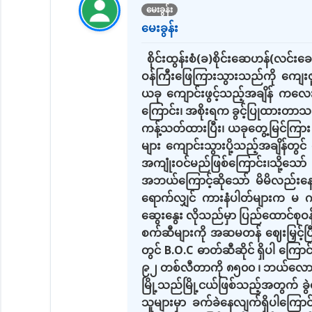
မေးခွန်း
မေးခွန်း
စိုင်းထွန်းစံ(ခ)စိုင်းဆေဟန်(လင်
ဝန်ကြီးဖြေကြားသွားသည်ကို ကျေးဇူး
ယခု ကျောင်းဖွင့်သည့်အချိန် ကလ
ကြောင်း၊ အစိုးရက ခွင့်ပြုထားတာသ
ကန့်သတ်ထားပြီး၊ ယခုတွေ့မြင်ကြ
များ ကျောင်းသွားပို့သည့်အချိန်တွင်
အကျုံးဝင်မည်ဖြစ်ကြောင်း၊သို့သေ
အဘယ်ကြောင့်ဆိုသော် မိမိလည်းနေပ
ရောက်လျှင် ကားနံပါတ်များက မ ဂ
ဆွေးနွေး လိုသည်မှာ ပြည်ထောင်စုဝန်ကြ
စက်ဆီများကို အဆမတန် ဈေးမြှင့်ပြီး ရ
တွင် B.O.C ဓာတ်ဆီဆိုင် ရှိပါ ကြောင
၉၂ တစ်လီတာကို ၈၅၀၀ ၊ ဘယ်လောက်ကွ
မြို့သည်မြို့ငယ်ဖြစ်သည့်အတွက် ခ
သူများမှာ ခက်ခဲနေလျက်ရှိပါကြော