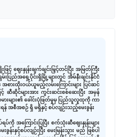
ြင့် ဈေးနှုန်းချက်ချင်းမြှင့်တင်ပြီး အမြတ်ကြီး
ရှေ့ပိုင်းရှိမြို့များတွင် အိမ်နီးချင်းနိုင်ငံ
့် အစားထိုးဝယ်ယူမည့်လမ်းကြောင်းများ ပြင်ဆင်
ြင့် ဆီဆိုင်များအား ကွင်းဆင်းစစ်ဆေးပြီး အမှန်
သမားများ၏ ခေါင်းပုံဖြတ်မှုမှ ပြည်သူလူထုကို ကာ
စီအစဉ် ရှိ မရှိနှင့် စပ်လျဉ်းသည့်မေးခွန်း
ပ်ကို အကြောင်းပြပြီး စက်သုံးဆီဈေးနှုန်းများ
ွန်းနှင့်စပ်လျဉ်းပြီး မေးမြန်းသွား မည် ဖြစ်ပါ