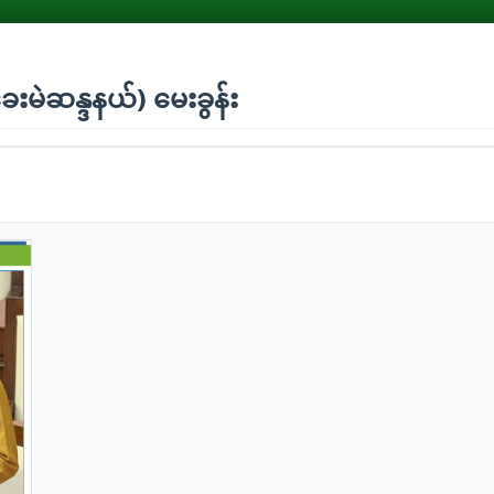
ခေးမဲဆန္ဒနယ်) မေးခွန်း