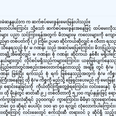
းခေးမဲဆန္ဒနယ်)က က ဆက်စပ်မေးခွန်းမေးမြန်းပါသည်။
တင်ပါကြောင်း သို့သော် ဆက်စပ်မေးခွန်းအနေဖြင့် ထပ်မေးလိုသည်မှ
ေးများ ပညာ သင်ကြားရန်အတွက် မိဘများမှ ကလေးများကို ကျောင်
ည်မှာ တစ်ပတ်ကို (၂) ကြိမ်၊ ဥပမာ ဆိုင်ကယ်ဆိုလျှင် ၈ လီတာ ရ
ား သိနေရသည့် စုံ/ မ ဂဏန်း သည် အဆင်မပြေကြောင်း၊ မိဘပြည်
 တချို့အိမ်ဆိုလျှင် မ ဂဏန်း၊ စုံ ဂဏန်း ဆိုင်ကယ် နှစ်စီး မရှိပါကြ
ာ် နယ်များတွင် လိုင်စင်မရှိသည်ကများကြောင်း၊ ယခုဖြစ်ပျက်
ြည်တော်တွင်အစည်းအဝေးတက်ရန်လာသည့် အချိန် တွင် စုံ/မ ကြည့
ဏန်း ဖြစ်ပြီး ရက်သည် စုံ ရက် ဖြစ်နေသည့်အတွက် စုံ/မ ကိစ
ီးအနေဖြင့် ထို စုံ/မ ကိစ္စကို မည်သို့ ဖြေရှင်းပေးမည် ကို မေးမြန်း
ောင်းနေခြင်းကို ကိုယ်တိုင်ကြုံတွေ့ခဲ့ရကြောင်း၊ လင်းခေးနှင့် မိုးနဲ
်း၊ ထို မိုးနဲတွင် ဓာတ်ဆီ ၉၂ တစ်လီတာကို ၅၂၀၀ ကျပ်နှုန်းဖြင့် ရော
ာခြားလဲဆိုရင် ၃၃၀၀ကျပ် ကွာကြောင်း၊ မိမိမှာ သွားရောက်မေးမြ
ွဲတမ်း ၄၀ ဆိုရင် ပေပါပုံး ၁၀၀ မှာ ၄၀ ရလျှင် လုံလောက်ပါကြော
င်း၊ထို့ကြောင့် လင်းခေးတွင် စက်သုံးဆီ တရားဝင် ၃ ဆိုင်ရှိ