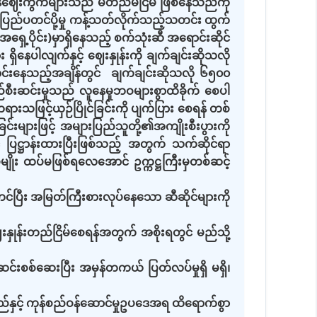
့ရေနံဈေးကွက်များသည် မတည်မငြိမ် ဖြစ်နေသည်ကို
ို ပြည်ပတင်ပို့မှု ကန့်သတ်လိုက်သည့်သတင်း ထွက်
အရှေ့ပိုင်း)မှာရှိနေသည့် စက်သုံးဆီ အရောင်းဆိုင်
ှိနေပါလျက်နှင့် ဈေးနှုန်းကို ချက်ချင်းဆိုသလို
ရောင်းနေသည့်အချိန်တွင် ချက်ချင်းဆိုသလို ၆၅၀၀
်စီးဆင်းမှုသည် လူနေမှုဘဝများစွာထိခိုက် စေပါ
တရားသဖြင့်ယှဉ်ပြိုင်ခြင်းကို ပျက်ပြား စေရန် တစ်
းများဖြင့် အများပြည်သူတို့၏အကျိုးစီးပွားကို
် ပြဋ္ဌာန်းထားပြီးဖြစ်သည့် အတွက် သက်ဆိုင်ရာ
ျိုး ထပ်မဖြစ်ရလေအောင် ဥက္ကဋ္ဌကြီးမှတစ်ဆင့်
့်တင်ပြီး အမြတ်ကြီးစားလုပ်နေသော ဆီဆိုင်များကို
 ဈေးနှုန်းတည်ငြိမ်စေရန်အတွက် အစိုးရတွင် မည်သို့
းဆင်းစစ်ဆေးပြီး အမှန်တကယ် ပြတ်လပ်မှုရှိ မရှိ၊
်နှင့် ကုန်စည်ဝန်ဆောင်မှုဥပဒေအရ ထိရောက်စွာ