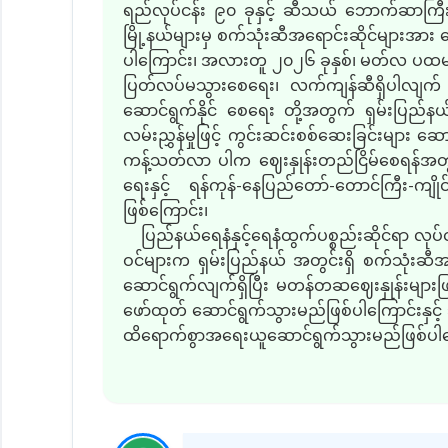
ရည်လုပ်ငန်း ၉၀ ခုနှင့် ဆီသယ် ဘောက်ဆာကြီးကြ
မြို့နယ်များမှ စက်သုံးဆီအရောင်းဆိုင်များအာ
ပါကြောင်း၊ အလားတူ ၂၀၂၆ ခုနှစ်၊ မတ်လ ပထမအပတ
ပြတ်လပ်မသွားစေရေး၊ လက်ကျန်ဆီရှိပါလျက် အကြေ
ဆောင်ရွက်နိုင် စေရေး တို့အတွက် ရှမ်းပြည်နယ်
လမ်းညွှန်မှုဖြင့် ကွင်းဆင်းစစ်ဆေးခြင်းများ ဆောင်ရွ
ကန့်သတ်လာ ပါက ဈေးနှုန်းတည်ငြိမ်စေရန်အတွက်
ရေးနှင့် ရန်ကုန်-နေပြည်တော်-တောင်ကြီး-ကျိ
ဖြစ်ကြောင်း၊
ပြည်နယ်ရေနံနှင့်ရေနံထွက်ပစ္စည်းဆိုင်ရာ လုပ်ငန
ဝင်များက ရှမ်းပြည်နယ် အတွင်းရှိ စက်သုံးဆီအရေ
ဆောင်ရွက်လျက်ရှိပြီး မတန်တဆဈေးနှုန်းများဖြင့်
ဖော်ထုတ် ဆောင်ရွက်သွားမည်ဖြစ်ပါကြောင်းနှင့
ထိရောက်စွာအရေးယူဆောင်ရွက်သွားမည်ဖြစ်ပါက