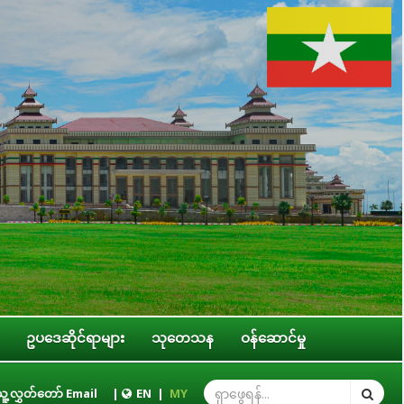
ဥပဒေဆိုင်ရာများ
သုတေသန
ဝန်ဆောင်မှု
ျား၊ တိုင်းဒေသကြီး/ပြည်နယ် အစိုးရအဖွဲ့တို့နှင့် လုပ်ငန်းညှိနှိုင်းအစည်းအဝေး
ူ့လွှတ်တော် Email
|
EN
|
MY