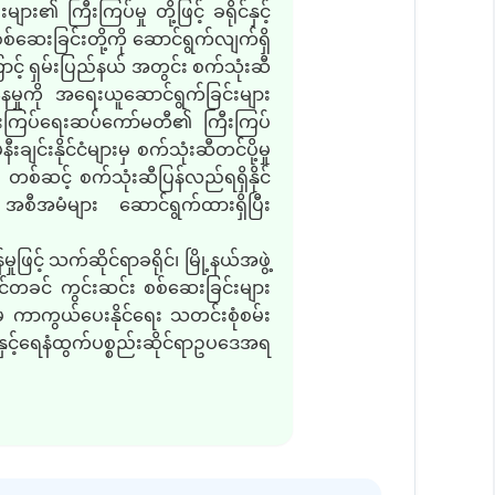
ကြီးကြပ်မှု တို့ဖြင့် ခရိုင်နှင့်
်ဆေးခြင်းတို့ကို ဆောင်ရွက်လျက်ရှိ
့် ရှမ်းပြည်နယ် အတွင်း စက်သုံးဆီ
နေမှုကို အရေးယူဆောင်ရွက်ခြင်းများ
း ကြီးကြပ်ရေးဆပ်ကော်မတီ၏ ကြီးကြပ်
းချင်းနိုင်ငံများမှ စက်သုံးဆီတင်ပို့မှု
စ်ဆင့် စက်သုံးဆီပြန်လည်ရရှိနိုင်
း အစီအမံများ ဆောင်ရွက်ထားရှိပြီး
င့် သက်ဆိုင်ရာခရိုင်၊ မြို့နယ်အဖွဲ့
ောင်တခင် ကွင်းဆင်း စစ်ဆေးခြင်းများ
ုမှ ကာကွယ်ပေးနိုင်ရေး သတင်းစုံစမ်း
နှင့်ရေနံထွက်ပစ္စည်းဆိုင်ရာဥပဒေအရ