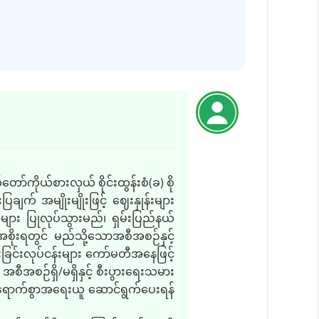
်ကိုယ်စားလှယ် စိုင်းထွန်းစံ(ခ) စို
က် အမျိုးမျိုးဖြင့် ဈေးနှုန်းများ
ျား ပြုလုပ်သွားမည်၊ ရှမ်းပြည်နယ်
် အစိုးရတွင် မည်သို့သောအစီအစဉ်နှင့်
းခြင်းလုပ်ငန်းများ ကော်မတီအနေဖြင့်
စီအစဉ်ရှိ/မရှိနှင့် စီးပွားရေးသမား
ထိရောက်စွာအရေးယူ ဆောင်ရွက်ပေးရန်