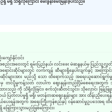
 မရှိ သိရှိလိုကြောင်း မေးခွန်းမေးမြန်းခဲ့ပါသည်။
းကျော်နိုင်ဝင်း
်းအဝေးတွင် ရှမ်းပြည်နယ်၊ လင်းခေး မဲဆန္ဒနယ်မှ ပြည်သူ့လွှတ်တော
ာင်းဆိုင်များတွင် လက်ကျန် ဆီများရှိနေပါလျက်နှင့် အကြောင်းပြချ
ဆီဆိုင်များအား မည်သို့ သော ထိရောက်သည့် အရေးယူဆောင်ရွက်မှုမ
ိုင်ငံများမှ တင်ပို့မှုကန့်သတ် လာပါက ဈေးနှုန်းတည်ငြိမ်စေရေးအတွက
သည် ကို သိရှိလိုခြင်း၊ စက်သုံးဆီတင်သွင်း၊ သိုလှောင်၊ ဖြန့်ဖြူ
 ပြတ်လပ်မှုရှိ မရှိ၊ မတန်တဆဈေးနှုန်းများ အား ထိန်းညှိပေးရန် အ
ာကွယ်ပေးရန်အတွက် အရေးကြီးကုန်စည်နှင့် ဝန်ဆောင်မှုဥပဒေအရ 
ဉ်း၍ ဖြေကြားသွားမည်ဖြစ်ကြောင်း၊