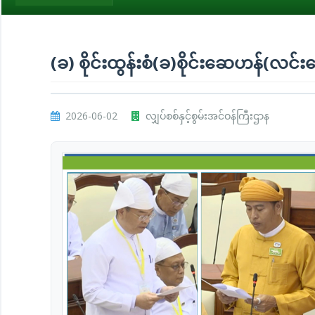
(ခ) စိုင်းထွန်းစံ(ခ)စိုင်းဆေဟန်(လင်း
2026-06-02
လျှပ်စစ်နှင့်စွမ်းအင်ဝန်ကြီးဌာန