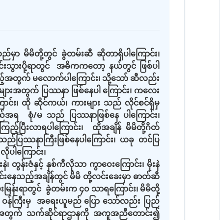
ာ မိမိတို့တွင် ခွဲတမ်းဆီ ဆိုတာရှိပါကြောင်း၊
းသွားပို့ရာတွင် အဓိကကတော့ နယ်တွင် ဖြစ်ပါ
သည့်အတွက် မလောက်ပါကြောင်း၊ သို့သော် ဆီလည်း
သူများအတွက် ပြဿနာ ဖြစ်နေပါ ကြောင်း၊ ကလေး
ောင်း၊ ထို ဆိုင်ကယ်၊ ကားများ သည် လိုင်စင်ရှိမှ
နေသည်အရ စုံ/မ သည် ပြဿနာဖြစ်နေ ပါကြောင်း၊
်ပြီးလာရပါကြောင်း၊ ထိုအချိန် မိမိတို့ဂိတ်
္စသည်ပြဿနာကြီးဖြစ်နေပါကြောင်း၊ ယခု တင်ပြ
 လိုပါကြောင်း၊
၊ တွန်းဇံနှင့် နှစ်ကီလိုသာ ကွာဝေးကြောင်း၊ မိုးနဲ
င်းနေသည့်အချိန်တွင် မိမိ တို့လင်းခေးမှာ ဓာတ်ဆီ
န်းရာတွင် ခွဲတမ်းက ၄၀ သာရကြောင်း၊ မိမိတို့
င်း၊ ဝန်ကြီးမှ အရေးယူမည် ပြော သော်လည်း ပြည်
 သည့်အတွက် သက်ဆိုင်ရာဌာနကို အကူအညီတောင်း၍