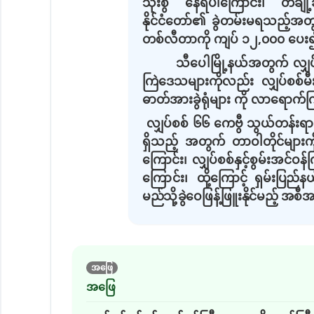
သုံးစွဲ နေရပါကြောင်း၊ တချိ
နိုင်ငံတော်၏ ခွဲတမ်းမရသည့်အ
တစ်လီတာကို ကျပ် ၁၂
,
၀၀၀ ပေး၍
သီပေါမြို့နယ်အတွက် လျှပ်
ကြဲဒေသများကိုလည်း လျှပ်စစ်မီး
ဓာတ်အားခွဲရုံများ ကို လာရောက်ကြည့
လျှပ်စစ် ၆၆ ကေဗွီ သွယ်တန်းရာတွ
ရှိသည့် အတွက် တာဝါတိုင်မျာ
ကြောင်း၊ လျှပ်စစ်နှင့်စွမ်းအင်ဝန်
ကြောင်း၊
ထို့ကြောင့် ရှမ်းပြည်န
မည်သို့ခွဲဝေဖြန့်ဖြူးနိုင်မည့် အစ
အဖြေ
အဖြေ