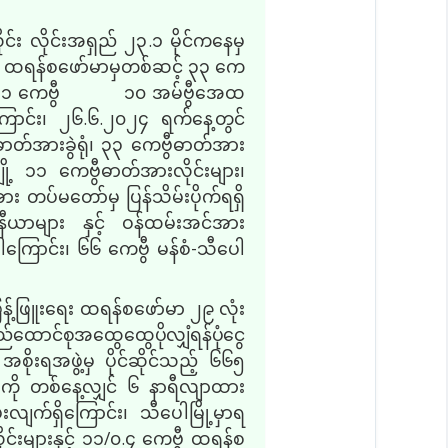
င်း လိုင်းအရှည် ၂၃
.
၁ မိုင်ကနေမှ
ေ ထရန်စဖော်မာမှတစ်ဆင့် ၃၃ ကေ
၁ ကေဗွီ
၁၀ အမ်ဗွီအေထ
ါကြောင်း၊ ၂၆.၆.၂၀၂၄ ရက်နေ့တွင်
ာတ်အားခွဲရုံ၊ ၃၃ ကေဗွီဓာတ်အား
ို့ ၁၁ ကေဗွီဓာတ်အားလိုင်းများ၊
အား တပ်မတော်မှ ပြန်သိမ်းပိုက်ရရှိ
င်နီယာများ နှင့် ဝန်ထမ်းအင်အား
်ပါကြောင်း၊ ၆၆ ကေဗွီ မန်စံ
-
သီပေါ
ြန့်ဖြူးရေး ထရန်စဖော်မာ ၂၉ လုံး
်ထောင်စုအထွေထွေပိုလျှံရန်ပုံငွေ
ိုးရအဖွဲ့မှ ပိုင်ဆိုင်သည့် ၆၆၅
ုံးကို တစ်နေ့လျှင် ၆ နာရီလျာထား
းလျက်ရှိကြောင်း၊ သီပေါမြို့မှာရ
်းများနှင့် ၁၁
/
၀
.
၄ ကေဗွီ ထရန်စ