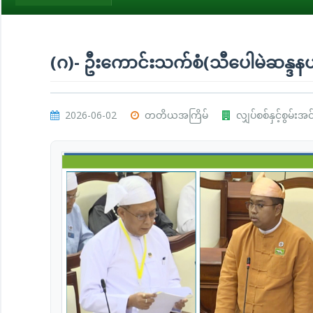
(ဂ)- ဦးကောင်းသက်စံ(သီပေါမဲဆန္ဒနယ်
2026-06-02
တတိယအကြိမ်
လျှပ်စစ်နှင့်စွမ်းအ