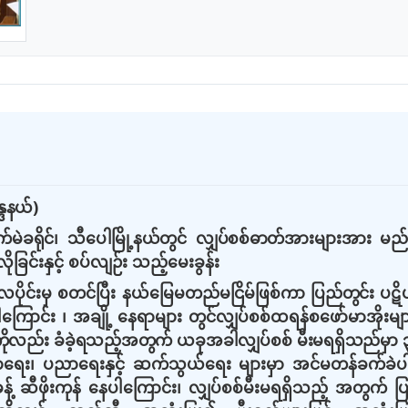
္ဒနယ်
)
်မဲခရိုင်၊ သီပေါမြို့နယ်တွင် လျှပ်စစ်ဓာတ်အားများအား မည
လိုခြင်းနှင့် စပ်လျဉ်း သည့်မေးခွန်း
၁၀ လပိုင်းမှ စတင်ပြီး နယ်မြေမတည်မငြိမ်ဖြစ်ကာ
ပြည်တွင်း ပဋိ
ာင်း ၊ အချို့ နေရာများ တွင်လျှပ်စစ်ထရန်စဖော်မာအိုးများခို
ိုလည်း ခံခဲ့ရသည့်အတွက် ယခုအခါလျှပ်စစ် မီးမရရှိသည်မှာ ၃ နှစ်
း၊ ပညာရေးနှင့် ဆက်သွယ်ရေး များမှာ အင်မတန်ခက်ခဲပါကြောင
န့် ဆီဖိုးကုန် နေပါကြောင်း၊ လျှပ်စစ်မီးမရရှိသည့် အတွက် 