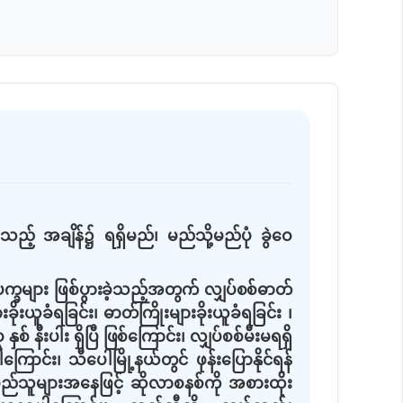
်သည့်
အချိန်၌ ရရှိမည်၊ မည်သို့မည်ပုံ ခွဲဝေ
ပက္ခများ ဖြစ်ပွားခဲ့သည့်အတွက် လျှပ်စစ်ဓာတ်
းယူခံရခြင်း၊ ဓာတ်ကြိုးများခိုးယူခံရခြင်း ၊
 နီးပါး ရှိပြီ ဖြစ်ကြောင်း၊
လျှပ်စစ်မီးမရရှိ
်း၊ သီပေါမြို့နယ်တွင် ဖုန်းပြောနိုင်ရန်
ပြည်သူများအနေဖြင့် ဆိုလာစနစ်ကို အစားထိုး