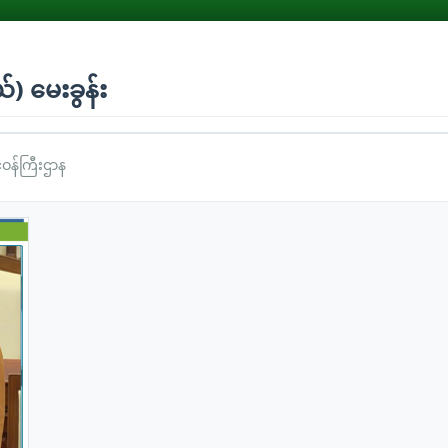
) မေးခွန်း
င်ဝန်ကြီးဌာန