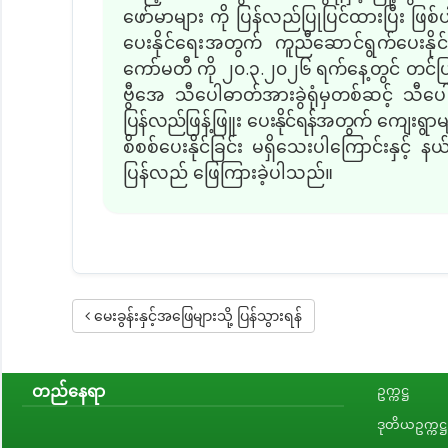
ဖော်မာများ ကို ပြန်လည်ပြုပြင်ထားပြီး ဖြစ်
ပေးနိုင်ရေးအတွက် ကူညီဆောင်ရွက်ပေးနိုင်
ကော်မတီ ကို ၂၀.၃.၂၀၂၆ ရက်နေ့တွင် တင်ပြထားရ
ဗွီအေ သီပေါဓာတ်အားခွဲရုံမှတစ်ဆင့် သီပေါ
ပြန်လည်ဖြန့်ဖြူး ပေးနိုင်ရန်အတွက်
ကျေးရွာမျ
စိစစ်ပေးနိုင်ခြင်း မရှိသေးပါကြောင်းနှ
ပြန်လည် ဖြေကြားခဲ့ပါသည်။
မေးခွန်းနှင့်အဖြေများသို့ ပြန်သွားရန်
တည်နေရာ
ဥက္ကဋ္ဌ
ဒုတိယဥက္ကဋ္ဌ