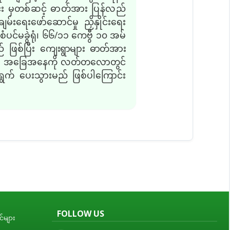
်း မှတစ်ဆင့် ဓာတ်အား ပြန်လည်
မ်းရေးဖော်ဆောင်မှု ညှိနှိုင်းရေး
ပင်မခွဲရုံ၊ ၆၆
/
၁၁ ကေဗွီ ၁၀ အမ်
် ဖြစ်ပြီး
ကျေးရွာများ ဓာတ်အား
စီးမှု အခြေအနေကို လတ်တလောတွင်
ရွက် ပေးသွားမည် ဖြစ်ပါကြောင်း
FOLLOW US
်များ