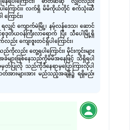
ပြုနေရပါကြောင်း၊ ဓာတ်ဆီဆို လျှင်လည်း
ါကြောင်း၊ လက်ရှိ မိမိကိုယ်တိုင် စက်သုံးဆီ
ါ ကြောင်း၊
း ရလျှင် ကျောက်မဲမြို့၊ နမ့်လန်ဒေသ၊ ဆောင်
ုဒုတိယဝန်ကြီးလာရောက် ပြီး သီပေါမြို့ရှိ
်လည်း ကျေးဇူးတင်ရှိပါကြောင်း
၊
်ကိုလည်း တွေ့ရပါကြောင်း၊ မိုင်းကွင်းများ
ဲများဖြစ်နေသည်ကိုမိမိအနေဖြင့် သိရှိရပါ
ှတ်ပြုလို သည်ကိုဒီနေရာမှပြောကြားလိုပါ
စစ်ဓာတ်အားများအား မည်သည့်
အချိန်၌ ရရှိမည်၊