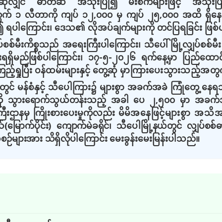
ု့ဆိုလျှင် ဓာတ်ဆီ အသုံးပြု၍ မီးစက်များဖြင့် အသုံး
တွက် ၁ လီတာကို ကျပ် ၁၂
,
၀၀၀ မှ ကျပ် ၂၅
,
၀၀၀ အထိ ရှိနေပ
 ရပါကြောင်း၊ ဒေသ၏ လိုအပ်ချက်များကို တင်ပြရခြင်း ဖြစ်ပ
စစ်မီးကိစ္စသည် အရေးကြီးပါကြောင်း၊ သီပေါ်မြို့လျှပ်စစ်မီ
ရရှိမည်ဖြစ်ပါကြောင်း၊ ၁၇
-
၅
-
၂၀၂၆ ရက်နေ့မှာ ပြည်ထောင်စ
်ရှုပြီး ဝန်ထမ်းများနှင့် တွေ့ဆုံ
မှာကြားပေးသွားသည့်အတွက
င် မန်စံနှင့် သီပေါကြား၌ များစွာ အခက်အခဲ ကြုံတွေ့ နေရသည
းကို သွားရောက်သွယ်တန်းသည့် အခါ ပေ ၂
,
၅၀၀ မှာ အခက်အခ
ကြီးဌာနမှ ကြိုးစားပေးမှုကိုလည်း မိမိ
အနေဖြင့်များစွာ အသိအမ
ယ်
(
မြောက်ပိုင်း
)
ကျောက်မဲခရိုင်၊ သီပေါမြို့နယ်တွင် လျှပ်
ီအစဉ်များအား သိရှိလိုပါကြောင်း
မေးခွန်းမေးမြန်းပါသည်။