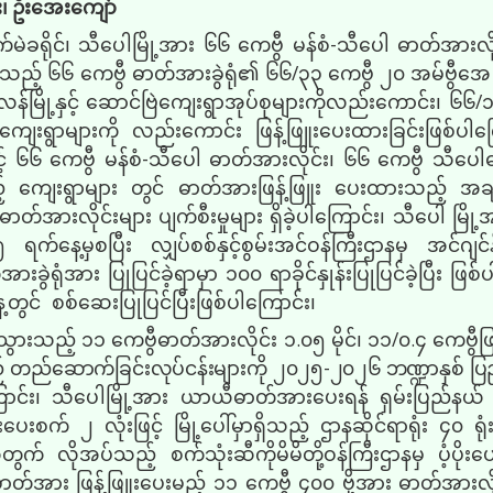
ီး၊ ဦးအေးကျော်
်မဲခရိုင်၊ သီပေါမြို့အား ၆၆ ကေဗွီ မန်စံ
-
သီပေါ ဓာတ်အားလို
ှိသည့် ၆၆ ကေဗွီ ဓာတ်အားခွဲရုံ၏ ၆၆
/
၃၃ ကေဗွီ ၂၀ အမ်ဗွီအ
မ့်လန်မြို့နှင့် ဆောင်ဗြဲကျေးရွာအုပ်စုများကိုလည်းကောင်း၊ ၆၆
/
၁
ကျင်ကျေးရွာများကို လည်းကောင်း ဖြန့်ဖြူးပေးထားခြင်းဖြစ်ပ
့ ၆၆ ကေဗွီ မန်စံ
-
သီပေါ ဓာတ်အားလိုင်း၊ ၆၆ ကေဗွီ သီပေါဓ
ှိသည့် ကျေးရွာများ တွင် ဓာတ်အားဖြန့်ဖြူး ပေးထားသည့် အချ
ဓာတ်အားလိုင်းများ ပျက်စီးမှုများ ရှိခဲ့ပါကြောင်း၊ သီပေါ မြို့
 ရက်နေ့မှစပြီး လျှပ်စစ်နှင့်စွမ်းအင်ဝန်ကြီးဌာနမှ အင်ဂျ
ခွဲရုံအား ပြုပြင်ခဲ့ရာမှာ ၁၀၀ ရာခိုင်နှုန်းပြုပြင်ခဲ့ပြီး ဖြစ
ွင် စစ်ဆေးပြုပြင်ပြီးဖြစ်ပါကြောင်း၊
ီးသွားသည့် ၁၁ ကေဗွီဓာတ်အားလိုင်း ၁
.
၀၅ မိုင်၊ ၁၁
/
၀
.
၄ ကေဗွီဖ
ည်
တည်ဆောက်ခြင်းလုပ်ငန်းများကို ၂၀၂၅
-
၂၀၂၆ ဘဏ္ဍာနှစ် ပြည
ောင်း၊ သီပေါမြို့အား ယာယီဓာတ်အားပေးရန် ရှမ်းပြည်နယ် အစ
ေးစက် ၂ လုံးဖြင့် မြို့ပေါ်မှာရှိသည့် ဌာနဆိုင်ရာရုံး ၄၀ ရ
က် လိုအပ်သည့် စက်သုံးဆီကိုမိမိတို့ဝန်ကြီးဌာနမှ ပံ့ပိုးပေ
 ဓာတ်အား ဖြန့်ဖြူးပေးမည့် ၁၁ ကေဗွီ ၄၀၀ ဗို့အား ဓာတ်အားလိုင