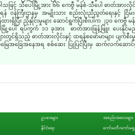
ပါသဖြင့် သီပေါမြို့အား ၆၆ ကေဗွီ မန်စံ
-
သီပေါ
ဓာတ်အားလိုင
ရန်
ဝန်ကြီးဌာနမှ အမျိုးသား စည်းလုံးညီညွတ်ရေးနှင့် ငြိမ်းချ
ှိပြီး ညှိနှိုင်းမှုများ ဆောင်ရွက်ပြီးစီးပါက ၂၃၀ ကေဗွီ မန်စံ
မြို့ပေါ် ရပ်ကွက် ၁၁ ခုအား ဓာတ်အားဖြန့်ဖြူး ပေးနိုင်မည
ားတွင်ရှိသည့် ဓာတ်အားလိုင်းနှင့် ထရန်စဖော်မာများ ပျက်
င့် နယ်မြေအခြေအနေအရ စစ်ဆေး ပြုပြင်ပြီးမှ ဆက်လက်ဆောင်
ဥပဒေများ
အစည်းအဝေးများ
နိုင်ငံရေး
ကော်မတီ/ကော်မရှင