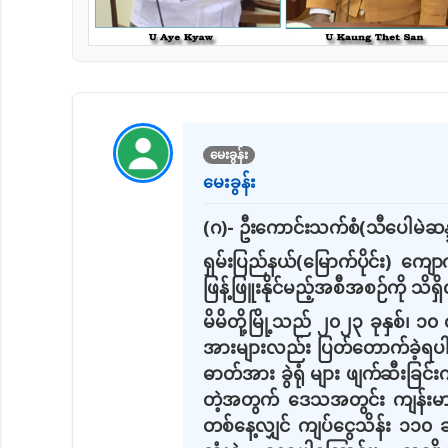
မေးခွန်း
မေးခွန်း
(ဂ)-
ဦးကောင်းသက်စံ
(
သီပေါမဲဆန
ရှမ်းပြည်နယ်
(
မြောက်ပိုင်း
)
ကျောက
ဖြန့်ဖြူးနိုင်မည့်အစီအစဉ်ကို သိရှိ
မိမိတို့မြို့သည် ၂၀၂၃ ခုနှစ်၊ 
အား
များလည်း ပြတ်တောက်ခဲ့ရပါကြေ
ဓာတ်အား ခွဲရုံ များ
ဖျက်ဆီးခြင်းက
တဲ့အတွက် ဒေသအတွင်း ကျန်းမာရေ
တစ်နေ့လျှင် ကျပ်ငွေသိန်း ၁၁၀ ခ