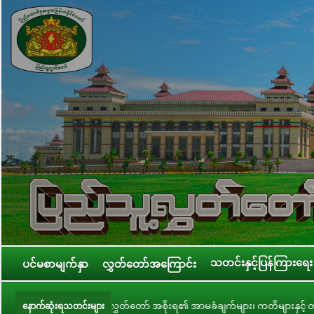
သတင်းနှင့်ပြန်ကြားရေး
ပင်မစာမျက်နှာ
လွှတ်တော်အကြောင်း
ူ့လွှတ်တော် အစိုးရ၏ အာမခံချက်များ၊ ကတိများနှင့် တာဝန်ခံချက်များစိစစ်ရေးကော်
နောက်ဆုံးရသတင်းများ