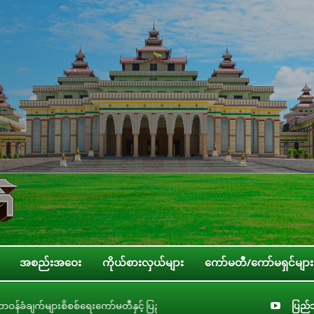
အစည်းအဝေး
ကိုယ်စားလှယ်များ
ကော်မတီ/ကော်မရှင်များ
မတီနှင့် ပြည်ထောင်စုအဆင့် အဖွဲ့အစည်းများ၊ ဝန်ကြီးဌာနများ၊ တိုင်းဒေသကြီး/ပြည်
ပြည်သ