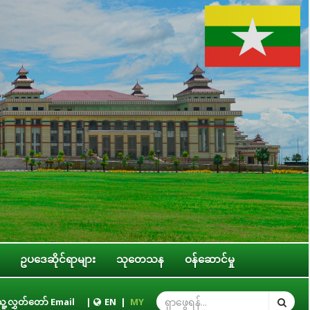
ဥပဒေဆိုင်ရာများ
သုတေသန
ဝန်ဆောင်မှု
နယ် အစိုးရအဖွဲ့တို့နှင့် လုပ်ငန်းညှိနှိုင်းအစည်းအဝေး ကျင်းပ
ူ့လွှတ်တော် Email
|
EN
|
MY
ပြည်သူ့လ