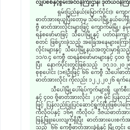
လျှပ်စစ်နှင့်စွမ်းအင်ဝန်ကြီးဌာန၊ ဒုတိယဝန်ကြ
ရှမ်းပြည်နယ်
(
မြောက်ပိုင်း
)
၊ ကျောက
ဓာတ်အားရယူပြီးတော့မှ သီပေါမြို့နယ်ပေါ်ရ
ဗွီ ဓာတ်အားလိုင်းများဖြင့် ကျောက်မဲမြို့၊ န
ရန်စဖော်မာဖြင့် သီပေါမြို့နှင့် ပတ်ဝန်း
စတင် ဖြစ်ပွားခဲ့သည့် အခြေအနေများကြောင်
လိုင်းများနှင့် သီပေါမြို့နယ်အတွင်းမှာရ
၁၁
/
၀
.
၄ ကေဗွီ ထရန်စဖော်မာများနှင့် ၄၀၀ ဗို့
ပြီး နောက်ပိုင်းတွင်ဖြစ်သည့် ၁၇.၁၁.၂၀၂၅
စုစုပေါင်း
(
၁၈
)
ဦးဖြင့် ၆၆ ကေဗွီ သီပေါဓာတ်အား
ဓာတ်အားလိုင်း ကိုလည်း ၁၂.၂.၂၀၂၆ ရက်နေ့တ
သီပေါမြို့ပေါ်ရပ်ကွက်များရှိ ပျက်စ
နှင့် ၄၀၀ ဗို့ဓာတ်အားလိုင်း ၂
.
၇၈ မိုင် ပြန်လ
ဖြင့်
ပြန်လည်ပြုပြင်ဆောင်ရွက်ပြီးဖြစ်ပါကြ
ကီလိုဝပ်နှင့် ၁၆၅ ကီလိုဝပ် ဒီဇယ်ဓာတ်အားပ
ဖြန့်ဖြူးပေးလျက်ရှိပြီး ဓာတ်အားပေးစက်အတွ
သည့် ၆၆ ကေဗွီဓာတ်အားခွဲရုံနှင့် မြို့တွင်း