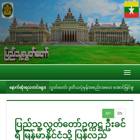
Toggl
naviga
ြိမ် ပြည်သူ့လွှတ်တော် ဒုတိယပုံမှန်အစည်းအဝေး အောင်မြင်စွာကျင်းပပြီးစီး
နောက်ဆုံးရသတင်းများ
MY
EN
ပြည်သူ့လွှတ်တော်ဥက္ကဋ္ဌ ဦးခင်
ရီ မြန်မာနိုင်ငံသို့ ပြန်လည်