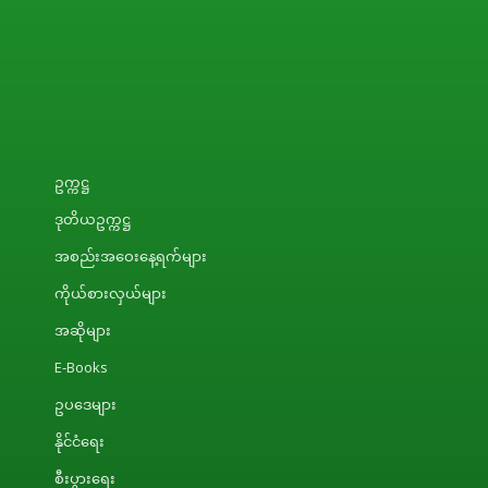
ဥက္ကဋ္ဌ
ဒုတိယဥက္ကဋ္ဌ
အစည်းအဝေးနေ့ရက်များ
ကိုယ်စားလှယ်များ
အဆိုများ
E-Books
ဥပဒေများ
နိုင်ငံရေး
စီးပွားရေး