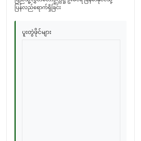
ပြန်လည်ရောက်ရှိခြင်း
ပူးတွဲဖိုင်များ