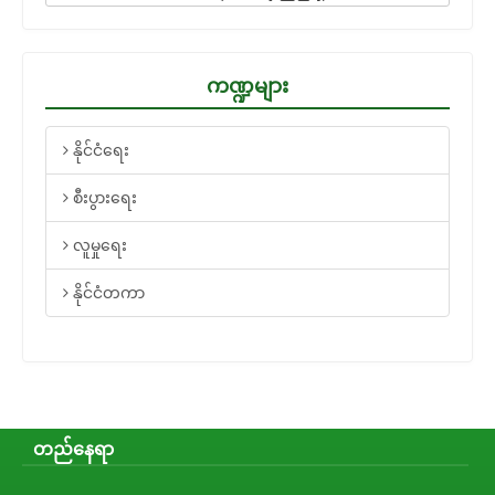
ကဏ္ဍများ
နိုင်ငံရေး
စီးပွားရေး
လူမှုရေး
နိုင်ငံတကာ
တည်နေရာ