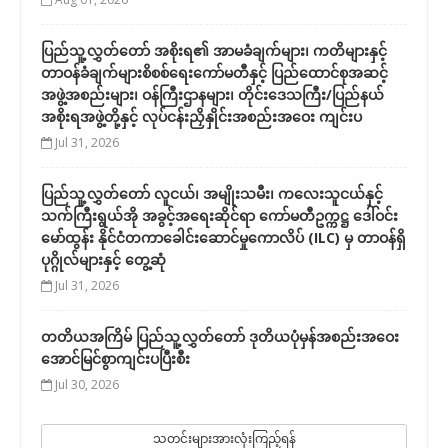
ပြည်သူ့လွှတ်တော် အစိုးရ၏ အာမခံချက်များ၊ ကတိများနှင့်
တာဝန်ခံချက်များစိစစ်ရေးကော်မတီနှင့် ပြည်ထောင်စုအဆင့်
အဖွဲ့အစည်းများ၊ ဝန်ကြီးဌာနများ၊ တိုင်းဒေသကြီး/ပြည်နယ်
အစိုးရအဖွဲ့တို့နှင့် လုပ်ငန်းညှိနှိုင်းအစည်းအဝေး ကျင်းပ
Jul 31, 2026
ပြည်သူ့လွှတ်တော် လူငယ်၊ အမျိုးသမီး၊ ကလေးသူငယ်နှင့်
သက်ကြီးရွယ်အို အခွင့်အရေးဆိုင်ရာ ကော်မတီဥက္ကဋ္ဌ ဒေါ်ဝင်း
မော်ထွန်း နိုင်ငံတကာခေါင်းဆောင်မှုကောလိပ် (ILC) မှ တာဝန်ရှိ
ပုဂ္ဂိုလ်များနှင့် တွေ့ဆုံ
Jul 31, 2026
တတိယအကြိမ် ပြည်သူ့လွှတ်တော် ဒုတိယပုံမှန်အစည်းအဝေး
အောင်မြင်စွာကျင်းပပြီးစီး
Jul 30, 2026
သတင်းများအားလုံးကြည့်ရန်