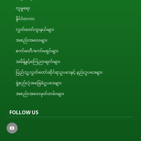
လူမှုရေး
နိုင်ငံတကာ
လွှတ်တော်ဂျာနယ်များ
အစည်းအဝေးများ
ကော်မတီ/ကော်မရှင်များ
အမိန့်နှင့်ကြေညာချက်များ
ပြည်သူ့လွှတ်တော်ဆိုင်ရာဥပဒေနှင့် နည်းဥပဒေများ
ဖွဲ့စည်းပုံအခြေခံဥပဒေများ
အစည်းအဝေးမှတ်တမ်းများ
FOLLOW US