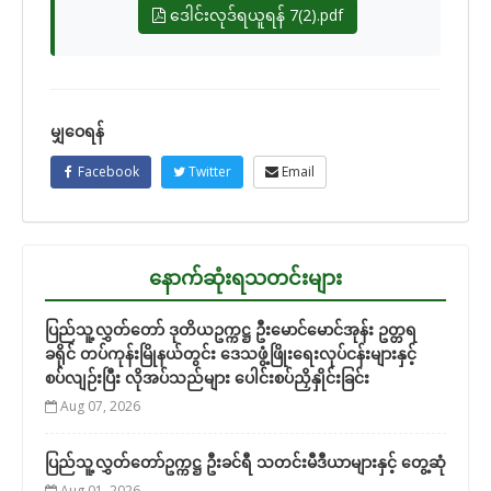
ဒေါင်းလုဒ်ရယူရန် 7(2).pdf
မျှဝေရန်
Facebook
Twitter
Email
နောက်ဆုံးရသတင်းများ
ပြည်သူ့လွှတ်တော် ဒုတိယဥက္ကဋ္ဌ ဦးမောင်မောင်အုန်း ဥတ္တရ
ခရိုင် တပ်ကုန်းမြိုနယ်တွင်း ဒေသဖွံ့ဖြိုးရေးလုပ်ငန်းများနှင့်
စပ်လျဉ်းပြီး လိုအပ်သည်များ ပေါင်းစပ်ညှိနှိုင်းခြင်း
Aug 07, 2026
ပြည်သူ့လွှတ်တော်ဥက္ကဋ္ဌ ဦးခင်ရီ သတင်းမီဒီယာများနှင့် တွေ့ဆုံ
Aug 01, 2026