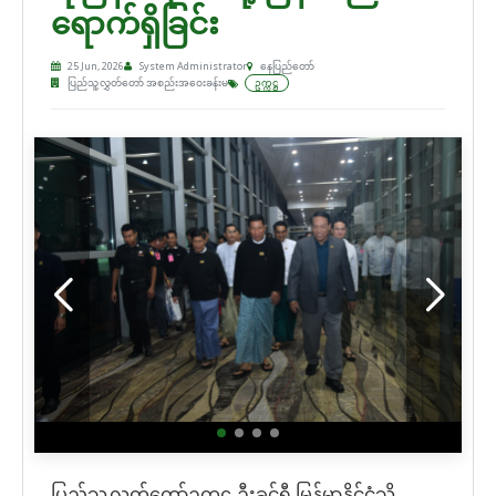
ရောက်ရှိခြင်း
25 Jun, 2026
System Administrator
နေပြည်တော်
ပြည်သူ့လွှတ်တော် အစည်းအဝေးခန်းမ
ဥက္ကဋ္ဌ
ပြည်သူ့လွှတ်တော်ဥက္ကဋ္ဌ ဦးခင်ရီ မြန်မာနိုင်ငံသို့