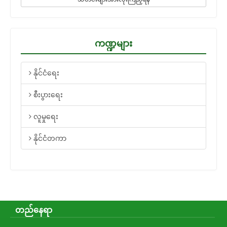
ကဏ္ဍများ
နိုင်ငံရေး
စီးပွားရေး
လူမှုရေး
နိုင်ငံတကာ
တည်နေရာ