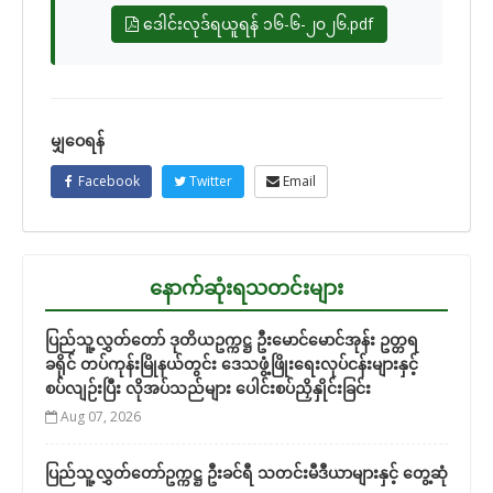
ဒေါင်းလုဒ်ရယူရန် ၁၆-၆-၂၀၂၆.pdf
မျှဝေရန်
Facebook
Twitter
Email
နောက်ဆုံးရသတင်းများ
ပြည်သူ့လွှတ်တော် ဒုတိယဥက္ကဋ္ဌ ဦးမောင်မောင်အုန်း ဥတ္တရ
ခရိုင် တပ်ကုန်းမြိုနယ်တွင်း ဒေသဖွံ့ဖြိုးရေးလုပ်ငန်းများနှင့်
စပ်လျဉ်းပြီး လိုအပ်သည်များ ပေါင်းစပ်ညှိနှိုင်းခြင်း
Aug 07, 2026
ပြည်သူ့လွှတ်တော်ဥက္ကဋ္ဌ ဦးခင်ရီ သတင်းမီဒီယာများနှင့် တွေ့ဆုံ