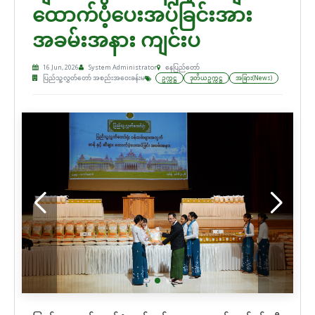
ထောက်ပံ့ပေးအပ်ခြင်းအား
အခမ်းအနား ကျင်းပ
16 Jun, 2026
System Administrator
နေပြည်တော်
ပြည်သူ့လွှတ်တော် အစည်းအဝေးခန်းမ
ဥက္ကဋ္ဌ
ဒုတိယဥက္ကဋ္ဌ
အခြား(News)