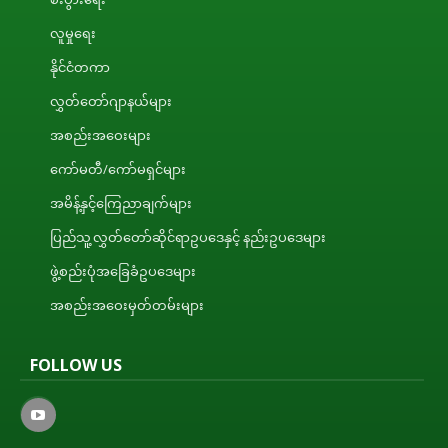
လူမှုရေး
နိုင်ငံတကာ
လွှတ်တော်ဂျာနယ်များ
အစည်းအဝေးများ
ကော်မတီ/ကော်မရှင်များ
အမိန့်နှင့်ကြေညာချက်များ
ပြည်သူ့လွှတ်တော်ဆိုင်ရာဥပဒေနှင့် နည်းဥပဒေများ
ဖွဲ့စည်းပုံအခြေခံဥပဒေများ
အစည်းအဝေးမှတ်တမ်းများ
FOLLOW US