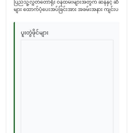
ပြည်သူ့လွှတ်တော်ရုံး ဝန်ထမ်းများအတွက် ဆန်နှင့် ဆီ
များ ထောက်ပံ့ပေးအပ်ခြင်းအား အခမ်းအနား ကျင်းပ
ပူးတွဲဖိုင်များ