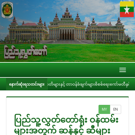
Toggl
naviga
မခံချက်များ၊ ကတိများနှင့် တာဝန်ခံချက်များစိစစ်ရေးကော်မတီနှင့် ပြည်ထောင်စုအဆ
နောက်ဆုံးရသတင်းများ
MY
EN
ပြည်သူ့လွှတ်တော်ရုံး ဝန်ထမ်း
များအတွက် ဆန်နှင့် ဆီများ