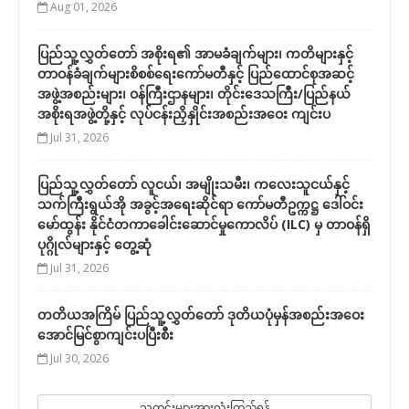
Aug 01, 2026
ပြည်သူ့လွှတ်တော် အစိုးရ၏ အာမခံချက်များ၊ ကတိများနှင့်
တာဝန်ခံချက်များစိစစ်ရေးကော်မတီနှင့် ပြည်ထောင်စုအဆင့်
အဖွဲ့အစည်းများ၊ ဝန်ကြီးဌာနများ၊ တိုင်းဒေသကြီး/ပြည်နယ်
အစိုးရအဖွဲ့တို့နှင့် လုပ်ငန်းညှိနှိုင်းအစည်းအဝေး ကျင်းပ
Jul 31, 2026
ပြည်သူ့လွှတ်တော် လူငယ်၊ အမျိုးသမီး၊ ကလေးသူငယ်နှင့်
သက်ကြီးရွယ်အို အခွင့်အရေးဆိုင်ရာ ကော်မတီဥက္ကဋ္ဌ ဒေါ်ဝင်း
မော်ထွန်း နိုင်ငံတကာခေါင်းဆောင်မှုကောလိပ် (ILC) မှ တာဝန်ရှိ
ပုဂ္ဂိုလ်များနှင့် တွေ့ဆုံ
Jul 31, 2026
တတိယအကြိမ် ပြည်သူ့လွှတ်တော် ဒုတိယပုံမှန်အစည်းအဝေး
အောင်မြင်စွာကျင်းပပြီးစီး
Jul 30, 2026
သတင်းများအားလုံးကြည့်ရန်