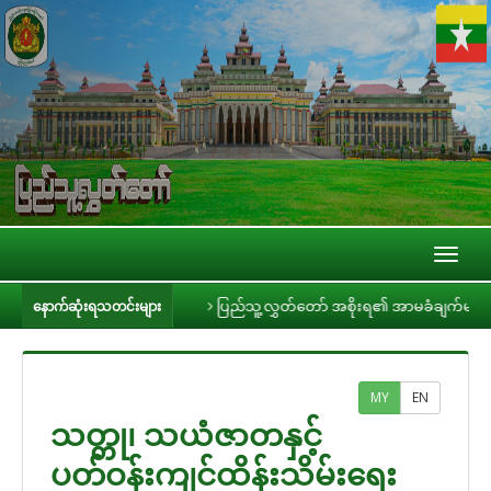
Toggl
naviga
ားနှင့် တွေ့ဆုံ
ပြည်သူ့လွှတ်တော် အစိုးရ၏ အာမခံချက်များ၊ ကတိများနှင့်
နောက်ဆုံးရသတင်းများ
MY
EN
သတ္တု၊ သယံဇာတနှင့်
ပတ်ဝန်းကျင်ထိန်းသိမ်းရေး