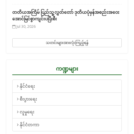
တတိယအကြိမ် ပြည်သူ့လွှတ်တော် ဒုတိယပုံမှန်အစည်းအဝေး
အောင်မြင်စွာကျင်းပပြီးစီး
Jul 30, 2026
သတင်းများအားလုံးကြည့်ရန်
ကဏ္ဍများ
နိုင်ငံရေး
စီးပွားရေး
လူမှုရေး
နိုင်ငံတကာ