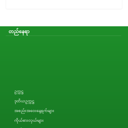
တည်နေရာ
ဥက္ကဋ္ဌ
ဒုတိယဥက္ကဋ္ဌ
အစည်းအဝေးနေ့ရက်များ
ကိုယ်စားလှယ်များ