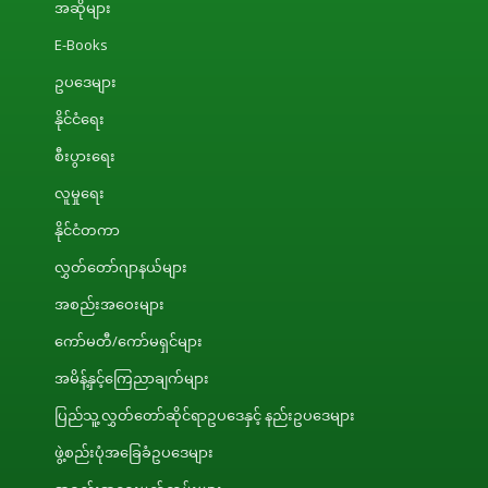
အဆိုများ
E-Books
ဥပဒေများ
နိုင်ငံရေး
စီးပွားရေး
လူမှုရေး
နိုင်ငံတကာ
လွှတ်တော်ဂျာနယ်များ
အစည်းအဝေးများ
ကော်မတီ/ကော်မရှင်များ
အမိန့်နှင့်ကြေညာချက်များ
ပြည်သူ့လွှတ်တော်ဆိုင်ရာဥပဒေနှင့် နည်းဥပဒေများ
ဖွဲ့စည်းပုံအခြေခံဥပဒေများ