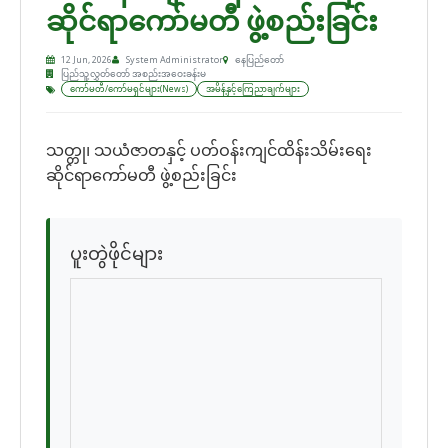
ဆိုင်ရာကော်မတီ ဖွဲ့စည်းခြင်း
12 Jun, 2026
System Administrator
နေပြည်တော်
ပြည်သူ့လွှတ်တော် အစည်းအဝေးခန်းမ
ကော်မတီ/ကော်မရှင်များ(News)
အမိန့်နှင့်ကြေညာချက်များ
သတ္တု၊ သယံဇာတနှင့် ပတ်ဝန်းကျင်ထိန်းသိမ်းရေး
ဆိုင်ရာကော်မတီ ဖွဲ့စည်းခြင်း
ပူးတွဲဖိုင်များ