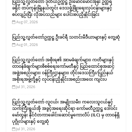
ပြည်သူ့လွှတ်တော် ဒုတိယဥက္ကဋ္ဌ ဦးမောင်မောင်အုန်း ဥတ္တရ
ခရိုင် တပ်ကုန်းမြိုနယ်တွင်း ဒေသဖွံ့ဖြိုးရေးလုပ်ငန်းများနှင့်
စပ်လျဉ်းပြီး လိုအပ်သည်များ ပေါင်းစပ်ညှိနှိုင်းခြင်း
Aug 07, 2026
ပြည်သူ့လွှတ်တော်ဥက္ကဋ္ဌ ဦးခင်ရီ သတင်းမီဒီယာများနှင့် တွေ့ဆုံ
Aug 01, 2026
ပြည်သူ့လွှတ်တော် အစိုးရ၏ အာမခံချက်များ၊ ကတိများနှင့်
တာဝန်ခံချက်များစိစစ်ရေးကော်မတီနှင့် ပြည်ထောင်စုအဆင့်
အဖွဲ့အစည်းများ၊ ဝန်ကြီးဌာနများ၊ တိုင်းဒေသကြီး/ပြည်နယ်
အစိုးရအဖွဲ့တို့နှင့် လုပ်ငန်းညှိနှိုင်းအစည်းအဝေး ကျင်းပ
Jul 31, 2026
ပြည်သူ့လွှတ်တော် လူငယ်၊ အမျိုးသမီး၊ ကလေးသူငယ်နှင့်
သက်ကြီးရွယ်အို အခွင့်အရေးဆိုင်ရာ ကော်မတီဥက္ကဋ္ဌ ဒေါ်ဝင်း
မော်ထွန်း နိုင်ငံတကာခေါင်းဆောင်မှုကောလိပ် (ILC) မှ တာဝန်ရှိ
ပုဂ္ဂိုလ်များနှင့် တွေ့ဆုံ
Jul 31, 2026