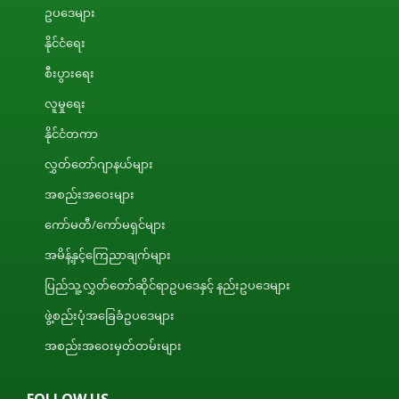
ဥပဒေများ
နိုင်ငံရေး
စီးပွားရေး
လူမှုရေး
နိုင်ငံတကာ
လွှတ်တော်ဂျာနယ်များ
အစည်းအဝေးများ
ကော်မတီ/ကော်မရှင်များ
အမိန့်နှင့်ကြေညာချက်များ
ပြည်သူ့လွှတ်တော်ဆိုင်ရာဥပဒေနှင့် နည်းဥပဒေများ
ဖွဲ့စည်းပုံအခြေခံဥပဒေများ
အစည်းအဝေးမှတ်တမ်းများ