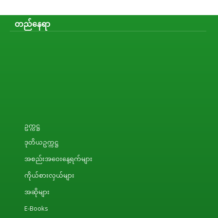
တည်နေရာ
ဥက္ကဋ္ဌ
ဒုတိယဥက္ကဋ္ဌ
အစည်းအဝေးနေ့ရက်များ
ကိုယ်စားလှယ်များ
အဆိုများ
E-Books