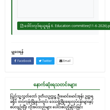
ဒေါင်းလုဒ်ရယူရန် 6. Education committee(11-6-2026).p
မျှဝေရန်
Facebook
Twitter
Email
နောက်ဆုံးရသတင်းများ
ပြည်သူ့လွှတ်တော် ဒုတိယဥက္ကဋ္ဌ ဦးမောင်မောင်အုန်း ဥတ္တရ
ခရိုင် တပ်ကုန်းမြိုနယ်တွင်း ဒေသဖွံ့ဖြိုးရေးလုပ်ငန်းများနှင့်
စပ်လျဉ်းပြီး လိုအပ်သည်များ ပေါင်းစပ်ညှိနှိုင်းခြင်း