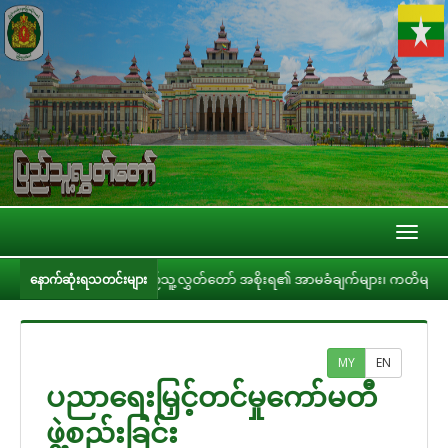
Toggl
naviga
ွေ့ဆုံ
ပြည်သူ့လွှတ်တော် အစိုးရ၏ အာမခံချက်များ၊ ကတိများနှင့် တာဝန်ခံခ
နောက်ဆုံးရသတင်းများ
MY
EN
ပညာရေးမြှင့်တင်မှုကော်မတီ
ဖွဲ့စည်းခြင်း