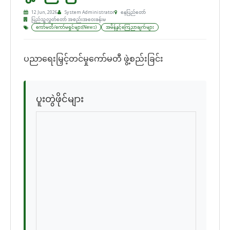
12 Jun, 2026
System Administrator
နေပြည်တော်
ပြည်သူ့လွှတ်တော် အစည်းအဝေးခန်းမ
ကော်မတီ/ကော်မရှင်များ(News)
အမိန့်နှင့်ကြေညာချက်များ
ပညာရေးမြှင့်တင်မှုကော်မတီ ဖွဲ့စည်းခြင်း
ပူးတွဲဖိုင်များ