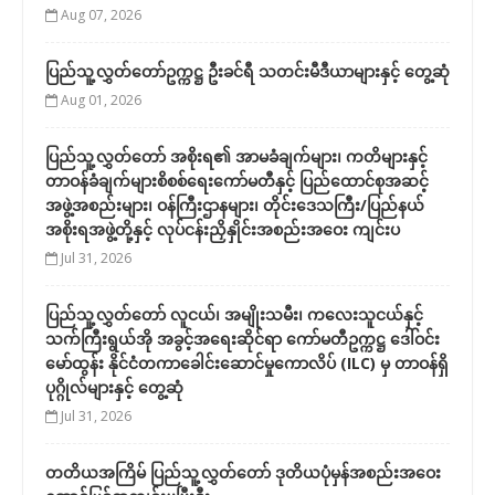
Aug 07, 2026
ပြည်သူ့လွှတ်တော်ဥက္ကဋ္ဌ ဦးခင်ရီ သတင်းမီဒီယာများနှင့် တွေ့ဆုံ
Aug 01, 2026
ပြည်သူ့လွှတ်တော် အစိုးရ၏ အာမခံချက်များ၊ ကတိများနှင့်
တာဝန်ခံချက်များစိစစ်ရေးကော်မတီနှင့် ပြည်ထောင်စုအဆင့်
အဖွဲ့အစည်းများ၊ ဝန်ကြီးဌာနများ၊ တိုင်းဒေသကြီး/ပြည်နယ်
အစိုးရအဖွဲ့တို့နှင့် လုပ်ငန်းညှိနှိုင်းအစည်းအဝေး ကျင်းပ
Jul 31, 2026
ပြည်သူ့လွှတ်တော် လူငယ်၊ အမျိုးသမီး၊ ကလေးသူငယ်နှင့်
သက်ကြီးရွယ်အို အခွင့်အရေးဆိုင်ရာ ကော်မတီဥက္ကဋ္ဌ ဒေါ်ဝင်း
မော်ထွန်း နိုင်ငံတကာခေါင်းဆောင်မှုကောလိပ် (ILC) မှ တာဝန်ရှိ
ပုဂ္ဂိုလ်များနှင့် တွေ့ဆုံ
Jul 31, 2026
တတိယအကြိမ် ပြည်သူ့လွှတ်တော် ဒုတိယပုံမှန်အစည်းအဝေး