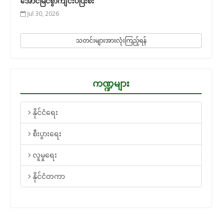
အောင်မြင်စွာကျင်းပပြီးစီး
Jul 30, 2026
သတင်းများအားလုံးကြည့်ရန်
ကဏ္ဍများ
နိုင်ငံရေး
စီးပွားရေး
လူမှုရေး
နိုင်ငံတကာ