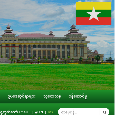
ဥပဒေဆိုင်ရာများ
သုတေသန
ဝန်ဆောင်မှု
ား၊ ဝန်ကြီးဌာနများ၊ တိုင်းဒေသကြီး/ပြည်နယ် အစိုးရအဖွဲ့တို့နှင့် လုပ်ငန်းညှိန
ူ့လွှတ်တော် Email
|
EN
|
MY