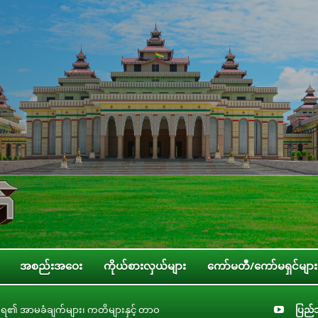
အစည်းအဝေး
ကိုယ်စားလှယ်များ
ကော်မတီ/ကော်မရှင်များ
များနှင့် တာဝန်ခံချက်များစိစစ်ရေးကော်မတီနှင့် ပြည်ထောင်စုအဆင့် အဖွဲ့အစည်းမျ
ပြည်သ