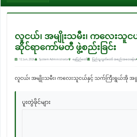
လူငယ်၊ အမျိုးသမီး၊ ကလေးသူငယ်န
ဆိုင်ရာကော်မတီ ဖွဲ့စည်းခြင်း
12 Jun, 2026
System Administrator
နေပြည်တော်
ပြည်သူ့လွှတ်တော် အစည်းအဝေးခန်းမ
လူငယ်၊ အမျိုးသမီး၊ ကလေးသူငယ်နှင့် သက်ကြီးရွယ်အို အခွင
ပူးတွဲဖိုင်များ