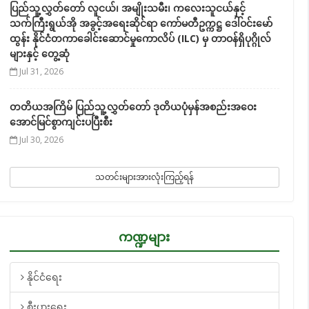
ပြည်သူ့လွှတ်တော် လူငယ်၊ အမျိုးသမီး၊ ကလေးသူငယ်နှင့်
သက်ကြီးရွယ်အို အခွင့်အရေးဆိုင်ရာ ကော်မတီဥက္ကဋ္ဌ ဒေါ်ဝင်းမော်
ထွန်း နိုင်ငံတကာခေါင်းဆောင်မှုကောလိပ် (ILC) မှ တာဝန်ရှိပုဂ္ဂိုလ်
များနှင့် တွေ့ဆုံ
Jul 31, 2026
တတိယအကြိမ် ပြည်သူ့လွှတ်တော် ဒုတိယပုံမှန်အစည်းအဝေး
အောင်မြင်စွာကျင်းပပြီးစီး
Jul 30, 2026
သတင်းများအားလုံးကြည့်ရန်
ကဏ္ဍများ
နိုင်ငံရေး
စီးပွားရေး