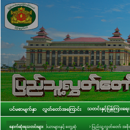
သတင်းနှင့်ပြန်ကြားရေး
ပင်မစာမျက်နှာ
လွှတ်တော်အကြောင်း
်းမီဒီယာများနှင့် တွေ့ဆုံ
ပြည်သူ့လွှတ်တော် အစိုးရ၏ အာမခံချက်များ၊ ကတိ
နောက်ဆုံးရသတင်းများ