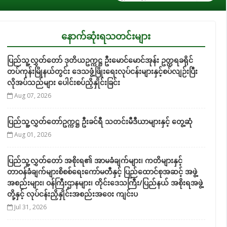
နောက်ဆုံးရသတင်းများ
ပြည်သူ့လွှတ်တော် ဒုတိယဥက္ကဋ္ဌ ဦးမောင်မောင်အုန်း ဥတ္တရခရိုင်
တပ်ကုန်းမြိုနယ်တွင်း ဒေသဖွံ့ဖြိုးရေးလုပ်ငန်းများနှင့်စပ်လျဉ်းပြီး
လိုအပ်သည်များ ပေါင်းစပ်ညှိနှိုင်းခြင်း
Aug 07, 2026
ပြည်သူ့လွှတ်တော်ဥက္ကဋ္ဌ ဦးခင်ရီ သတင်းမီဒီယာများနှင့် တွေ့ဆုံ
Aug 01, 2026
ပြည်သူ့လွှတ်တော် အစိုးရ၏ အာမခံချက်များ၊ ကတိများနှင့်
တာဝန်ခံချက်များစိစစ်ရေးကော်မတီနှင့် ပြည်ထောင်စုအဆင့် အဖွဲ့
အစည်းများ၊ ဝန်ကြီးဌာနများ၊ တိုင်းဒေသကြီး/ပြည်နယ် အစိုးရအဖွဲ့
တို့နှင့် လုပ်ငန်းညှိနှိုင်းအစည်းအဝေး ကျင်းပ
Jul 31, 2026