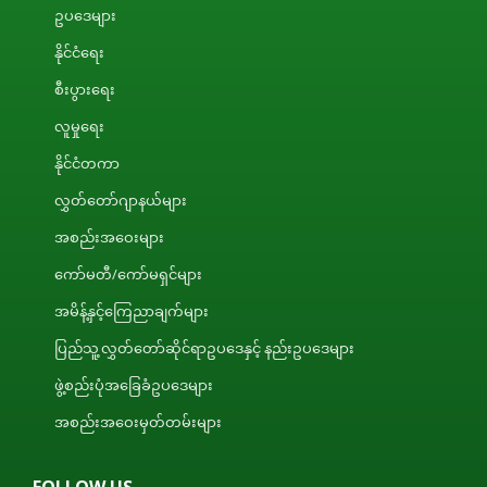
ဥပဒေများ
နိုင်ငံရေး
စီးပွားရေး
လူမှုရေး
နိုင်ငံတကာ
လွှတ်တော်ဂျာနယ်များ
အစည်းအဝေးများ
ကော်မတီ/ကော်မရှင်များ
အမိန့်နှင့်ကြေညာချက်များ
ပြည်သူ့လွှတ်တော်ဆိုင်ရာဥပဒေနှင့် နည်းဥပဒေများ
ဖွဲ့စည်းပုံအခြေခံဥပဒေများ
အစည်းအဝေးမှတ်တမ်းများ