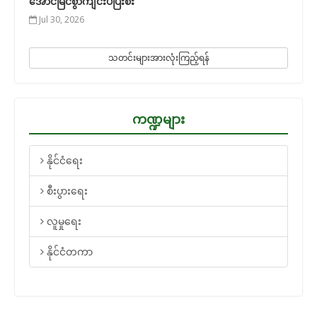
အောင်မြင်စွာကျင်းပပြီးစီး
Jul 30, 2026
သတင်းများအားလုံးကြည့်ရန်
ကဏ္ဍများ
နိုင်ငံရေး
စီးပွားရေး
လူမှုရေး
နိုင်ငံတကာ