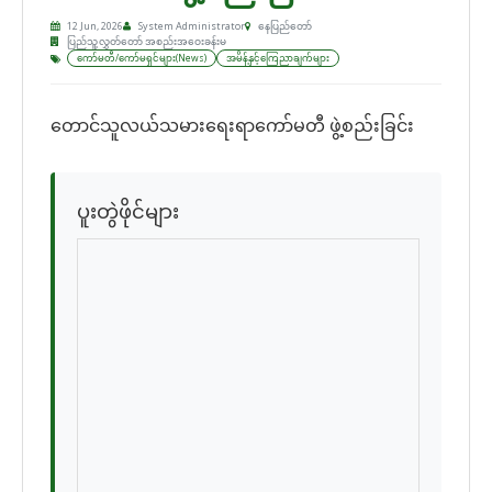
12 Jun, 2026
System Administrator
နေပြည်တော်
ပြည်သူ့လွှတ်တော် အစည်းအဝေးခန်းမ
ကော်မတီ/ကော်မရှင်များ(News)
အမိန့်နှင့်ကြေညာချက်များ
တောင်သူလယ်သမားရေးရာကော်မတီ ဖွဲ့စည်းခြင်း
ပူးတွဲဖိုင်များ