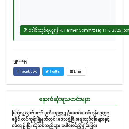
ဒေါင်းလုဒ်ရယူရန် 4. Farmer Committee( 11-6-2026).pd
မျှဝေရန်
Facebook
Twitter
Email
နောက်ဆုံးရသတင်းများ
ပြည်သူ့လွှတ်တော် ဒုတိယဥက္ကဋ္ဌ ဦးမောင်မောင်အုန်း ဥတ္တရ
ခရိုင် တပ်ကုန်းမြိုနယ်တွင်း ဒေသဖွံ့ဖြိုးရေးလုပ်ငန်းများနှင့်
စပ်လျဉ်းပြီး လိုအပ်သည်များ ပေါင်းစပ်ညှိနှိုင်းခြင်း