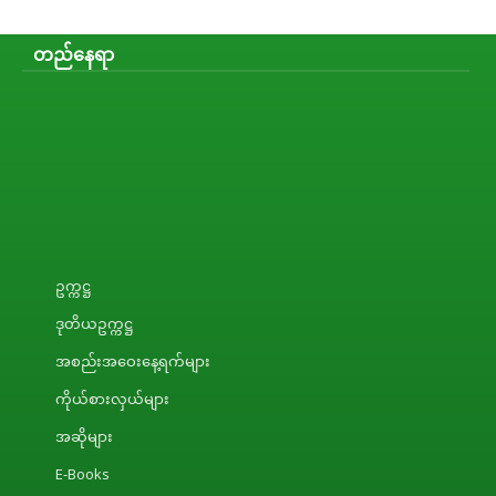
တည်နေရာ
ဥက္ကဋ္ဌ
ဒုတိယဥက္ကဋ္ဌ
အစည်းအဝေးနေ့ရက်များ
ကိုယ်စားလှယ်များ
အဆိုများ
E-Books