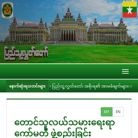
Toggl
naviga
် တွေ့ဆုံ
ပြည်သူ့လွှတ်တော် အစိုးရ၏ အာမခံချက်များ၊ ကတိများနှင့် တာဝန်
နောက်ဆုံးရသတင်းများ
MY
EN
တောင်သူလယ်သမားရေးရာ
ကော်မတီ ဖွဲ့စည်းခြင်း