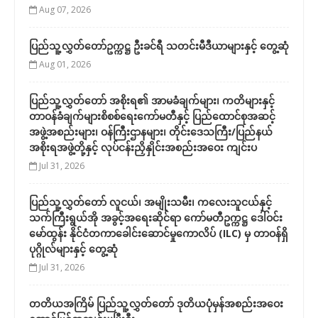
Aug 07, 2026
ပြည်သူ့လွှတ်တော်ဥက္ကဋ္ဌ ဦးခင်ရီ သတင်းမီဒီယာများနှင့် တွေ့ဆုံ
Aug 01, 2026
ပြည်သူ့လွှတ်တော် အစိုးရ၏ အာမခံချက်များ၊ ကတိများနှင့်
တာဝန်ခံချက်များစိစစ်ရေးကော်မတီနှင့် ပြည်ထောင်စုအဆင့်
အဖွဲ့အစည်းများ၊ ဝန်ကြီးဌာနများ၊ တိုင်းဒေသကြီး/ပြည်နယ်
အစိုးရအဖွဲ့တို့နှင့် လုပ်ငန်းညှိနှိုင်းအစည်းအဝေး ကျင်းပ
Jul 31, 2026
ပြည်သူ့လွှတ်တော် လူငယ်၊ အမျိုးသမီး၊ ကလေးသူငယ်နှင့်
သက်ကြီးရွယ်အို အခွင့်အရေးဆိုင်ရာ ကော်မတီဥက္ကဋ္ဌ ဒေါ်ဝင်း
မော်ထွန်း နိုင်ငံတကာခေါင်းဆောင်မှုကောလိပ် (ILC) မှ တာဝန်ရှိ
ပုဂ္ဂိုလ်များနှင့် တွေ့ဆုံ
Jul 31, 2026
တတိယအကြိမ် ပြည်သူ့လွှတ်တော် ဒုတိယပုံမှန်အစည်းအဝေး