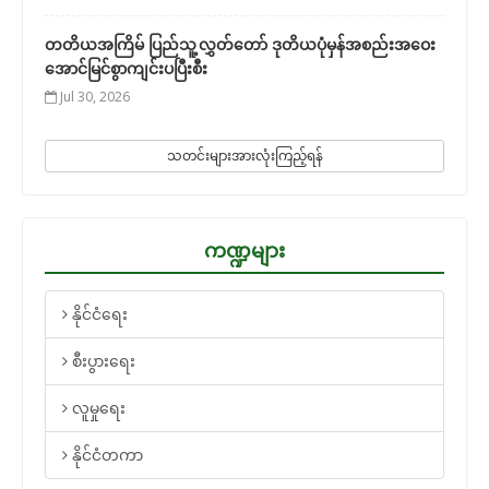
တတိယအကြိမ် ပြည်သူ့လွှတ်တော် ဒုတိယပုံမှန်အစည်းအဝေး
အောင်မြင်စွာကျင်းပပြီးစီး
Jul 30, 2026
သတင်းများအားလုံးကြည့်ရန်
ကဏ္ဍများ
နိုင်ငံရေး
စီးပွားရေး
လူမှုရေး
နိုင်ငံတကာ