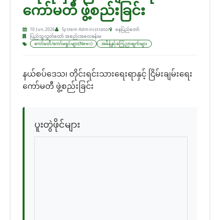
ကော်မတီ ဖွဲ့စည်းခြင်း
10 Jun, 2026
System Administrator
နေပြည်တော်
ပြည်သူ့လွှတ်တော် အစည်းအဝေးခန်းမ
ကော်မတီ/ကော်မရှင်များ(News)
အမိန့်နှင့်ကြေညာချက်များ
နယ်စပ်ဒေသ၊ တိုင်းရင်းသားရေးရာနှင့် ငြိမ်းချမ်းရေး
ကော်မတီ ဖွဲ့စည်းခြင်း
ပူးတွဲဖိုင်များ