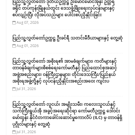
ပြည်သူ့လွှတ်တော် ဒုတိယဥက္ကဋ္ဌ ဦးမောင်မောင်အုန်း ဥတ္တရ
ခရိုင် တပ်ကုန်းမြိုနယ်တွင်း ဒေသဖွံ့ဖြိုးရေးလုပ်ငန်းများနှင့်
စပ်လျဉ်းပြီး လိုအပ်သည်များ ပေါင်းစပ်ညှိနှိုင်းခြင်း
Aug 07, 2026
ပြည်သူ့လွှတ်တော်ဥက္ကဋ္ဌ ဦးခင်ရီ သတင်းမီဒီယာများနှင့် တွေ့ဆုံ
Aug 01, 2026
ပြည်သူ့လွှတ်တော် အစိုးရ၏ အာမခံချက်များ၊ ကတိများနှင့်
တာဝန်ခံချက်များစိစစ်ရေးကော်မတီနှင့် ပြည်ထောင်စုအဆင့်
အဖွဲ့အစည်းများ၊ ဝန်ကြီးဌာနများ၊ တိုင်းဒေသကြီး/ပြည်နယ်
အစိုးရအဖွဲ့တို့နှင့် လုပ်ငန်းညှိနှိုင်းအစည်းအဝေး ကျင်းပ
Jul 31, 2026
ပြည်သူ့လွှတ်တော် လူငယ်၊ အမျိုးသမီး၊ ကလေးသူငယ်နှင့်
သက်ကြီးရွယ်အို အခွင့်အရေးဆိုင်ရာ ကော်မတီဥက္ကဋ္ဌ ဒေါ်ဝင်း
မော်ထွန်း နိုင်ငံတကာခေါင်းဆောင်မှုကောလိပ် (ILC) မှ တာဝန်ရှိ
ပုဂ္ဂိုလ်များနှင့် တွေ့ဆုံ
Jul 31, 2026