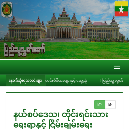
Toggl
naviga
ာ်ဥက္ကဋ္ဌ ဦးခင်ရီ သတင်းမီဒီယာများနှင့် တွေ့ဆုံ
ပြည်သူ့လွှတ်တော် အစိုး
နောက်ဆုံးရသတင်းများ
MY
EN
နယ်စပ်ဒေသ၊ တိုင်းရင်းသား
ရေးရာနှင့် ငြိမ်းချမ်းရေး