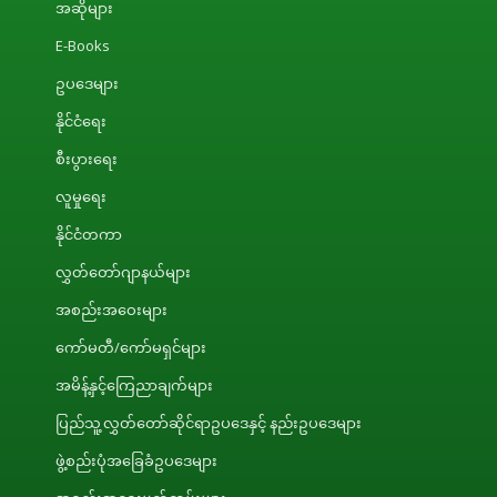
အဆိုများ
E-Books
ဥပဒေများ
နိုင်ငံရေး
စီးပွားရေး
လူမှုရေး
နိုင်ငံတကာ
လွှတ်တော်ဂျာနယ်များ
အစည်းအဝေးများ
ကော်မတီ/ကော်မရှင်များ
အမိန့်နှင့်ကြေညာချက်များ
ပြည်သူ့လွှတ်တော်ဆိုင်ရာဥပဒေနှင့် နည်းဥပဒေများ
ဖွဲ့စည်းပုံအခြေခံဥပဒေများ