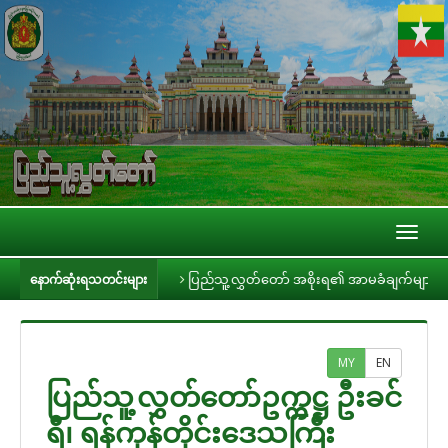
Toggl
naviga
းနှင့် တွေ့ဆုံ
ပြည်သူ့လွှတ်တော် အစိုးရ၏ အာမခံချက်များ၊ ကတိများနှင့် တ
နောက်ဆုံးရသတင်းများ
MY
EN
ပြည်သူ့လွှတ်တော်ဥက္ကဋ္ဌ ဦးခင်
ရီ၊ ရန်ကုန်တိုင်းဒေသကြီး