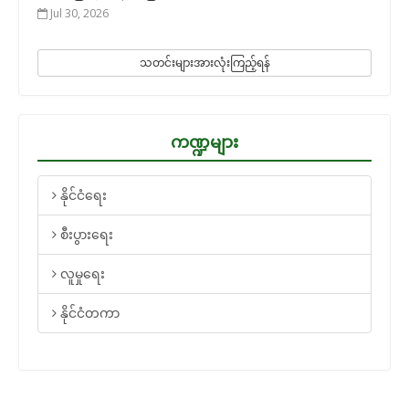
Jul 30, 2026
သတင်းများအားလုံးကြည့်ရန်
ကဏ္ဍများ
နိုင်ငံရေး
စီးပွားရေး
လူမှုရေး
နိုင်ငံတကာ