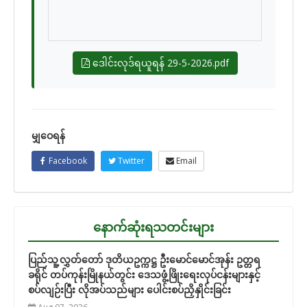
ဒေါင်းလုဒ်ရယူရန် 29-5-2026.pdf
မျှဝေရန်
Facebook
Twitter
Email
နောက်ဆုံးရသတင်းများ
ပြည်သူ့လွှတ်တော် ဒုတိယဥက္ကဋ္ဌ ဦးမောင်မောင်အုန်း ဥတ္တရ
ခရိုင် တပ်ကုန်းမြိုနယ်တွင်း ဒေသဖွံ့ဖြိုးရေးလုပ်ငန်းများနှင့်
စပ်လျဉ်းပြီး လိုအပ်သည်များ ပေါင်းစပ်ညှိနှိုင်းခြင်း