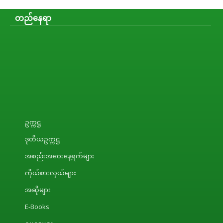
တည်နေရာ
ဥက္ကဋ္ဌ
ဒုတိယဥက္ကဋ္ဌ
အစည်းအဝေးနေ့ရက်များ
ကိုယ်စားလှယ်များ
အဆိုများ
E-Books