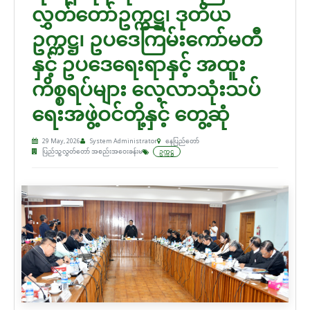
လွှတ်တော်ဥက္ကဋ္ဌ၊ ဒုတိယ
ဥက္ကဋ္ဌ၊ ဥပဒေကြမ်းကော်မတီ
နှင့် ဥပဒေရေးရာနှင့် အထူး
ကိစ္စရပ်များ လေ့လာသုံးသပ်
ရေးအဖွဲ့ဝင်တို့နှင့် တွေ့ဆုံ
29 May, 2026
System Administrator
နေပြည်တော်
ပြည်သူ့လွှတ်တော် အစည်းအဝေးခန်းမ
ဥက္ကဋ္ဌ