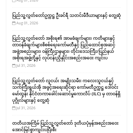
Aug 07, 2026
ပြည်သူ့လွှတ်တော်ဥက္ကဋ္ဌ ဦးခင်ရီ သတင်းမီဒီယာများနှင့် တွေ့ဆုံ
Aug 01, 2026
ပြည်သူ့လွှတ်တော် အစိုးရ၏ အာမခံချက်များ၊ ကတိများနှင့်
တာဝန်ခံချက်များစိစစ်ရေးကော်မတီနှင့် ပြည်ထောင်စုအဆင့်
အဖွဲ့အစည်းများ၊ ဝန်ကြီးဌာနများ၊ တိုင်းဒေသကြီး/ပြည်နယ်
အစိုးရအဖွဲ့တို့နှင့် လုပ်ငန်းညှိနှိုင်းအစည်းအဝေး ကျင်းပ
Jul 31, 2026
ပြည်သူ့လွှတ်တော် လူငယ်၊ အမျိုးသမီး၊ ကလေးသူငယ်နှင့်
သက်ကြီးရွယ်အို အခွင့်အရေးဆိုင်ရာ ကော်မတီဥက္ကဋ္ဌ ဒေါ်ဝင်း
မော်ထွန်း နိုင်ငံတကာခေါင်းဆောင်မှုကောလိပ် (ILC) မှ တာဝန်ရှိ
ပုဂ္ဂိုလ်များနှင့် တွေ့ဆုံ
Jul 31, 2026
တတိယအကြိမ် ပြည်သူ့လွှတ်တော် ဒုတိယပုံမှန်အစည်းအဝေး
အောင်မြင်စွာကျင်းပပြီးစီး