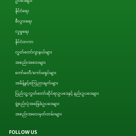
ဥပဒေများ
နိုင်ငံရေး
စီးပွားရေး
လူမှုရေး
နိုင်ငံတကာ
လွှတ်တော်ဂျာနယ်များ
အစည်းအဝေးများ
ကော်မတီ/ကော်မရှင်များ
အမိန့်နှင့်ကြေညာချက်များ
ပြည်သူ့လွှတ်တော်ဆိုင်ရာဥပဒေနှင့် နည်းဥပဒေများ
ဖွဲ့စည်းပုံအခြေခံဥပဒေများ
အစည်းအဝေးမှတ်တမ်းများ
FOLLOW US