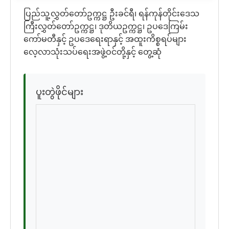
ပြည်သူ့လွှတ်တော်ဥက္ကဋ္ဌ ဦးခင်ရီ၊ ရန်ကုန်တိုင်းဒေသ
ကြီးလွှတ်တော်ဥက္ကဋ္ဌ၊ ဒုတိယဥက္ကဋ္ဌ၊ ဥပဒေကြမ်း
ကော်မတီနှင့် ဥပဒေရေးရာနှင့် အထူးကိစ္စရပ်များ
လေ့လာသုံးသပ်ရေးအဖွဲ့ဝင်တို့နှင့် တွေ့ဆုံ
ပူးတွဲဖိုင်များ