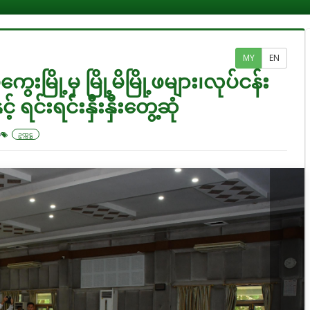
MY
EN
ေးမြို့မှ မြို့မိမြို့ဖများ၊လုပ်ငန်း
 ရင်းရင်းနှီးနှီးတွေ့ဆုံ
မ
ဥက္ကဋ္ဌ