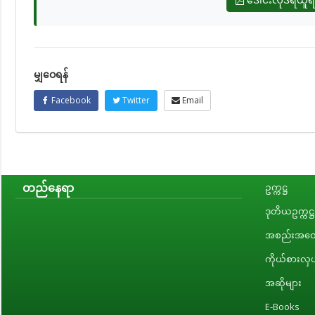
မျှဝေရန်
Facebook
Twitter
Email
တည်နေရာ
ဥက္ကဋ္ဌ
ဒုတိယဥက္ကဋ္ဌ
အစည်းအဝေး
ကိုယ်စားလှယ
အဆိုများ
E-Books