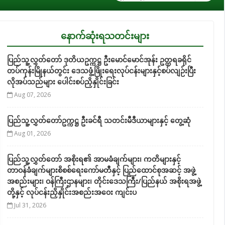
နောက်ဆုံးရသတင်းများ
ပြည်သူ့လွှတ်တော် ဒုတိယဥက္ကဋ္ဌ ဦးမောင်မောင်အုန်း ဥတ္တရခရိုင်
တပ်ကုန်းမြိုနယ်တွင်း ဒေသဖွံ့ဖြိုးရေးလုပ်ငန်းများနှင့်စပ်လျဉ်းပြီး
လိုအပ်သည်များ ပေါင်းစပ်ညှိနှိုင်းခြင်း
Aug 07, 2026
ပြည်သူ့လွှတ်တော်ဥက္ကဋ္ဌ ဦးခင်ရီ သတင်းမီဒီယာများနှင့် တွေ့ဆုံ
Aug 01, 2026
ပြည်သူ့လွှတ်တော် အစိုးရ၏ အာမခံချက်များ၊ ကတိများနှင့်
တာဝန်ခံချက်များစိစစ်ရေးကော်မတီနှင့် ပြည်ထောင်စုအဆင့် အဖွဲ့
အစည်းများ၊ ဝန်ကြီးဌာနများ၊ တိုင်းဒေသကြီး/ပြည်နယ် အစိုးရအဖွဲ့
တို့နှင့် လုပ်ငန်းညှိနှိုင်းအစည်းအဝေး ကျင်းပ
Jul 31, 2026