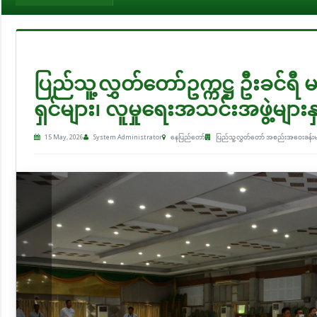
ပြည်သူ့လွှတ်တော်ဥက္ကဋ္ဌ ဦးခင်ရီ မကွ
ရှင်များ၊ လူမှုရေးအသင်းအဖွဲ့များနှင့်
15 May, 2026
System Administrator
နေပြည်တော်
ပြည်သူ့လွှတ်တော် အစည်းအဝေးခန်း