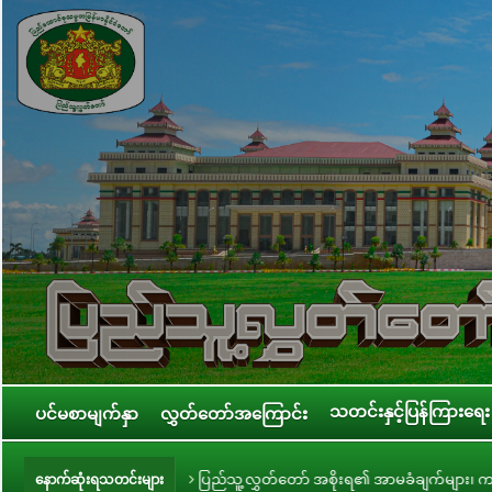
သတင်းနှင့်ပြန်ကြားရေး
ပင်မစာမျက်နှာ
လွှတ်တော်အကြောင်း
ပြည်သူ့လွှတ်တော် အစိုးရ၏ အာမခံချက်များ၊ ကတိများနှင့် တာဝန်ခံချက်များစိစ
နောက်ဆုံးရသတင်းများ