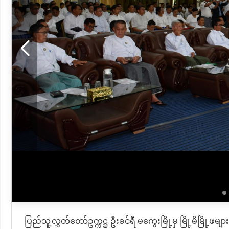
ပြည်သူ့လွှတ်တော်ဥက္ကဋ္ဌ ဦးခင်ရီ မကွေးမြို့မှ မြို့မိမြို့ဖများ၊