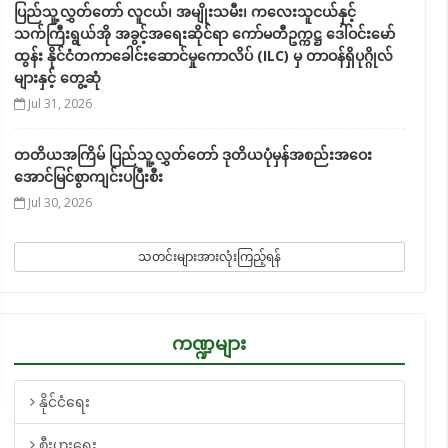
ပြည်သူ့လွှတ်တော် လူငယ်၊ အမျိုးသမီး၊ ကလေးသူငယ်နှင့်
သက်ကြီးရွယ်အို အခွင့်အရေးဆိုင်ရာ ကော်မတီဥက္ကဋ္ဌ ဒေါ်ဝင်းမော်
ထွန်း နိုင်ငံတကာခေါင်းဆောင်မှုကောလိပ် (ILC) မှ တာဝန်ရှိပုဂ္ဂိုလ်
များနှင့် တွေ့ဆုံ
Jul 31, 2026
တတိယအကြိမ် ပြည်သူ့လွှတ်တော် ဒုတိယပုံမှန်အစည်းအဝေး
အောင်မြင်စွာကျင်းပပြီးစီး
Jul 30, 2026
သတင်းများအားလုံးကြည့်ရန်
ကဏ္ဍများ
နိုင်ငံရေး
စီးပွားရေး