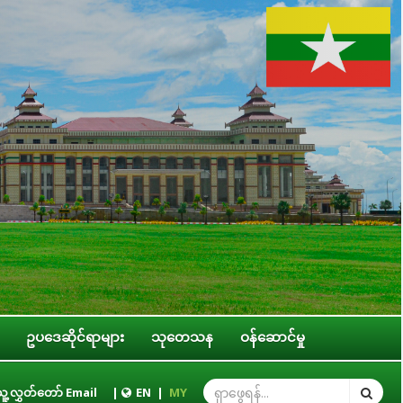
ဥပဒေဆိုင်ရာများ
သုတေသန
ဝန်ဆောင်မှု
ကြီး/ပြည်နယ် အစိုးရအဖွဲ့တို့နှင့် လုပ်ငန်းညှိနှိုင်းအစည်းအဝေး ကျင်းပ
ူ့လွှတ်တော် Email
|
EN
|
MY