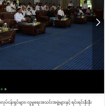
လုပ်ငန်းရှင်များ၊ လူမှုရေးအသင်းအဖွဲ့များနှင့် ရင်းရင်းနှီးနှီး