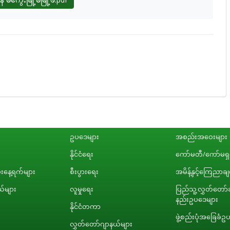
ဥပဒေများ
အစည်းအဝေးများ
နိုင်ငံရေး
ကော်မတီ/ကော်မရှင
နေ့ရက်များ
စီးပွားရေး
အမိန့်နှင့်ကြေညာခ
်များ
လူမှုရေး
ပြည်သူ့လွှတ်တော်ဆ
နည်းဥပဒေများ
နိုင်ငံတကာ
ဖွဲ့စည်းပုံအခြေခံဥ
လွှတ်တော်ဂျာနယ်များ