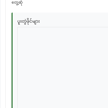
တွေ့ဆုံ
ပူးတွဲဖိုင်များ