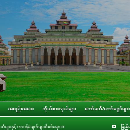
အစည်းအဝေး
ကိုယ်စားလှယ်များ
ကော်မတီ/ကော်မရှင်များ
စ်ရေးကော်မတီနှင့် ပြည်ထောင်စုအဆင့် အဖွဲ့အစည်းများ၊ ဝန်ကြီးဌာနများ၊ တိုင်းဒေသ
ပြည်သ