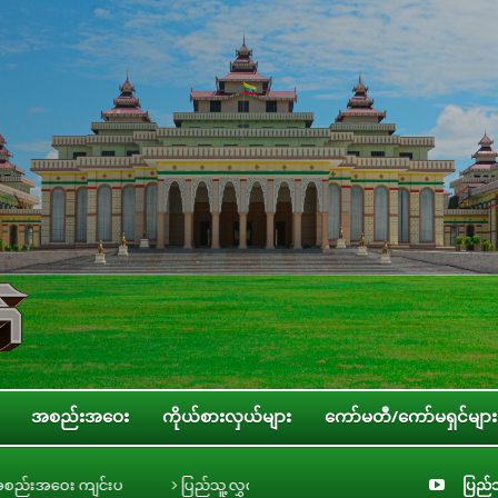
အစည်းအဝေး
ကိုယ်စားလှယ်များ
ကော်မတီ/ကော်မရှင်များ
ပ
ပြည်သူ့လွှတ်တော် လူငယ်၊ အမျိုးသမီး၊ ကလေးသူငယ်နှင့် သက်ကြီးရွယ်အို အခ
ပြည်သ