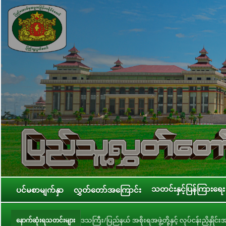
သတင်းနှင့်ပြန်ကြားရေး
ပင်မစာမျက်နှာ
လွှတ်တော်အကြောင်း
တိုင်းဒေသကြီး/ပြည်နယ် အစိုးရအဖွဲ့တို့နှင့် လုပ်ငန်းညှိနှိုင်းအစည်းအဝေး ကျင်း
နောက်ဆုံးရသတင်းများ