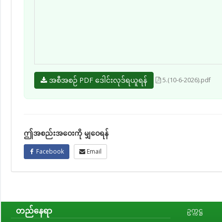
အစီအစဉ် PDF ဒေါင်းလုဒ်ရယူရန်
5.(10-6-2026).pdf
ဤအစည်းအဝေးကို မျှဝေရန်
Facebook
Email
တည်နေရာ
ဥက္ကဋ္ဌ