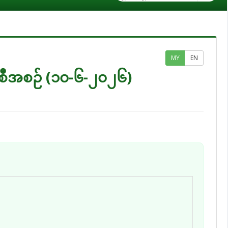
MY
EN
အစီအစဉ် (၁၀-၆-၂၀၂၆)