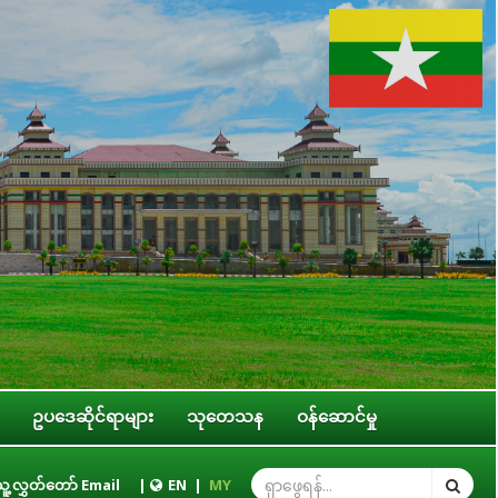
ဥပဒေဆိုင်ရာများ
သုတေသန
ဝန်ဆောင်မှု
ွင့်အရေးဆိုင်ရာ ကော်မတီဥက္ကဋ္ဌ ဒေါ်ဝင်းမော်ထွန်း နိုင်ငံတကာခေါင်းဆောင်မှုကောလိ
ူ့လွှတ်တော် Email
|
EN
|
MY