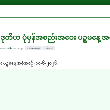
ုတိယ ပုံမှန်အစည်းအဝေး ပဥ္စမနေ့ 
အဝေးခန်းမ
အဆင့်များ:
တတိယအကြိမ်
အစီအစဉ်
း ပဥ္စမနေ့ အစီအစဉ် (၁၀-၆-၂၀၂၆)