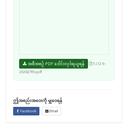
အစီအစဉ် PDF ဒေါင်းလုဒ်ရယူရန်
5.(12-6-
2026)(7th).pdf
ဤအစည်းအဝေးကို မျှဝေရန်
Facebook
Email