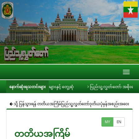
Toggl
naviga
ဦးခင်ရီ သတင်းမီဒီယာများနှင့် တွေ့ဆုံ
ပြည်သူ့လွှတ်တော် အစိုးရ၏ အာမခံချက
နောက်ဆုံးရသတင်းများ
သို့ ပြန်သွားရန် တတိယအကြိမ်ပြည်သူ့လွှတ်တော်ဒုတိယပုံမှန်အစည်းအဝေး
MY
EN
တတိယအကြိမ်