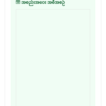
အစည်းအဝေး အစီအစဉ်