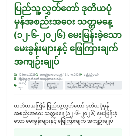
ပြည်သူ့လွှတ်တော် ဒုတိယပုံ
မှန်အစည်းအဝေး သတ္တမနေ့
(၁၂-၆-၂၀၂၆) မေးမြန်းခဲ့သော
မေးခွန်းများနှင့် ဖြေကြားချက်
အကျဉ်းချုပ်
12 June, 2026
အစည်းအဝေးနေ့စွဲ: 12 June, 2026
နေပြည်တော်
ပြည်သူ့လွှတ်တော် အစည်းအဝေးခန်းမ
အဆင့်
တတိယ
မှတ်တမ်း အ
တတိယအကြိမ် ပြည်သူ့လွှတ်တော် ဒုတိယပုံမှန်
များ:
အကြိမ်
ကျဥ်းချုပ်
အစည်းအဝေး မှတ်တမ်းအကျဉ်းချုပ်
တတိယအကြိမ် ပြည်သူ့လွှတ်တော် ဒုတိယပုံမှန်
အစည်းအဝေး သတ္တမနေ့ (၁၂-၆-၂၀၂၆) မေးမြန်းခဲ့
သော မေးခွန်းများနှင့် ဖြေကြားချက် အကျဉ်းချုပ်