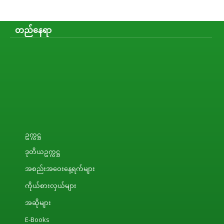
တည်နေရာ
ဥက္ကဋ္ဌ
ဒုတိယဥက္ကဋ္ဌ
အစည်းအဝေးနေ့ရက်များ
ကိုယ်စားလှယ်များ
အဆိုများ
E-Books