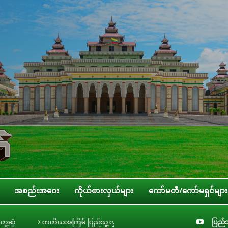
အစည်းအဝေး
ကိုယ်စားလှယ်များ
ကော်မတီ/ကော်မရှင်များ
အကြိမ် ပြည်သူ့လွှတ်တော် ဒုတိယပုံမှန်အစည်းအဝေး အောင်မြင်စွာကျင်းပပြီးစီ
ပြည်သ