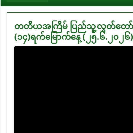
တတိယအကြိမ် ပြည်သူ့လွှတ်တော်
(၁၄)ရက်မြောက်နေ့ (၂၅.၆.၂၀၂၆)