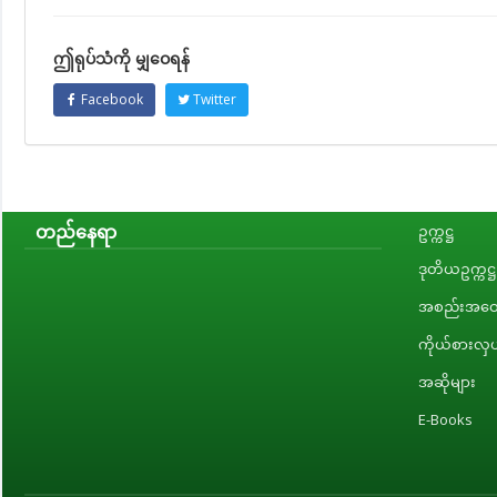
ဤရုပ်သံကို မျှဝေရန်
Facebook
Twitter
တည်နေရာ
ဥက္ကဋ္ဌ
ဒုတိယဥက္ကဋ္ဌ
အစည်းအဝေး
ကိုယ်စားလှယ
အဆိုများ
E-Books