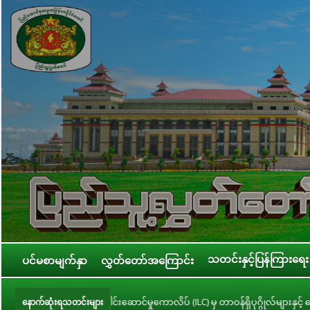
သတင်းနှင့်ပြန်ကြားရေး
ပင်မစာမျက်နှာ
လွှတ်တော်အကြောင်း
ေါင်းဆောင်မှုကောလိပ် (ILC) မှ တာဝန်ရှိပုဂ္ဂိုလ်များနှင့် တွေ့ဆုံ
တတိယ
နောက်ဆုံးရသတင်းများ