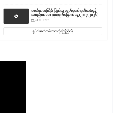
တတိယအကြိမ် ပြည်သူ့လွှတ်တော် ဒုတိယပုံမှန်
အစည်းအဝေး (၃၁)ရက်မြောက်နေ့ (၂၈.၇.၂၀၂၆)
Jul 28, 2026
ရုပ်သံမှတ်တမ်းအားလုံးကြည့်ရန်