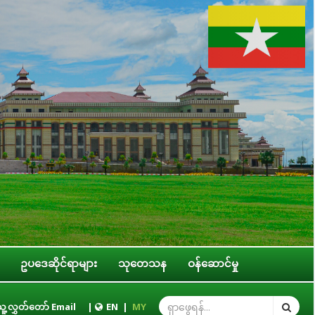
ဥပဒေဆိုင်ရာများ
သုတေသန
ဝန်ဆောင်မှု
း
ူ့လွှတ်တော် Email
|
EN
|
MY