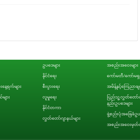
ဥပဒေများ
အစည်းအဝေးများ
နိုင်ငံရေး
ကော်မတီ/ကော်မရှင
နေ့ရက်များ
စီးပွားရေး
အမိန့်နှင့်ကြေညာခ
်များ
လူမှုရေး
ပြည်သူ့လွှတ်တော်ဆ
နည်းဥပဒေများ
နိုင်ငံတကာ
ဖွဲ့စည်းပုံအခြေခံဥ
လွှတ်တော်ဂျာနယ်များ
အစည်းအဝေးမှတ်တ