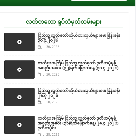
လတ်တလော ရုပ်သံမှတ်တမ်းများ
ပြည်သူ့လွှတ်တော်ကိုယ်စားလှယ်များမေးမြန်းခန်း
၃၀.၇.၂၀၂၆
Jul 30, 2026
တတိယအကြိမ် ပြည်သူ့လွှတ်တော် ဒုတိယပုံမှန်
အစည်းအဝေး (၃၂)ရက်မြောက်နေ့ (၃၀.၇.၂၀၂၆)
Jul 30, 2026
ပြည်သူ့လွှတ်တော်ကိုယ်စားလှယ်များမေးမြန်းခန်း
၂၈.၇.၂၀၂၆
Jul 28, 2026
တတိယအကြိမ် ပြည်သူ့လွှတ်တော် ဒုတိယပုံမှန်
အစည်းအဝေး (၃၁)ရက်မြောက်နေ့ (၂၈.၇.၂၀၂၆)
ဒုတိယပိုင်း
Jul 28, 2026