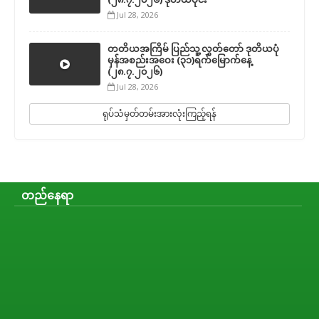
Jul 28, 2026
တတိယအကြိမ် ပြည်သူ့လွှတ်တော် ဒုတိယပုံ
မှန်အစည်းအဝေး (၃၁)ရက်မြောက်နေ့
(၂၈.၇.၂၀၂၆)
Jul 28, 2026
ရုပ်သံမှတ်တမ်းအားလုံးကြည့်ရန်
တည်နေရာ