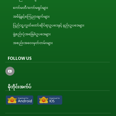
ကော်မတီ/ကော်မရှင်များ
အမိန့်နှင့်ကြေညာချက်များ
ပြည်သူ့လွှတ်တော်ဆိုင်ရာဥပဒေနှင့် နည်းဥပဒေများ
ဖွဲ့စည်းပုံအခြေခံဥပဒေများ
အစည်းအဝေးမှတ်တမ်းများ
FOLLOW US
မိုဘိုင်းအက်ပ်