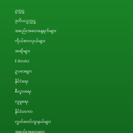
ဥက္ကဋ္ဌ
ဒုတိယဥက္ကဋ္ဌ
အစည်းအဝေးနေ့ရက်များ
ကိုယ်စားလှယ်များ
အဆိုများ
E-Books
ဥပဒေများ
နိုင်ငံရေး
စီးပွားရေး
လူမှုရေး
နိုင်ငံတကာ
လွှတ်တော်ဂျာနယ်များ
အစည်းအဝေးများ