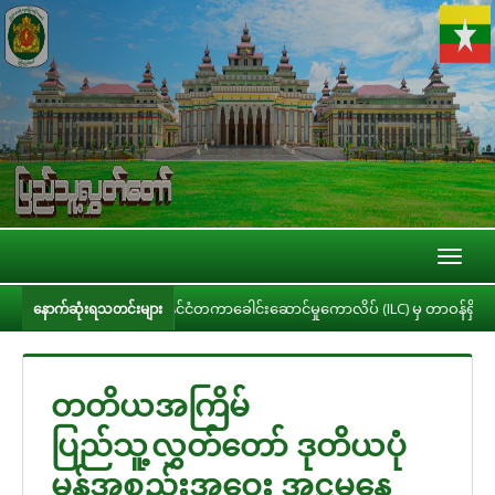
Toggl
naviga
ဝင်းမော်ထွန်း နိုင်ငံတကာခေါင်းဆောင်မှုကောလိပ် (ILC) မှ တာဝန်ရှိပုဂ္ဂိုလ်များနှ
နောက်ဆုံးရသတင်းများ
တတိယအကြိမ်
ပြည်သူ့လွှတ်တော် ဒုတိယပုံ
မှန်အစည်းအဝေး အဋ္ဌမနေ့