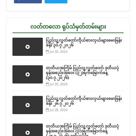
လတ်တလော ရုပ်သံမှတ်တမ်းများ
ပြည်သူ့လွှတ်တော်ကိုယ်စားလှယ်များမေးမြန်း
ခန်း ၃၀.၇.၂၀၂၆
Jul 30, 2026
တတိယအကြိမ် ပြည်သူ့လွှတ်တော် ဒုတိယပုံ
မှန်အစည်းအဝေး (၃၂)ရက်မြောက်နေ့
(၃၀.၇.၂၀၂၆)
Jul 30, 2026
ပြည်သူ့လွှတ်တော်ကိုယ်စားလှယ်များမေးမြန်း
ခန်း ၂၈.၇.၂၀၂၆
Jul 28, 2026
တတိယအကြိမ် ပြည်သူ့လွှတ်တော် ဒုတိယပုံ
မှန်အစည်းအဝေး (၃၁)ရက်မြောက်နေ့
(၂၈.၇.၂၀၂၆) ဒုတိယပိုင်း