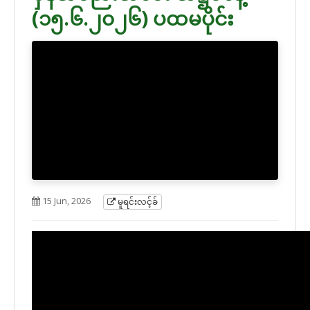
(၁၅.၆.၂၀၂၆) ပထမပိုင်း
15 Jun, 2026
မူရင်းလင့်ခ်