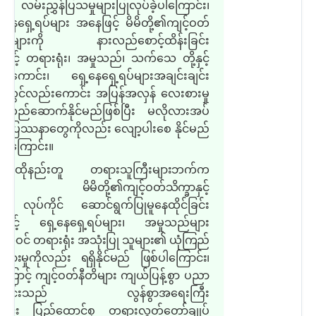
း လမ်းညွှန်ပြသမှုများပြုလုပ်ခဲ့ပါကြောင်း၊
့နေရှေ့ရပ်များ အနေဖြင့် မိမိတို့၏ကျင့်ဝတ်
္ခာများကို နားလည်စောင့်ထိန်းခြင်း
ဖြင့် တရားရုံး၊ အမှုသည်၊ သက်သေ တို့နှင့်
းကောင်း၊ ရှေ့နေရှေ့ရပ်များအချင်းချင်း
းတွင်လည်းကောင်း အပြန်အလှန် လေးစားမှု
 တည်ဆောက်နိုင်မည်ဖြစ်ပြီး မလိုလားအပ်
် ပြဿနာတွေကိုလည်း လျော့ပါးစေ နိုင်မည်
်ပါကြောင်း။
ထိုနည်းတူ တရားသူကြီးများဘက်က
်း မိမိတို့၏ကျင့်ဝတ်သိက္ခာနှင့်
 လုပ်ကိုင်
ဆောင်ရွက်ပြုမူနေထိုင်ခြင်း
ဖြင့် ရှေ့နေရှေ့ရပ်များ၊ အမှုသည်များ
အဝင် တရားရုံး
အသုံးပြု သူများ၏ ယုံကြည်
စားမှုကိုလည်း ရရှိနိုင်မည် ဖြစ်ပါကြောင်း၊
့ကြောင့်
ကျင့်ဝတ်နီတိများ ကျယ်ပြန့်စွာ ပညာ
းခြင်းသည် လွန်စွာအရေးကြီး
ာင်း ပြည်ထောင်စု တရားလွှတ်တော်ချုပ်