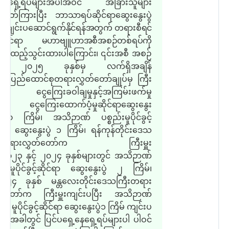
့နေရှေ့ရပ်များအပါအဝင် အခြားသူများ
 ဖိတ်ကြားပြီး ဘာသာရပ်ဆိုင်ရာဆွေးနွေးပွဲ
း ကျင်းပဆောင်ရွက်
နိုင်ရန်အတွက် တရားစီရင်
းဆိုင်ရာ မဟာဗျူဟာအစီအစဉ်တစ်ရပ်ကို
း ထည့်သွင်းထားပါကြောင်း၊
၎င်းအစီ အစဉ်
 ၂၀၂၅ ခုနှစ်မှ လက်ရှိအချိန်
 ပြည်ထောင်စုတရားလွှတ်တော်ချုပ်မှ ကြီး
းပြီး ငွေကြေးခဝါချမှုနှင့်အကြမ်းဖက်မှု
 ငွေကြေးထောက်ပံ့မှုဆိုင်ရာဆွေးနွေး
 ၁၀ ကြိမ်၊ အသိဉာဏ် ပစ္စည်းမူပိုင်ခွင့်
င်ရာ ဆွေးနွေးပွဲ ၁ ကြိမ်၊ ရန်ကုန်တိုင်းဒေသ
ီးတရားလွှတ်တော်က ကြီးမှူး
း ၂၀၂၃ နှင့် ၂၀၂၄ ခုနှစ်များတွင် အသိဉာဏ်
စည်းမူပိုင်ခွင့်ဆိုင်ရာ ဆွေးနွေးပွဲ ၂ ကြိမ်၊
၄ ခုနှစ် မန္တလေးတိုင်းဒေသကြီးတရား
တ်တော်က ကြီးမှူးကျင်းပပြီး အသိဉာဏ်
ည်း မူပိုင်ခွင့်ဆိုင်ရာ ဆွေးနွေးပွဲ၁ ကြိမ် ကျင်းပ
သည့်အခါတွင် ပြင်ပရှေ့နေရှေ့ရပ်များပါ ပါဝင်