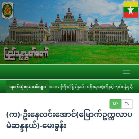
Toggl
naviga
း၊ တိုင်းဒေသကြီး/ပြည်နယ် အစိုးရအဖွဲ့တို့နှင့် လုပ်ငန်းညှိနှိုင်းအစည်းအဝေး ကျ
နောက်ဆုံးရသတင်းများ
MY
EN
(က)-ဦးနေလင်းအောင်(မြောက်ဥက္ကလာပ
မဲဆန္ဒနယ်)-မေးခွန်း