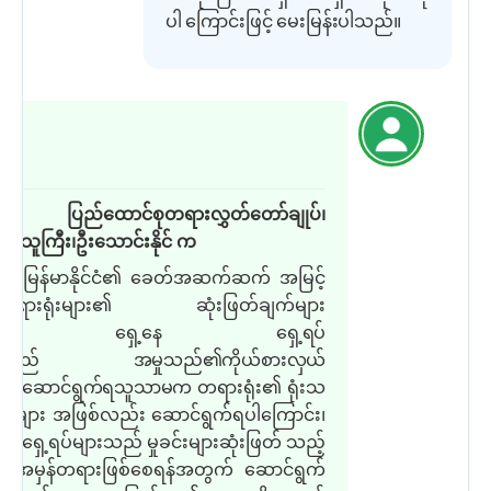
ပါ ကြောင်းဖြင့် မေးမြန်းပါသည်။
ြေ
ြေ
ပြည်ထောင်စုတရားလွှတ်တော်ချုပ်၊
းသူကြီး၊ဦးသောင်းနိုင် က
မြန်မာနိုင်ငံ၏ ခေတ်အဆက်ဆက် အမြင့်
ံးတရားရုံးများ၏ ဆုံးဖြတ်ချက်
များ
ွင် ရှေ့နေ ရှေ့ရပ်
ားသည် အမှုသည်၏ကိုယ်စားလှယ်
စ် ဆောင်ရွက်ရသူသာမက တရားရုံး၏
ရုံးသ
 များ အဖြစ်လည်း ဆောင်ရွက်ရပါကြောင်း၊
့နေရှေ့ရပ်များသည် မှုခင်းများဆုံးဖြတ် သည့်
 အမှန်တရားဖြစ်စေရန်အတွက် ဆောင်ရွက်