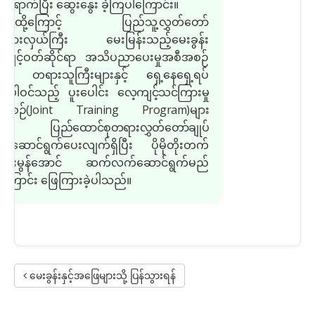
ရောက်ပြီး ဆွေးနွေး ခဲ့ကြပါကြောင်း။
ထို့ကြောင့် ပြည်သူ့လွှတ်တော်
ယ်စားလှယ်ကြီး မေးမြန်းသည့်မေးခွန်း
ကျင့်ဝတ်ဆိုင်ရာ အသိပညာပေးမှုအစီအစဉ်
းနှင့် တရားသူကြီးများနှင့် ရှေ့နေရှေ့ရပ်
း ပါဝင်သည့် ပူးပေါင်း
လေ့ကျင့်သင်ကြားမှု
ီအစဉ်
(Joint Training Program)
များ
ု ပြည်ထောင်စုတရားလွှတ်တော်ချုပ်
ောင်ရွက်ပေးလျက်ရှိပြီး ပိုမိုတိုးတက်
ာင်းမွန်အောင် ဆက်လက်ဆောင်ရွက်မည်
်ကြောင်း ဖြေကြားခဲ့ပါသည်။
မေးခွန်းနှင့်အဖြေများသို့ ပြန်သွားရန်