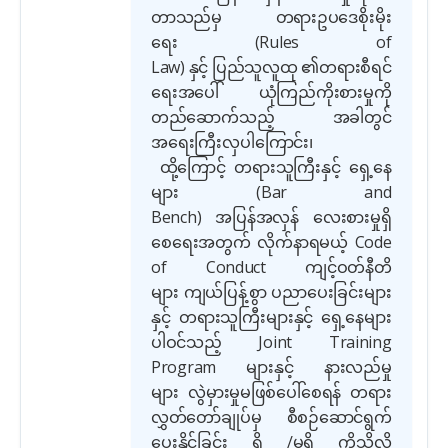
တာသည်မှ တရားဥပဒေစိုးမိုး
ရေး
(Rules of
Law)
နှင့် ပြည်သူလူထု ၏တရားစီရင်
ရေးအပေါ် ယုံကြည်ကိုးစားမှုကို
တည်ဆောက်သည့် အခါတွင်
အရေးကြီးလှပါကြောင်း၊
ထို့ကြောင့် တရားသူကြီးနှင့် ရှေ့နေ
များ
(Bar and
Bench)
အပြန်အလှန် လေးစားမှုရှိ
စေရေးအတွက် လိုက်နာရမယ့်
Code
of Conduct
ကျင့်ဝတ်နီတိ
များ ကျယ်ပြန့်စွာ ပညာပေးခြင်းများ
နှင့် တရားသူကြီးများနှင့် ရှေ့နေများ
ပါဝင်သည့်
Joint Training
Program
များနှင့် နားလည်မှု
များ လွဲမှားမှုမဖြစ်ပေါ်စေရန် တရား
လွှတ်တော်ချုပ်မှ စီစဉ်ဆောင်ရွက်
ပေးနိုင်ခြင်း ရှိ
/
မရှိ ကိုသိလို