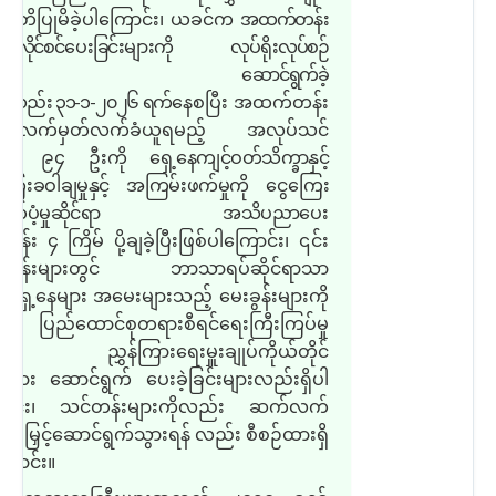
တိပြုမိခဲ့ပါကြောင်း၊ ယခင်က
အထက်တန်း
့နေလိုင်စင်ပေးခြင်းများကို လုပ်ရိုးလုပ်စဉ်
တိုင်း ဆောင်ရွက်ခဲ့
်လည်း ၃၁
-
၁
-
၂၀၂၆ ရက်
နေစပြီး အထက်တန်း
ေ့နေလက်မှတ်လက်ခံယူရမည့် အလုပ်သင်
ေ့နေ ၉၄ ဦးကို
ရှေ့နေကျင့်ဝတ်သိက္ခာနှင့်
ကြေးခဝါချမှုနှင့် အကြမ်းဖက်မှုကို ငွေကြေး
ာက်ပံ့မှုဆိုင်ရာ အသိပညာ
ပေး
န်း ၄ ကြိမ် ပို့ချခဲ့ပြီးဖြစ်ပါကြောင်း၊ ၎င်း
်တန်းများတွင် ဘာသာရပ်ဆိုင်ရာသာ
ရှေ့နေများ အမေးများသည့် မေးခွန်းများကို
း ပြည်ထောင်စုတရားစီရင်ရေးကြီးကြပ်မှု
းက ညွှန်ကြားရေးမှူးချုပ်ကိုယ်တိုင်
ကြား ဆောင်ရွက် ပေးခဲ့ခြင်းများလည်းရှိပါ
ောင်း၊ သင်တန်းများကိုလည်း ဆက်လက်
 တိုးမြှင့်ဆောင်ရွက်သွားရန် လည်း စီစဉ်ထားရှိ
ြောင်း။