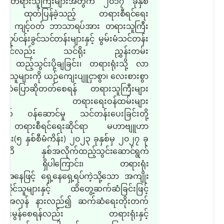
တရားသူကြီးများအတွက် ၂၀၁၇ ခုနှစ်
ွင်
ထုတ်ပြန်ခဲ့သည့် တရားစီရင်ရေး
င်ရာ ကျင့်ဝတ် ဘာသာရပ်အား တရားသူကြီး
း လုပ်ငန်းခွင်သင်တန်း
များနှင့် မွမ်းမံသင်တန်း
ားတွင်လည်း သင်ရိုး ညွှန်းတမ်း
စ် ထည့်သွင်းပို့ချခြင်း၊ တရားရုံးသို့ လာ
က်သူများကို ယဉ်ကျေးပျူငှာစွာ၊ လေးစားစွာ
်ဆံပြောဆိုတတ်စေရန် တရားသူကြီးများ
င့် တရားရေးဝန်ထမ်းများ
က် ဝန်ဆောင်မှု သင်တန်းပေးခြင်းတို့
ု တရားစီရင်ရေးဆိုင်ရာ မဟာဗျူဟာ
ကိန်း
(
၅ နှစ်စီမံကိန်း
)
၂၀၂၃ ခုနှစ်မှ ၂၀၂၇ ခု
စ်အထိ နှစ်အလိုက်
ထည့်သွင်းဆောင်ရွက်
က် ရှိပါကြောင်း၊ တရားရုံး
း အနေဖြင့် ရှေ့နေရှေ့ရပ်ကဲ့သို့သော အကျိုး
ဆိုင်
သူများနှင့် ထိတွေ့ဆက်ဆံခြင်းဖြင့်
ြန်အလှန် နားလည်၍ ဆက်ဆံရေးတိုးတက်
ာင်းမွန်စေရန်လည်း တရားရုံးနှင့်