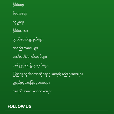
နိုင်ငံရေး
စီးပွားရေး
လူမှုရေး
နိုင်ငံတကာ
လွှတ်တော်ဂျာနယ်များ
အစည်းအဝေးများ
ကော်မတီ/ကော်မရှင်များ
အမိန့်နှင့်ကြေညာချက်များ
ပြည်သူ့လွှတ်တော်ဆိုင်ရာဥပဒေနှင့် နည်းဥပဒေများ
ဖွဲ့စည်းပုံအခြေခံဥပဒေများ
အစည်းအဝေးမှတ်တမ်းများ
FOLLOW US