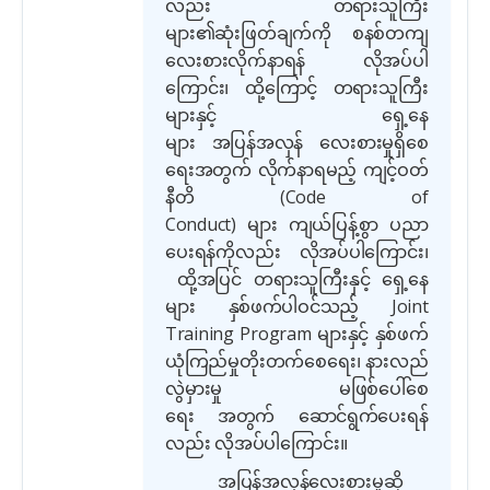
လည်း တရားသူကြီး
များ၏ဆုံးဖြတ်ချက်ကို စနစ်တကျ
လေးစားလိုက်နာရန် လိုအပ်ပါ
ကြောင်း၊ ထို့ကြောင့် တရားသူကြီး
များနှင့် ရှေ့နေ
များ အပြန်အလှန် လေးစားမှုရှိစေ
ရေးအတွက် လိုက်နာရမည့် ကျင့်ဝတ်
နီတိ
(Code of
Conduct)
များ ကျယ်ပြန့်စွာ ပညာ
ပေးရန်ကိုလည်း လိုအပ်ပါကြောင်း၊
ထို့အပြင် တရားသူကြီးနှင့် ရှေ့နေ
များ နှစ်ဖက်ပါဝင်သည့်
Joint
Training Program
များနှင့် နှစ်ဖက်
ယုံကြည်မှုတိုးတက်စေရေး၊ နားလည်
လွဲမှားမှု မဖြစ်ပေါ်စေ
ရေး အတွက် ဆောင်ရွက်ပေးရန်
လည်း လိုအပ်ပါကြောင်း။
အပြန်အလှန်လေးစားမှုဆို