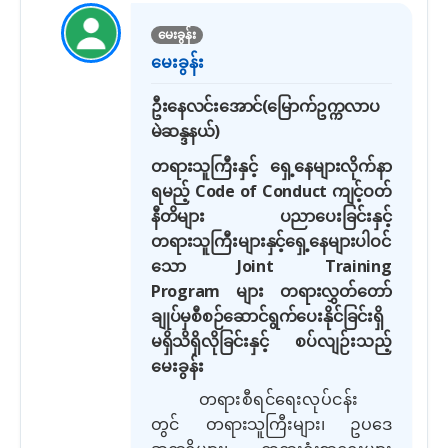
မေးခွန်း
မေးခွန်း
ဦးနေလင်းအောင်
(
မြောက်ဥက္ကလာပ
မဲဆန္ဒနယ်
)
တရားသူကြီးနှင့် ရှေ့နေများလိုက်နာ
ရမည့်
Code of Conduct
ကျင့်ဝတ်
နီတိများ ပညာပေးခြင်းနှင့်
တရားသူကြီးများနှင့်ရှေ့နေများပါဝင်
သော
Joint Training
Program
များ တရားလွှတ်တော်
ချုပ်မှစီစဉ်ဆောင်ရွက်ပေးနိုင်ခြင်းရှိ
မရှိသိရှိလိုခြင်းနှင့်
စပ်လျဉ်းသည့်
မေးခွန်း
တရားစီရင်ရေးလုပ်ငန်း
တွင်
တရားသူကြီးများ၊ ဥပဒေ