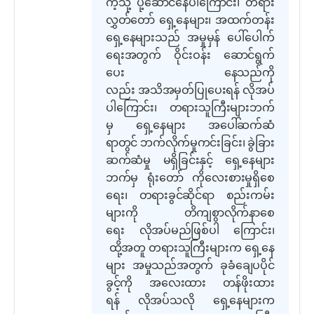
ကဲ့သို့ ပို့ဆောင်နေပါကြောင်း၊ တရား
လွှတ်တော် ရှေ့နေများ၊ အထက်တန်း
ရှေ့နေများသည် အမှုမှန် ပေါ်ပေါက်
ရေးအတွက် ဝိုင်းဝန်း ဆောင်ရွက်
ပေး နေသည်ကို
လည်း အသိအမှတ်ပြုပေးရန် လိုအပ်
ပါကြောင်း၊ တရားသူကြီးများဘက်
မှ ရှေ့နေများ အပေါ်ဆက်ဆံ
ရာတွင် ဘက်လိုက်မှုကင်းခြင်း၊ ခွဲခြား
ဆက်ဆံမှု မရှိခြင်းနှင့် ရှေ့နေများ
ဘက်မှ ရုံးတော် ကိုလေးစားမှုရှိစေ
ရေး၊ တရားခွင်ဆိုင်ရာ စည်းကမ်း
များကို တိကျစွာလိုက်နာစေ
ရေး လိုအပ်မည်ဖြစ်ပါ ကြောင်း၊
ထို့အတူ တရားသူကြီးများက ရှေ့နေ
များ အမှုသည်အတွက် ခုခံချေပပိုင်
ခွင့်ကို အလေးထား တန်ဖိုးထား
ရန် လိုအပ်သလို ရှေ့နေများက