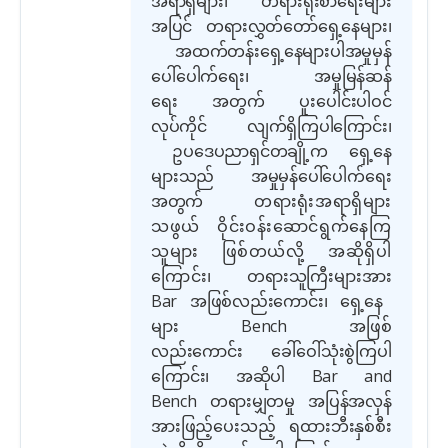
အရာရှိများ၊ တရားရုံးစာရေးများ
အပြင် တရားလွှတ်တော်ရှေ့နေများ၊
အထက်တန်းရှေ့နေများပါအမှုမှန်
ပေါ်ပေါက်ရေး၊ အမှုမြန်ဆန်
ရေး အတွက် ပူးပေါင်းပါဝင်
လုပ်ကိုင် လျက်ရှိကြပါကြောင်း၊
ဥပဒေပညာရှင်တချို့က ရှေ့နေ
များသည် အမှုမှန်ပေါ်ပေါက်ရေး
အတွက်
တရားရုံးအရာရှိများ
သဖွယ် ဝိုင်းဝန်းဆောင်ရွက်နေကြ
သူများ ဖြစ်တယ်လို့ အဆိုရှိပါ
ကြောင်း၊
တရားသူကြီးများအား
Bar
အဖြစ်လည်းကောင်း၊ ရှေ့နေ
များ
Bench
အဖြစ်
လည်းကောင်း ခေါ်ဝေါ်သုံးစွဲကြပါ
ကြောင်း၊ အဆိုပါ
Bar and
Bench
တရားမျှတမှု အပြန်အလှန်
အားဖြည့်ပေးသည့် ရထားဘီးနှစ်စီး