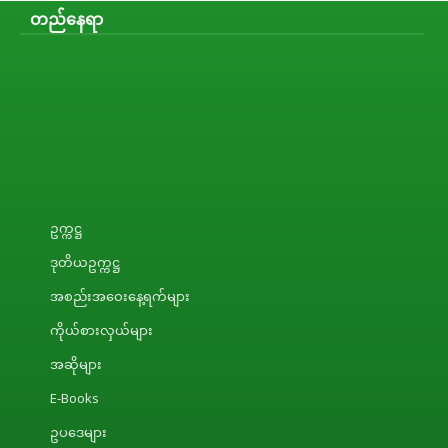
တည်နေရာ
ဥက္ကဋ္ဌ
ဒုတိယဥက္ကဋ္ဌ
အစည်းအဝေးနေ့ရက်များ
ကိုယ်စားလှယ်များ
အဆိုများ
E-Books
ဥပဒေများ