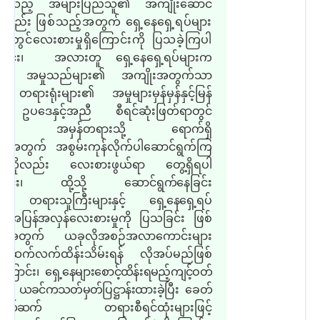
းရသည့် အများပြည်သူ၏ အကျိုးဆောင်
း
လည်း ဖြစ်သည့်အတွက် ရှေ့နေရှေ့ရပ်များ
ါ်တွင်လေးစားမှုရှိကြောင်းကို ပြသခဲ့ကြပါ
ောင်း၊
အလားတူ ရှေ့နေရှေ့ရပ်များက
်း အမှုသည်များ၏ အကျိုးအတွက်သာ
တရားရုံးများ၏ အမှုများမှန်မှန်နှင့်မြန်
် ဥပဒေနှင့်အညီ စီရင်ဆုံးဖြတ်ရာတွင်
်း အမှန်တရားသို့ ရောက်ရှိ
 အတွက် အစွမ်းကုန်လိုက်ပါဆောင်ရွက်ကြ
်ကိုလည်း လေးစားဖွယ်ရာ တွေ့ရှိရပါ
ောင်း၊ ထို့သို့
ဆောင်ရွက်နေခြင်း
 တရားသူကြီးများနှင့် ရှေ့နေရှေ့ရပ်
း အပြန်အလှန်လေးစားမှုကို ပြသခြင်း
ဖြစ်
့်အတွက် ယခုလိုအစဉ်အလာကောင်းများ
 ဆက်လက်ထိန်းသိမ်းရန် လိုအပ်မည်ဖြစ်
ကြောင်း၊
ရှေ့နေများစောင့်ထိန်းရမည့်ကျင့်ဝတ်
းကို ယခင်ကသတ်မှတ်ပြဋ္ဌာန်းထားခဲ့ပြီး ခေတ်
က်ဆက်
တရားစီရင်ထုံးများဖြင့်