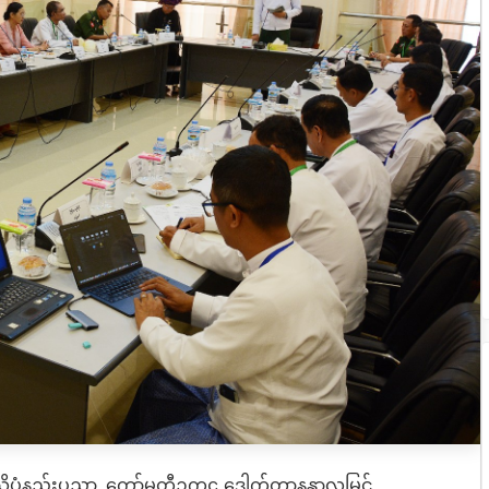
ိပ္ပံနည်းပညာ ကော်မတီဥက္ကဋ္ဌ ဒေါက်တာနန္ဒာလှမြင့်