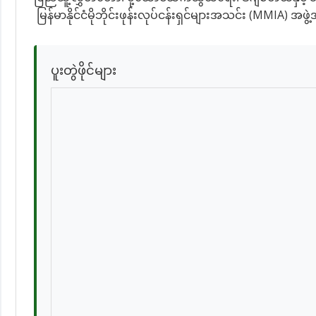
မြန်မာနိုင်ငံမိုဘိုင်းဖုန်းလုပ်ငန်းရှင်များအသင်း (MMIA) အဖွ
ပူးတွဲဖိုင်များ