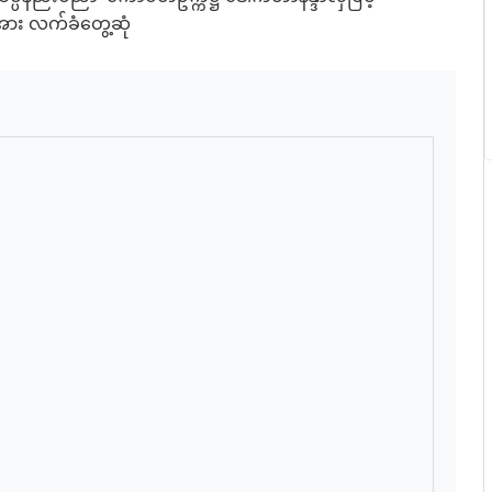
ဲ့အား လက်ခံတွေ့ဆုံ