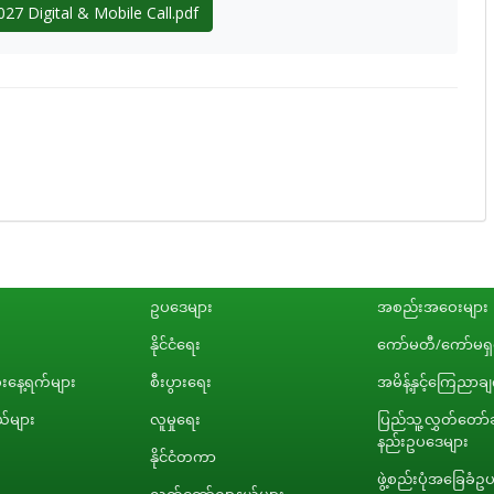
27 Digital & Mobile Call.pdf
ဥပဒေများ
အစည်းအဝေးများ
နိုင်ငံရေး
ကော်မတီ/ကော်မရှင
နေ့ရက်များ
စီးပွားရေး
အမိန့်နှင့်ကြေညာခ
်များ
လူမှုရေး
ပြည်သူ့လွှတ်တော်ဆ
နည်းဥပဒေများ
နိုင်ငံတကာ
ဖွဲ့စည်းပုံအခြေခံဥ