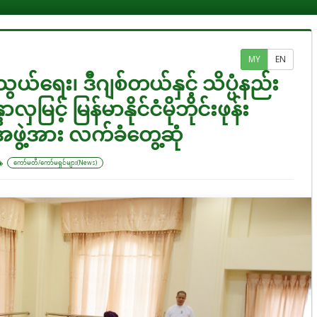
MY
EN
ယ်ရေး၊ ဒီဂျစ်တယ်နှင့် သိပ္ပံနည်း
င့် မြန်မာနိုင်ငံမိုဘိုင်းဖုန်း
ဖွဲ့အား လက်ခံတွေ့ဆုံ
ကော်မတီ/ကော်မရှင်များ(News)