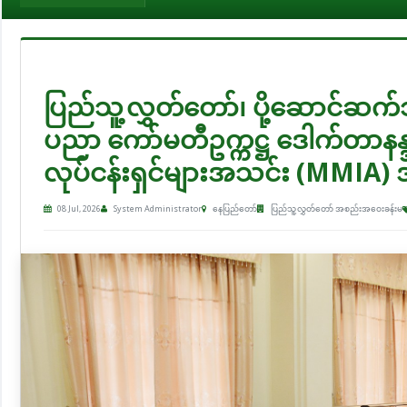
ပြည်သူ့လွှတ်တော်၊ ပို့ဆောင်ဆက်သွ
ပညာ ကော်မတီဥက္ကဋ္ဌ ဒေါက်တာနန္ဒာလှမြ
လုပ်ငန်းရှင်များအသင်း (MMIA) အ
08 Jul, 2026
System Administrator
နေပြည်တော်
ပြည်သူ့လွှတ်တော် အစည်းအဝေးခန်းမ