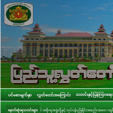
သတင်းနှင့်ပြန်ကြားရေး
ပင်မစာမျက်နှာ
လွှတ်တော်အကြောင်း
ွဲ့တို့နှင့် လုပ်ငန်းညှိနှိုင်းအစည်းအဝေး ကျင်းပ
ပြည်သူ့လွှတ်တော် လူငယ
နောက်ဆုံးရသတင်းများ