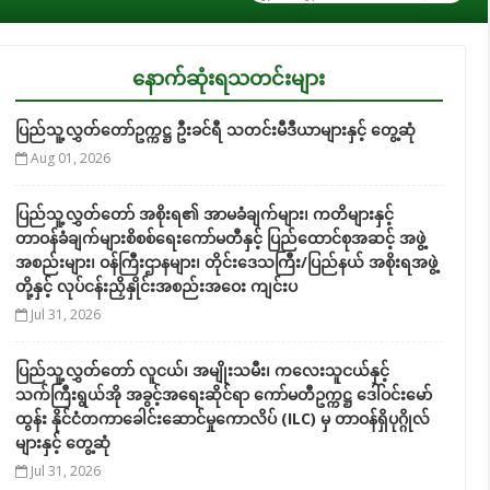
နောက်ဆုံးရသတင်းများ
ပြည်သူ့လွှတ်တော်ဥက္ကဋ္ဌ ဦးခင်ရီ သတင်းမီဒီယာများနှင့် တွေ့ဆုံ
Aug 01, 2026
ပြည်သူ့လွှတ်တော် အစိုးရ၏ အာမခံချက်များ၊ ကတိများနှင့်
တာဝန်ခံချက်များစိစစ်ရေးကော်မတီနှင့် ပြည်ထောင်စုအဆင့် အဖွဲ့
အစည်းများ၊ ဝန်ကြီးဌာနများ၊ တိုင်းဒေသကြီး/ပြည်နယ် အစိုးရအဖွဲ့
တို့နှင့် လုပ်ငန်းညှိနှိုင်းအစည်းအဝေး ကျင်းပ
Jul 31, 2026
ပြည်သူ့လွှတ်တော် လူငယ်၊ အမျိုးသမီး၊ ကလေးသူငယ်နှင့်
သက်ကြီးရွယ်အို အခွင့်အရေးဆိုင်ရာ ကော်မတီဥက္ကဋ္ဌ ဒေါ်ဝင်းမော်
ထွန်း နိုင်ငံတကာခေါင်းဆောင်မှုကောလိပ် (ILC) မှ တာဝန်ရှိပုဂ္ဂိုလ်
များနှင့် တွေ့ဆုံ
Jul 31, 2026