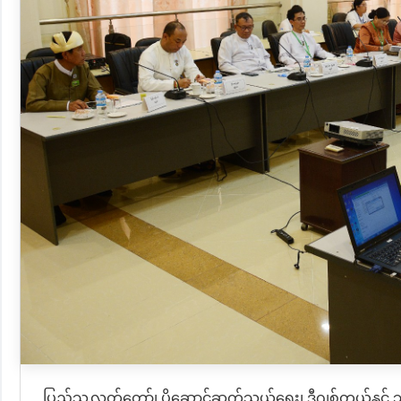
ပြည်သူ့လွှတ်တော်၊ ပို့ဆောင်ဆက်သွယ်ရေး၊ ဒီဂျစ်တယ်နှင့် သ