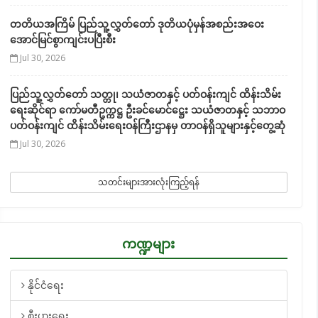
တတိယအကြိမ် ပြည်သူ့လွှတ်တော် ဒုတိယပုံမှန်အစည်းအဝေး
အောင်မြင်စွာကျင်းပပြီးစီး
Jul 30, 2026
ပြည်သူ့လွှတ်တော် သတ္တု၊ သယံဇာတနှင့် ပတ်ဝန်းကျင် ထိန်းသိမ်း
ရေးဆိုင်ရာ ကော်မတီဥက္ကဋ္ဌ ဦးခင်မောင်ဋ္ဌေး သယံဇာတနှင့် သဘာဝ
ပတ်ဝန်းကျင် ထိန်းသိမ်းရေးဝန်ကြီးဌာနမှ တာဝန်ရှိသူများနှင့်တွေ့ဆုံ
Jul 30, 2026
သတင်းများအားလုံးကြည့်ရန်
ကဏ္ဍများ
နိုင်ငံရေး
စီးပွားရေး