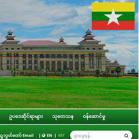
ဥပဒေဆိုင်ရာများ
သုတေသန
ဝန်ဆောင်မှု
ဒေါ်ဝင်းမော်ထွန်း နိုင်ငံတကာခေါင်းဆောင်မှုကောလိပ် (ILC) မှ တာဝန်ရှိပုဂ္ဂိုလ်မျ
ူ့လွှတ်တော် Email
|
EN
|
MY