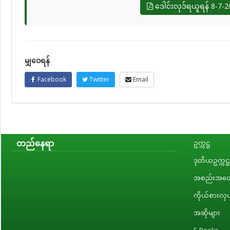
ဒေါင်းလုဒ်ရယူရန် 8-7-20
မျှဝေရန်
Facebook
Twitter
Email
တည်နေရာ
ဥက္ကဋ္ဌ
ဒုတိယဥက္ကဋ္ဌ
အစည်းအဝေး
ကိုယ်စားလှယ
အဆိုများ