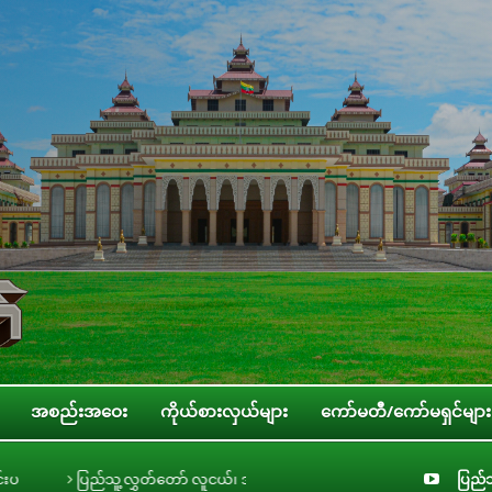
အစည်းအဝေး
ကိုယ်စားလှယ်များ
ကော်မတီ/ကော်မရှင်များ
်၊ အမျိုးသမီး၊ ကလေးသူငယ်နှင့် သက်ကြီးရွယ်အို အခွင့်အရေးဆိုင်ရာ ကော်မတီဥက္ကဋ္ဌ 
ပြည်သ