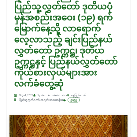
ပြည်သူ့လွှတ်တော် ဒုတိယပုံ
မှန်အစည်းအဝေး (၁၉) ရက်
မြောက်နေ့သို့ လာရောက်
လေ့လာသည့် ချင်းပြည်နယ်
လွှတ်တော် ဥက္ကဋ္ဌ၊ ဒုတိယ
ဥက္ကဋ္ဌနှင့် ပြည်နယ်လွှတ်တော်
ကိုယ်စားလှယ်များအား
လက်ခံတွေ့ဆုံ
06 Jul, 2026
System Administrator
နေပြည်တော်
ပြည်သူ့လွှတ်တော် အစည်းအဝေးခန်းမ
ဥက္ကဋ္ဌ