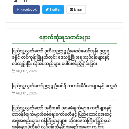
Facebook
Twitter
Email
နောက်ဆုံးရသတင်းများ
ပြည်သူ့လွှတ်တော် ဒုတိယဥက္ကဋ္ဌ ဦးမောင်မောင်အုန်း ဥတ္တရ
ခရိုင် တပ်ကုန်းမြိုနယ်တွင်း ဒေသဖွံ့ဖြိုးရေးလုပ်ငန်းများနှင့်
စပ်လျဉ်းပြီး လိုအပ်သည်များ ပေါင်းစပ်ညှိနှိုင်းခြင်း
Aug 07, 2026
ပြည်သူ့လွှတ်တော်ဥက္ကဋ္ဌ ဦးခင်ရီ သတင်းမီဒီယာများနှင့် တွေ့ဆုံ
Aug 01, 2026
ပြည်သူ့လွှတ်တော် အစိုးရ၏ အာမခံချက်များ၊ ကတိများနှင့်
တာဝန်ခံချက်များစိစစ်ရေးကော်မတီနှင့် ပြည်ထောင်စုအဆင့်
အဖွဲ့အစည်းများ၊ ဝန်ကြီးဌာနများ၊ တိုင်းဒေသကြီး/ပြည်နယ်
အစိုးရအဖွဲ့တို့နှင့် လုပ်ငန်းညှိနှိုင်းအစည်းအဝေး ကျင်းပ