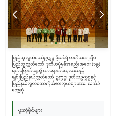
ပြည်သူ့လွှတ်တော်ဥက္ကဋ္ဌ ဦးခင်ရီ တတိယအကြိမ်
ပြည်သူ့လွှတ်တော် ဒုတိယပုံမှန်အစည်းအဝေး (၁၉)
ရက်မြောက်နေ့သို့ လာရောက်လေ့လာသည့်
ချင်းပြည်နယ်လွှတ်တော် ဥက္ကဋ္ဌ၊ ဒုတိယဥက္ကဋ္ဌနှင့်
ပြည်နယ်လွှတ်တော်ကိုယ်စားလှယ်များအား လက်ခံ
တွေ့ဆုံ
ပူးတွဲဖိုင်များ