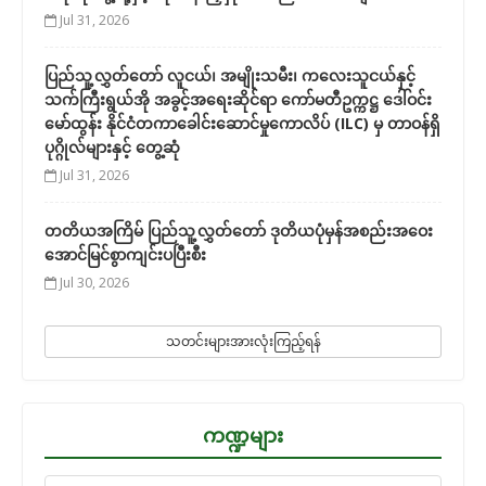
Jul 31, 2026
ပြည်သူ့လွှတ်တော် လူငယ်၊ အမျိုးသမီး၊ ကလေးသူငယ်နှင့်
သက်ကြီးရွယ်အို အခွင့်အရေးဆိုင်ရာ ကော်မတီဥက္ကဋ္ဌ ဒေါ်ဝင်း
မော်ထွန်း နိုင်ငံတကာခေါင်းဆောင်မှုကောလိပ် (ILC) မှ တာဝန်ရှိ
ပုဂ္ဂိုလ်များနှင့် တွေ့ဆုံ
Jul 31, 2026
တတိယအကြိမ် ပြည်သူ့လွှတ်တော် ဒုတိယပုံမှန်အစည်းအဝေး
အောင်မြင်စွာကျင်းပပြီးစီး
Jul 30, 2026
သတင်းများအားလုံးကြည့်ရန်
ကဏ္ဍများ