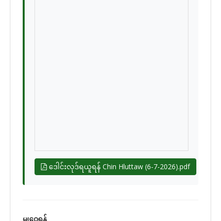
ဒေါင်းလုဒ်ရယူရန် Chin Hluttaw (6-7-2026).pdf
မျှဝေရန်