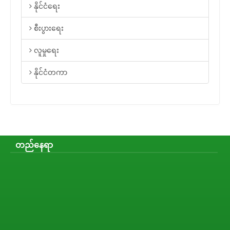
နိုင်ငံရေး
စီးပွားရေး
လူမှုရေး
နိုင်ငံတကာ
တည်နေရာ