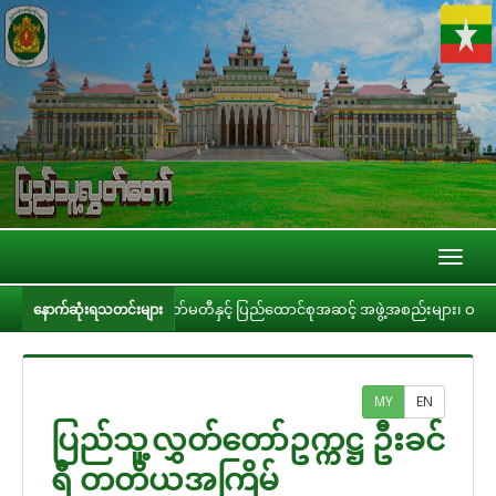
Toggl
naviga
းစိစစ်ရေးကော်မတီနှင့် ပြည်ထောင်စုအဆင့် အဖွဲ့အစည်းများ၊ ဝန်ကြီးဌာနများ၊ တိုင
နောက်ဆုံးရသတင်းများ
MY
EN
ပြည်သူ့လွှတ်တော်ဥက္ကဋ္ဌ ဦးခင်
ရီ တတိယအကြိမ်