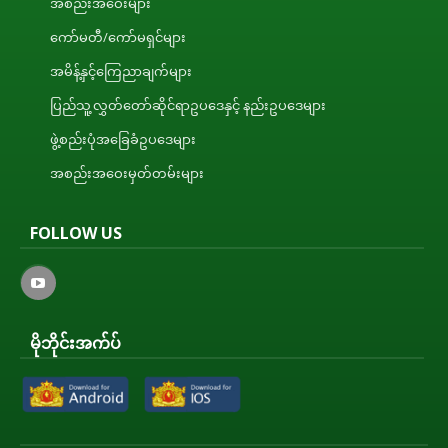
အစည်းအဝေးများ
ကော်မတီ/ကော်မရှင်များ
အမိန့်နှင့်ကြေညာချက်များ
ပြည်သူ့လွှတ်တော်ဆိုင်ရာဥပဒေနှင့် နည်းဥပဒေများ
ဖွဲ့စည်းပုံအခြေခံဥပဒေများ
အစည်းအဝေးမှတ်တမ်းများ
FOLLOW US
မိုဘိုင်းအက်ပ်