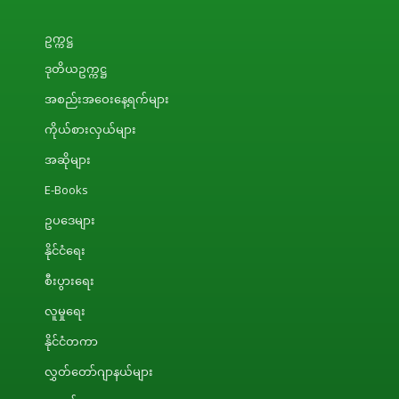
ဥက္ကဋ္ဌ
ဒုတိယဥက္ကဋ္ဌ
အစည်းအဝေးနေ့ရက်များ
ကိုယ်စားလှယ်များ
အဆိုများ
E-Books
ဥပဒေများ
နိုင်ငံရေး
စီးပွားရေး
လူမှုရေး
နိုင်ငံတကာ
လွှတ်တော်ဂျာနယ်များ