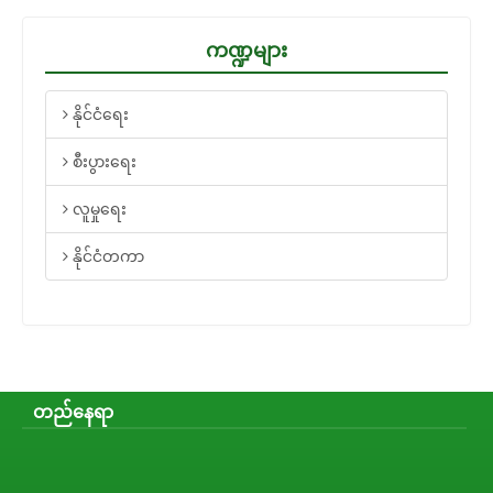
ကဏ္ဍများ
နိုင်ငံရေး
စီးပွားရေး
လူမှုရေး
နိုင်ငံတကာ
တည်နေရာ