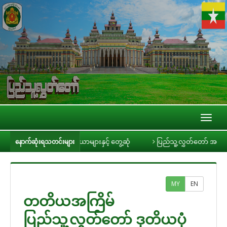
Toggl
naviga
းခင်ရီ သတင်းမီဒီယာများနှင့် တွေ့ဆုံ
ပြည်သူ့လွှတ်တော် အစိုးရ၏ အာမခံချက
နောက်ဆုံးရသတင်းများ
MY
EN
တတိယအကြိမ်
ပြည်သူ့လွှတ်တော် ဒုတိယပုံ