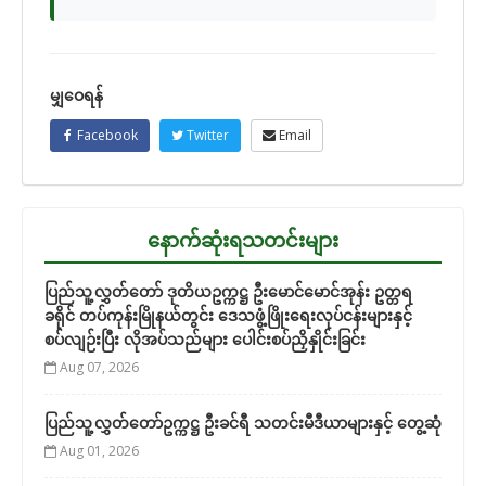
မျှဝေရန်
Facebook
Twitter
Email
နောက်ဆုံးရသတင်းများ
ပြည်သူ့လွှတ်တော် ဒုတိယဥက္ကဋ္ဌ ဦးမောင်မောင်အုန်း ဥတ္တရ
ခရိုင် တပ်ကုန်းမြိုနယ်တွင်း ဒေသဖွံ့ဖြိုးရေးလုပ်ငန်းများနှင့်
စပ်လျဉ်းပြီး လိုအပ်သည်များ ပေါင်းစပ်ညှိနှိုင်းခြင်း
Aug 07, 2026
ပြည်သူ့လွှတ်တော်ဥက္ကဋ္ဌ ဦးခင်ရီ သတင်းမီဒီယာများနှင့် တွေ့ဆုံ
Aug 01, 2026