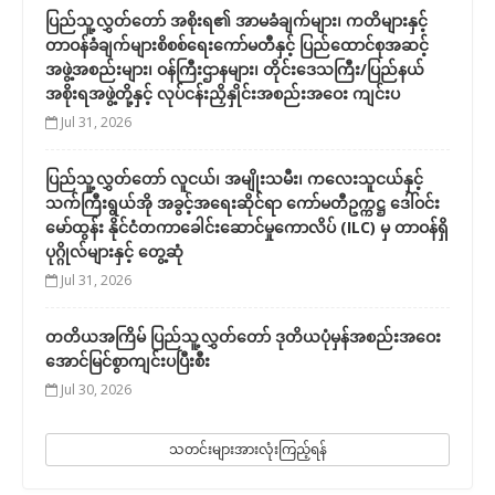
ပြည်သူ့လွှတ်တော် အစိုးရ၏ အာမခံချက်များ၊ ကတိများနှင့်
တာဝန်ခံချက်များစိစစ်ရေးကော်မတီနှင့် ပြည်ထောင်စုအဆင့်
အဖွဲ့အစည်းများ၊ ဝန်ကြီးဌာနများ၊ တိုင်းဒေသကြီး/ပြည်နယ်
အစိုးရအဖွဲ့တို့နှင့် လုပ်ငန်းညှိနှိုင်းအစည်းအဝေး ကျင်းပ
Jul 31, 2026
ပြည်သူ့လွှတ်တော် လူငယ်၊ အမျိုးသမီး၊ ကလေးသူငယ်နှင့်
သက်ကြီးရွယ်အို အခွင့်အရေးဆိုင်ရာ ကော်မတီဥက္ကဋ္ဌ ဒေါ်ဝင်း
မော်ထွန်း နိုင်ငံတကာခေါင်းဆောင်မှုကောလိပ် (ILC) မှ တာဝန်ရှိ
ပုဂ္ဂိုလ်များနှင့် တွေ့ဆုံ
Jul 31, 2026
တတိယအကြိမ် ပြည်သူ့လွှတ်တော် ဒုတိယပုံမှန်အစည်းအဝေး
အောင်မြင်စွာကျင်းပပြီးစီး
Jul 30, 2026
သတင်းများအားလုံးကြည့်ရန်