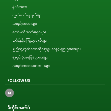
နိုင်ငံတကာ
လွှတ်တော်ဂျာနယ်များ
အစည်းအဝေးများ
ကော်မတီ/ကော်မရှင်များ
အမိန့်နှင့်ကြေညာချက်များ
ပြည်သူ့လွှတ်တော်ဆိုင်ရာဥပဒေနှင့် နည်းဥပဒေများ
ဖွဲ့စည်းပုံအခြေခံဥပဒေများ
အစည်းအဝေးမှတ်တမ်းများ
FOLLOW US
မိုဘိုင်းအက်ပ်