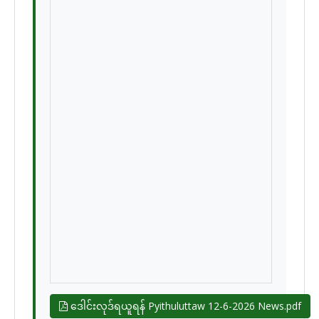
ဒေါင်းလုဒ်ရယူရန် Pyithuluttaw 12-6-2026 News.pdf