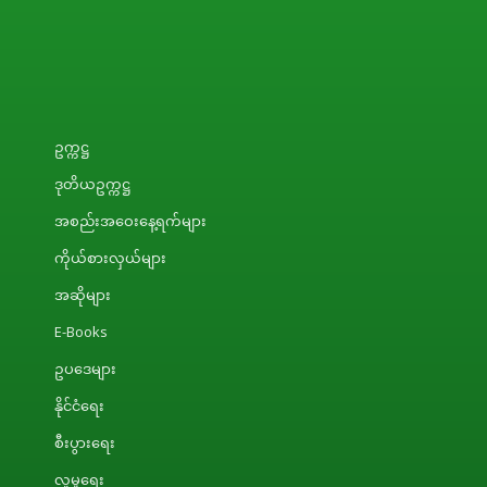
ဥက္ကဋ္ဌ
ဒုတိယဥက္ကဋ္ဌ
အစည်းအဝေးနေ့ရက်များ
ကိုယ်စားလှယ်များ
အဆိုများ
E-Books
ဥပဒေများ
နိုင်ငံရေး
စီးပွားရေး
လူမှုရေး