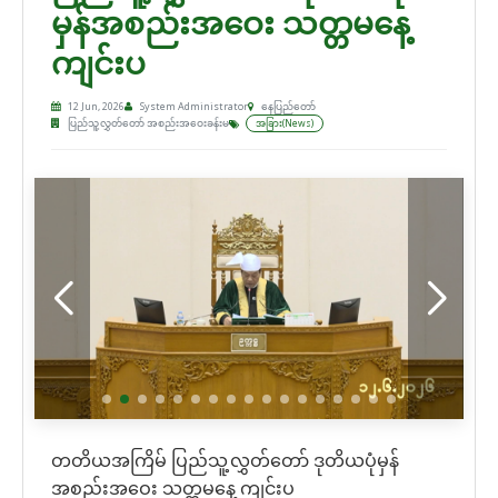
မှန်အစည်းအဝေး သတ္တမနေ့
ကျင်းပ
12 Jun, 2026
System Administrator
နေပြည်တော်
ပြည်သူ့လွှတ်တော် အစည်းအဝေးခန်းမ
အခြား(News)
တတိယအကြိမ် ပြည်သူ့လွှတ်တော် ဒုတိယပုံမှန်
အစည်းအဝေး သတ္တမနေ့ ကျင်းပ